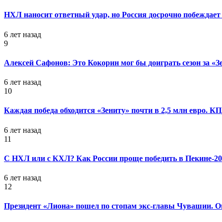
НХЛ наносит ответный удар, но Россия досрочно побеждает 
6 лет назад
9
Алексей Сафонов: Это Кокорин мог бы доиграть сезон за «З
6 лет назад
10
Каждая победа обходится «Зениту» почти в 2,5 млн евро. 
6 лет назад
11
С НХЛ или с КХЛ? Как России проще победить в Пекине-20
6 лет назад
12
Президент «Лиона» пошел по стопам экс-главы Чувашии. Он