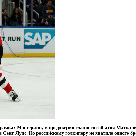
амках Мастер-шоу в преддверии главного события Матча звез
 Сент-Луис. Но российскому голкиперу не хватило одного бро