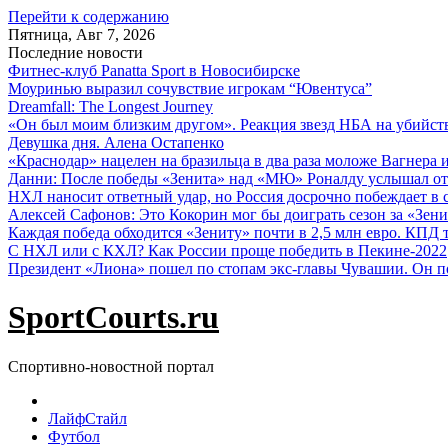
Перейти к содержанию
Пятница, Авг 7, 2026
Последние новости
Фитнес-клуб Panatta Sport в Новосибирске
Моуринью выразил сочувствие игрокам “Ювентуса”
Dreamfall: The Longest Journey
«Он был моим близким другом». Реакция звезд НБА на убийс
Девушка дня. Алена Остапенко
«Краснодар» нацелен на бразильца в два раза моложе Вагнера 
Данни: После победы «Зенита» над «МЮ» Роналду услышал от
НХЛ наносит ответный удар, но Россия досрочно побеждает в с
Алексей Сафонов: Это Кокорин мог бы доиграть сезон за «Зени
Каждая победа обходится «Зениту» почти в 2,5 млн евро. КПД
С НХЛ или с КХЛ? Как России проще победить в Пекине-2022
Президент «Лиона» пошел по стопам экс-главы Чувашии. Он п
SportCourts.ru
Спортивно-новостной портал
ЛайфСтайл
Футбол