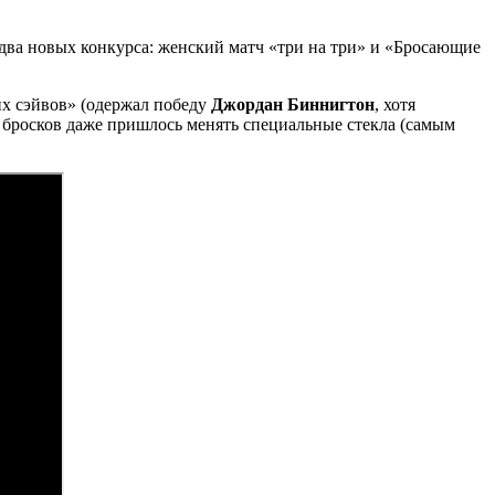
два новых конкурса: женский матч «три на три» и «Бросающие
ких сэйвов» (одержал победу
Джордан Биннигтон
, хотя
ых бросков даже пришлось менять специальные стекла (самым