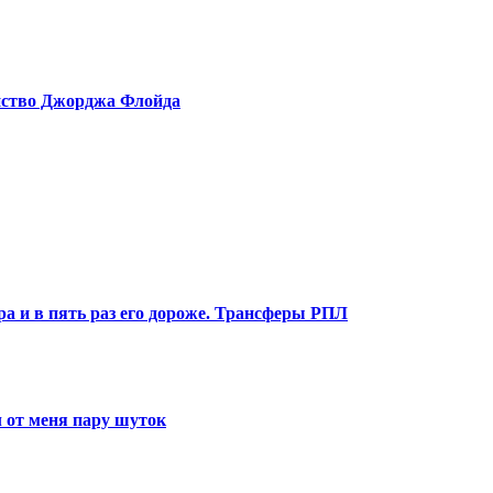
ийство Джорджа Флойда
ра и в пять раз его дороже. Трансферы РПЛ
 от меня пару шуток