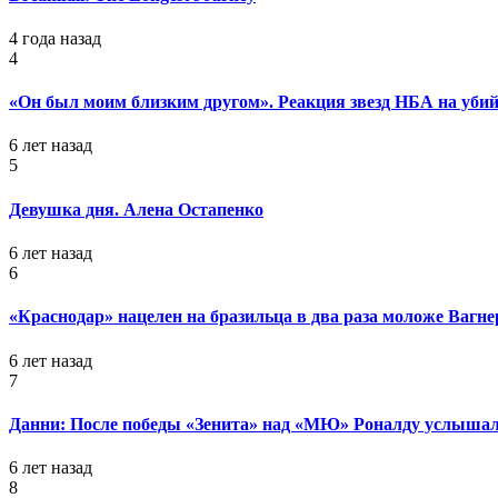
4 года назад
4
«Он был моим близким другом». Реакция звезд НБА на уб
6 лет назад
5
Девушка дня. Алена Остапенко
6 лет назад
6
«Краснодар» нацелен на бразильца в два раза моложе Вагне
6 лет назад
7
Данни: После победы «Зенита» над «МЮ» Роналду услышал
6 лет назад
8