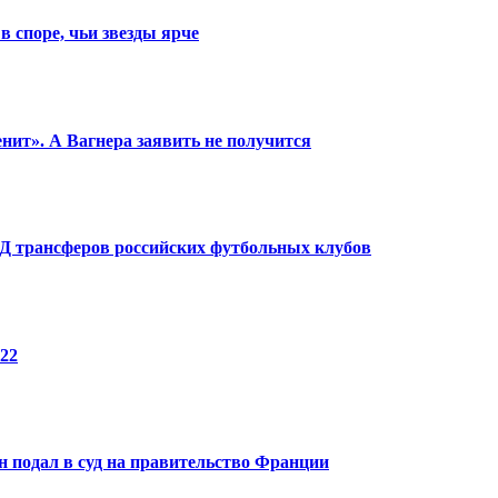
в споре, чьи звезды ярче
енит». А Вагнера заявить не получится
КПД трансферов российских футбольных клубов
22
 подал в суд на правительство Франции