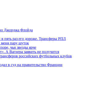
тво Джорджа Флойда
и в пять раз его дороже. Трансферы РПЛ
 меня пару шуток
поре, чьи звезды ярче
т». А Вагнера заявить не получится
 трансферов российских футбольных клубов
одал в суд на правительство Франции