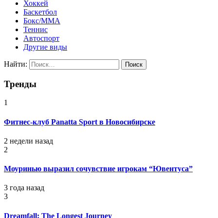
Хоккей
Баскетбол
Бокс/MMA
Теннис
Автоспорт
Другие виды
Найти:
Тренды
1
Фитнес-клуб Panatta Sport в Новосибирске
2 недели назад
2
Моуринью выразил сочувствие игрокам “Ювентуса”
3 года назад
3
Dreamfall: The Longest Journey