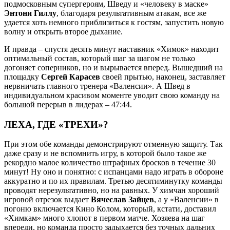
подмосковным супергероям, Шведу и «человеку в маске»
Энтони Гиллу
, благодаря результативным атакам, все же
удается хоть немного приблизиться к гостям, запустить новую
волну и открыть второе дыхание.
И правда – спустя десять минут наставник «Химок» находит
оптимальный состав, который шаг за шагом не только
догоняет соперников, но и вырывается вперед. Вышедший на
площадку
Сергей Карасев
своей прытью, наконец, заставляет
нервничать главного тренера «Валенсии». А Швед в
индивидуальном красивом моменте уводит свою команду на
большой перерыв в лидерах – 47:44.
ЛЕХА, ГДЕ «ТРЕХИ»?
При этом обе команды демонстрируют отменную защиту. Так
даже сразу и не вспомнить игру, в которой было такое же
рекордно малое количество штрафных бросков в течение 30
минут! Ну оно и понятно: с испанцами надо играть в обороне
аккуратно и по их правилам. Третью десятиминутку команды
проводят нерезультативно, но на равных. У химчан хороший
игровой отрезок выдает
Вячеслав Зайцев
, а у «Валенсии» в
погоню включается Кино Колом, который, кстати, доставил
«Химкам» много хлопот в первом матче. Хозяева на шаг
впереди, но команда просто задыхается без точных дальних