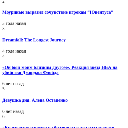
2
Моуринью выразил сочувствие игрокам “Ювентуса”
3 года назад
3
Dreamfall: The Longest Journey
4 года назад
4
«Он был моим близким другом». Реакция звезд НБА на
убийство Джорджа Флойда
6 лет назад
5
Девушка дня. Алена Остапенко
6 лет назад
6
«Краснодар» нацелен на бразильца в два раза моложе