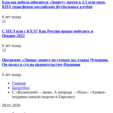
Каждая победа обходится «Зениту» почти в 2,5 млн евро.
КПД трансферов российских футбольных клубов
6 лет назад
11
С НХЛ или с КХЛ? Как России проще победить в
Пекине-2022
6 лет назад
12
Президент «Лиона» пошел по стопам экс-главы Чувашии.
Он подал в суд на правительство Франции
6 лет назад
Главная
Баскетбол
С «Валенсией» – мимо. А впереди – «Реал». «Химки»
неудачно начали неделю в Евролиге
28.01.2020