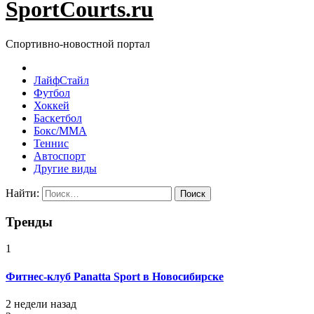
SportCourts.ru
Спортивно-новостной портал
ЛайфСтайл
Футбол
Хоккей
Баскетбол
Бокс/MMA
Теннис
Автоспорт
Другие виды
Найти:
Тренды
1
Фитнес-клуб Panatta Sport в Новосибирске
2 недели назад