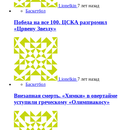
Lionelkin
7 лет назад
Баскетбол
Победа на все 100. ЦСКА разгромил
«Црвену Звезду»
Lionelkin
7 лет назад
Баскетбол
Внезапная смерть. «Химки» в овертайме
уступили греческому «Олимпиакосу»