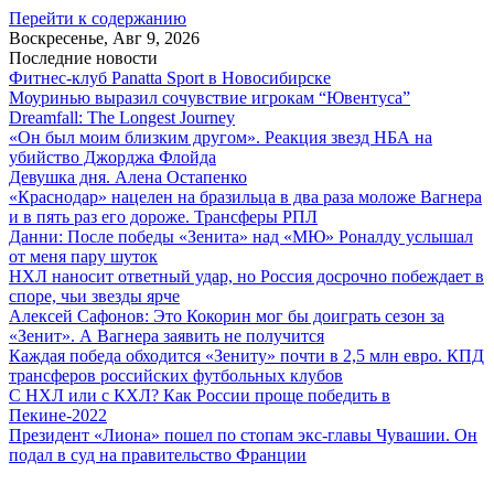
Перейти к содержанию
Воскресенье, Авг 9, 2026
Последние новости
Фитнес-клуб Panatta Sport в Новосибирске
Моуринью выразил сочувствие игрокам “Ювентуса”
Dreamfall: The Longest Journey
«Он был моим близким другом». Реакция звезд НБА на
убийство Джорджа Флойда
Девушка дня. Алена Остапенко
«Краснодар» нацелен на бразильца в два раза моложе Вагнера
и в пять раз его дороже. Трансферы РПЛ
Данни: После победы «Зенита» над «МЮ» Роналду услышал
от меня пару шуток
НХЛ наносит ответный удар, но Россия досрочно побеждает в
споре, чьи звезды ярче
Алексей Сафонов: Это Кокорин мог бы доиграть сезон за
«Зенит». А Вагнера заявить не получится
Каждая победа обходится «Зениту» почти в 2,5 млн евро. КПД
трансферов российских футбольных клубов
С НХЛ или с КХЛ? Как России проще победить в
Пекине-2022
Президент «Лиона» пошел по стопам экс-главы Чувашии. Он
подал в суд на правительство Франции