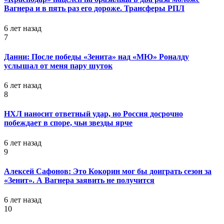
Вагнера и в пять раз его дороже. Трансферы РПЛ
6 лет назад
7
Данни: После победы «Зенита» над «МЮ» Роналду
услышал от меня пару шуток
6 лет назад
8
НХЛ наносит ответный удар, но Россия досрочно
побеждает в споре, чьи звезды ярче
6 лет назад
9
Алексей Сафонов: Это Кокорин мог бы доиграть сезон за
«Зенит». А Вагнера заявить не получится
6 лет назад
10