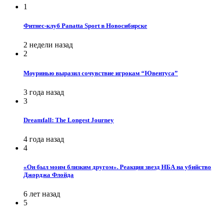
1
Фитнес-клуб Panatta Sport в Новосибирске
2 недели назад
2
Моуринью выразил сочувствие игрокам “Ювентуса”
3 года назад
3
Dreamfall: The Longest Journey
4 года назад
4
«Он был моим близким другом». Реакция звезд НБА на убийство
Джорджа Флойда
6 лет назад
5