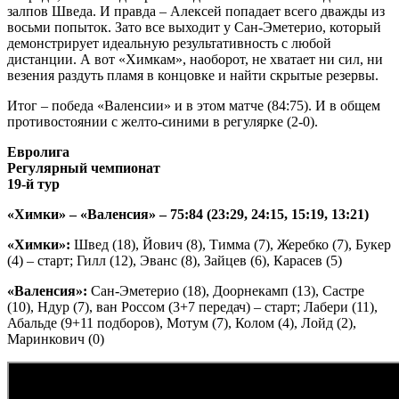
залпов Шведа. И правда – Алексей попадает всего дважды из
восьми попыток. Зато все выходит у Сан-Эметерио, который
демонстрирует идеальную результативность с любой
дистанции. А вот «Химкам», наоборот, не хватает ни сил, ни
везения раздуть пламя в концовке и найти скрытые резервы.
Итог – победа «Валенсии» и в этом матче (84:75). И в общем
противостоянии с желто-синими в регулярке (2-0).
Евролига
Регулярный чемпионат
19-й тур
«Химки» – «Валенсия» – 75:84 (23:29, 24:15, 15:19, 13:21)
«Химки»:
Швед (18), Йович (8), Тимма (7), Жеребко (7), Букер
(4) – старт; Гилл (12), Эванс (8), Зайцев (6), Карасев (5)
«Валенсия»:
Сан-Эметерио (18), Доорнекамп (13), Састре
(10), Ндур (7), ван Россом (3+7 передач) – старт; Лабери (11),
Абальде (9+11 подборов), Мотум (7), Колом (4), Лойд (2),
Маринкович (0)