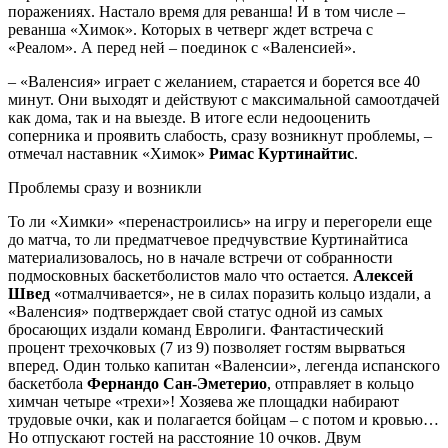
поражениях. Настало время для реванша! И в том числе –
реванша «Химок». Которых в четверг ждет встреча с
«Реалом». А перед ней – поединок с «Валенсией».
– «Валенсия» играет с желанием, старается и борется все 40
минут. Они выходят и действуют с максимальной самоотдачей
как дома, так и на выезде. В итоге если недооценить
соперника и проявить слабость, сразу возникнут проблемы, –
отмечал наставник «Химок»
Римас Куртинайтис
.
Проблемы сразу и возникли
То ли «Химки» «перенастроились» на игру и перегорели еще
до матча, то ли предматчевое предчувствие Куртинайтиса
материализовалось, но в начале встречи от собранности
подмосковных баскетболистов мало что остается.
Алексей
Швед
«отмалчивается», не в силах поразить кольцо издали, а
«Валенсия» подтверждает свой статус одной из самых
бросающих издали команд Евролиги. Фантастический
процент трехочковых (7 из 9) позволяет гостям вырваться
вперед. Один только капитан «Валенсии», легенда испанского
баскетбола
Фернандо Сан-Эметерио
, отправляет в кольцо
химчан четыре «трехи»! Хозяева же площадки набирают
трудовые очки, как и полагается бойцам – с потом и кровью…
Но отпускают гостей на расстояние 10 очков. Двум