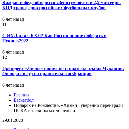
Каждая победа обходится «Зениту» почти в 2,5 млн евро.
КПД трансферов российских футбольных клубов
6 лет назад
11
С НХЛ или с КХЛ? Как России проще победить в
Пекине-2022
6 лет назад
12
Президент «Лиона» пошел по стопам экс-главы Чувашии.
Он подал в суд на правительство Франции
6 лет назад
Главная
Баскетбол
Подарок на Рождество. «Химки» уверенно переиграли
ЦСКА в главном матче недели
29.01.2020