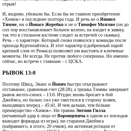
отрыв!
И, видимо, убежали бы. Если бы не главное приобретение
«Химок» в последние полтора года. И речь не о
Яннисе
Тимме
, ни о
Йонасе Жеребко
и не о
Тимофее Мозгове
(он до
сих пор восстанавливает больное колено, на входит в заявку,
так что в стильном костюме следит за встречей со скамьи).
Речь – о характере. Который снова появился у команды после
прихода Куртинайтиса. И этот характер (сдобренный парой
крепкий слов от Римаса) позволяет им выстоять в ключевые
моменты. Не всегда. Не против любого соперника. Но именно
сейчас, во встрече с главным – с ЦСКА.
РЫВОК 13:0
Поэтому Швед, Эванс и
Йович
быстро отыгрывают
отставание, сравнивая счет (28:28), а трешка Тиммы завершает
рывок желто-синих – 13:0. Итудис вновь бросает в бой
Джеймса, но баланс сил уже сместился в сторону хозяев,
выходящих вперед – 45:41. И чем дальше, тем больше
преимущество «Химок». Ни травма
Энтони Гилла
(нечаянный удар в лицо от
Воронцевича
в одном из эпизодов
выводит форварда из игры), ни старания Джеймса
(набравшего, в итоге, 20 очков), ни активная ротация от