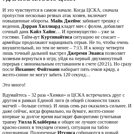
И это чувствуется в самом начале. Когда ЦСКА, сначала
пропустив несколько резвых атак хозяев, включает
повышенные обороты.
Майк Джеймс
забивает трешку с
ведения,
Дэрран Хиллиард
кладет мяч с фолом, добавляет
сочный данк
Кайл Хайнс
… И преимущество – уже за
гостями. Тайм-аут
Куртинайтиса
ситуацию не спасает –
армейцы продолжают наращивать отрыв. Не то, чтобы очень
внушительный, но тем не менее – 7:13. И к концу четверти
лишь точный дальний выстрел
Джереми Эванса
позволяет
хозяевам вернуться в игру, уйдя на первый двухминутный
перерыв с минимальным отставанием в счете (20:21). Но сразу
после
Йоханнес Фойтманн
набирает пять очков кряду, а
желто-синие не могут забить 120 секунд…
Это много!
Вдумайтесь – 32 раза «Химки» и ЦСКА встречались друг с
другом в рамках Единой лиги (в общей сложности таких
матчей – больше сотни). И лишь семь раз оказались сильнее. И
даже сейчас, когда формально, на бумаге, желто-синие
впервые за долгое время выглядят фаворитами (учитывая
травму
Уилла Клайберна
и общее не лучшее состояние
красно-синих в текущем сезоне), ситуация на табло
однозначная. Подопечные
Итудиса
собираются в новый