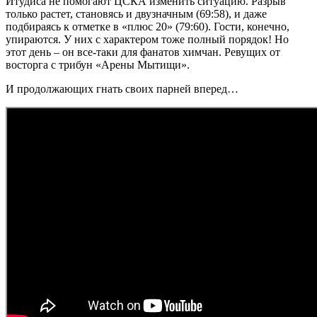
Итудиса не помогают ЦСКА изменить ситуацию. Разрыв
только растет, становясь и двузначным (69:58), и даже
подбираясь к отметке в «плюс 20» (79:60). Гости, конечно,
упираются. У них с характером тоже полный порядок! Но
этот день – он все-таки для фанатов химчан. Ревущих от
восторга с трибун «Арены Мытищи».
И продолжающих гнать своих парней вперед…