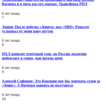
Вагнера и в пять раз его дороже. Трансферы РПЛ
6 лет назад
7
Данни: После победы «Зенита» над «МЮ» Роналду
услышал от меня пару шуток
6 лет назад
8
НХЛ наносит ответный удар, но Россия досрочно
побеждает в споре, чьи звезды ярче
6 лет назад
9
Алексей Сафонов: Это Кокорин мог бы доиграть сезон за
«Зенит». А Вагнера заявить не получится
6 лет назад
10