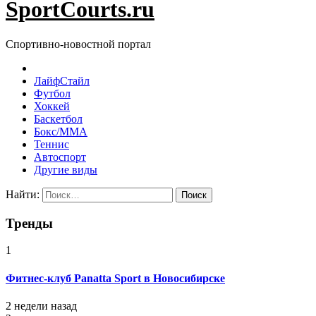
SportCourts.ru
Спортивно-новостной портал
ЛайфСтайл
Футбол
Хоккей
Баскетбол
Бокс/MMA
Теннис
Автоспорт
Другие виды
Найти:
Тренды
1
Фитнес-клуб Panatta Sport в Новосибирске
2 недели назад