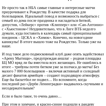
Не просто так в НБА
самые главные и интересные матчи
приурочивают к Рождеству. В качестве подарка для
болельщиков. Идеальный повод и возможность выбраться с
семьей из дома после праздника и насладиться битвой,
допустив, «Лейкерс» против «Клипперс» или «Сан-Антонио»
с «Хьюстоном»! Неудивительно, что в Лиге ВТБ недолго
думали, куда поставить в календарь самый принципиальный
поединок – ЦСКА и «Химок». Конечно, на новогодние
каникулы! В итоге вышло тоже на Рождество. Только уже на
наше.
И под такое дело подмосковный клуб даже опять задействовал
«Арену Мытищи», предупреждая аншлаг – родная площадка
БЦ МО вряд ли бы вместила всех желающих. Не ошиблись в
итоге – трибуны почти битком уже за полчаса до матча! Без
малого 7 000 болельщиков – включая активный и солидный
десант фанатов армейцев – создают подходящую атмосферу.
Еще бы баскетбол не подвел… Но вспомните, когда
последний раз «Дерби Ленинградки» выдавалось скучными и
несодержательным?
Если и было такое, то очень давно…
При этом и химчане, и красно-синие подошли к рандеву