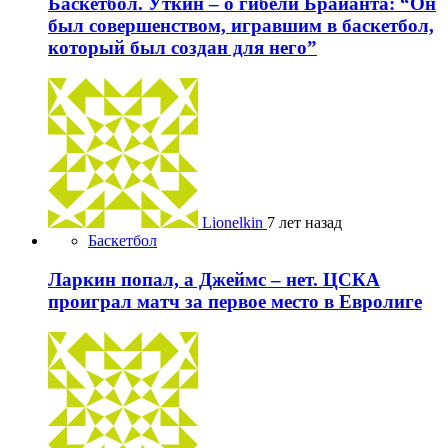
Баскетбол. Уткин – о гибели Брайанта: “Он
был совершенством, игравшим в баскетбол,
который был создан для него”
Lionelkin
7 лет назад
Баскетбол
Ларкин попал, а Джеймс – нет. ЦСКА
проиграл матч за первое место в Евролиге