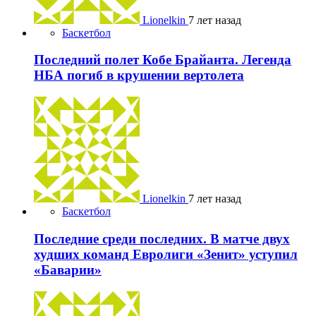
Lionelkin
7 лет назад
Баскетбол
Последний полет Кобе Брайанта. Легенда
НБА погиб в крушении вертолета
Lionelkin
7 лет назад
Баскетбол
Последние среди последних. В матче двух
худших команд Евролиги «Зенит» уступил
«Баварии»