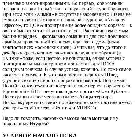
предельно замотивированными. Во-первых, обе команды
неважно начали Новый год – с поражений в туре Евролиги.
При этом если «Химки» в отсутствие заболевшего Шведа не
смогли справиться с одним из лидеров турнира, «Анадолу
Эфесом», то ЦСКА проиграл еще более обидным образом – в
овертайме отпустил «Панатинаикос». Расстроив тем самым
калининградцев – формально домашний для себя поединок
армейцы провели в «Янтарном», вдалеке от дома (из-за
занятости всех московских арен). Учитывая, что до этого и
декабрь у красно-синих сложился не лучшим образом (и
«Химки» тоже, если честно, не блистали), очная встреча с
принципиальным соперником могла стать для ЦСКА
солидным толчком. В случае успеха, конечно. Но тоже самое
касалось и химчан. К которым, кстати, вернулся
Швед
(лучший снайпер Европы поправился быстро). Под самый
Новый год желто-синие потерпели свое первое поражение в
Единой лиге ВТБ – не устояли дома против «Локо-Кубани».
Но сохранили свое место во главе таблицы турнира.
Поскольку армейцы таких поражений в своем пассиве имеют
уже три – от «Енисея», «Зенита» и УНИКСа.
Надо ли говорить, насколько высока была мотивация у
подопечных Итудиса?
УДАРНОЕ НАЧАЛО ЦСКА