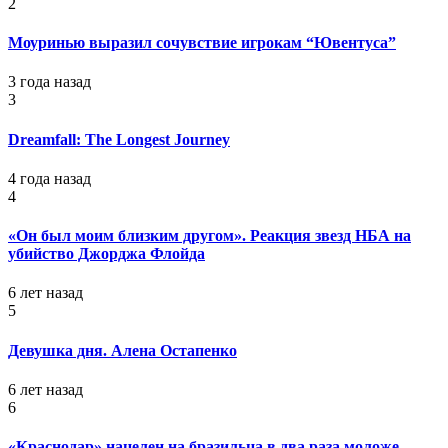
2
Моуринью выразил сочувствие игрокам “Ювентуса”
3 года назад
3
Dreamfall: The Longest Journey
4 года назад
4
«Он был моим близким другом». Реакция звезд НБА на
убийство Джорджа Флойда
6 лет назад
5
Девушка дня. Алена Остапенко
6 лет назад
6
«Краснодар» нацелен на бразильца в два раза моложе