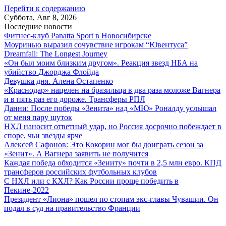
Перейти к содержанию
Суббота, Авг 8, 2026
Последние новости
Фитнес-клуб Panatta Sport в Новосибирске
Моуринью выразил сочувствие игрокам “Ювентуса”
Dreamfall: The Longest Journey
«Он был моим близким другом». Реакция звезд НБА на
убийство Джорджа Флойда
Девушка дня. Алена Остапенко
«Краснодар» нацелен на бразильца в два раза моложе Вагнера
и в пять раз его дороже. Трансферы РПЛ
Данни: После победы «Зенита» над «МЮ» Роналду услышал
от меня пару шуток
НХЛ наносит ответный удар, но Россия досрочно побеждает в
споре, чьи звезды ярче
Алексей Сафонов: Это Кокорин мог бы доиграть сезон за
«Зенит». А Вагнера заявить не получится
Каждая победа обходится «Зениту» почти в 2,5 млн евро. КПД
трансферов российских футбольных клубов
С НХЛ или с КХЛ? Как России проще победить в
Пекине-2022
Президент «Лиона» пошел по стопам экс-главы Чувашии. Он
подал в суд на правительство Франции