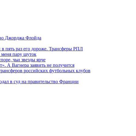
тво Джорджа Флойда
и в пять раз его дороже. Трансферы РПЛ
 меня пару шуток
поре, чьи звезды ярче
т». А Вагнера заявить не получится
 трансферов российских футбольных клубов
одал в суд на правительство Франции