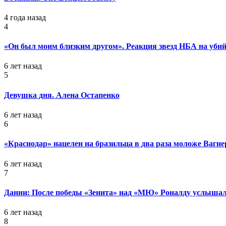
4 года назад
4
«Он был моим близким другом». Реакция звезд НБА на уб
6 лет назад
5
Девушка дня. Алена Остапенко
6 лет назад
6
«Краснодар» нацелен на бразильца в два раза моложе Вагне
6 лет назад
7
Данни: После победы «Зенита» над «МЮ» Роналду услышал
6 лет назад
8