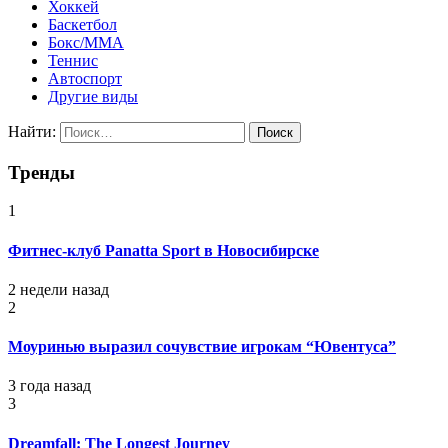
Хоккей
Баскетбол
Бокс/MMA
Теннис
Автоспорт
Другие виды
Найти:
Тренды
1
Фитнес-клуб Panatta Sport в Новосибирске
2 недели назад
2
Моуринью выразил сочувствие игрокам “Ювентуса”
3 года назад
3
Dreamfall: The Longest Journey