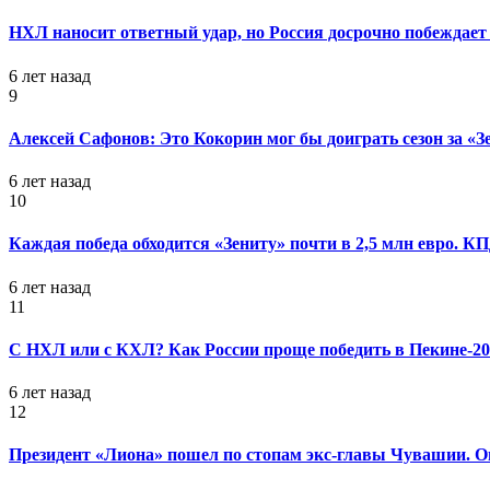
НХЛ наносит ответный удар, но Россия досрочно побеждает 
6 лет назад
9
Алексей Сафонов: Это Кокорин мог бы доиграть сезон за «З
6 лет назад
10
Каждая победа обходится «Зениту» почти в 2,5 млн евро. 
6 лет назад
11
С НХЛ или с КХЛ? Как России проще победить в Пекине-20
6 лет назад
12
Президент «Лиона» пошел по стопам экс-главы Чувашии. Он