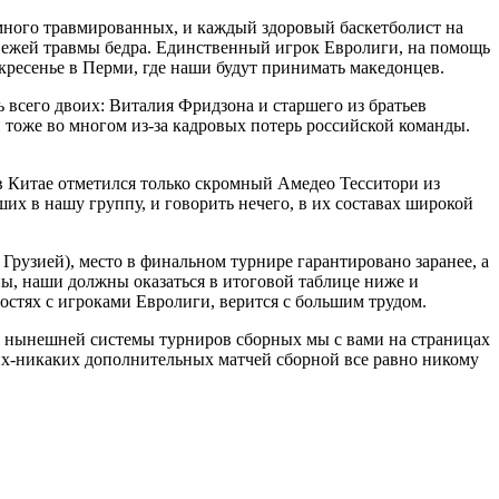
много травмированных, и каждый здоровый баскетболист на
 свежей травмы бедра. Единственный игрок Евролиги, на помощь
скресенье в Перми, где наши будут принимать македонцев.
 всего двоих: Виталия Фридзона и старшего из братьев
 тоже во многом из-за кадровых потерь российской команды.
в Китае отметился только скромный Амедео Тесситори из
х в нашу группу, и говорить нечего, в их составах широкой
Грузией), место в финальном турнире гарантировано заранее, а
ы, наши должны оказаться в итоговой таблице ниже и
ностях с игроками Евролиги, верится с большим трудом.
сть нынешней системы турниров сборных мы с вами на страницах
аких-никаких дополнительных матчей сборной все равно никому