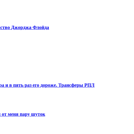
ийство Джорджа Флойда
ра и в пять раз его дороже. Трансферы РПЛ
 от меня пару шуток