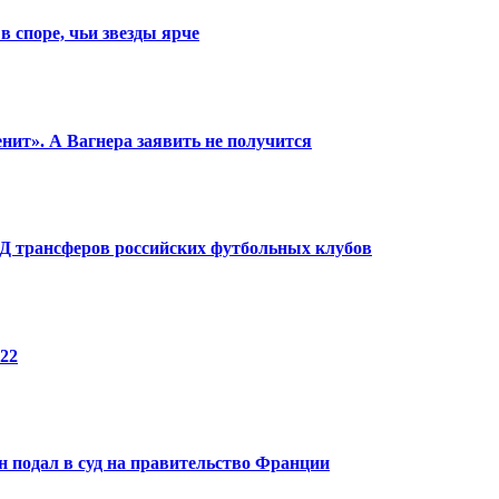
в споре, чьи звезды ярче
енит». А Вагнера заявить не получится
КПД трансферов российских футбольных клубов
22
 подал в суд на правительство Франции