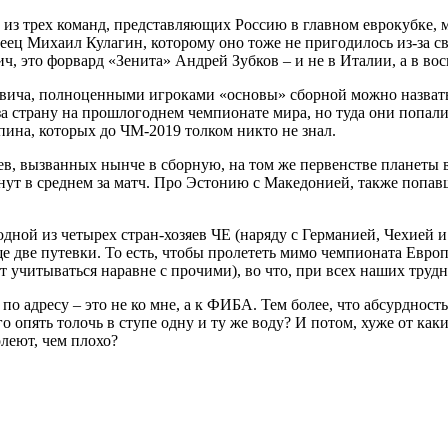
из трех команд, представляющих Россию в главном еврокубке, 
рмеец Михаил Кулагин, которому оно тоже не пригодилось из-за
ч, это форвард «Зенита» Андрей Зубков – и не в Италии, а в во
ревича, полноценными игроками «основы» сборной можно назвать
 страну на прошлогоднем чемпионате мира, но туда они попали
ина, которых до ЧМ-2019 толком никто не знал.
ев, вызванных нынче в сборную, на том же первенстве планеты 
ут в среднем за матч. Про Эстонию с Македонией, также попавши
ной из четырех стран-хозяев ЧЕ (наряду с Германией, Чехией и 
 две путевки. То есть, чтобы пролететь мимо чемпионата Европ
т учитываться наравне с прочими), во что, при всех наших труд
 по адресу – это не ко мне, а к ФИБА. Тем более, что абсурдно
го опять толочь в ступе одну и ту же воду? И потом, хуже от к
олеют, чем плохо?