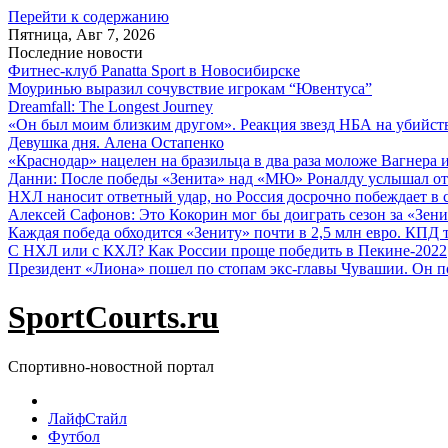
Перейти к содержанию
Пятница, Авг 7, 2026
Последние новости
Фитнес-клуб Panatta Sport в Новосибирске
Моуринью выразил сочувствие игрокам “Ювентуса”
Dreamfall: The Longest Journey
«Он был моим близким другом». Реакция звезд НБА на убийс
Девушка дня. Алена Остапенко
«Краснодар» нацелен на бразильца в два раза моложе Вагнера 
Данни: После победы «Зенита» над «МЮ» Роналду услышал от
НХЛ наносит ответный удар, но Россия досрочно побеждает в с
Алексей Сафонов: Это Кокорин мог бы доиграть сезон за «Зени
Каждая победа обходится «Зениту» почти в 2,5 млн евро. КПД
С НХЛ или с КХЛ? Как России проще победить в Пекине-2022
Президент «Лиона» пошел по стопам экс-главы Чувашии. Он п
SportCourts.ru
Спортивно-новостной портал
ЛайфСтайл
Футбол