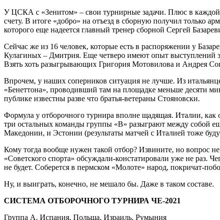
У ЦСКА с «Зенитом» – свои турнирные задачи. Плюс в каждой 
счету. В итоге «добро» на отъезд в сборную получил только а
которого еще надеется главный тренер сборной Сергей Базареви
Сейчас же из 16 человек, которые есть в распоряжении у База
Кулагиных – Дмитрия. Еще четверо имеют опыт выступлений за
Взять хоть разыгрывающих Григория Мотовилова и Андрея Соп
Впрочем, у наших соперников ситуация не лучше. Из итальянц
«Бенеттона», проводивший там на площадке меньше десяти мин
публике известны разве что братья-ветераны Стояновски.
Формула у отборочного турнира вполне щадящая. Италии, как од
три остальных команды группы «В» разыграют между собой еще
Македонии, и Эстонии (результаты матчей с Италией тоже буду
Кому тогда вообще нужен такой отбор? Извините, но вопрос не
«Советского спорта» обсуждали-констатировали уже не раз. Че
не будет. Соберется в пермском «Молоте» народ, покричат-поб
Ну, и выиграть, конечно, не мешало бы. Даже в таком составе.
СИСТЕМА ОТБОРОЧНОГО ТУРНИРА ЧЕ-2021
Группа А. Испания, Польша, Израиль, Румыния