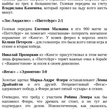
шайбы из трех в большинстве. Голевая передача на счету
Владислава Каменева
, который провел на льду всего шесть
минут.
«Лос-Анджелес» – «Питтсбург» 2:1
Голевая передача
Евгения Малкина
в его 900 матче за
«Питтсбург» не помогает «пингвинам» потерпеть внезапное
поражение от «Кингз». У хозяев феерил в воротах некто
Келвин Петерсен
– для голкипера это была всего пятая игра в
сезоне и вторая победа.
Николай Прохоркин
из «Кингз» присутствовал в этом матче
лишь формально, а «Питтсбург» теряет важные очки в борьбе
с «Вашингтоном» за посев в своем дивизионе.
«Вегас» – «Эдмонтон» 3:0
Золотые щитки
Марка-Андре Флери
останавливают
Леона
Драйзайтля
и его друзей. Неприветливый «Вегас»
одерживает победу, а Флери делает пятый «сухарь» в сезоне.
Очевидно, что трейд с участием
Робина Ленера
как бы
напомнил Флери, что дремать не стоит, и он тут же
подтвердил это делом. Новоиспеченная, как оказалось,