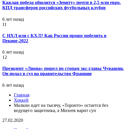
Каждая победа обходится «Зениту» почти в 2,5 млн евро.
КПД трансферов российских футбольных клубов
6 лет назад
11
С НХЛ или с КХЛ? Как России проще победить в
Пекине-2022
6 лет назад
12
Президент «Лиона» пошел по стопам экс-главы Чувашии.
Он подал в суд на правительство Франции
6 лет назад
Главная
Хоккей
Малкин идет на тысячу, «Торонто» остается без
ведущего защитника, а Михеев варит суп
27.02.2020