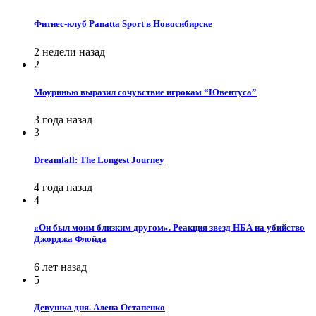
Фитнес-клуб Panatta Sport в Новосибирске
2 недели назад
2
Моуринью выразил сочувствие игрокам “Ювентуса”
3 года назад
3
Dreamfall: The Longest Journey
4 года назад
4
«Он был моим близким другом». Реакция звезд НБА на убийство
Джорджа Флойда
6 лет назад
5
Девушка дня. Алена Остапенко