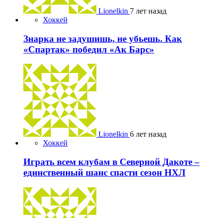
Lionelkin
7 лет назад
Хоккей
Знарка не задушишь, не убьешь. Как
«Спартак» победил «Ак Барс»
Lionelkin
6 лет назад
Хоккей
Играть всем клубам в Северной Дакоте –
единственный шанс спасти сезон НХЛ