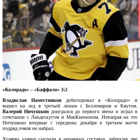
«Колорадо» – «Баффало» 3:2
Владислав Наместников
дебютировал в «Колорадо» и
вышел на лед в третьей линии с Беллемаром
и Кяутом.
Валерий Ничушкин
доигрался до первого звена и играл в
сочетании с Ландескугом и МакКинноном. Невзирая на это
Ничушкин впервые с середины декабря в третьем матче
подряд очков не набрал.
Хозяева удачно сыграли в неравных составах, забросив две