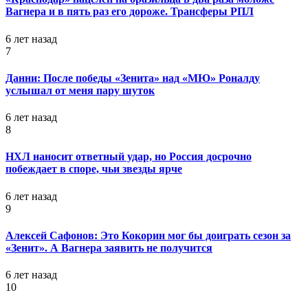
Вагнера и в пять раз его дороже. Трансферы РПЛ
6 лет назад
7
Данни: После победы «Зенита» над «МЮ» Роналду
услышал от меня пару шуток
6 лет назад
8
НХЛ наносит ответный удар, но Россия досрочно
побеждает в споре, чьи звезды ярче
6 лет назад
9
Алексей Сафонов: Это Кокорин мог бы доиграть сезон за
«Зенит». А Вагнера заявить не получится
6 лет назад
10