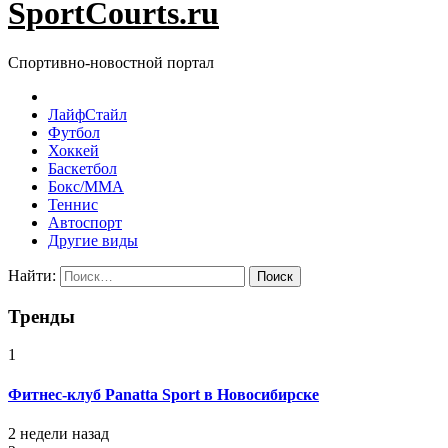
SportCourts.ru
Спортивно-новостной портал
ЛайфСтайл
Футбол
Хоккей
Баскетбол
Бокс/MMA
Теннис
Автоспорт
Другие виды
Найти:
Тренды
1
Фитнес-клуб Panatta Sport в Новосибирске
2 недели назад