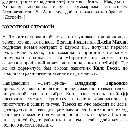
ударная тройка нападения «нефтяников» Эннис – Макдэвид –
Атанасиу завершила игру с суммарным показателем
бесполезности -5. Атанасиу, добро пожаловать обратно в
«Детройт»!
КОРОТКОЙ СТРОКОЙ
У «Торонто» снова проблемы. То их унижает заливщик льда,
теперь вот другая напасть. Ведущий защитник
Джейк Маззин
подписал новый контракт с клубом и… получил перелом
руки. Если учесть, что команда в принципе не может
нормально защищаться для «Торонто» это может стать
серьезной проблемой вплоть до непопадания в плей-офф. Тут
же из фарм-клуба был вызван защитник
Кале Росен
, но
говорить о равноценной замене не приходится.
Нападающий «Сент-Луиса»
Владимир Тарасенко
продолжает восстановление после тяжелой травмы плеча,
полученной еще в октябре. Есть шанс, что к плей-офф
россиянин сможет вернуться в состав «блюзменов» и
приступить к защите титула. Тарасенко уже выходит на лед и
тренируется в щадящем режиме, а на ближайший выезд
отправится вместе с командой, но играть не будет. Так или
иначе, клуб будет работать над тем, чтобы добиться его
полного восстановления.