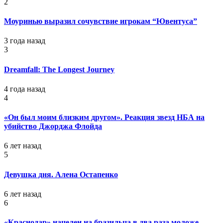
2
Моуринью выразил сочувствие игрокам “Ювентуса”
3 года назад
3
Dreamfall: The Longest Journey
4 года назад
4
«Он был моим близким другом». Реакция звезд НБА на
убийство Джорджа Флойда
6 лет назад
5
Девушка дня. Алена Остапенко
6 лет назад
6
«Краснодар» нацелен на бразильца в два раза моложе