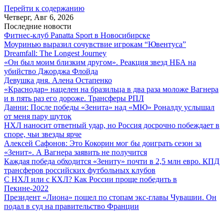
Перейти к содержанию
Четверг, Авг 6, 2026
Последние новости
Фитнес-клуб Panatta Sport в Новосибирске
Моуринью выразил сочувствие игрокам “Ювентуса”
Dreamfall: The Longest Journey
«Он был моим близким другом». Реакция звезд НБА на
убийство Джорджа Флойда
Девушка дня. Алена Остапенко
«Краснодар» нацелен на бразильца в два раза моложе Вагнера
и в пять раз его дороже. Трансферы РПЛ
Данни: После победы «Зенита» над «МЮ» Роналду услышал
от меня пару шуток
НХЛ наносит ответный удар, но Россия досрочно побеждает в
споре, чьи звезды ярче
Алексей Сафонов: Это Кокорин мог бы доиграть сезон за
«Зенит». А Вагнера заявить не получится
Каждая победа обходится «Зениту» почти в 2,5 млн евро. КПД
трансферов российских футбольных клубов
С НХЛ или с КХЛ? Как России проще победить в
Пекине-2022
Президент «Лиона» пошел по стопам экс-главы Чувашии. Он
подал в суд на правительство Франции