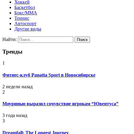
Хоккей
Баскетбол
Бокс/MMA
Теннис
Автоспорт
Другие виды
Найти:
Тренды
1
Фитнес-клуб Panatta Sport в Новосибирске
2 недели назад
2
Моуринью выразил сочувствие игрокам “Ювентуса”
3 года назад
3
Dreamfall: The Longest Journey