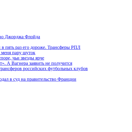
тво Джорджа Флойда
и в пять раз его дороже. Трансферы РПЛ
 меня пару шуток
поре, чьи звезды ярче
т». А Вагнера заявить не получится
 трансферов российских футбольных клубов
одал в суд на правительство Франции