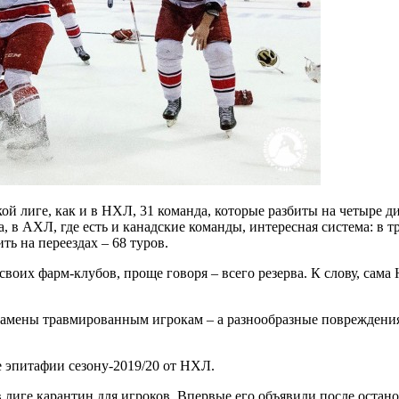
ской лиге, как и в НХЛ, 31 команда, которые разбиты на четыре 
а, в АХЛ, где есть и канадские команды, интересная система: в
ть на переездах – 68 туров.
воих фарм-клубов, проще говоря – всего резерва. К слову, сам
 замены травмированным игрокам – а разнообразные повреждения
е эпитафии сезону-2019/20 от НХЛ.
 лиге карантин для игроков. Впервые его объявили после останов