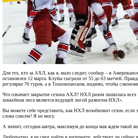
Для тех, кто за АХЛ, как я, мало следит, сообщу – в Американ
остановлен 12 марта. Клубы сыграли от 55 до 63 матчей. Правд
регулярке 76 туров, а в Тихоокеанском, видимо, чтобы сэкономи
Что означает закрытие сезона АХЛ? НХЛ разом лишилась всех с
хоккейная лига является ведущей лигой развития НХЛ».
Вы можете себе представить, как НХЛ возобновит сезон, если
слова совсем? Я не могу.
А значит, сегодня-завтра, максимум до конца мая ждем такой ж
Любопытно, я не смог найти в интернете, действует ли сейчас в