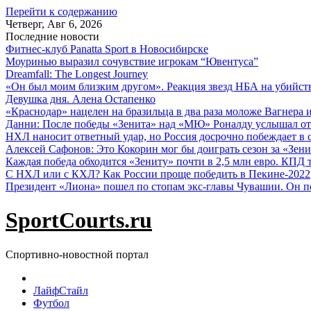
Перейти к содержанию
Четверг, Авг 6, 2026
Последние новости
Фитнес-клуб Panatta Sport в Новосибирске
Моуринью выразил сочувствие игрокам “Ювентуса”
Dreamfall: The Longest Journey
«Он был моим близким другом». Реакция звезд НБА на убийс
Девушка дня. Алена Остапенко
«Краснодар» нацелен на бразильца в два раза моложе Вагнера 
Данни: После победы «Зенита» над «МЮ» Роналду услышал от
НХЛ наносит ответный удар, но Россия досрочно побеждает в с
Алексей Сафонов: Это Кокорин мог бы доиграть сезон за «Зени
Каждая победа обходится «Зениту» почти в 2,5 млн евро. КПД
С НХЛ или с КХЛ? Как России проще победить в Пекине-2022
Президент «Лиона» пошел по стопам экс-главы Чувашии. Он п
SportCourts.ru
Спортивно-новостной портал
ЛайфСтайл
Футбол