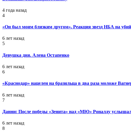
4 года назад
4
«Он был моим близким другом». Реакция звезд НБА на уб
6 лет назад
5
Девушка дня. Алена Остапенко
6 лет назад
6
«Краснодар» нацелен на бразильца в два раза моложе Вагне
6 лет назад
7
Данни: После победы «Зенита» над «МЮ» Роналду услышал
6 лет назад
8