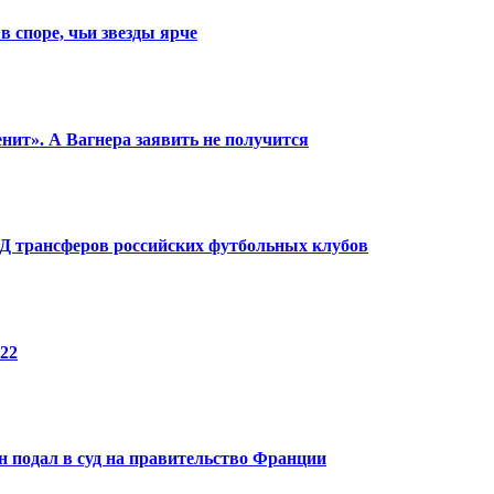
в споре, чьи звезды ярче
енит». А Вагнера заявить не получится
КПД трансферов российских футбольных клубов
22
 подал в суд на правительство Франции