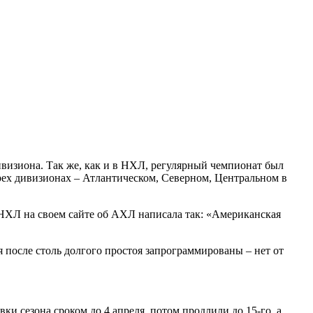
дивизиона. Так же, как и в НХЛ, регулярный чемпионат был
 трех дивизионах – Атлантическом, Северном, Центральном в
а НХЛ на своем сайте об АХЛ написала так: «Американская
 после столь долгого простоя запрограммированы – нет от
ки сезона сроком до 4 апреля, потом продлили до 15-го, а