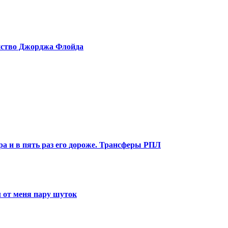
ийство Джорджа Флойда
ра и в пять раз его дороже. Трансферы РПЛ
 от меня пару шуток