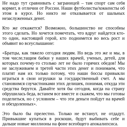
Не надо тут сравнивать с заграницей – там спорт сам себя
кормит, в отличии от России. Наши футболисты/хоккеисты об
этом в курсе. Но никто не отказывается от шальных
незаслуженных денег.
Кто же откажется? Возможно, большинство не способны
этого сделать. Но хочется помечтать, что вдруг найдется кто-
то один, настоящий герой, кто поднимется во весь рост и
объявит во всеуслышание:
«Братцы, как тяжело сегодня людям. Но ведь это же и мы, в
том числе,тащим бабки у наших врачей, ученых, детей, для
которых почему-то столько лет не было горячих обедов! Мы
не заслуживаем и третей части этих денег и понимаем, что
платят нам их только потому, что наши боссы привыкли
играться в свои игрушки за государственный счет. А мы
становимся соучастниками этих делишек, понимая, откуда эти
средства берутся. Давайте хотя бы сегодня, когда на страну
обрушилась беда, встанем все вместе и скажем, что мы готовы
поделиться, но с условием – что эти деньги пойдут на врачей
и обездоленных».
Это было бы прелестно. Только не встанут, не отдадут.
Привыкшие купаться в роскоши, будут выбивать себе и
дальше новые миллионы на фоне всеобщего апокалипсиса.