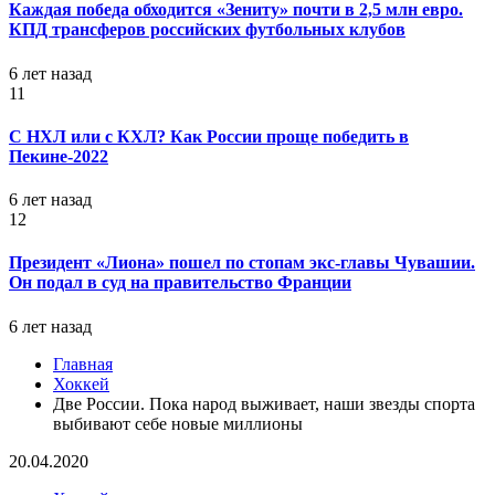
Каждая победа обходится «Зениту» почти в 2,5 млн евро.
КПД трансферов российских футбольных клубов
6 лет назад
11
С НХЛ или с КХЛ? Как России проще победить в
Пекине-2022
6 лет назад
12
Президент «Лиона» пошел по стопам экс-главы Чувашии.
Он подал в суд на правительство Франции
6 лет назад
Главная
Хоккей
Две России. Пока народ выживает, наши звезды спорта
выбивают себе новые миллионы
20.04.2020