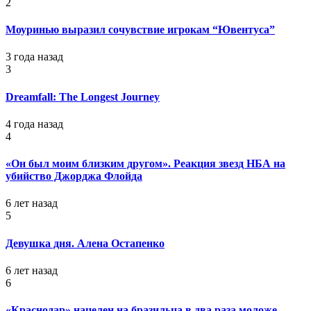
2
Моуринью выразил сочувствие игрокам “Ювентуса”
3 года назад
3
Dreamfall: The Longest Journey
4 года назад
4
«Он был моим близким другом». Реакция звезд НБА на
убийство Джорджа Флойда
6 лет назад
5
Девушка дня. Алена Остапенко
6 лет назад
6
«Краснодар» нацелен на бразильца в два раза моложе