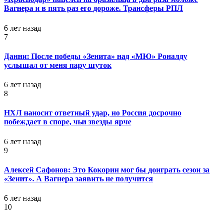
Вагнера и в пять раз его дороже. Трансферы РПЛ
6 лет назад
7
Данни: После победы «Зенита» над «МЮ» Роналду
услышал от меня пару шуток
6 лет назад
8
НХЛ наносит ответный удар, но Россия досрочно
побеждает в споре, чьи звезды ярче
6 лет назад
9
Алексей Сафонов: Это Кокорин мог бы доиграть сезон за
«Зенит». А Вагнера заявить не получится
6 лет назад
10