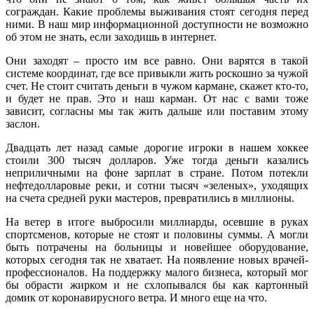
сограждан. Какие проблемы выживания стоят сегодня перед
ними. В наш мир информационной доступности не возможно
об этом не знать, если заходишь в интернет.
Они заходят – просто им все равно. Они варятся в такой
системе координат, где все привыкли жить роскошно за чужой
счет. Не стоит считать деньги в чужом кармане, скажет кто-то,
и будет не прав. Это и наш карман. От нас с вами тоже
зависит, согласны мы так жить дальше или поставим этому
заслон.
Двадцать лет назад самые дорогие игроки в нашем хоккее
стоили 300 тысяч долларов. Уже тогда деньги казались
неприличными на фоне зарплат в стране. Потом потекли
нефтедолларовые реки, и сотни тысяч «зеленых», уходящих
на счета средней руки мастеров, превратились в миллионы.
На ветер в итоге выбросили миллиарды, осевшие в руках
спортсменов, которые не стоят и половины суммы. А могли
быть потрачены на больницы и новейшее оборудование,
которых сегодня так не хватает. На появление новых врачей-
профессионалов. На поддержку малого бизнеса, который мог
бы обрасти жирком и не схлопывался бы как картонный
домик от коронавирусного ветра. И много еще на что.