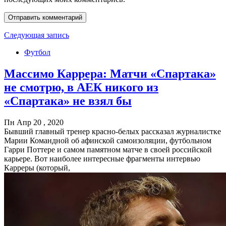
Следующая запись
Футбол
Массимо Каррера: Матчи «Спартака»
не смотрю, в АЕК никого из
«Спартака» не взял бы
Пн Апр 20 , 2020
Бывший главный тренер красно-белых рассказал журналистке
Марии Командной об афинской самоизоляции, футбольном
Гарри Поттере и самом памятном матче в своей российской
карьере. Вот наиболее интересные фрагменты интервью
Карреры (который,