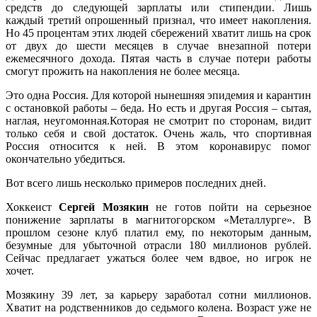
средств до следующей зарплаты или стипендии. Лишь
каждый третий опрошенный признал, что имеет накопления.
Но 45 процентам этих людей сбережений хватит лишь на срок
от двух до шести месяцев в случае внезапной потери
ежемесячного дохода. Пятая часть в случае потери работы
смогут прожить на накопления не более месяца.
Это одна Россия. Для которой нынешняя эпидемия и карантин
с остановкой работы – беда. Но есть и другая Россия – сытая,
наглая, неугомонная.Которая не смотрит по сторонам, видит
только себя и свой достаток. Очень жаль, что спортивная
Россия относится к ней. В этом коронавирус помог
окончательно убедиться.
Вот всего лишь несколько примеров последних дней.
Хоккеист
Сергей Мозякин
не готов пойти на серьезное
понижение зарплаты в магнитогорском «Металлурге». В
прошлом сезоне клуб платил ему, по некоторым данным,
безумные для убыточной отрасли 180 миллионов рублей.
Сейчас предлагает ужаться более чем вдвое, но игрок не
хочет.
Мозякину 39 лет, за карьеру заработал сотни миллионов.
Хватит на родственников до седьмого колена. Возраст уже не