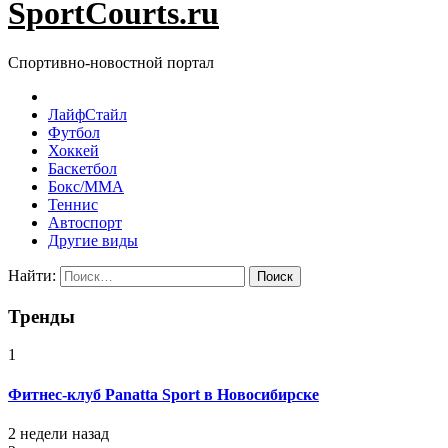
SportCourts.ru
Спортивно-новостной портал
ЛайфСтайл
Футбол
Хоккей
Баскетбол
Бокс/MMA
Теннис
Автоспорт
Другие виды
Найти:
Тренды
1
Фитнес-клуб Panatta Sport в Новосибирске
2 недели назад