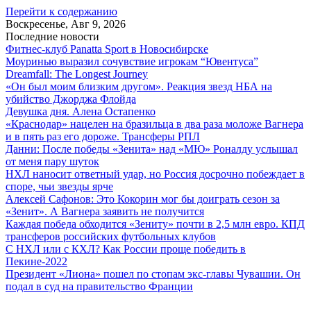
Перейти к содержанию
Воскресенье, Авг 9, 2026
Последние новости
Фитнес-клуб Panatta Sport в Новосибирске
Моуринью выразил сочувствие игрокам “Ювентуса”
Dreamfall: The Longest Journey
«Он был моим близким другом». Реакция звезд НБА на
убийство Джорджа Флойда
Девушка дня. Алена Остапенко
«Краснодар» нацелен на бразильца в два раза моложе Вагнера
и в пять раз его дороже. Трансферы РПЛ
Данни: После победы «Зенита» над «МЮ» Роналду услышал
от меня пару шуток
НХЛ наносит ответный удар, но Россия досрочно побеждает в
споре, чьи звезды ярче
Алексей Сафонов: Это Кокорин мог бы доиграть сезон за
«Зенит». А Вагнера заявить не получится
Каждая победа обходится «Зениту» почти в 2,5 млн евро. КПД
трансферов российских футбольных клубов
С НХЛ или с КХЛ? Как России проще победить в
Пекине-2022
Президент «Лиона» пошел по стопам экс-главы Чувашии. Он
подал в суд на правительство Франции