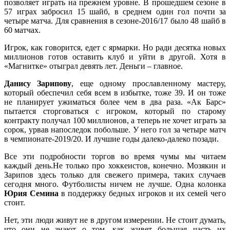
позволяет играть на прежнем уровне. В прошедшем сезоне в
57 играх забросил 15 шайб, в среднем один гол почти за
четыре матча. Для сравнения в сезоне-2016/17 было 48 шайб в
60 матчах.
Игрок, как говорится, едет с ярмарки. Но ради десятка новых
миллионов готов оставить клуб и уйти в другой. Хотя в
«Магнитке» отыграл девять лет. Деньги – главное.
Данису Зарипову
, еще одному прославленному мастеру,
который обеспечил себя всем в избытке, тоже 39. И он тоже
не планирует ужиматься более чем в два раза. «Ак Барс»
пытается сторговаться с игроком, который по старому
контракту получал 100 миллионов, а теперь не хочет играть за
сорок, урвав напоследок побольше. У него гол за четыре матч
в чемпионате-2019/20. И лучшие годы далеко-далеко позади.
Все эти подробности торгов во время чумы мы читаем
каждый день.Не только про хоккеистов, конечно. Мозякин и
Зарипов здесь только для свежего примера, таких случаев
сегодня много. Футболисты ничем не лучше. Одна колонка
Юрия Семина
в поддержку бедных игроков и их семей чего
стоит.
Нет, эти люди живут не в другом измерении. Не стоит думать,
что они не знают о том, как живет большая часть их