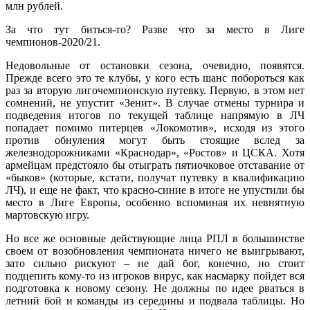
млн рублей.
За что тут биться-то? Разве что за место в Лиге
чемпионов-2020/21.
Недовольные от остановки сезона, очевидно, появятся.
Прежде всего это те клубы, у кого есть шанс побороться как
раз за вторую лигочемпионскую путевку. Первую, в этом нет
сомнений, не упустит «Зенит». В случае отмены турнира и
подведения итогов по текущей таблице напрямую в ЛЧ
попадает помимо питерцев «Локомотив», исходя из этого
против обнуления могут быть стоящие вслед за
железнодорожниками «Краснодар», «Ростов» и ЦСКА. Хотя
армейцам предстояло бы отыграть пятиочковое отставание от
«быков» (которые, кстати, получат путевку в квалификацию
ЛЧ), и еще не факт, что красно-синие в итоге не упустили бы
место в Лиге Европы, особенно вспоминая их невнятную
мартовскую игру.
Но все же основные действующие лица РПЛ в большинстве
своем от возобновления чемпионата ничего не выигрывают,
зато сильно рискуют – не дай бог, конечно, но стоит
подцепить кому-то из игроков вирус, как насмарку пойдет вся
подготовка к новому сезону. Не должны по идее рваться в
летний бой и команды из середины и подвала таблицы. Но