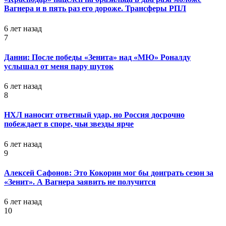
Вагнера и в пять раз его дороже. Трансферы РПЛ
6 лет назад
7
Данни: После победы «Зенита» над «МЮ» Роналду
услышал от меня пару шуток
6 лет назад
8
НХЛ наносит ответный удар, но Россия досрочно
побеждает в споре, чьи звезды ярче
6 лет назад
9
Алексей Сафонов: Это Кокорин мог бы доиграть сезон за
«Зенит». А Вагнера заявить не получится
6 лет назад
10