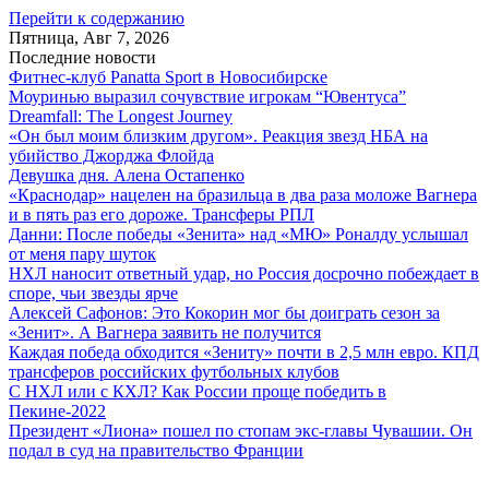
Перейти к содержанию
Пятница, Авг 7, 2026
Последние новости
Фитнес-клуб Panatta Sport в Новосибирске
Моуринью выразил сочувствие игрокам “Ювентуса”
Dreamfall: The Longest Journey
«Он был моим близким другом». Реакция звезд НБА на
убийство Джорджа Флойда
Девушка дня. Алена Остапенко
«Краснодар» нацелен на бразильца в два раза моложе Вагнера
и в пять раз его дороже. Трансферы РПЛ
Данни: После победы «Зенита» над «МЮ» Роналду услышал
от меня пару шуток
НХЛ наносит ответный удар, но Россия досрочно побеждает в
споре, чьи звезды ярче
Алексей Сафонов: Это Кокорин мог бы доиграть сезон за
«Зенит». А Вагнера заявить не получится
Каждая победа обходится «Зениту» почти в 2,5 млн евро. КПД
трансферов российских футбольных клубов
С НХЛ или с КХЛ? Как России проще победить в
Пекине-2022
Президент «Лиона» пошел по стопам экс-главы Чувашии. Он
подал в суд на правительство Франции