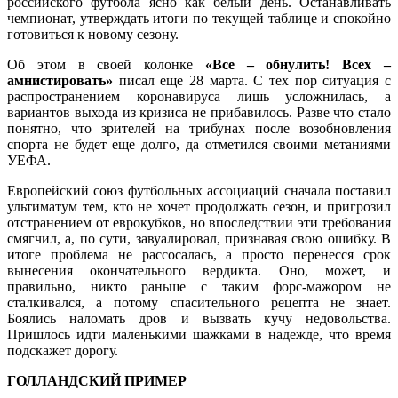
российского футбола ясно как белый день. Останавливать
чемпионат, утверждать итоги по текущей таблице и спокойно
готовиться к новому сезону.
Об этом в своей колонке
«Все – обнулить! Всех –
амнистировать»
писал еще 28 марта. С тех пор ситуация с
распространением коронавируса лишь усложнилась, а
вариантов выхода из кризиса не прибавилось. Разве что стало
понятно, что зрителей на трибунах после возобновления
спорта не будет еще долго, да отметился своими метаниями
УЕФА.
Европейский союз футбольных ассоциаций сначала поставил
ультиматум тем, кто не хочет продолжать сезон, и пригрозил
отстранением от еврокубков, но впоследствии эти требования
смягчил, а, по сути, завуалировал, признавая свою ошибку. В
итоге проблема не рассосалась, а просто перенесся срок
вынесения окончательного вердикта. Оно, может, и
правильно, никто раньше с таким форс-мажором не
сталкивался, а потому спасительного рецепта не знает.
Боялись наломать дров и вызвать кучу недовольства.
Пришлось идти маленькими шажками в надежде, что время
подскажет дорогу.
ГОЛЛАНДСКИЙ ПРИМЕР