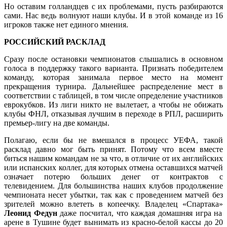
Но оставим голландцев с их проблемами, пусть разбираются
сами. Нас ведь волнуют наши клубы. И в этой команде из 16
игроков также нет единого мнения.
РОССИЙСКИЙ РАСКЛАД
Сразу после остановки чемпионатов слышались в основном
голоса в поддержку такого варианта. Признать победителем
команду, которая занимала первое место на момент
прекращения турнира. Дальнейшее распределение мест в
соответствии с таблицей, в том числе определение участников
еврокубков. Из лиги никто не вылетает, а чтобы не обижать
клубы ФНЛ, отказывая лучшим в переходе в РПЛ, расширить
премьер-лигу на две команды.
Полагаю, если бы не вмешался в процесс УЕФА, такой
расклад давно мог быть принят. Потому что всем вместе
биться нашим командам не за что, в отличие от их английских
или испанских коллег, для которых отмена оставшихся матчей
означает потерю больших денег от контрактов с
телевидением. Для большинства наших клубов продолжение
чемпионата несет убытки, так как с проведением матчей без
зрителей можно влететь в копеечку. Владелец «Спартака»
Леонид Федун
даже посчитал, что каждая домашняя игра на
арене в Тушине будет вынимать из красно-белой кассы до 20