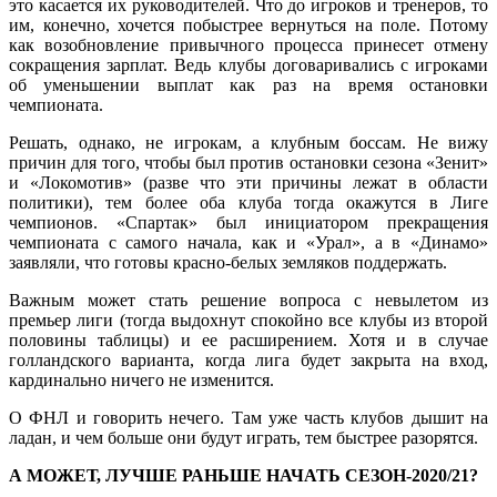
это касается их руководителей. Что до игроков и тренеров, то
им, конечно, хочется побыстрее вернуться на поле. Потому
как возобновление привычного процесса принесет отмену
сокращения зарплат. Ведь клубы договаривались с игроками
об уменьшении выплат как раз на время остановки
чемпионата.
Решать, однако, не игрокам, а клубным боссам. Не вижу
причин для того, чтобы был против остановки сезона «Зенит»
и «Локомотив» (разве что эти причины лежат в области
политики), тем более оба клуба тогда окажутся в Лиге
чемпионов. «Спартак» был инициатором прекращения
чемпионата с самого начала, как и «Урал», а в «Динамо»
заявляли, что готовы красно-белых земляков поддержать.
Важным может стать решение вопроса с невылетом из
премьер лиги (тогда выдохнут спокойно все клубы из второй
половины таблицы) и ее расширением. Хотя и в случае
голландского варианта, когда лига будет закрыта на вход,
кардинально ничего не изменится.
О ФНЛ и говорить нечего. Там уже часть клубов дышит на
ладан, и чем больше они будут играть, тем быстрее разорятся.
А МОЖЕТ, ЛУЧШЕ РАНЬШЕ НАЧАТЬ СЕЗОН-2020/21?