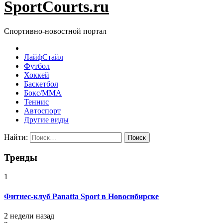
SportCourts.ru
Спортивно-новостной портал
ЛайфСтайл
Футбол
Хоккей
Баскетбол
Бокс/MMA
Теннис
Автоспорт
Другие виды
Найти:
Тренды
1
Фитнес-клуб Panatta Sport в Новосибирске
2 недели назад