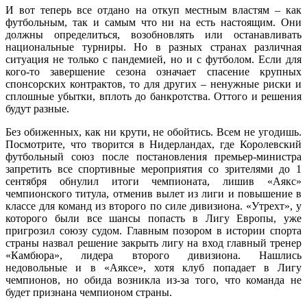
И вот теперь все отдано на откуп местным властям – как
футбольным, так и самым что ни на есть настоящим. Они
должны определиться, возобновлять или останавливать
национальные турниры. Но в разных странах различная
ситуация не только с пандемией, но и с футболом. Если для
кого-то завершение сезона означает спасение крупных
спонсорских контрактов, то для других – ненужные риски и
сплошные убытки, вплоть до банкротства. Оттого и решения
будут разные.
Без обиженных, как ни крути, не обойтись. Всем не угодишь.
Посмотрите, что творится в Нидерландах, где Королевский
футбольный союз после постановления премьер-министра
запретить все спортивные мероприятия со зрителями до 1
сентября обнулил итоги чемпионата, лишив «Аякс»
чемпионского титула, отменив вылет из лиги и повышение в
классе для команд из второго по силе дивизиона. «Утрехт», у
которого были все шансы попасть в Лигу Европы, уже
пригрозил союзу судом. Главным позором в истории спорта
страны назвал решение закрыть лигу на вход главный тренер
«Камбюра», лидера второго дивизиона. Нашлись
недовольные и в «Аяксе», хотя клуб попадает в Лигу
чемпионов, но обида возникла из-за того, что команда не
будет признана чемпионом страны.