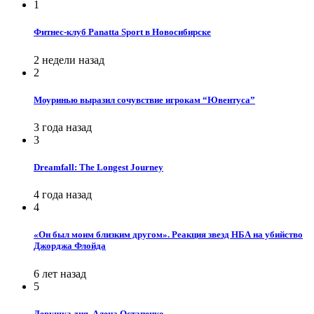
1
Фитнес-клуб Panatta Sport в Новосибирске
2 недели назад
2
Моуринью выразил сочувствие игрокам “Ювентуса”
3 года назад
3
Dreamfall: The Longest Journey
4 года назад
4
«Он был моим близким другом». Реакция звезд НБА на убийство
Джорджа Флойда
6 лет назад
5
Девушка дня. Алена Остапенко