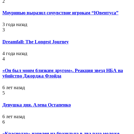
2
Моуринью выразил сочувствие игрокам “Ювентуса”
3 года назад
3
Dreamfall: The Longest Journey
4 года назад
4
«Он был моим близким другом». Реакция звезд НБА на
убийство Джорджа Флойда
6 лет назад
5
Девушка дня. Алена Остапенко
6 лет назад
6
«Краснодар» нацелен на бразильца в два раза моложе