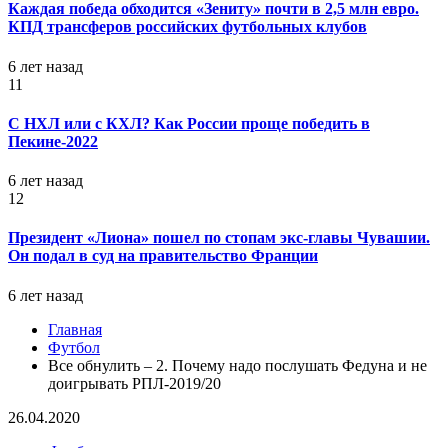
Каждая победа обходится «Зениту» почти в 2,5 млн евро.
КПД трансферов российских футбольных клубов
6 лет назад
11
С НХЛ или с КХЛ? Как России проще победить в
Пекине-2022
6 лет назад
12
Президент «Лиона» пошел по стопам экс-главы Чувашии.
Он подал в суд на правительство Франции
6 лет назад
Главная
Футбол
Все обнулить – 2. Почему надо послушать Федуна и не
доигрывать РПЛ-2019/20
26.04.2020