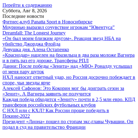
Перейти к содержанию
Суббота, Авг 8, 2026
Последние новости
Фитнес-клуб Panatta Sport в Новосибирске
Моуринью выразил сочувствие игрокам “Ювентуса”
Dreamfall: The Longest Journey
«Он был моим близким другом». Реакция звезд НБА на
убийство Джорджа Флойда
Девушка дня. Алена Остапенко
«Краснодар» нацелен на бразильца в два раза моложе Вагнера
и в пять раз его дороже. Трансферы РПЛ
Данни: После победы «Зенита» над «МЮ» Роналду услышал
от меня пару шуток
НХЛ наносит ответный удар, но Россия досрочно побеждает в
споре, чьи звезды ярче
Алексей Сафонов: Это Кокорин мог бы доиграть сезон за
«Зенит». А Вагнера заявить не получится
Каждая победа обходится «Зениту» почти в 2,5 млн евро. КПД
трансферов российских футбольных клубов
С НХЛ или с КХЛ? Как России проще победить в
Пекине-2022
Президент «Лиона» пошел по стопам экс-главы Чувашии. Он
подал в суд на правительство Франции