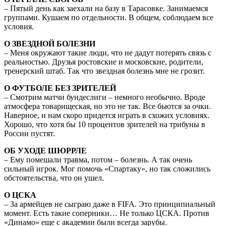
– Пятый день как заехали на базу в Тарасовке. Занимаемся
группами. Кушаем по отдельности. В общем, соблюдаем все
условия.
О ЗВЕЗДНОЙ БОЛЕЗНИ
– Меня окружают такие люди, что не дадут потерять связь с
реальностью. Друзья ростовские и московские, родители,
тренерский штаб. Так что звездная болезнь мне не грозит.
О ФУТБОЛЕ БЕЗ ЗРИТЕЛЕЙ
– Смотрим матчи бундеслиги – немного необычно. Вроде
атмосфера товарищеская, но это не так. Все бьются за очки.
Наверное, и нам скоро придется играть в схожих условиях.
Хорошо, что хотя бы 10 процентов зрителей на трибуны в
России пустят.
ОБ УХОДЕ ШЮРРЛЕ
– Ему помешали травма, потом – болезнь. А так очень
сильный игрок. Мог помочь «Спартаку», но так сложились
обстоятельства, что он ушел.
О ЦСКА
– За армейцев не сыграю даже в FIFA. Это принципиальный
момент. Есть такие соперники… Не только ЦСКА. Против
«Динамо» еще с академии были всегда зарубы.