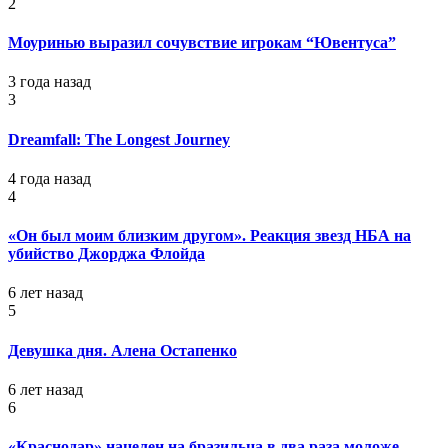
2
Моуринью выразил сочувствие игрокам “Ювентуса”
3 года назад
3
Dreamfall: The Longest Journey
4 года назад
4
«Он был моим близким другом». Реакция звезд НБА на
убийство Джорджа Флойда
6 лет назад
5
Девушка дня. Алена Остапенко
6 лет назад
6
«Краснодар» нацелен на бразильца в два раза моложе