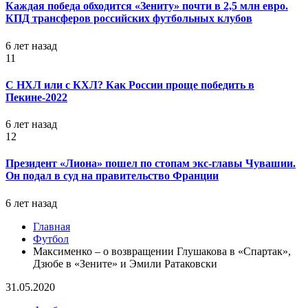
Каждая победа обходится «Зениту» почти в 2,5 млн евро.
КПД трансферов российских футбольных клубов
6 лет назад
11
С НХЛ или с КХЛ? Как России проще победить в
Пекине-2022
6 лет назад
12
Президент «Лиона» пошел по стопам экс-главы Чувашии.
Он подал в суд на правительство Франции
6 лет назад
Главная
Футбол
Максименко – о возвращении Глушакова в «Спартак»,
Дзюбе в «Зените» и Эмили Ратаковски
31.05.2020