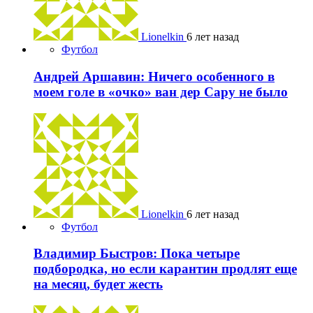
Lionelkin
6 лет назад
Футбол
Андрей Аршавин: Ничего особенного в
моем голе в «очко» ван дер Сару не было
Lionelkin
6 лет назад
Футбол
Владимир Быстров: Пока четыре
подбородка, но если карантин продлят еще
на месяц, будет жесть