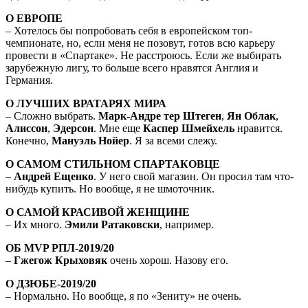
О ЕВРОПЕ
– Хотелось бы попробовать себя в европейском топ-
чемпионате, но, если меня не позовут, готов всю карьеру
провести в «Спартаке». Не расстроюсь. Если же выбирать
зарубежную лигу, то больше всего нравятся Англия и
Германия.
О ЛУЧШИХ ВРАТАРЯХ МИРА
– Сложно выбрать.
Марк-Андре тер Штеген
,
Ян Облак
,
Алиссон
,
Эдерсон
. Мне еще
Каспер Шмейхель
нравится.
Конечно,
Мануэль Нойер
. Я за всеми слежу.
О САМОМ СТИЛЬНОМ СПАРТАКОВЦЕ
–
Андрей Ещенко
. У него свой магазин. Он просил там что-
нибудь купить. Но вообще, я не шмоточник.
О САМОЙ КРАСИВОЙ ЖЕНЩИНЕ
– Их много.
Эмили Ратаковски
, например.
ОБ MVP РПЛ-2019/20
–
Гжегож Крыховяк
очень хорош. Назову его.
О ДЗЮБЕ-2019/20
– Нормально. Но вообще, я по «Зениту» не очень.