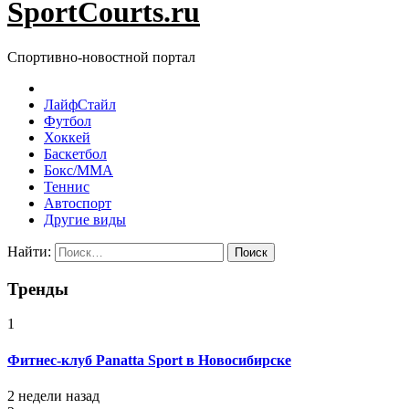
SportCourts.ru
Спортивно-новостной портал
ЛайфСтайл
Футбол
Хоккей
Баскетбол
Бокс/MMA
Теннис
Автоспорт
Другие виды
Найти:
Тренды
1
Фитнес-клуб Panatta Sport в Новосибирске
2 недели назад