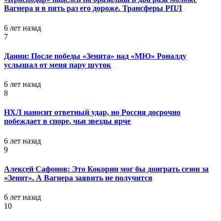
Вагнера и в пять раз его дороже. Трансферы РПЛ
6 лет назад
7
Данни: После победы «Зенита» над «МЮ» Роналду
услышал от меня пару шуток
6 лет назад
8
НХЛ наносит ответный удар, но Россия досрочно
побеждает в споре, чьи звезды ярче
6 лет назад
9
Алексей Сафонов: Это Кокорин мог бы доиграть сезон за
«Зенит». А Вагнера заявить не получится
6 лет назад
10