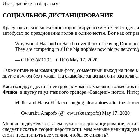
Итак, давайте разбираться.
СОЦИАЛЬНОЕ ДИСТАНЦИРОВАНИЕ
Краеугольным камнем «посткоронавирусных» матчей бундеслиг
автобусах до празднования голов в одиночестве. Вот как от
Why would Haaland or Sancho ever think of leaving Dortmund w
They are competing in all the big trophies now pic.twitter.
— CHO? (@CFC__CHO) May 17, 2020
Также отменены командные фото, совместный выход на поле в 
друг с другом без нужды. На скамейке запасных они располага
Касаться друг друга в неигровых моментах можно только локтям
Флика
, в шутку пнул главного тренера «Баварии» ногой. Инте
Muller and Hansi Flick exchanging pleasantries after the for
— Owuraku Ampofo (@_owurakuampofo) May 17, 2020
Многие недоумевают, зачем нужно это дистанцирование, если п
следует искать в теории вероятности. Чем меньше невынужденн
стоит предпринять все усилия, чтобы ее снизить?