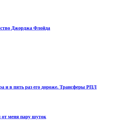
ийство Джорджа Флойда
ра и в пять раз его дороже. Трансферы РПЛ
 от меня пару шуток