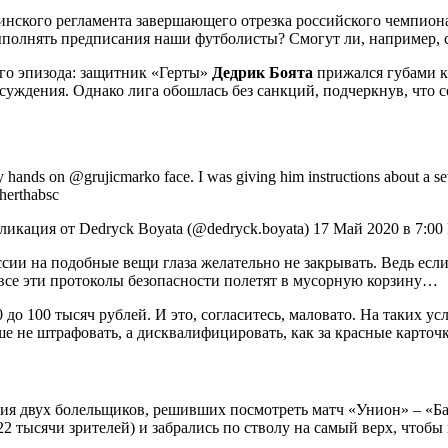
ицинского регламента завершающего отрезка российского чемпион
выполнять предписания наши футболисты? Смогут ли, например,
ого эпизода: защитник «Герты»
Дедрик Боята
прижался губами 
уждения. Однако лига обошлась без санкций, подчеркнув, что со
 my hands on @grujicmarko face. I was giving him instructions about a s
@herthabsc
икация от Dedryck Boyata (@dedryck.boyata) 17 Май 2020 в 7:0
оссии на подобные вещи глаза желательно не закрывать. Ведь ес
а все эти протоколы безопасности полетят в мусорную корзину…
до 100 тысяч рублей. И это, согласитесь, маловато. На таких у
е не штрафовать, а дисквалифицировать, как за красные карточк
ия двух болельщиков, решивших посмотреть матч «Унион» – «Ба
2 тысячи зрителей) и забрались по стволу на самый верх, чтобы