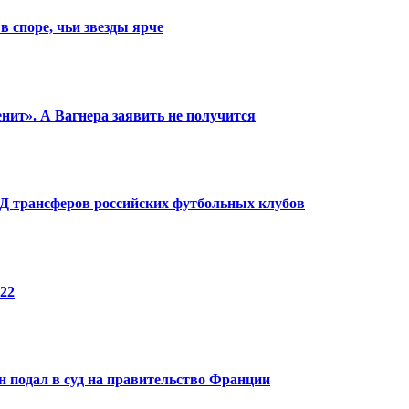
в споре, чьи звезды ярче
енит». А Вагнера заявить не получится
КПД трансферов российских футбольных клубов
22
 подал в суд на правительство Франции