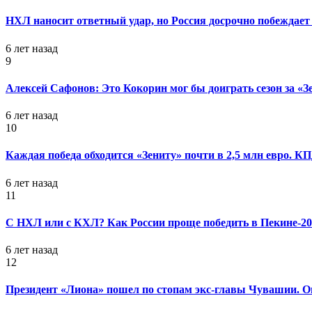
НХЛ наносит ответный удар, но Россия досрочно побеждает 
6 лет назад
9
Алексей Сафонов: Это Кокорин мог бы доиграть сезон за «З
6 лет назад
10
Каждая победа обходится «Зениту» почти в 2,5 млн евро. 
6 лет назад
11
С НХЛ или с КХЛ? Как России проще победить в Пекине-20
6 лет назад
12
Президент «Лиона» пошел по стопам экс-главы Чувашии. Он