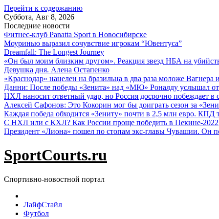
Перейти к содержанию
Суббота, Авг 8, 2026
Последние новости
Фитнес-клуб Panatta Sport в Новосибирске
Моуринью выразил сочувствие игрокам “Ювентуса”
Dreamfall: The Longest Journey
«Он был моим близким другом». Реакция звезд НБА на убийс
Девушка дня. Алена Остапенко
«Краснодар» нацелен на бразильца в два раза моложе Вагнера 
Данни: После победы «Зенита» над «МЮ» Роналду услышал от
НХЛ наносит ответный удар, но Россия досрочно побеждает в с
Алексей Сафонов: Это Кокорин мог бы доиграть сезон за «Зени
Каждая победа обходится «Зениту» почти в 2,5 млн евро. КПД
С НХЛ или с КХЛ? Как России проще победить в Пекине-2022
Президент «Лиона» пошел по стопам экс-главы Чувашии. Он п
SportCourts.ru
Спортивно-новостной портал
ЛайфСтайл
Футбол