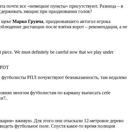
ата почти все «немецкие пункты» присутствуют. Разница – в
 сдерживать эмоции при праздновании голов?
к щеке
Марко Груича
, праздновавшего автогол игрока
блюдение дистанции после взятия ворот – рекомендация, а не
et piece. We must definitely be careful now that we play under
0 PDT
ли футболисты РПЛ почувствуют безнаказанность, там недалеко
словиях многим футболистам по карману выписать себе
и?..
вария» вживую. Для этого они отыскали 12-метровое дерево
 видеть футбольное поле. Спустя какое-то время полиция