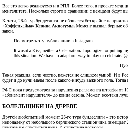
Все это легко реализуемо и в РПЛ. Более того, в проекте мед
менталитете. Насколько строго в сравнении с немцами будут 
Кстати, 26-й тур бундеслиги не обошелся без крайне неприятн
«Хоффенхайма»
Кевина Акпогумы.
Момент вызвал бурные обс
закон.
Посмотреть эту публикацию в Instagram
It wasnt a Kiss, neither a Celebration. I apologize for putting
this situation. We have to adapt our way to play or celebrate. 
Публ
Такая реакция, если честно, кажется не слишком умной. И в Р
будет и до кучи-малы после какого-нибудь важного гола. Тогд
РФС пока предусмотрел за нарушения регламента штрафы от 10 
«абонемент нарушителя» до конца сезона. Может, все-таки лучш
БОЛЕЛЬЩИКИ НА ДЕРЕВЕ
Другой любопытный момент 26-го тура бундеслиги – это истор
неподалеку от небольшого берлинского стадиончика (вмещает 2
приказа им спуститься вниз. И отпустила восвояси…