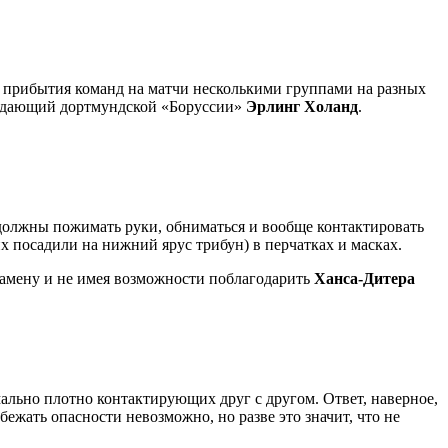
т прибытия команд на матчи несколькими группами на разных
ападающий дортмундской «Боруссии»
Эрлинг Холанд
.
должны пожимать руки, обниматься и вообще контактировать
х посадили на нижний ярус трибун) в перчатках и масках.
 замену и не имея возможности поблагодарить
Ханса-Дитера
ально плотно контактирующих друг с другом. Ответ, наверное,
ежать опасности невозможно, но разве это значит, что не