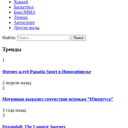
Хоккей
Баскетбол
Бокс/MMA
Теннис
Автоспорт
Другие виды
Найти:
Тренды
1
Фитнес-клуб Panatta Sport в Новосибирске
2 недели назад
2
Моуринью выразил сочувствие игрокам “Ювентуса”
3 года назад
3
Dreamfall: The Longest Journey