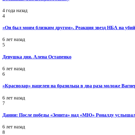
4 года назад
4
«Он был моим близким другом». Реакция звезд НБА на уб
6 лет назад
5
Девушка дня. Алена Остапенко
6 лет назад
6
«Краснодар» нацелен на бразильца в два раза моложе Вагне
6 лет назад
7
Данни: После победы «Зенита» над «МЮ» Роналду услышал
6 лет назад
8