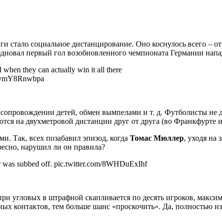
и стало социальное дистанцирование. Оно коснулось всего – о
праздновал первый гол возобновленного чемпионата Германии н
hen they can actually win it all there
com/ymY8Rnwbpa
сопровождении детей, обмен вымпелами и т. д. Футболисты не 
ются на двухметровой дистанции друг от друга (во Франкфурте и
и. Так, всех позабавил эпизод, когда
Томас Мюллер
, уходя на
ресно, нарушил ли он правила?
mer was subbed off. pic.twitter.com/8WHDuExIhf
ри угловых в штрафной скапливается по десять игроков, максим
ых контактов, тем больше шанс «проскочить». Да, полностью изб