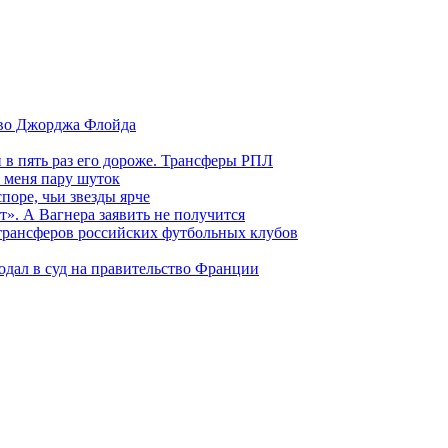
тво Джорджа Флойда
и в пять раз его дороже. Трансферы РПЛ
 меня пару шуток
поре, чьи звезды ярче
т». А Вагнера заявить не получится
 трансферов российских футбольных клубов
одал в суд на правительство Франции