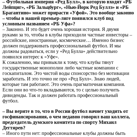
– Футбольная
империя «Ред Булл», в которую входят «РБ
Лейпциг», «РБ Зальцбург», «Нью-Йорк Ред Буллз» и «РБ
Брагантино» может прирасти «Уфой». Это вообще законно
– чтобы в нашей премьер-лиге появился клуб под
условным названием «РБ Уфа»?
– Законно. И это будет очень хорошая история. Я двумя
руками за то, чтобы в клубы приходили частные инвесторы –
российские, иностранные, космические… Именно бизнес
должен поддерживать профессиональный футбол. И мы
должны радоваться, если у «Ред Булла» действительно
появился интерес к «Уфе».
К сожалению, мы привыкли к тому, что клубы тянут
государственные монополии либо частные компании с
госкапиталом. Это чистой воды спонсорство без мотивации
заработать. И это точно не про «Ред Булл». Знаю людей,
которые там работают. Это очень прагматичная компания.
Если они во что-то вкладываются, то с целью получить
дивиденды. Так и должен работать профессиональный
футбол.
– Вы верите в то, что в России футбол начнет уходить от
госфинансирования, о чем недавно говорил ваш коллега,
председатель думского комитета по спорту Михаил
Дегтярев?
– Иного пути нет: профессиональные клубы должны быть