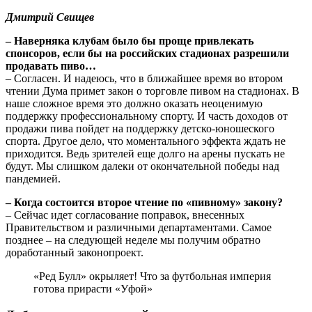
Дмитрий Свищев
– Наверняка клубам было бы проще привлекать
спонсоров, если бы на российских стадионах разрешили
продавать пиво…
– Согласен. И надеюсь, что в ближайшее время во втором
чтении Дума примет закон о торговле пивом на стадионах. В
наше сложное время это должно оказать неоценимую
поддержку профессиональному спорту. И часть доходов от
продажи пива пойдет на поддержку детско-юношеского
спорта. Другое дело, что моментального эффекта ждать не
приходится. Ведь зрителей еще долго на арены пускать не
будут. Мы слишком далеки от окончательной победы над
пандемией.
– Когда состоится второе чтение по «пивному» закону?
– Сейчас идет согласование поправок, внесенных
Правительством и различными департаментами. Самое
позднее – на следующей неделе мы получим обратно
доработанный законопроект.
«Ред Булл» окрыляет! Что за футбольная империя
готова прирасти «Уфой»