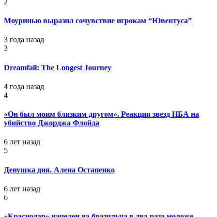
2
Моуринью выразил сочувствие игрокам “Ювентуса”
3 года назад
3
Dreamfall: The Longest Journey
4 года назад
4
«Он был моим близким другом». Реакция звезд НБА на
убийство Джорджа Флойда
6 лет назад
5
Девушка дня. Алена Остапенко
6 лет назад
6
«Краснодар» нацелен на бразильца в два раза моложе