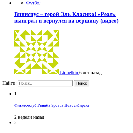
Футбол
Винисиус – герой Эль Класико! «Реал»
выиграл и вернулся на вершину (видео)
Lionelkin
6 лет назад
Найти:
1
Фитнес-клуб Panatta Sport в Новосибирске
2 недели назад
2