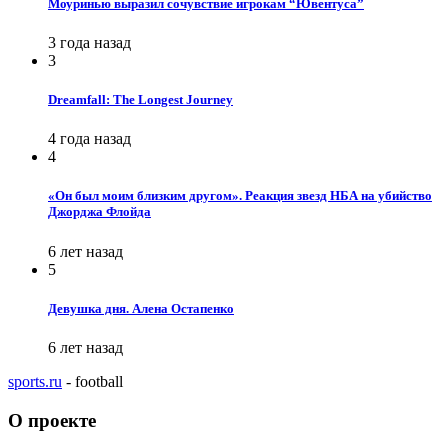
Моуринью выразил сочувствие игрокам “Ювентуса”
3 года назад
3
Dreamfall: The Longest Journey
4 года назад
4
«Он был моим близким другом». Реакция звезд НБА на убийство
Джорджа Флойда
6 лет назад
5
Девушка дня. Алена Остапенко
6 лет назад
sports.ru
- football
О проекте