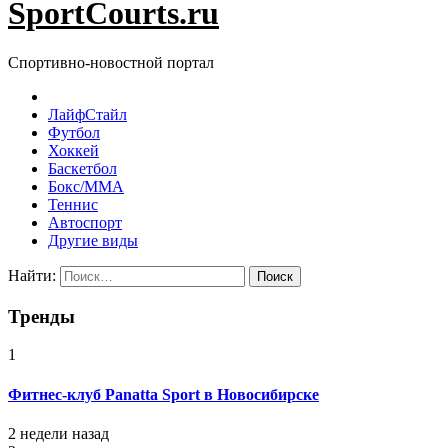
SportCourts.ru
Спортивно-новостной портал
ЛайфСтайл
Футбол
Хоккей
Баскетбол
Бокс/MMA
Теннис
Автоспорт
Другие виды
Найти:
Тренды
1
Фитнес-клуб Panatta Sport в Новосибирске
2 недели назад