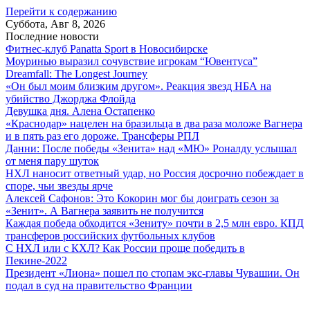
Перейти к содержанию
Суббота, Авг 8, 2026
Последние новости
Фитнес-клуб Panatta Sport в Новосибирске
Моуринью выразил сочувствие игрокам “Ювентуса”
Dreamfall: The Longest Journey
«Он был моим близким другом». Реакция звезд НБА на
убийство Джорджа Флойда
Девушка дня. Алена Остапенко
«Краснодар» нацелен на бразильца в два раза моложе Вагнера
и в пять раз его дороже. Трансферы РПЛ
Данни: После победы «Зенита» над «МЮ» Роналду услышал
от меня пару шуток
НХЛ наносит ответный удар, но Россия досрочно побеждает в
споре, чьи звезды ярче
Алексей Сафонов: Это Кокорин мог бы доиграть сезон за
«Зенит». А Вагнера заявить не получится
Каждая победа обходится «Зениту» почти в 2,5 млн евро. КПД
трансферов российских футбольных клубов
С НХЛ или с КХЛ? Как России проще победить в
Пекине-2022
Президент «Лиона» пошел по стопам экс-главы Чувашии. Он
подал в суд на правительство Франции