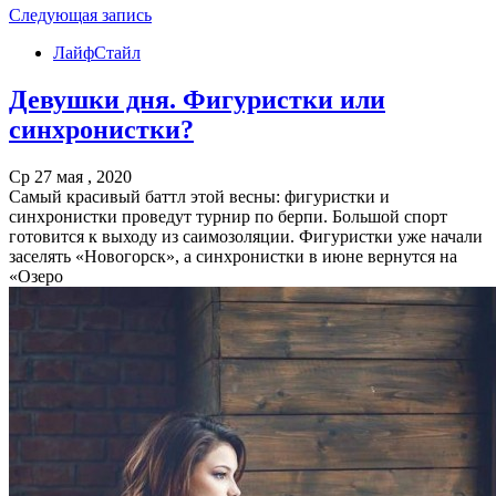
Следующая запись
ЛайфСтайл
Девушки дня. Фигуристки или
синхронистки?
Ср 27 мая , 2020
Самый красивый баттл этой весны: фигуристки и
синхронистки проведут турнир по берпи. Большой спорт
готовится к выходу из саимозоляции. Фигуристки уже начали
заселять «Новогорск», а синхронистки в июне вернутся на
«Озеро