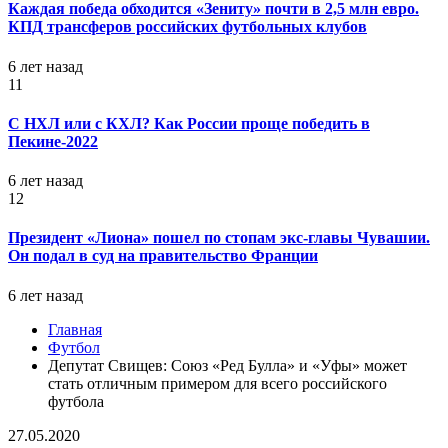
Каждая победа обходится «Зениту» почти в 2,5 млн евро.
КПД трансферов российских футбольных клубов
6 лет назад
11
С НХЛ или с КХЛ? Как России проще победить в
Пекине-2022
6 лет назад
12
Президент «Лиона» пошел по стопам экс-главы Чувашии.
Он подал в суд на правительство Франции
6 лет назад
Главная
Футбол
Депутат Свищев: Союз «Ред Булла» и «Уфы» может
стать отличным примером для всего российского
футбола
27.05.2020