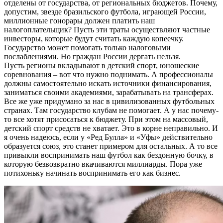
отделены от государства, от региональных бюджетов. Почему,
допустим, звезде бразильского футбола, играющей России,
миллионные гонорары должен платить наш
налогоплательщик? Пусть эти траты осуществляют частные
инвесторы, которые будут считать каждую копеечку.
Государство может помогать только налоговыми
послаблениями. Но граждан России дергать нельзя.
Пусть регионы вкладывают в детский спорт, юношеские
соревнования – вот что нужно поднимать. А профессионалы
должны самостоятельно искать источники финансирования,
заниматься своими академиями, зарабатывать на трансферах.
Все же уже придумано за нас в цивилизованных футбольных
странах. Там государство клубам не помогает. А у нас почему-
то все хотят присосаться к бюджету. При этом на массовый,
детский спорт средств не хватает. Это в корне неправильно. И
я очень надеюсь, если у «Ред Булла» и «Уфы» действительно
образуется союз, это станет примером для остальных. А то все
привыкли воспринимать наш футбол как бездонную бочку, в
которую безвозвратно вкачиваются миллиарды. Пора уже
потихоньку начинать воспринимать его как бизнес.