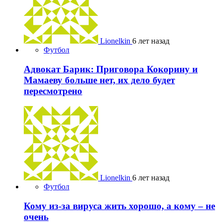
Lionelkin
6 лет назад
Футбол
Адвокат Барик: Приговора Кокорину и
Мамаеву больше нет, их дело будет
пересмотрено
Lionelkin
6 лет назад
Футбол
Кому из-за вируса жить хорошо, а кому – не
очень