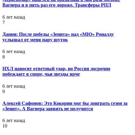
Вагнера и в пять раз его дороже. Трансферы РПЛ
6 лет назад
7
Данни: После победы «Зенита» над «МЮ» Роналду
услышал от меня пару шуток
6 лет назад
8
НХЛ наносит ответный удар, но Россия досрочно
побеждает в споре, чьи звезды ярче
6 лет назад
9
Алексей Сафонов: Это Кокорин мог бы доиграть сезон за
«Зенит». А Вагнера заявить не получится
6 лет назад
10