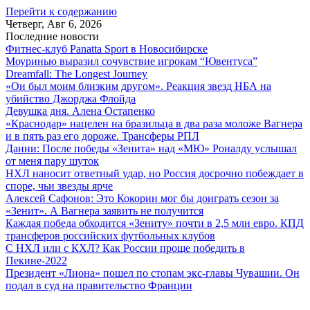
Перейти к содержанию
Четверг, Авг 6, 2026
Последние новости
Фитнес-клуб Panatta Sport в Новосибирске
Моуринью выразил сочувствие игрокам “Ювентуса”
Dreamfall: The Longest Journey
«Он был моим близким другом». Реакция звезд НБА на
убийство Джорджа Флойда
Девушка дня. Алена Остапенко
«Краснодар» нацелен на бразильца в два раза моложе Вагнера
и в пять раз его дороже. Трансферы РПЛ
Данни: После победы «Зенита» над «МЮ» Роналду услышал
от меня пару шуток
НХЛ наносит ответный удар, но Россия досрочно побеждает в
споре, чьи звезды ярче
Алексей Сафонов: Это Кокорин мог бы доиграть сезон за
«Зенит». А Вагнера заявить не получится
Каждая победа обходится «Зениту» почти в 2,5 млн евро. КПД
трансферов российских футбольных клубов
С НХЛ или с КХЛ? Как России проще победить в
Пекине-2022
Президент «Лиона» пошел по стопам экс-главы Чувашии. Он
подал в суд на правительство Франции