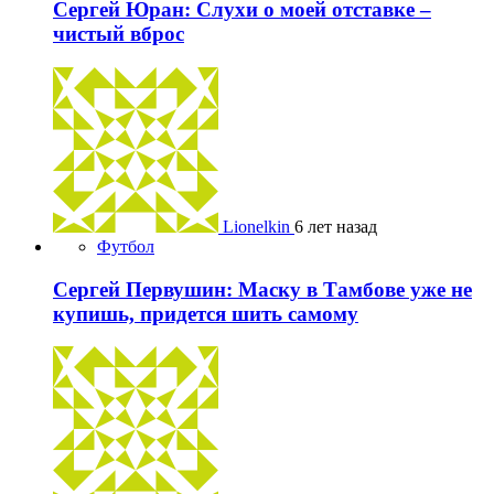
Сергей Юран: Слухи о моей отставке –
чистый вброс
Lionelkin
6 лет назад
Футбол
Сергей Первушин: Маску в Тамбове уже не
купишь, придется шить самому