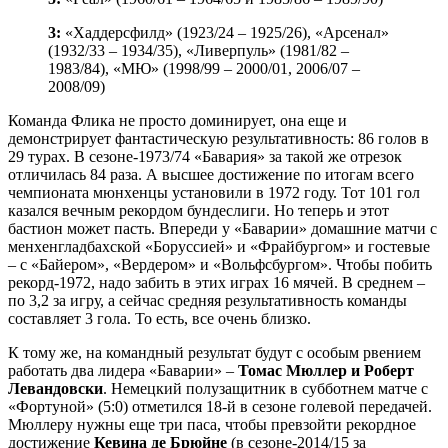
3:
«Хаддерсфилд» (1923/24 – 1925/26), «Арсенал»
(1932/33 – 1934/35), «Ливерпуль» (1981/82 –
1983/84), «МЮ» (1998/99 – 2000/01, 2006/07 –
2008/09)
Команда Флика не просто доминирует, она еще и
демонстрирует фантастическую результативность: 86 голов в
29 турах. В сезоне-1973/74 «Бавария» за такой же отрезок
отличилась 84 раза. А высшее достижение по итогам всего
чемпионата мюнхенцы установили в 1972 году. Тот 101 гол
казался вечным рекордом бундеслиги. Но теперь и этот
бастион может пасть. Впереди у «Баварии» домашние матчи с
менхенгладбахской «Боруссией» и «Фрайбургом» и гостевые
– с «Байером», «Вердером» и «Вольфсбургом». Чтобы побить
рекорд-1972, надо забить в этих играх 16 мячей. В среднем –
по 3,2 за игру, а сейчас средняя результативность команды
составляет 3 гола. То есть, все очень близко.
К тому же, на командный результат будут с особым рвением
работать два лидера «Баварии» –
Томас Мюллер и Роберт
Левандовски
. Немецкий полузащитник в субботнем матче с
«Фортуной» (5:0) отметился 18-й в сезоне голевой передачей.
Мюллеру нужны еще три паса, чтобы превзойти рекордное
достижение
Кевина де Брюйне
(в сезоне-2014/15 за