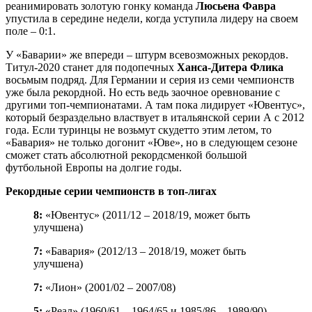
реанимировать золотую гонку команда
Люсьена Фавра
упустила в середине недели, когда уступила лидеру на своем
поле – 0:1.
У «Баварии» же впереди – штурм всевозможных рекордов.
Титул-2020 станет для подопечных
Ханса-Дитера Флика
восьмым подряд. Для Германии и серия из семи чемпионств
уже была рекордной. Но есть ведь заочное оревнование с
другими топ-чемпионатами. А там пока лидирует «Ювентус»,
который безраздельно властвует в итальянской серии А с 2012
года. Если туринцы не возьмут скудетто этим летом, то
«Бавария» не только догонит «Юве», но в следующем сезоне
сможет стать абсолютной рекордсменкой большой
футбольной Европы на долгие годы.
Рекордные серии чемпионств в топ-лигах
8:
«Ювентус» (2011/12 – 2018/19, может быть
улучшена)
7:
«Бавария» (2012/13 – 2018/19, может быть
улучшена)
7:
«Лион» (2001/02 – 2007/08)
5:
«Реал» (1960/61 – 1964/65 и 1985/86 – 1989/90)