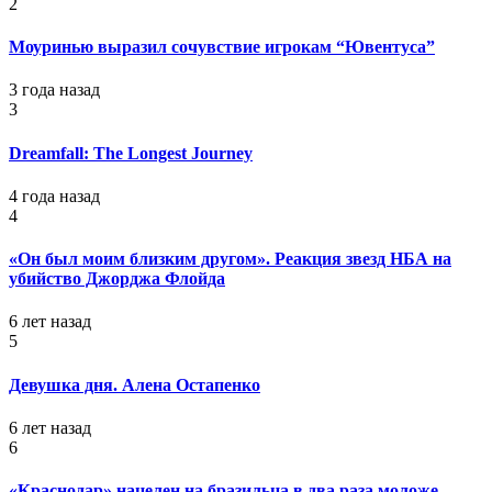
2
Моуринью выразил сочувствие игрокам “Ювентуса”
3 года назад
3
Dreamfall: The Longest Journey
4 года назад
4
«Он был моим близким другом». Реакция звезд НБА на
убийство Джорджа Флойда
6 лет назад
5
Девушка дня. Алена Остапенко
6 лет назад
6
«Краснодар» нацелен на бразильца в два раза моложе