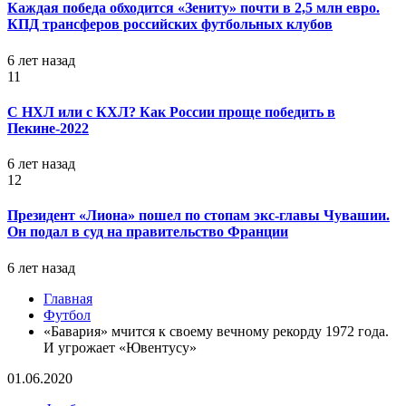
Каждая победа обходится «Зениту» почти в 2,5 млн евро.
КПД трансферов российских футбольных клубов
6 лет назад
11
С НХЛ или с КХЛ? Как России проще победить в
Пекине-2022
6 лет назад
12
Президент «Лиона» пошел по стопам экс-главы Чувашии.
Он подал в суд на правительство Франции
6 лет назад
Главная
Футбол
«Бавария» мчится к своему вечному рекорду 1972 года.
И угрожает «Ювентусу»
01.06.2020