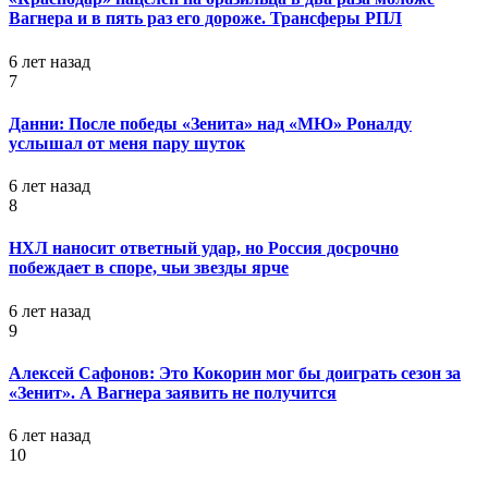
Вагнера и в пять раз его дороже. Трансферы РПЛ
6 лет назад
7
Данни: После победы «Зенита» над «МЮ» Роналду
услышал от меня пару шуток
6 лет назад
8
НХЛ наносит ответный удар, но Россия досрочно
побеждает в споре, чьи звезды ярче
6 лет назад
9
Алексей Сафонов: Это Кокорин мог бы доиграть сезон за
«Зенит». А Вагнера заявить не получится
6 лет назад
10