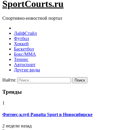
SportCourts.ru
Спортивно-новостной портал
ЛайфСтайл
Футбол
Хоккей
Баскетбол
Бокс/MMA
Теннис
Автоспорт
Другие виды
Найти:
Тренды
1
Фитнес-клуб Panatta Sport в Новосибирске
2 недели назад