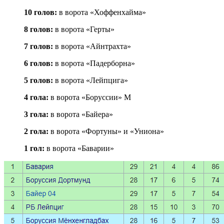
10 голов:
в ворота «Хоффенхайма»
8 голов:
в ворота «Герты»
7 голов:
в ворота «Айнтрахта»
6 голов:
в ворота «Падерборна»
5 голов:
в ворота «Лейпцига»
4 гола:
в ворота «Боруссии» М
3 гола:
в ворота «Байера»
2 гола:
в ворота «Фортуны» и «Униона»
1 гол:
в ворота «Баварии»