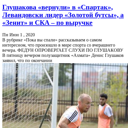
Глушакова «вернули» в «Спартак»,
Левандовски лидер «Золотой бутсы», а
«Зенит» и СКА – по выручке
Пн Июн 1 , 2020
В рубрике «Пока вы спали» рассказываем о самом
интересном, что произошло в мире спорта со вчерашнего
вечера. ФЕДУН ОПРОВЕРГАЕТ СЛУХИ ПО ГЛУШАКОВУ
В пятницу вечером полузащитник «Ахмата» Денис Глушаков
заявил, что по окончании