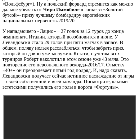
«Вольфсбург»). Ну а польский форвард стремится как можно
дальше убежать от
Чиро Иммобиле
в гонке за «Золотой
бутсой»- призу лучшему бомбардиру европейских
национальных первенств-2019/20.
У нападающего «Лацио» – 27 голов за 12 туров до конца
чемпионата Италии, который возобновится в июне. У
Левандовски стало 29 голов при пяти матчах в запасе. В
общем, поляку нельзя расслабляться, чтобы забрать приз,
который он давно уже заслужил. Кстати, с учетом всех
турниров Роберт наколотил в этом сезоне уже 43 мяча. Это
повторение его персонального рекорда-2016/17. Отметку
«40+» он преодолевает пятый год подряд. И, надо сказать,
Левандовски получает сейчас истинное наслаждение от игры
– своей собственной и всей команды. Посмотрите, какими
эстетскими получились его голы в ворота «Фортуны».