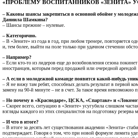
«ПРОБЛЕМУ ВОСПИТАННИКОВ «ЗЕНИТА» У
– Каковы шансы закрепиться в основной обойме у молоде
Даниила Шамкина?
– Шансы прежние – нулевые.
– Категорично.
– В «Зените» из года в год, при любом тренере, повторяется о
и, тем более, выйти на поле только при удачном стечении обсто
– Например?
– Если кто-то из лидеров еще до возобновления сезона покинет
иностранцев, которым перед продажей или очередной арендой н
– А если в молодежной команде появится какой-нибудь уни
– Я не вижу там ребят, способных делать результат в первой ко
замену на 90-й минуте – не в счет. За такое время невозможно
– Но почему в «Краснодаре», ЦСКА, «Спартаке» и «Локомот
– Скорее всего, ситуацию в «Зените» усугубила слишком часта
взгляды каждого из этих специалистов на подготовку резерва м
– И что в итоге?
– В итоге за десять лет существования академии «Зенита» ста
подтверждает. Говоря о том, что при новой формуле лимита уд