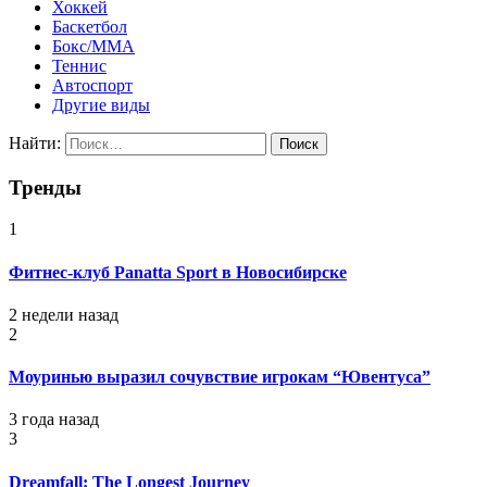
Хоккей
Баскетбол
Бокс/MMA
Теннис
Автоспорт
Другие виды
Найти:
Тренды
1
Фитнес-клуб Panatta Sport в Новосибирске
2 недели назад
2
Моуринью выразил сочувствие игрокам “Ювентуса”
3 года назад
3
Dreamfall: The Longest Journey