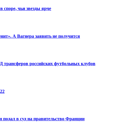
в споре, чьи звезды ярче
енит». А Вагнера заявить не получится
КПД трансферов российских футбольных клубов
22
 подал в суд на правительство Франции