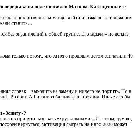
го перерыва на поле появился Малком. Как оцениваете
х нападающих позволил команде выйти из тяжелого положения
олжали ставить…
тся без ограничений в общей группе. Его задача – не делать
кома только потому, что за него прошлым летом заплатили 40
лнял словак – выходить на замену и ничего не портить. Но в
ива. В серии А Ригони себя никак не проявил. Иначе его бы
н «Зениту»?
болистов принято называть «хрустальными». И в этом, думаю,
особен вернуться, мотивация сыграть на Евро-2020 может