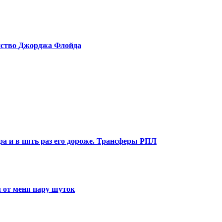
ийство Джорджа Флойда
ра и в пять раз его дороже. Трансферы РПЛ
 от меня пару шуток