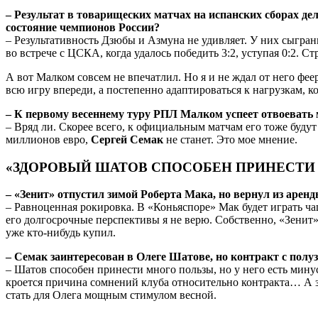
– Результат в товарищеских матчах на испанских сборах де
состояние чемпионов России?
– Результативность Дзюбы и Азмуна не удивляет. У них сыгран
во встрече с ЦСКА, когда удалось победить 3:2, уступая 0:2. 
А вот Малком совсем не впечатлил. Но я и не ждал от него феер
всю игру впереди, а постепенно адаптироваться к нагрузкам, 
– К первому весеннему туру РПЛ Малком успеет отвоевать 
– Вряд ли. Скорее всего, к официальным матчам его тоже буду
миллионов евро,
Сергей Семак
не станет. Это мое мнение.
«ЗДОРОВЫЙ ШАТОВ СПОСОБЕН ПРИНЕСТИ
– «Зенит» отпустил зимой Роберта Мака, но вернул из аре
– Равноценная рокировка. В «Коньяспоре» Мак будет играть чащ
его долгосрочные перспективы я не верю. Собственно, «Зенит»
уже кто-нибудь купил.
– Семак заинтересован в Олеге Шатове, но контракт с полу
– Шатов способен принести много пользы, но у него есть мину
кроется причина сомнений клуба относительно контракта… А з
стать для Олега мощным стимулом весной.