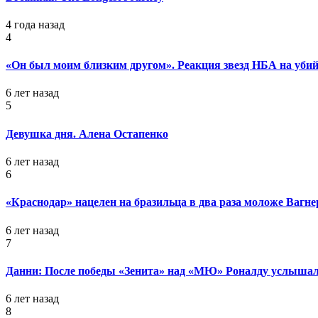
4 года назад
4
«Он был моим близким другом». Реакция звезд НБА на уб
6 лет назад
5
Девушка дня. Алена Остапенко
6 лет назад
6
«Краснодар» нацелен на бразильца в два раза моложе Вагне
6 лет назад
7
Данни: После победы «Зенита» над «МЮ» Роналду услышал
6 лет назад
8