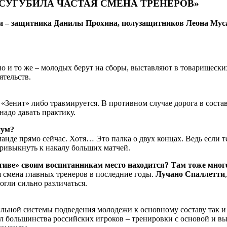
СУГУБИЛА ЧАСТАЯ СМЕНА ТРЕНЕРОВ»
жи – защитника Данилы Прохина, полузащитников Леона Мус
дно и то же – молодых берут на сборы, выставляют в товарищески
ятельств.
 «Зенит» либо травмируется. В противном случае дорога в состав
адо давать практику.
кум?
манде прямо сейчас. Хотя… Это палка о двух концах. Ведь если т
 привыкнуть к накалу больших матчей.
иве» своим воспитанникам место находится? Там тоже много
я смена главных тренеров в последние годы.
Лучано Спаллетти
огли сильно различаться.
бильной системы подведения молодежи к основному составу так 
ел большинства российских игроков – тренировки с основой и вы