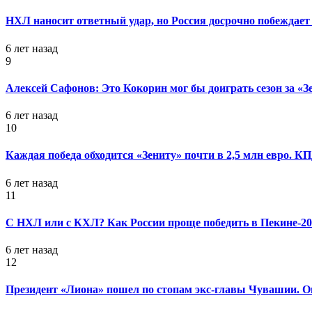
НХЛ наносит ответный удар, но Россия досрочно побеждает 
6 лет назад
9
Алексей Сафонов: Это Кокорин мог бы доиграть сезон за «З
6 лет назад
10
Каждая победа обходится «Зениту» почти в 2,5 млн евро. 
6 лет назад
11
С НХЛ или с КХЛ? Как России проще победить в Пекине-20
6 лет назад
12
Президент «Лиона» пошел по стопам экс-главы Чувашии. Он