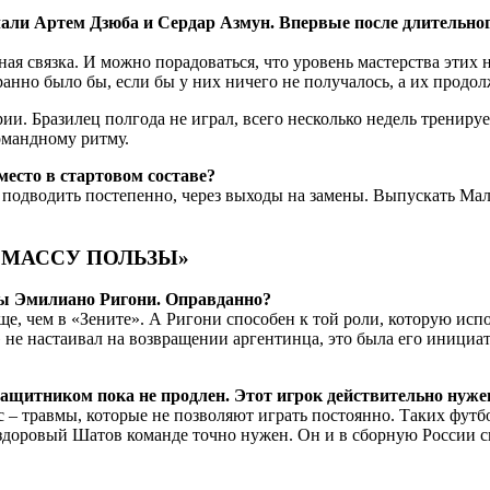
лали
Артем Дзюба и Сердар Азмун. Впервые после длительно
ная связка. И можно порадоваться, что уровень мастерства эти
Странно было бы, если бы у них ничего не получалось, а их прод
ии. Бразилец полгода не играл, всего несколько недель тренируе
командному ритму.
место в стартовом составе?
т подводить постепенно, через выходы на замены. Выпускать Мал
 МАССУ ПОЛЬЗЫ»
нды Эмилиано Ригони. Оправданно?
е, чем в «Зените». А Ригони способен к той роли, которую испо
 не настаивал на возвращении аргентинца, это была его инициат
защитником пока не продлен. Этот игрок действительно нуже
с – травмы, которые не позволяют играть постоянно. Таких фут
доровый Шатов команде точно нужен. Он и в сборную России сп