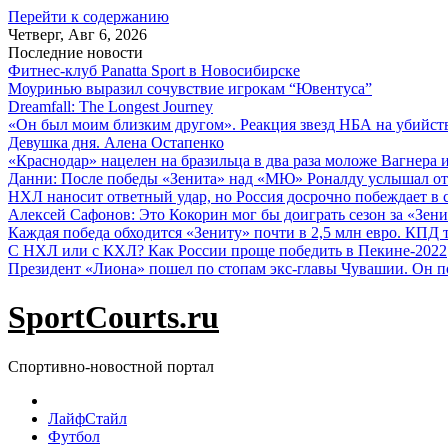
Перейти к содержанию
Четверг, Авг 6, 2026
Последние новости
Фитнес-клуб Panatta Sport в Новосибирске
Моуринью выразил сочувствие игрокам “Ювентуса”
Dreamfall: The Longest Journey
«Он был моим близким другом». Реакция звезд НБА на убийс
Девушка дня. Алена Остапенко
«Краснодар» нацелен на бразильца в два раза моложе Вагнера 
Данни: После победы «Зенита» над «МЮ» Роналду услышал от
НХЛ наносит ответный удар, но Россия досрочно побеждает в с
Алексей Сафонов: Это Кокорин мог бы доиграть сезон за «Зени
Каждая победа обходится «Зениту» почти в 2,5 млн евро. КПД
С НХЛ или с КХЛ? Как России проще победить в Пекине-2022
Президент «Лиона» пошел по стопам экс-главы Чувашии. Он п
SportCourts.ru
Спортивно-новостной портал
ЛайфСтайл
Футбол