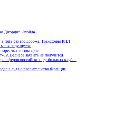
тво Джорджа Флойда
и в пять раз его дороже. Трансферы РПЛ
 меня пару шуток
поре, чьи звезды ярче
т». А Вагнера заявить не получится
 трансферов российских футбольных клубов
одал в суд на правительство Франции