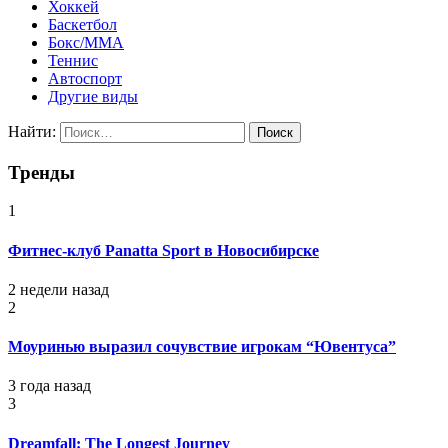
Хоккей
Баскетбол
Бокс/MMA
Теннис
Автоспорт
Другие виды
Найти:
Тренды
1
Фитнес-клуб Panatta Sport в Новосибирске
2 недели назад
2
Моуринью выразил сочувствие игрокам “Ювентуса”
3 года назад
3
Dreamfall: The Longest Journey