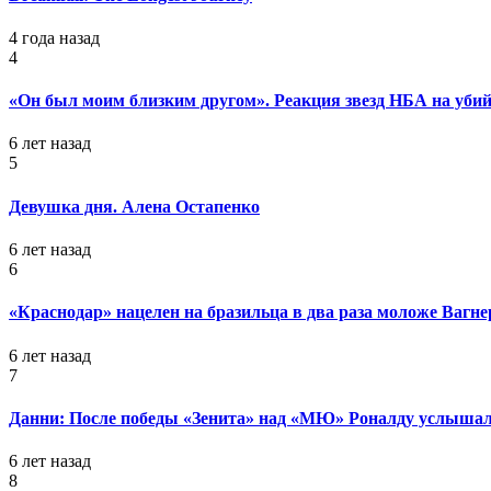
4 года назад
4
«Он был моим близким другом». Реакция звезд НБА на уб
6 лет назад
5
Девушка дня. Алена Остапенко
6 лет назад
6
«Краснодар» нацелен на бразильца в два раза моложе Вагне
6 лет назад
7
Данни: После победы «Зенита» над «МЮ» Роналду услышал
6 лет назад
8