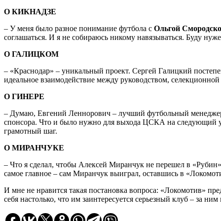
О КИКНАДЗЕ
– У меня было разное понимание футбола с
Ольгой Смородск
соглашаться. И я не собираюсь никому навязываться. Буду нуж
О ГАЛИЦКОМ
– «Краснодар» – уникальный проект. Сергей Галицкий постепен
идеальное взаимодействие между руководством, селекционной
О ГИНЕРЕ
– Думаю, Евгений Леннорович – лучший футбольный менеджер в
спонсора. Что и было нужно для выхода ЦСКА на следующий уро
грамотный шаг.
О МИРАНЧУКЕ
– Что я сделал, чтобы Алексей Миранчук не перешел в «Рубин» 
самое главное – сам Миранчук выиграл, оставшись в «Локомотив
И мне не нравится такая постановка вопроса: «Локомотив» пред
себя настолько, что им заинтересуется серьезный клуб – за ни