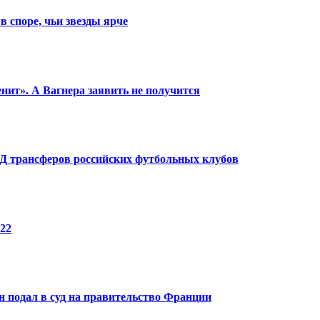
в споре, чьи звезды ярче
енит». А Вагнера заявить не получится
КПД трансферов российских футбольных клубов
22
 подал в суд на правительство Франции