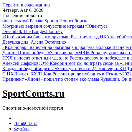
Перейти к содержанию
Четверг, Авг 6, 2026
Последние новости
Фитнес-клуб Panatta Sport в Новосибирске
Моуринью выразил сочувствие игрокам “Ювентуса”
Dreamfall: The Longest Journey
«Он был моим близким другом». Реакция звезд НБА на убийс
Девушка дня. Алена Остапенко
«Краснодар» нацелен на бразильца в два раза моложе Вагнера 
Данни: После победы «Зенита» над «МЮ» Роналду услышал от
НХЛ наносит ответный удар, но Россия досрочно побеждает в с
Алексей Сафонов: Это Кокорин мог бы доиграть сезон за «Зени
Каждая победа обходится «Зениту» почти в 2,5 млн евро. КПД
С НХЛ или с КХЛ? Как России проще победить в Пекине-2022
Президент «Лиона» пошел по стопам экс-главы Чувашии. Он п
SportCourts.ru
Спортивно-новостной портал
ЛайфСтайл
Футбол