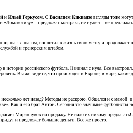
ой
и
Ильей Геркусом
. С
Василием
Кикнадзе
взгляды тоже могут
ен «Локомотиву» – предложат контракт, не нужен – не предложат
но, шаг за шагом, воплотил в жизнь свою мечту и продолжает п
 службой и тренерским штабом.
 истории российского футбола. Начинал с нуля. Все выстроил. 
вень. Вы же видите, что происходит в Европе, в мире, какие д
несколько лет назад? Методы не раскрою. Общался и с мамой, и 
е». Как и его брат Антон. Сегодня это значимые футболисты не 
лагает Миранчуков на продажу. Не надо их никому предлагать! Э
м придут и предложат большие деньги. Все же просто.