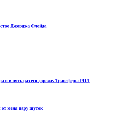
ийство Джорджа Флойда
ра и в пять раз его дороже. Трансферы РПЛ
 от меня пару шуток