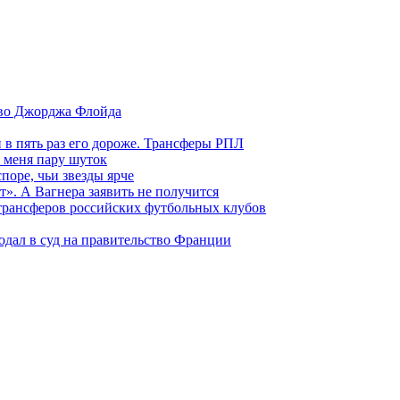
тво Джорджа Флойда
и в пять раз его дороже. Трансферы РПЛ
 меня пару шуток
поре, чьи звезды ярче
т». А Вагнера заявить не получится
 трансферов российских футбольных клубов
одал в суд на правительство Франции