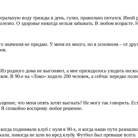
еральную воду трижды в день, гулял, правильно питался. Иной р
лезно. О здоровье никогда нельзя забывать. В любом возрасте. Н
го значения не придаю. У меня их много, но в основном – от др
ов.
 Из родного дома не выгоняют, а мне приходилось уходить неско
ов. В 90-е на «Локо» ходило 200 человек, а сейчас нередко полн
ущение, что меня опять хотят выгнать? Не могу так говорить. Е
ии. Я спокойно восприму любое решение.
огда поднимали клуб с нуля в 90-х, и когда наши пути разошлис
али, никогда не шли во вред клубу. Футбол был превыше всего.