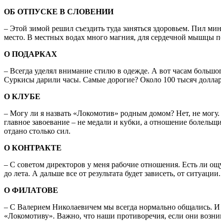
ОБ ОТПУСКЕ В СЛОВЕНИИ
– Этой зимой решил съездить туда заняться здоровьем. Пил мин
место. В местных водах много магния, для сердечной мышцы по
О ПОДАРКАХ
– Всегда уделял внимание стилю в одежде. А вот часам большо
Суркисы дарили часы. Самые дорогие? Около 100 тысяч доллар
О КЛУБЕ
– Могу ли я назвать «Локомотив» родным домом? Нет, не могу.
главное завоевание – не медали и кубки, а отношение болельщик
отдано столько сил.
О КОНТРАКТЕ
– С советом директоров у меня рабочие отношения. Есть ли ощ
до лета. А дальше все от результата будет зависеть, от ситуац
О ФИЛАТОВЕ
– С Валерием Николаевичем мы всегда нормально общались. И к
«Локомотиву». Важно, что наши противоречия, если они возник