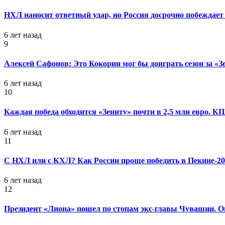
НХЛ наносит ответный удар, но Россия досрочно побеждает 
6 лет назад
9
Алексей Сафонов: Это Кокорин мог бы доиграть сезон за «З
6 лет назад
10
Каждая победа обходится «Зениту» почти в 2,5 млн евро. 
6 лет назад
11
С НХЛ или с КХЛ? Как России проще победить в Пекине-20
6 лет назад
12
Президент «Лиона» пошел по стопам экс-главы Чувашии. Он