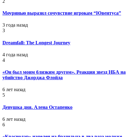
2
Моуринью выразил сочувствие игрокам “Ювентуса”
3 года назад
3
Dreamfall: The Longest Journey
4 года назад
4
«Он был моим близким другом». Реакция звезд НБА на
убийство Джорджа Флойда
6 лет назад
5
Девушка дня. Алена Остапенко
6 лет назад
6
«Краснодар» нацелен на бразильца в два раза моложе