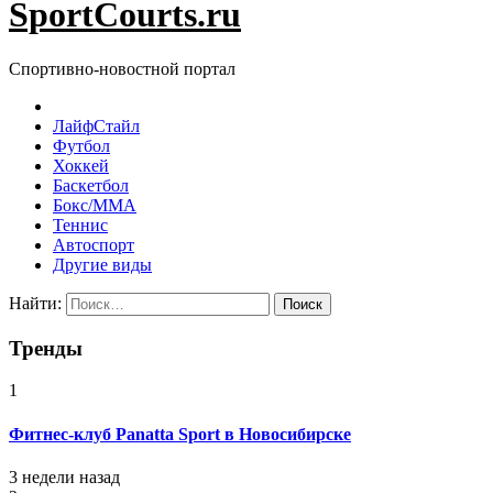
SportCourts.ru
Спортивно-новостной портал
ЛайфСтайл
Футбол
Хоккей
Баскетбол
Бокс/MMA
Теннис
Автоспорт
Другие виды
Найти:
Тренды
1
Фитнес-клуб Panatta Sport в Новосибирске
3 недели назад