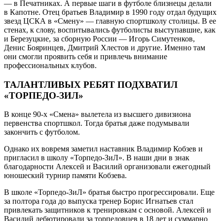
— в Печатниках. А первые шаги в футболе близнецы
делали
в Капотне. Отец братьев Владимир в 1990 году отдал будущих
звезд ЦСКА в «Смену» — главную спортшколу столицы. В ее
стенах, к слову, воспитывались футболисты выступавшие, как
и Березуцкие, за сборную России — Игорь Симутенков,
Денис Бояринцев, Дмитрий Хлестов и другие. Именно там
они смогли проявить себя и привлечь внимание
профессиональных клубов.
ТАЛАНТЛИВЫХ РЕБЯТ ПОДХВАТИЛ
«ТОРПЕДО-ЗИЛ»
В конце 90-х «Смена» вылетела из высшего дивизиона
первенства спортшкол. Тогда братья даже подумывали
закончить с футболом.
Однако их вовремя заметил наставник Владимир Кобзев и
пригласил в школу «Торпедо-ЗиЛ». В наши дни в знак
благодарности Алексей и Василий организовали ежегодный
юношеский турнир памяти Кобзева.
В школе «Торпедо-ЗиЛ» братья быстро прогрессировали. Еще
за полтора года до выпуска тренер Борис Игнатьев стал
привлекать защитников к тренировкам с основой. Алексей и
Василий дебютировали за торпедовцев в 18 лет и суммарно