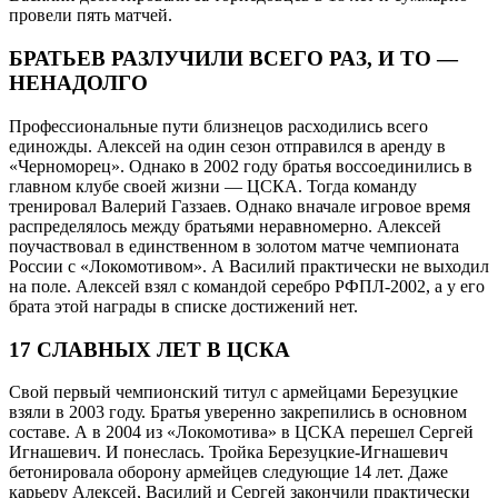
провели пять матчей.
БРАТЬЕВ РАЗЛУЧИЛИ ВСЕГО РАЗ, И ТО —
НЕНАДОЛГО
Профессиональные пути близнецов расходились всего
единожды. Алексей на один сезон отправился в аренду в
«Черноморец». Однако в 2002 году братья воссоединились в
главном клубе своей жизни — ЦСКА. Тогда команду
тренировал Валерий Газзаев. Однако вначале игровое время
распределялось между братьями неравномерно. Алексей
поучаствовал в единственном в золотом матче чемпионата
России с «Локомотивом». А Василий практически не выходил
на поле. Алексей взял с командой серебро РФПЛ-2002, а у его
брата этой награды в списке достижений нет.
17 СЛАВНЫХ ЛЕТ В ЦСКА
Свой первый чемпионский титул с армейцами Березуцкие
взяли в 2003 году. Братья уверенно закрепились в основном
составе. А в 2004 из «Локомотива» в ЦСКА перешел Сергей
Игнашевич. И понеслась. Тройка Березуцкие-Игнашевич
бетонировала оборону армейцев следующие 14 лет. Даже
карьеру Алексей, Василий и Сергей закончили практически