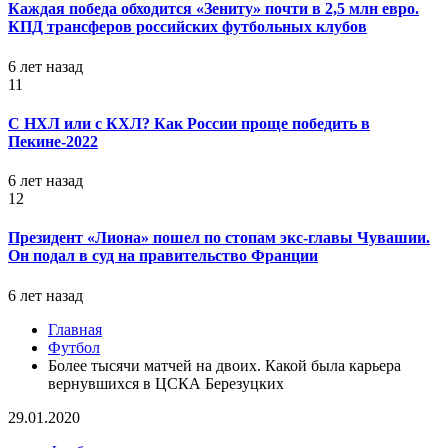
Каждая победа обходится «Зениту» почти в 2,5 млн евро.
КПД трансферов российских футбольных клубов
6 лет назад
11
С НХЛ или с КХЛ? Как России проще победить в
Пекине-2022
6 лет назад
12
Президент «Лиона» пошел по стопам экс-главы Чувашии.
Он подал в суд на правительство Франции
6 лет назад
Главная
Футбол
Более тысячи матчей на двоих. Какой была карьера
вернувшихся в ЦСКА Березуцких
29.01.2020