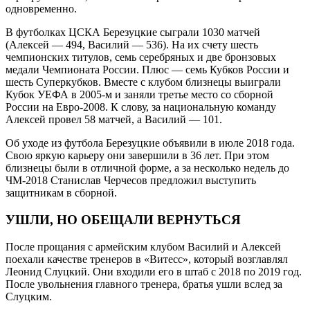
одновременно.
В футболках ЦСКА Березуцкие сыграли 1030 матчей
(Алексей — 494, Василий — 536). На их счету шесть
чемпионских титулов, семь серебряных и две бронзовых
медали Чемпионата России. Плюс — семь Кубков России и
шесть Суперкубков. Вместе с клубом близнецы выиграли
Кубок УЕФА в 2005-м и заняли третье место со сборной
России на Евро-2008. К слову, за национальную команду
Алексей провел 58 матчей, а Василий — 101.
Об уходе из футбола Березуцкие объявили в июле 2018 года.
Свою яркую карьеру они завершили в 36 лет. При этом
близнецы были в отличной форме, а за несколько недель до
ЧМ-2018 Станислав Черчесов предложил выступить
защитникам в сборной.
УШЛИ, НО ОБЕЩАЛИ ВЕРНУТЬСЯ
После прощания с армейским клубом Василий и Алексей
поехали качестве тренеров в «Витесс», который возглавлял
Леонид Слуцкий. Они входили его в штаб с 2018 по 2019 год.
После увольнения главного тренера, братья ушли вслед за
Слуцким.