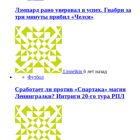
Лэмпард рано уверовал в успех. Гнабри за
три минуты прибил «Челси»
Lionelkin
6 лет назад
Футбол
Сработает ли против «Спартака» магия
Ленинградки? Интриги 20-го тура РПЛ