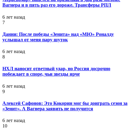
Вагнера и в пять раз его дороже. Трансферы РПЛ
6 лет назад
7
Данни: После победы «Зенита» над «МЮ» Роналду
услышал от меня пару шуток
6 лет назад
8
НХЛ наносит ответный удар, но Россия досрочно
побеждает в споре, чьи звезды ярче
6 лет назад
9
Алексей Сафонов: Это Кокорин мог бы доиграть сезон за
«Зенит». А Вагнера заявить не получится
6 лет назад
10