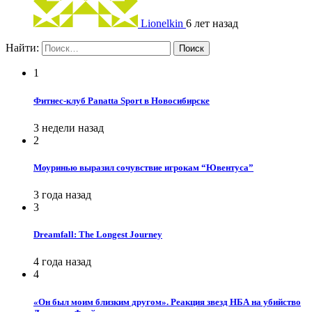
Lionelkin
6 лет назад
Найти:
1
Фитнес-клуб Panatta Sport в Новосибирске
3 недели назад
2
Моуринью выразил сочувствие игрокам “Ювентуса”
3 года назад
3
Dreamfall: The Longest Journey
4 года назад
4
«Он был моим близким другом». Реакция звезд НБА на убийство