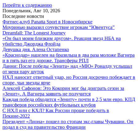
Перейти к содержанию
Понедельник, Авг 10, 2026
Последние новости
Фитнес-клуб Panatta Sport в Новосибирске
Моуринью выразил сочувствие игрокам “Ювентуса”
Dreamfall: The Longest Journey
«Он был моим близким другом». Реакция звезд НБА на
убийство Джорджа Флойда
Девушка дня. Алена Остапенко
«Краснодар» нацелен на бразильца в два раза моложе Вагнера
и в пять раз его дороже. Трансферы РПЛ
Данни: После победы «Зенита» над «МЮ» Роналду услышал
от меня пару шуток
НХЛ наносит ответный удар, но Россия досрочно побеждает в
споре, чьи звезды ярче
Алексей Сафонов: Это Кокорин мог бы доиграть сезон за
«Зенит». А Вагнера заявить не получится
Каждая победа обходится «Зениту» почти в 2,5 млн евро. КПД
трансферов российских футбольных клубов
С НХЛ или с КХЛ? Как России проще победить в
Пекине-2022
Президент «Лиона» пошел по стопам экс-главы Чувашии. Он
подал в суд на правительство Франции