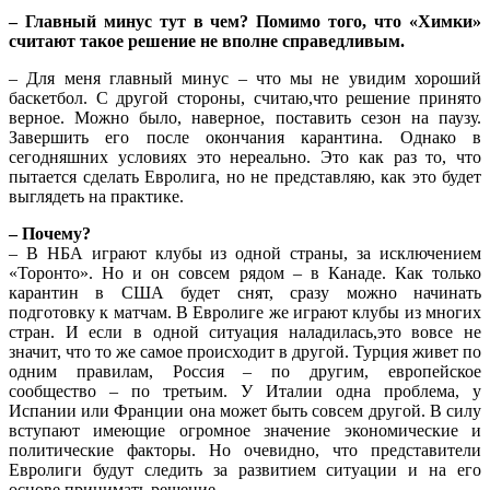
– Главный минус тут в чем? Помимо того, что «Химки»
считают такое решение не вполне справедливым.
– Для меня главный минус – что мы не увидим хороший
баскетбол. С другой стороны, считаю,что решение принято
верное. Можно было, наверное, поставить сезон на паузу.
Завершить его после окончания карантина. Однако в
сегодняшних условиях это нереально. Это как раз то, что
пытается сделать Евролига, но не представляю, как это будет
выглядеть на практике.
– Почему?
– В НБА играют клубы из одной страны, за исключением
«Торонто». Но и он совсем рядом – в Канаде. Как только
карантин в США будет снят, сразу можно начинать
подготовку к матчам. В Евролиге же играют клубы из многих
стран. И если в одной ситуация наладилась,это вовсе не
значит, что то же самое происходит в другой. Турция живет по
одним правилам, Россия – по другим, европейское
сообщество – по третьим. У Италии одна проблема, у
Испании или Франции она может быть совсем другой. В силу
вступают имеющие огромное значение экономические и
политические факторы. Но очевидно, что представители
Евролиги будут следить за развитием ситуации и на его
основе принимать решение.