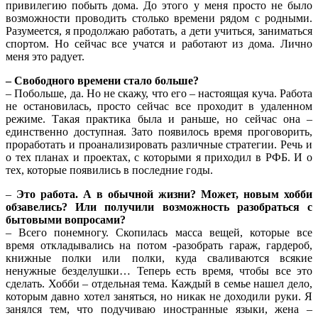
привилегию побыть дома. До этого у меня просто не было
возможности проводить столько времени рядом с родными.
Разумеется, я продолжаю работать, а дети учиться, заниматься
спортом. Но сейчас все учатся и работают из дома. Лично
меня это радует.
– Свободного времени стало больше?
– Побольше, да. Но не скажу, что его – настоящая куча. Работа
не остановилась, просто сейчас все проходит в удаленном
режиме. Такая практика была и раньше, но сейчас она –
единственно доступная. Зато появилось время проговорить,
проработать и проанализировать различные стратегии. Речь и
о тех планах и проектах, с которыми я приходил в РФБ. И о
тех, которые появились в последние годы.
–
Это работа. А в обычной жизни? Может, новым хобби
обзавелись? Или получили возможность разобраться с
бытовыми вопросами?
– Всего понемногу. Скопилась масса вещей, которые все
время откладывались на потом -разобрать гараж, гардероб,
книжные полки или полки, куда сваливаются всякие
ненужные безделушки… Теперь есть время, чтобы все это
сделать. Хобби – отдельная тема. Каждый в семье нашел дело,
которым давно хотел заняться, но никак не доходили руки. Я
занялся тем, что подучиваю иностранные языки, жена –