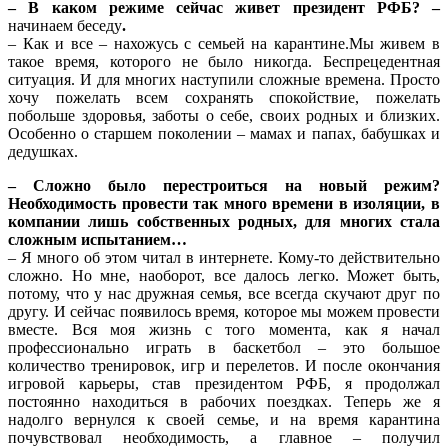
– В каком режиме сейчас живет президент РФБ? –
начинаем беседу
.
– Как и все – нахожусь с семьей на карантине.Мы живем в
такое время, которого не было никогда. Беспрецедентная
ситуация. И для многих наступили сложные времена. Просто
хочу пожелать всем сохранять спокойствие, пожелать
побольше здоровья, заботы о себе, своих родных и близких.
Особенно о старшем поколении – мамах и папах, бабушках и
дедушках.
– Сложно было перестроиться на новый режим?
Необходимость провести так много времени в изоляции, в
компании лишь собственных родных, для многих стала
сложным испытанием…
– Я много об этом читал в интернете. Кому-то действительно
сложно. Но мне, наоборот, все далось легко. Может быть,
потому, что у нас дружная семья, все всегда скучают друг по
другу. И сейчас появилось время, которое мы можем провести
вместе. Вся моя жизнь с того момента, как я начал
профессионально играть в баскетбол – это большое
количество тренировок, игр и перелетов. И после окончания
игровой карьеры, став президентом РФБ, я продолжал
постоянно находиться в рабочих поездках. Теперь же я
надолго вернулся к своей семье, и на время карантина
почувствовал необходимость, а главное – получил