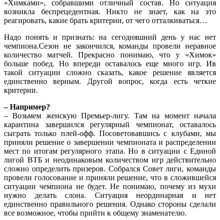
«Химками», собравшими отличный состав. Но ситуация
возникла беспрецедентная. Никто не знает, как на это
реагировать, какие брать критерии, от чего отталкиваться…
Надо понять и признать: на сегодняшний день у нас нет
чемпиона.Сезон не закончился, команды провели неравное
количество матчей. Прекрасно понимаю, что у «Химок»
больше побед. Но впереди оставалось еще много игр. Ив
такой ситуации сложно сказать, какое решение является
единственно верным. Другой вопрос, когда есть четкие
критерии.
– Например?
– Возьмем женскую Премьер-лигу. Там на момент начала
карантина завершился регулярный чемпионат, оставалось
сыграть только плей-офф. Посоветовавшись с клубами, мы
приняли решение о завершении чемпионата и распределении
мест по итогам регулярного этапа. Но в ситуации с Единой
лигой ВТБ и неодинаковым количеством игр действительно
сложно определить призеров. Собрался Совет лиги, команды
провели голосование и приняли решение, что в сложившейся
ситуации чемпиона не будет. Не понимаю, почему из мухи
нужно делать слона. Ситуация неординарная и нет
единственно правильного решения. Однако стороны сделали
все возможное, чтобы прийти к общему знаменателю.