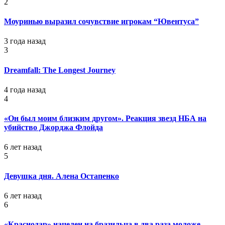
2
Моуринью выразил сочувствие игрокам “Ювентуса”
3 года назад
3
Dreamfall: The Longest Journey
4 года назад
4
«Он был моим близким другом». Реакция звезд НБА на
убийство Джорджа Флойда
6 лет назад
5
Девушка дня. Алена Остапенко
6 лет назад
6
«Краснодар» нацелен на бразильца в два раза моложе