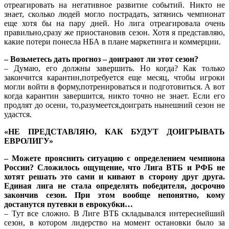
отреагировать на негативное развитие событий. Никто не
знает, сколько людей могло пострадать, затянись чемпионат
еще хотя бы на пару дней. Но лига отреагировала очень
правильно,сразу же приостановив сезон. Хотя я представляю,
какие потери понесла НБА в плане маркетинга и коммерции.
– Возьметесь дать прогноз – доиграют ли этот сезон?
– Думаю, его должны завершить. Но когда? Как только
закончится карантин,потребуется еще месяц, чтобы игроки
могли войти в форму,потренироваться и подготовиться. А вот
когда карантин завершится, никто точно не знает. Если его
продлят до осени, то,разумеется,доиграть нынешний сезон не
удастся.
«НЕ ПРЕДСТАВЛЯЮ, КАК БУДУТ ДОИГРЫВАТЬ
ЕВРОЛИГУ»
– Можете прояснить ситуацию с определением чемпиона
России? Сложилось ощущение, что Лига ВТБ и РФБ не
хотят решать это сами и кивают в сторону друг друга.
Единая лига не стала определять победителя, досрочно
закончив сезон. При этом вообще непонятно, кому
достанутся путевки в еврокубки…
– Тут все сложно. В Лиге ВТБ складывался интереснейший
сезон, в котором лидерство на момент остановки было за