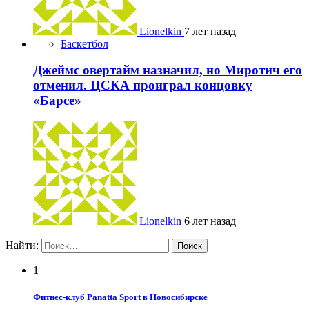
Lionelkin
7 лет назад
Баскетбол
Джеймс овертайм назначил, но Миротич его
отменил. ЦСКА проиграл концовку
«Барсе»
Lionelkin
6 лет назад
Найти:
1
Фитнес-клуб Panatta Sport в Новосибирске