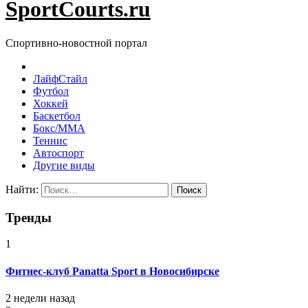
SportCourts.ru
Спортивно-новостной портал
ЛайфСтайл
Футбол
Хоккей
Баскетбол
Бокс/MMA
Теннис
Автоспорт
Другие виды
Найти:
Тренды
1
Фитнес-клуб Panatta Sport в Новосибирске
2 недели назад