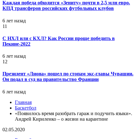
Каждая победа обходится «Зениту» почти в 2,5 млн евро.
КПД трансферов российских футбольных клубов
6 лет назад
11
С НХЛ или с КХЛ? Как России проще победить в
Пекине-2022
6 лет назад
12
Президент «Лиона» пошел по стопам экс-главы Чувашии.
Он подал в суд на правительство Франции
6 лет назад
Главная
Баскетбол
«Появилось время разобрать гараж и подучить языки».
Андрей Кириленко – о жизни на карантине
02.05.2020