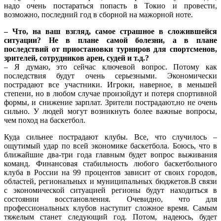
надо очень постараться попасть в Токио и провести,
возможно, последний год в сборной на мажорной ноте.
– Что, на ваш взгляд, самое страшное в сложившейся
ситуации? Не в плане самой болезни, а в плане
последствий от приостановки турниров для спортсменов,
зрителей, сотрудников арен, судей и т.д.?
– Я думаю, это сейчас ключевой вопрос. Потому как
последствия будут очень серьезными. Экономически
пострадают все участники. Игроки, наверное, в меньшей
степени, но в любом случае произойдут и потеря спортивной
формы, и снижение зарплат. Зрители пострадают,но не очень
сильно. У людей могут возникнуть более важные вопросы,
чем поход на баскетбол.
Куда сильнее пострадают клубы. Все, что случилось –
ощутимый удар по всей экономике баскетбола. Боюсь, что в
ближайшие два-три года главным будет вопрос выживания
команд. Финансовая стабильность любого баскетбольного
клуба в России на 99 процентов зависит от своих городов,
областей, региональных и муниципальных бюджетов.В связи
с экономической ситуацией регионы будут находиться в
состоянии восстановления. Очевидно, что для
профессиональных клубов наступит сложное время. Самым
тяжелым станет следующий год. Потом, надеюсь, будет