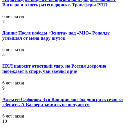
Вагнера и в пять раз его дороже. Трансферы РПЛ
6 лет назад
7
Данни: После победы «Зенита» над «МЮ» Роналду
услышал от меня пару шуток
6 лет назад
8
НХЛ наносит ответный удар, но Россия досрочно
побеждает в споре, чьи звезды ярче
6 лет назад
9
Алексей Сафонов: Это Кокорин мог бы доиграть сезон за
«Зенит». А Вагнера заявить не получится
6 лет назад
10