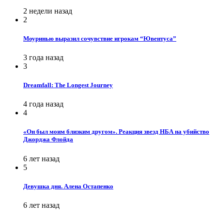
2 недели назад
2
Моуринью выразил сочувствие игрокам “Ювентуса”
3 года назад
3
Dreamfall: The Longest Journey
4 года назад
4
«Он был моим близким другом». Реакция звезд НБА на убийство
Джорджа Флойда
6 лет назад
5
Девушка дня. Алена Остапенко
6 лет назад