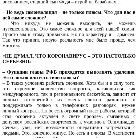
рисованием, старший сын Федя – игрой на барабанах…
– Но ведь самоизоляция – не только плюсы. Что для вас в
ней самое сложное?
– Что никуда не можешь выходить, не можешь
путешествовать. Это самое сложное для всей нашей семьи.
Просто мы к этому привыкли. Но по характеру я – домосед.
Так что принять новую реальность мне было проще, чем
многим.
«НЕ ДУМАЛ, ЧТО КОРОНАВИРУС – ЭТО НАСТОЛЬКО
СЕРЬЕЗНО»
– Функции главы РФБ приходится выполнять удаленно.
Это сложно или есть свои плюсы?
– В таких условиях работать сложнее. Хотя бы и в силу того,
что огромное количество вопросов, касающихся как
международного, так и регионального баскетбола, зависит от
личных отношений,а их очень сложно развивать и
поддерживать только в телефонных разговорах -нужен
личный контракт. Плюс есть огромный пласт работы, который
стал особенно актуален в свете проблем, связанных с
допуском российских спортсменов к участию в Олимпиадах.
Сейчас, увы, нет возможности оперативно встречаться с
людьми. Это, конечно, минус. Но есть и плюсы. В частности,