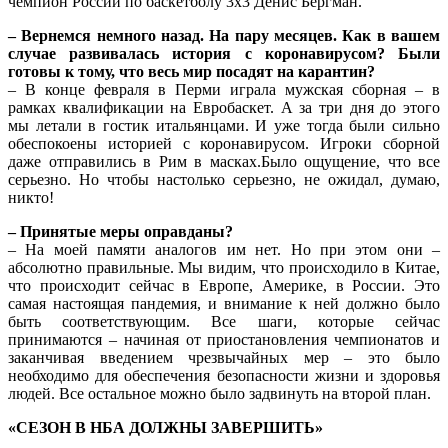
чемпион России по баскетболу 3х3 Денис Бергман.
– Вернемся немного назад. На пару месяцев. Как в вашем
случае развивалась история с коронавирусом? Были
готовы к тому, что весь мир посадят на карантин?
– В конце февраля в Перми играла мужская сборная – в
рамках квалификации на Евробаскет. А за три дня до этого
мы летали в гостик итальянцами. И уже тогда были сильно
обеспокоены историей с коронавирусом. Игроки сборной
даже отправились в Рим в масках.Было ощущение, что все
серьезно. Но чтобы настолько серьезно, не ожидал, думаю,
никто!
– Принятые меры оправданы?
– На моей памяти аналогов им нет. Но при этом они –
абсолютно правильные. Мы видим, что происходило в Китае,
что происходит сейчас в Европе, Америке, в России. Это
самая настоящая пандемия, и внимание к ней должно было
быть соответствующим. Все шаги, которые сейчас
принимаются – начиная от приостановления чемпионатов и
заканчивая введением чрезвычайных мер – это было
необходимо для обеспечения безопасности жизни и здоровья
людей. Все остальное можно было задвинуть на второй план.
«СЕЗОН В НБА ДОЛЖНЫ ЗАВЕРШИТЬ»