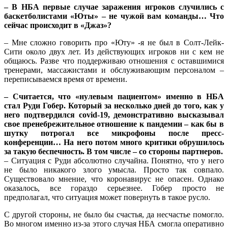
– В НБА первые случае заражения игроков случились с
баскетболистами «Юты» – не чужой вам команды… Что
сейчас происходит в «Джаз»?
– Мне сложно говорить про «Юту» -я не был в Солт-Лейк-
Сити около двух лет. Из действующих игроков ни с кем не
общаюсь. Разве что поддерживаю отношения с оставшимися
тренерами, массажистами и обслуживающим персоналом –
переписываемся время от времени.
– Считается, что «нулевым пациентом» именно в НБА
стал Руди Гобер. Который за несколько дней до того, как у
него подтвердился covid-19, демонстративно высказывал
свое пренебрежительное отношение к пандемии – как бы в
шутку потрогал все микрофоны после пресс-
конференции… На него потом много критики обрушилось
за такую беспечность. В том числе – со стороны партнеров.
– Ситуация с Руди абсолютно случайна. Понятно, что у него
не было никакого злого умысла. Просто так совпало.
Существовало мнение, что коронавирус не опасен. Однако
оказалось, все гораздо серьезнее. Гобер просто не
предполагал, что ситуация может повернуть в такое русло.
С другой стороны, не было бы счастья, да несчастье помогло.
Во многом именно из-за этого случая НБА смогла оперативно