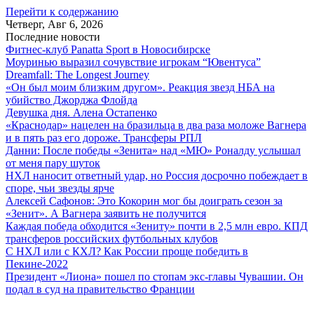
Перейти к содержанию
Четверг, Авг 6, 2026
Последние новости
Фитнес-клуб Panatta Sport в Новосибирске
Моуринью выразил сочувствие игрокам “Ювентуса”
Dreamfall: The Longest Journey
«Он был моим близким другом». Реакция звезд НБА на
убийство Джорджа Флойда
Девушка дня. Алена Остапенко
«Краснодар» нацелен на бразильца в два раза моложе Вагнера
и в пять раз его дороже. Трансферы РПЛ
Данни: После победы «Зенита» над «МЮ» Роналду услышал
от меня пару шуток
НХЛ наносит ответный удар, но Россия досрочно побеждает в
споре, чьи звезды ярче
Алексей Сафонов: Это Кокорин мог бы доиграть сезон за
«Зенит». А Вагнера заявить не получится
Каждая победа обходится «Зениту» почти в 2,5 млн евро. КПД
трансферов российских футбольных клубов
С НХЛ или с КХЛ? Как России проще победить в
Пекине-2022
Президент «Лиона» пошел по стопам экс-главы Чувашии. Он
подал в суд на правительство Франции