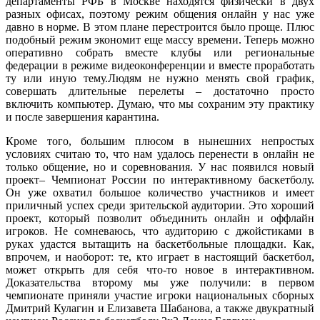
департаменты РФБ в Москве находятся физически в двух
разных офисах, поэтому режим общения онлайн у нас уже
давно в норме. В этом плане перестроится было проще. Плюс
подобный режим экономит еще массу времени. Теперь можно
оперативно собрать вместе клубы или региональные
федерации в режиме видеоконференции и вместе проработать
ту или иную тему.Людям не нужно менять свой график,
совершать длительные перелеты – достаточно просто
включить компьютер. Думаю, что мы сохраним эту практику
и после завершения карантина.
Кроме того, большим плюсом в нынешних непростых
условиях считаю то, что нам удалось перенести в онлайн не
только общение, но и соревнования. У нас появился новый
проект– Чемпионат России по интерактивному баскетболу.
Он уже охватил большое количество участников и имеет
приличный успех среди зрительской аудитории. Это хороший
проект, который позволит объединить онлайн и оффлайн
игроков. Не сомневаюсь, что аудиторию с джойстиками в
руках удастся вытащить на баскетбольные площадки. Как,
впрочем, и наоборот: те, кто играет в настоящий баскетбол,
может открыть для себя что-то новое в интерактивном.
Доказательства второму мы уже получили: в первом
чемпионате приняли участие игроки национальных сборных
Дмитрий Кулагин и Елизавета Шабанова, а также двукратный