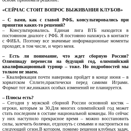
«СЕЙЧАС СТОИТ ВОПРОС ВЫЖИВАНИЯ КЛУБОВ»
– С вами, как с главой РФБ, консультировались при
принятия каких-то решений?
– Консультировались. Единая лига ВТБ находится в
постоянном диалоге с РФБ. Я постоянно нахожусь в контакте
с ФИБА. Поэтому все значимые информационные моменты
проходят, в том числе, и через меня.
– Есть ли понимание, что ждет сборную России?
Олимпиаду перенесли на будущий год, олимпийский
квалификационный турнир – тоже. Но подробностей мы
толком не знаем.
– Квалификация почти наверняка пройдет в конце июня – в
хорватском Сплите,практически перед самими Играми.
Формат тот же,никаких особых изменений не планируется.
– Плюсы есть?
– Сегодня у мужской сборной России основной костяк –
игроки, которым за 30.Для многих олимпийский год может
стать последним в составе национальной команды. Но сейчас
у них наступило прекрасное время – можно восстановить
силы, залечить болячки, отдохнуть с семьями и настроиться на
следующий сезон.В котором, помимо решения клубных задач,