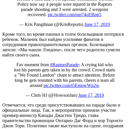
Police now say 4 people were injured in the Raptors
parade shooting and 3 were arrested. 2 weapons
recovered.
pic.twitter.com/om74oEBpp5
— Kris Pangilinan (@KrisReports)
June 17, 2019
Кроме того, во время паники в толпе болельщиков потерялся
ребенок. Мальчик был найден усилиями фанатов и
сотрудников правоохранительных органов. Болельщики
запели: «Мы нашли Лэндона», после чего родители сумели
найти своего сына.
Fav moment from
#RaptorsParade
: A crying kid who
lost his parents gets taken in by the crowd. Crowd starts
a "We Found Landon" chant to attract attention. Before
long he gets reunited with his parents, cheers n tears all
around
pic.twitter.com/t5EmowWp2w
— Chris HJ (@HowsonJan)
June 17, 2019
Отмечается, что среди присутствовавших на параде были и
официальные лица. Так, в мероприятии приняли участие
премьер-министр Канады Джастин Трюдо, глава
правительства провинции Онтарио Даг Форд и мэр Торонто
Джон Тори. Политики также выступили на сцене, поздравив