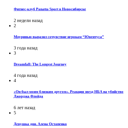
Фитнес-клуб Panatta Sport в Новосибирске
2 недели назад
2
Моуринью выразил сочувствие игрокам “Ювентуса”
3 года назад
3
Dreamfall: The Longest Journey
4 года назад
4
«Он был моим близким другом». Реакция звезд НБА на убийство
Джорджа Флойда
6 лет назад
5
Девушка дня. Алена Остапенко