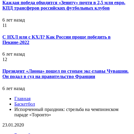
Каждая победа обходится «Зениту» почти в 2,5 млн евро.
КПД трансферов российских футбольных клубов
6 лет назад
11
С НХЛ или с КХЛ? Как России проще победить в
Пекине-2022
6 лет назад
12
Президент «Лиона» пошел по стопам экс-главы Чувашии.
Он подал в суд на правительство Франции
6 лет назад
Главная
Баскетбол
Испорченный праздник: стрельба на чемпионском
параде «Торонто»
23.01.2020