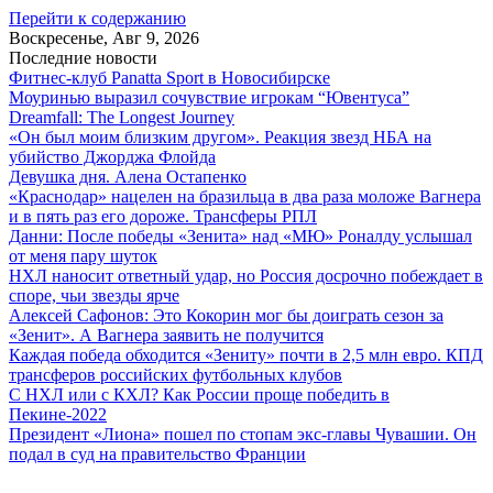
Перейти к содержанию
Воскресенье, Авг 9, 2026
Последние новости
Фитнес-клуб Panatta Sport в Новосибирске
Моуринью выразил сочувствие игрокам “Ювентуса”
Dreamfall: The Longest Journey
«Он был моим близким другом». Реакция звезд НБА на
убийство Джорджа Флойда
Девушка дня. Алена Остапенко
«Краснодар» нацелен на бразильца в два раза моложе Вагнера
и в пять раз его дороже. Трансферы РПЛ
Данни: После победы «Зенита» над «МЮ» Роналду услышал
от меня пару шуток
НХЛ наносит ответный удар, но Россия досрочно побеждает в
споре, чьи звезды ярче
Алексей Сафонов: Это Кокорин мог бы доиграть сезон за
«Зенит». А Вагнера заявить не получится
Каждая победа обходится «Зениту» почти в 2,5 млн евро. КПД
трансферов российских футбольных клубов
С НХЛ или с КХЛ? Как России проще победить в
Пекине-2022
Президент «Лиона» пошел по стопам экс-главы Чувашии. Он
подал в суд на правительство Франции