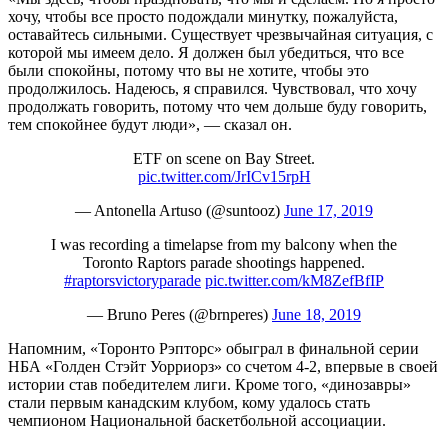
хочу, чтобы все просто подождали минутку, пожалуйста,
оставайтесь сильными. Существует чрезвычайная ситуация, с
которой мы имеем дело. Я должен был убедиться, что все
были спокойны, потому что вы не хотите, чтобы это
продолжилось. Надеюсь, я справился. Чувствовал, что хочу
продолжать говорить, потому что чем дольше буду говорить,
тем спокойнее будут люди», — сказал он.
ETF on scene on Bay Street.
pic.twitter.com/JrICv15rpH
— Antonella Artuso (@suntooz)
June 17, 2019
I was recording a timelapse from my balcony when the
Toronto Raptors parade shootings happened.
#raptorsvictoryparade
pic.twitter.com/kM8ZefBfIP
— Bruno Peres (@brnperes)
June 18, 2019
Напомним, «Торонто Рэпторс» обыграл в финальной серии
НБА «Голден Стэйт Уорриорз» со счетом 4-2, впервые в своей
истории став победителем лиги. Кроме того, «динозавры»
стали первым канадским клубом, кому удалось стать
чемпионом Национальной баскетбольной ассоциации.