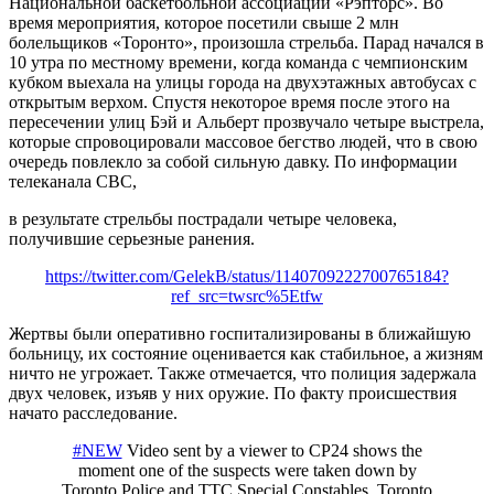
Национальной баскетбольной ассоциации «Рэпторс». Во
время мероприятия, которое посетили свыше 2 млн
болельщиков «Торонто», произошла стрельба. Парад начался в
10 утра по местному времени, когда команда с чемпионским
кубком выехала на улицы города на двухэтажных автобусах с
открытым верхом. Спустя некоторое время после этого на
пересечении улиц Бэй и Альберт прозвучало четыре выстрела,
которые спровоцировали массовое бегство людей, что в свою
очередь повлекло за собой сильную давку. По информации
телеканала CBC,
в результате стрельбы пострадали четыре человека,
получившие серьезные ранения.
https://twitter.com/GelekB/status/1140709222700765184?
ref_src=twsrc%5Etfw
Жертвы были оперативно госпитализированы в ближайшую
больницу, их состояние оценивается как стабильное, а жизням
ничто не угрожает. Также отмечается, что полиция задержала
двух человек, изъяв у них оружие. По факту происшествия
начато расследование.
#NEW
Video sent by a viewer to CP24 shows the
moment one of the suspects were taken down by
Toronto Police and TTC Special Constables. Toronto