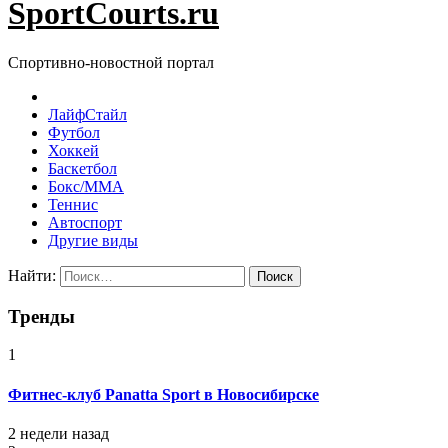
SportCourts.ru
Спортивно-новостной портал
ЛайфСтайл
Футбол
Хоккей
Баскетбол
Бокс/MMA
Теннис
Автоспорт
Другие виды
Найти:
Тренды
1
Фитнес-клуб Panatta Sport в Новосибирске
2 недели назад