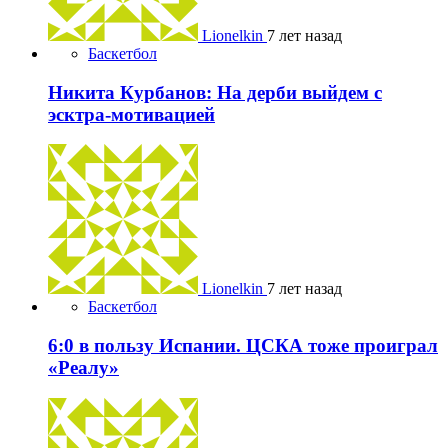
Lionelkin
7 лет назад
Баскетбол
Никита Курбанов: На дерби выйдем с
эсктра-мотивацией
Lionelkin
7 лет назад
Баскетбол
6:0 в пользу Испании. ЦСКА тоже проиграл
«Реалу»