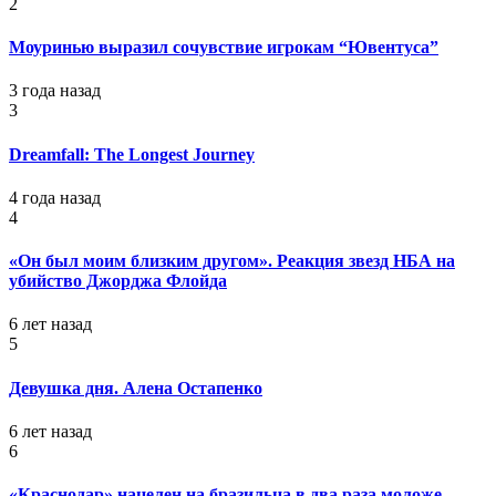
2
Моуринью выразил сочувствие игрокам “Ювентуса”
3 года назад
3
Dreamfall: The Longest Journey
4 года назад
4
«Он был моим близким другом». Реакция звезд НБА на
убийство Джорджа Флойда
6 лет назад
5
Девушка дня. Алена Остапенко
6 лет назад
6
«Краснодар» нацелен на бразильца в два раза моложе