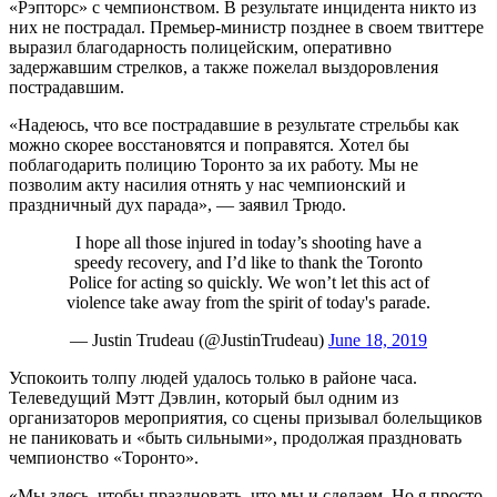
«Рэпторс» с чемпионством. В результате инцидента никто из
них не пострадал. Премьер-министр позднее в своем твиттере
выразил благодарность полицейским, оперативно
задержавшим стрелков, а также пожелал выздоровления
пострадавшим.
«Надеюсь, что все пострадавшие в результате стрельбы как
можно скорее восстановятся и поправятся. Хотел бы
поблагодарить полицию Торонто за их работу. Мы не
позволим акту насилия отнять у нас чемпионский и
праздничный дух парада», — заявил Трюдо.
I hope all those injured in today’s shooting have a
speedy recovery, and I’d like to thank the Toronto
Police for acting so quickly. We won’t let this act of
violence take away from the spirit of today's parade.
— Justin Trudeau (@JustinTrudeau)
June 18, 2019
Успокоить толпу людей удалось только в районе часа.
Телеведущий Мэтт Дэвлин, который был одним из
организаторов мероприятия, со сцены призывал болельщиков
не паниковать и «быть сильными», продолжая праздновать
чемпионство «Торонто».
«Мы здесь, чтобы праздновать, что мы и сделаем. Но я просто