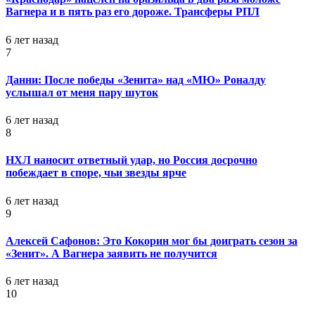
Вагнера и в пять раз его дороже. Трансферы РПЛ
6 лет назад
7
Данни: После победы «Зенита» над «МЮ» Роналду
услышал от меня пару шуток
6 лет назад
8
НХЛ наносит ответный удар, но Россия досрочно
побеждает в споре, чьи звезды ярче
6 лет назад
9
Алексей Сафонов: Это Кокорин мог бы доиграть сезон за
«Зенит». А Вагнера заявить не получится
6 лет назад
10