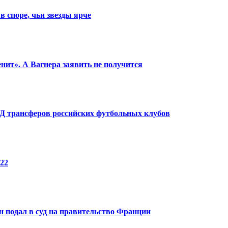
в споре, чьи звезды ярче
енит». А Вагнера заявить не получится
КПД трансферов российских футбольных клубов
22
 подал в суд на правительство Франции