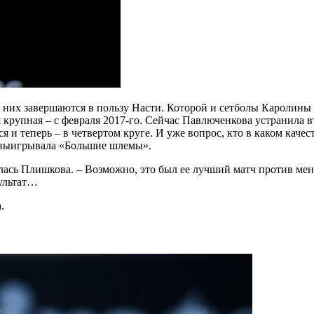
з них завершаются в пользу Насти. Которой и сетболы Каролины
ая крупная – с февраля 2017-го. Сейчас Павлюченкова устранила 
ся и теперь – в четвертом круге. И уже вопрос, кто в каком каче
и выигрывала «Большие шлемы».
алась Плишкова. – Возможно, это был ее лучший матч против меня
зультат…
.