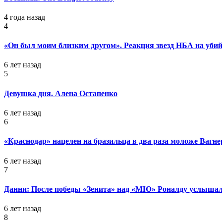
4 года назад
4
«Он был моим близким другом». Реакция звезд НБА на уб
6 лет назад
5
Девушка дня. Алена Остапенко
6 лет назад
6
«Краснодар» нацелен на бразильца в два раза моложе Вагне
6 лет назад
7
Данни: После победы «Зенита» над «МЮ» Роналду услышал
6 лет назад
8