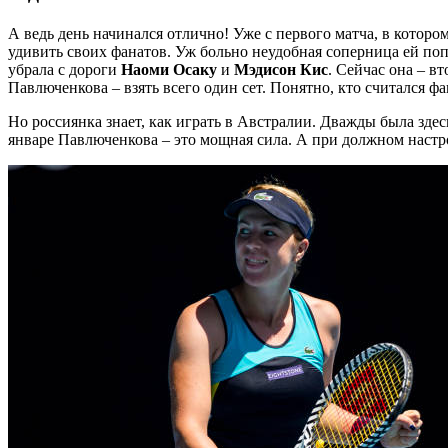
А ведь день начинался отлично! Уже с первого матча, в котор
удивить своих фанатов. Уж больно неудобная соперница ей поп
убрала с дороги
Наоми Осаку
и
Мэдисон Кис
. Сейчас она – в
Павлюченкова – взять всего один сет. Понятно, кто считался ф
Но россиянка знает, как играть в Австралии. Дважды была здесь
январе Павлюченкова – это мощная сила. А при должном настр