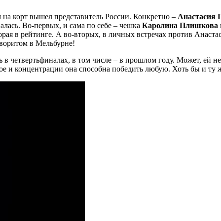
ом на корт вышел представитель России. Конкретно –
Анастасия 
алась. Во-первых, и сама по себе – чешка
Каролина Плишкова
торая в рейтинге. А во-вторых, в личных встречах против Анастас
аворитом в Мельбурне!
 в четвертьфиналах, в том числе – в прошлом году. Может, ей не 
ое и концентрации она способна победить любую. Хоть бы и ту 