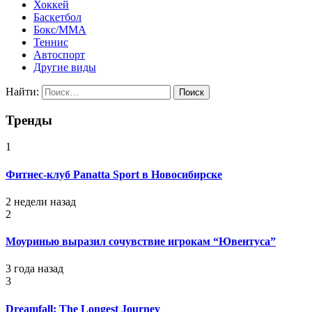
Хоккей
Баскетбол
Бокс/MMA
Теннис
Автоспорт
Другие виды
Найти:
Тренды
1
Фитнес-клуб Panatta Sport в Новосибирске
2 недели назад
2
Моуринью выразил сочувствие игрокам “Ювентуса”
3 года назад
3
Dreamfall: The Longest Journey