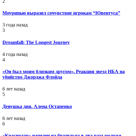
2
Моуринью выразил сочувствие игрокам “Ювентуса”
3 года назад
3
Dreamfall: The Longest Journey
4 года назад
4
«Он был моим близким другом». Реакция звезд НБА на
убийство Джорджа Флойда
6 лет назад
5
Девушка дня. Алена Остапенко
6 лет назад
6
«Краснодар» нацелен на бразильца в два раза моложе