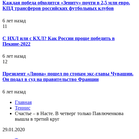
Каждая победа обходится «Зениту» почти в 2,5 млн евро.
КПД трансферов российских футбольных клубов
6 лет назад
11
С НХЛ или с КХЛ? Как России проще победить в
Пекине-2022
6 лет назад
12
Президент «Лиона» пошел по стопам экс-главы Чувашии.
Он подал в суд на правительство Франции
6 лет назад
Главная
Теннис
Счастье – в Насте. В четверг только Павлюченкова
вышла в третий круг
29.01.2020