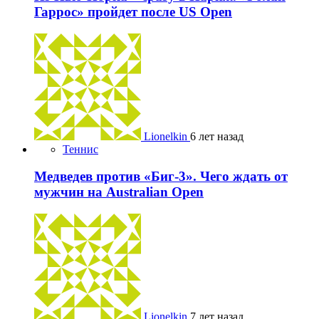
Гаррос» пройдет после US Open
Lionelkin
6 лет назад
Теннис
Медведев против «Биг-3». Чего ждать от
мужчин на Australian Open
Lionelkin
7 лет назад