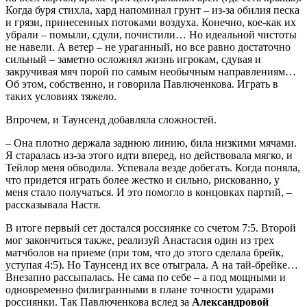
Когда буря стихла, хард напоминал грунт – из-за обилия песка
и грязи, принесенных потоками воздуха. Конечно, кое-как их
убрали – помыли, сдули, почистили… Но идеальной чистоты
не навели. А ветер – не ураганный, но все равно достаточно
сильный – заметно осложнял жизнь игрокам, сдувая и
закручивая мяч порой по самым необычным направлениям…
Об этом, собственно, и говорила Павлюченкова. Играть в
таких условиях тяжело.
Впрочем, и Таунсенд добавляла сложностей.
– Она плотно держала заднюю линию, била низкими мячами.
Я старалась из-за этого идти вперед, но действовала мягко, и
Тейлор меня обводила. Успевала везде добегать. Когда поняла,
что придется играть более жестко и сильно, рискованно, у
меня стало получаться. И это помогло в концовках партий, –
рассказывала Настя.
В итоге первый сет достался россиянке со счетом 7:5. Второй
мог закончиться также, реализуй Анастасия один из трех
матчболов на приеме (при том, что до этого сделала брейк,
уступая 4:5). Но Таунсенд их все отыграла. А на тай-брейке…
Внезапно рассыпалась. Не сама по себе – а под мощными и
одновременно филигранными в плане точности ударами
россиянки. Так Павлюченкова вслед за
Александровой