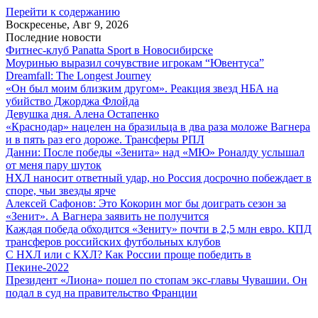
Перейти к содержанию
Воскресенье, Авг 9, 2026
Последние новости
Фитнес-клуб Panatta Sport в Новосибирске
Моуринью выразил сочувствие игрокам “Ювентуса”
Dreamfall: The Longest Journey
«Он был моим близким другом». Реакция звезд НБА на
убийство Джорджа Флойда
Девушка дня. Алена Остапенко
«Краснодар» нацелен на бразильца в два раза моложе Вагнера
и в пять раз его дороже. Трансферы РПЛ
Данни: После победы «Зенита» над «МЮ» Роналду услышал
от меня пару шуток
НХЛ наносит ответный удар, но Россия досрочно побеждает в
споре, чьи звезды ярче
Алексей Сафонов: Это Кокорин мог бы доиграть сезон за
«Зенит». А Вагнера заявить не получится
Каждая победа обходится «Зениту» почти в 2,5 млн евро. КПД
трансферов российских футбольных клубов
С НХЛ или с КХЛ? Как России проще победить в
Пекине-2022
Президент «Лиона» пошел по стопам экс-главы Чувашии. Он
подал в суд на правительство Франции