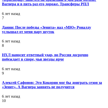
Вагнера и в пять раз его дороже. Трансферы РПЛ
6 лет назад
7
Данни: После победы «Зенита» над «МЮ» Роналду
услышал от меня пару шуток
6 лет назад
8
НХЛ наносит ответный удар, но Россия досрочно
побеждает в споре, чьи звезды ярче
6 лет назад
9
Алексей Сафонов: Это Кокорин мог бы доиграть сезон за
«Зенит». А Вагнера заявить не получится
6 лет назад
10