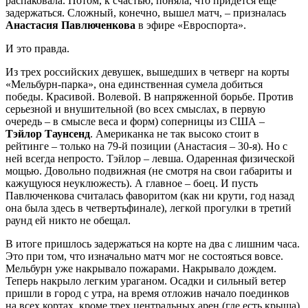
распаковала. Потом, к счастью, поняла, что придется еще
задержаться. Сложный, конечно, вышел матч, – призналась
Анастасия Павлюченкова
в эфире «Евроспорта».
И это правда.
Из трех российских девушек, вышедших в четверг на корты
«Мельбурн-парка», она единственная сумела добиться
победы. Красивой. Волевой. В напряженной борьбе. Против
серьезной и внушительной (во всех смыслах, в первую
очередь – в смысле веса и форм) соперницы из США –
Тэйлор Таунсенд
. Американка не так высоко стоит в
рейтинге – только на 79-й позиции (Анастасия – 30-я). Но с
ней всегда непросто. Тэйлор – левша. Одаренная физической
мощью. Довольно подвижная (не смотря на свои габариты и
кажущуюся неуклюжесть). А главное – боец. И пусть
Павлюченкова считалась фаворитом (как ни крути, год назад
она была здесь в четвертьфинале), легкой прогулки в третий
раунд ей никто не обещал.
В итоге пришлось задержаться на корте на два с лишним часа.
Это при том, что изначально матч мог не состояться вовсе.
Мельбурн уже накрывало пожарами. Накрывало дождем.
Теперь накрыло легким ураганом. Осадки и сильный ветер
пришли в город с утра, на время отложив начало поединков
на всех кортах, кроме трех центральных арен (где есть крыша).