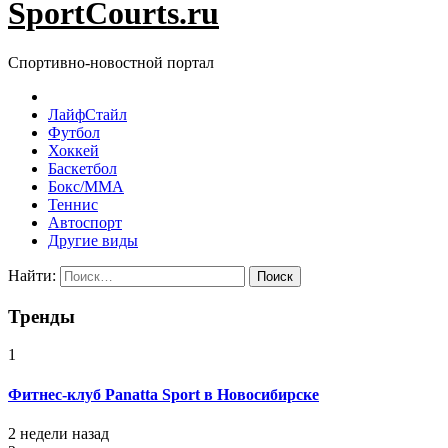
SportCourts.ru
Спортивно-новостной портал
ЛайфСтайл
Футбол
Хоккей
Баскетбол
Бокс/MMA
Теннис
Автоспорт
Другие виды
Найти:
Тренды
1
Фитнес-клуб Panatta Sport в Новосибирске
2 недели назад