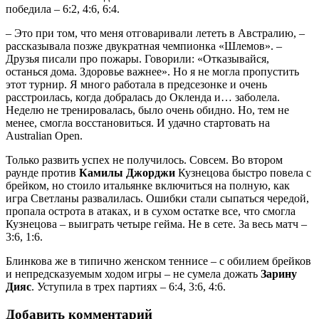
победила – 6:2, 4:6, 6:4.
– Это при том, что меня отговаривали лететь в Австралию, –
рассказывала позже двукратная чемпионка «Шлемов». –
Друзья писали про пожары. Говорили: «Отказывайся,
останься дома. Здоровье важнее». Но я не могла пропустить
этот турнир. Я много работала в предсезонке и очень
расстроилась, когда добралась до Окленда и… заболела.
Неделю не тренировалась, было очень обидно. Но, тем не
менее, смогла восстановиться. И удачно стартовать на
Australian Open.
Только развить успех не получилось. Совсем. Во втором
раунде против
Камилы Джорджи
Кузнецова быстро повела с
брейком, но стоило итальянке включиться на полную, как
игра Светланы развалилась. Ошибки стали сыпаться чередой,
пропала острота в атаках, и в сухом остатке все, что смогла
Кузнецова – выиграть четыре гейма. Не в сете. За весь матч –
3:6, 1:6.
Блинкова же в типично женском теннисе – с обилием брейков
и непредсказуемым ходом игры – не сумела дожать
Зарину
Дияс
. Уступила в трех партиях – 6:4, 3:6, 4:6.
Добавить комментарий