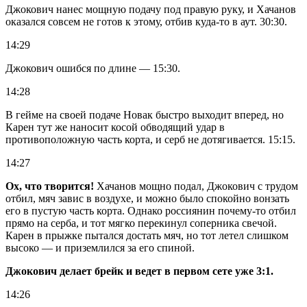
Джокович нанес мощную подачу под правую руку, и Хачанов
оказался совсем не готов к этому, отбив куда-то в аут. 30:30.
14:29
Джокович ошибся по длине — 15:30.
14:28
В гейме на своей подаче Новак быстро выходит вперед, но
Карен тут же наносит косой обводящий удар в
противоположную часть корта, и серб не дотягивается. 15:15.
14:27
Ох, что творится!
Хачанов мощно подал, Джокович с трудом
отбил, мяч завис в воздухе, и можно было спокойно вонзать
его в пустую часть корта. Однако россиянин почему-то отбил
прямо на серба, и тот мягко перекинул соперника свечой.
Карен в прыжке пытался достать мяч, но тот летел слишком
высоко — и приземлился за его спиной.
Джокович делает брейк и ведет в первом сете уже 3:1.
14:26