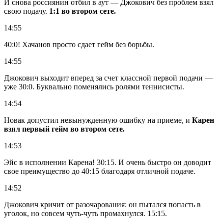
И снова россиянин отбил в аут — Джокович без проблем взял
свою подачу.
1:1 во втором сете.
14:55
40:0! Хачанов просто сдает гейм без борьбы.
14:55
Джокович выходит вперед за счет классной первой подачи —
уже 30:0. Буквально поменялись ролями теннисисты.
14:54
Новак допустил невынужденную ошибку на приеме, и
Карен
взял первый гейм во втором сете.
14:53
Эйс в исполнении Карена! 30:15. И очень быстро он доводит
свое преимущество до 40:15 благодаря отличной подаче.
14:52
Джокович кричит от разочарования: он пытался попасть в
уголок, но совсем чуть-чуть промахнулся. 15:15.