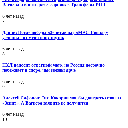
Вагнера и в пять раз его дороже. Трансферы РПЛ
6 лет назад
7
Данни: После победы «Зенита» над «МЮ» Роналду
услышал от меня пару шуток
6 лет назад
8
НХЛ наносит ответный удар, но Россия досрочно
побеждает в споре, чьи звезды ярче
6 лет назад
9
Алексей Сафонов: Это Кокорин мог бы доиграть сезон за
«Зенит». А Вагнера заявить не получится
6 лет назад
10