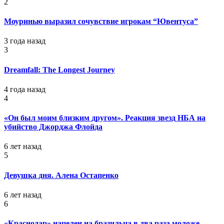
2
Моуринью выразил сочувствие игрокам “Ювентуса”
3 года назад
3
Dreamfall: The Longest Journey
4 года назад
4
«Он был моим близким другом». Реакция звезд НБА на
убийство Джорджа Флойда
6 лет назад
5
Девушка дня. Алена Остапенко
6 лет назад
6
«Краснодар» нацелен на бразильца в два раза моложе