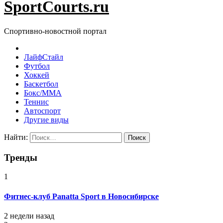
SportCourts.ru
Спортивно-новостной портал
ЛайфСтайл
Футбол
Хоккей
Баскетбол
Бокс/MMA
Теннис
Автоспорт
Другие виды
Найти:
Тренды
1
Фитнес-клуб Panatta Sport в Новосибирске
2 недели назад