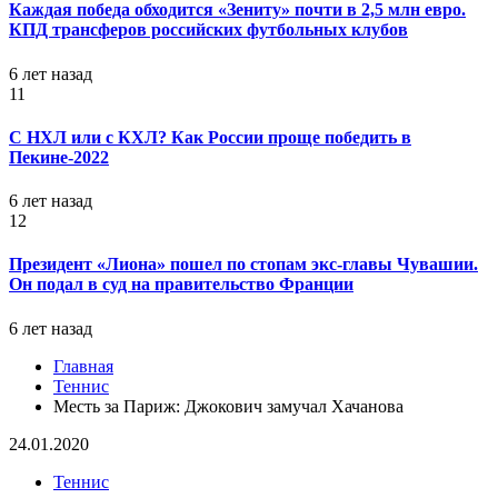
Каждая победа обходится «Зениту» почти в 2,5 млн евро.
КПД трансферов российских футбольных клубов
6 лет назад
11
С НХЛ или с КХЛ? Как России проще победить в
Пекине-2022
6 лет назад
12
Президент «Лиона» пошел по стопам экс-главы Чувашии.
Он подал в суд на правительство Франции
6 лет назад
Главная
Теннис
Месть за Париж: Джокович замучал Хачанова
24.01.2020
Теннис