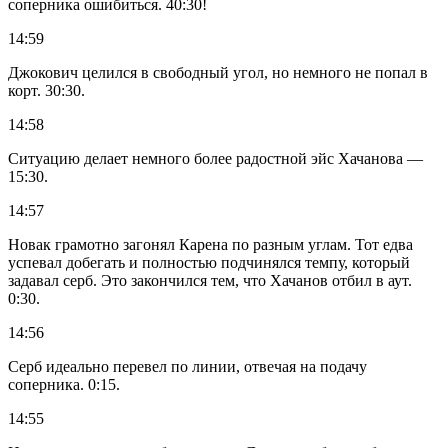
соперника ошибиться. 40:30!
14:59
Джокович целился в свободный угол, но немного не попал в
корт. 30:30.
14:58
Ситуацию делает немного более радостной эйс Хачанова —
15:30.
14:57
Новак грамотно загонял Карена по разным углам. Тот едва
успевал добегать и полностью подчинялся темпу, который
задавал серб. Это закончился тем, что Хачанов отбил в аут.
0:30.
14:56
Серб идеально перевел по линии, отвечая на подачу
соперника. 0:15.
14:55