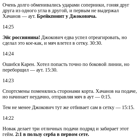
Очень долго обменивались ударами соперники, гоняя друг
друга из одного угла в другой, и первым не выдержал
Хачанов — аут.
Брейкпоинт у Джоковича.
14:25
Эйс россиянина!
Джокович едва успел отреагировать, но
сделал это кое-как, и мяч влетел в сетку. 30:30.
14:24
Ошибся Карен. Хотел попасть точно по боковой линии, но
переборщил — аут. 15:30.
14:23
Спортсмены поменялись сторонами корта. Хачанов на подаче,
но начинает неудачно, отправляя мяч в аут — 0:15.
Тем не менее Джокович тут же отбивает сам в сетку — 15:15.
14:22
Новак делает три отличных подачи подряд и забирает этот
гейм.
2:1 в пользу серба в первом сете.