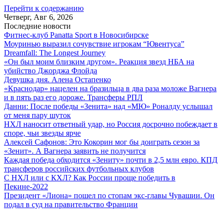
Перейти к содержанию
Четверг, Авг 6, 2026
Последние новости
Фитнес-клуб Panatta Sport в Новосибирске
Моуринью выразил сочувствие игрокам “Ювентуса”
Dreamfall: The Longest Journey
«Он был моим близким другом». Реакция звезд НБА на
убийство Джорджа Флойда
Девушка дня. Алена Остапенко
«Краснодар» нацелен на бразильца в два раза моложе Вагнера
и в пять раз его дороже. Трансферы РПЛ
Данни: После победы «Зенита» над «МЮ» Роналду услышал
от меня пару шуток
НХЛ наносит ответный удар, но Россия досрочно побеждает в
споре, чьи звезды ярче
Алексей Сафонов: Это Кокорин мог бы доиграть сезон за
«Зенит». А Вагнера заявить не получится
Каждая победа обходится «Зениту» почти в 2,5 млн евро. КПД
трансферов российских футбольных клубов
С НХЛ или с КХЛ? Как России проще победить в
Пекине-2022
Президент «Лиона» пошел по стопам экс-главы Чувашии. Он
подал в суд на правительство Франции