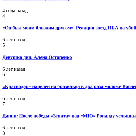
4 года назад
4
«Он был моим близким другом». Реакция звезд НБА на уб
6 лет назад
5
Девушка дня. Алена Остапенко
6 лет назад
6
«Краснодар» нацелен на бразильца в два раза моложе Вагне
6 лет назад
7
Данни: После победы «Зенита» над «МЮ» Роналду услышал
6 лет назад
8