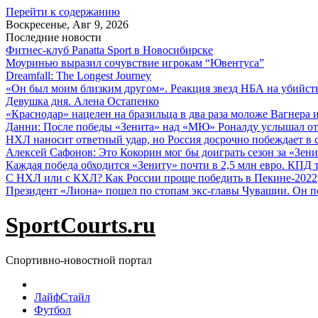
Перейти к содержанию
Воскресенье, Авг 9, 2026
Последние новости
Фитнес-клуб Panatta Sport в Новосибирске
Моуринью выразил сочувствие игрокам “Ювентуса”
Dreamfall: The Longest Journey
«Он был моим близким другом». Реакция звезд НБА на убийс
Девушка дня. Алена Остапенко
«Краснодар» нацелен на бразильца в два раза моложе Вагнера 
Данни: После победы «Зенита» над «МЮ» Роналду услышал от
НХЛ наносит ответный удар, но Россия досрочно побеждает в с
Алексей Сафонов: Это Кокорин мог бы доиграть сезон за «Зени
Каждая победа обходится «Зениту» почти в 2,5 млн евро. КПД
С НХЛ или с КХЛ? Как России проще победить в Пекине-2022
Президент «Лиона» пошел по стопам экс-главы Чувашии. Он п
SportCourts.ru
Спортивно-новостной портал
ЛайфСтайл
Футбол