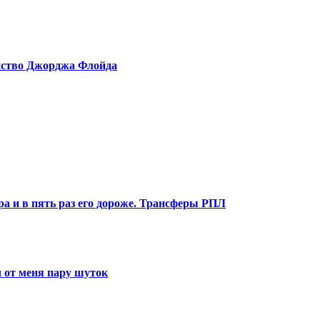
ийство Джорджа Флойда
ра и в пять раз его дороже. Трансферы РПЛ
 от меня пару шуток