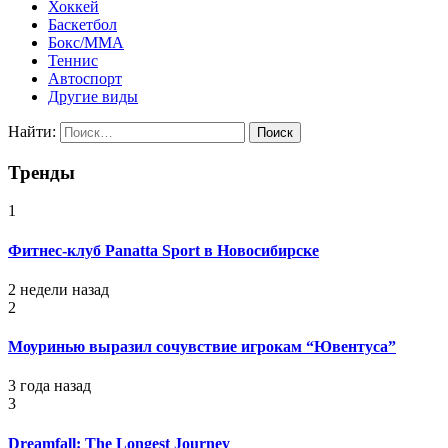
Хоккей
Баскетбол
Бокс/MMA
Теннис
Автоспорт
Другие виды
Найти:
Тренды
1
Фитнес-клуб Panatta Sport в Новосибирске
2 недели назад
2
Моуринью выразил сочувствие игрокам “Ювентуса”
3 года назад
3
Dreamfall: The Longest Journey