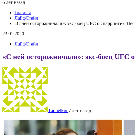
6 лет назад
Главная
ЛайфСтайл
«С ней осторожничали»: экс-боец UFC о спарринге с Пе
23.01.2020
ЛайфСтайл
«С ней осторожничали»: экс-боец UFC о
Lionelkin
7 лет назад