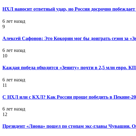
НХЛ наносит ответный удар, но Россия досрочно побеждает 
6 лет назад
9
Алексей Сафонов: Это Кокорин мог бы доиграть сезон за «З
6 лет назад
10
Каждая победа обходится «Зениту» почти в 2,5 млн евро. 
6 лет назад
11
С НХЛ или с КХЛ? Как России проще победить в Пекине-20
6 лет назад
12
Президент «Лиона» пошел по стопам экс-главы Чувашии. Он