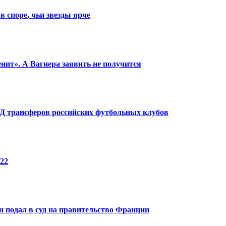
в споре, чьи звезды ярче
енит». А Вагнера заявить не получится
КПД трансферов российских футбольных клубов
22
 подал в суд на правительство Франции