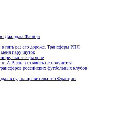
тво Джорджа Флойда
и в пять раз его дороже. Трансферы РПЛ
 меня пару шуток
поре, чьи звезды ярче
т». А Вагнера заявить не получится
 трансферов российских футбольных клубов
одал в суд на правительство Франции