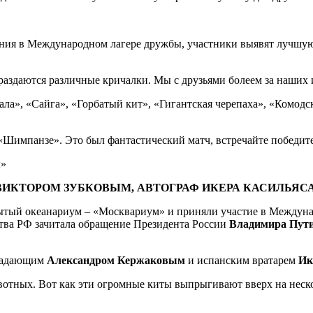
ения в Международном лагере дружбы, участники выявят лучшую
аздаются различные кричалки. Мы с друзьями болеем за наших и
а», «Сайга», «Горбатый кит», «Гигантская черепаха», «Комодск
 «Шимпанзе». Это был фантастический матч, встречайте победи
С ВИКТОРОМ ЗУБКОВЫМ, АВТОГРАФ ИКЕРА КАСИЛЬЯС
тый океанариум – «Москвариум» и приняли участие в Междунар
ства РФ зачитала обращение Президента России
Владимира Пут
ападающим
Александром Кержаковым
и испанским вратарем
Ик
вотных. Вот как эти огромные киты выпрыгивают вверх на неск