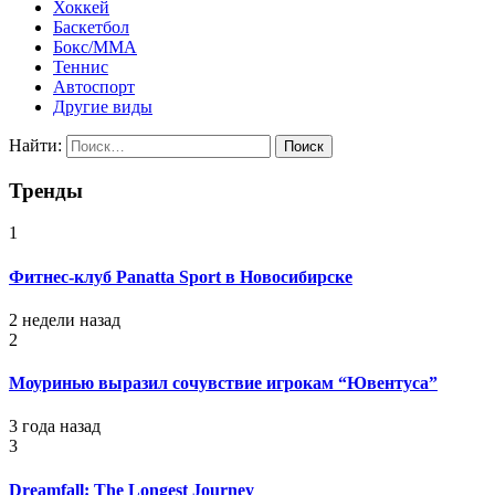
Хоккей
Баскетбол
Бокс/MMA
Теннис
Автоспорт
Другие виды
Найти:
Тренды
1
Фитнес-клуб Panatta Sport в Новосибирске
2 недели назад
2
Моуринью выразил сочувствие игрокам “Ювентуса”
3 года назад
3
Dreamfall: The Longest Journey