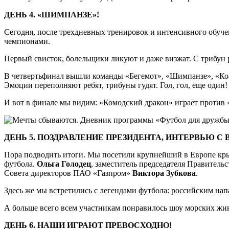
ДЕНЬ 4. «ШИМПАНЗЕ»!
Сегодня, после трехдневных тренировок и интенсивного обуч
чемпионами.
Первый свисток, болельщики ликуют и даже визжат. С трибун р
В четвертьфинал вышли команды «Бегемот», «Шимпанзе», «Коал
Эмоции переполняют ребят, трибуны гудят. Гол, гол, еще один!
И вот в финале мы видим: «Комодский дракон» играет против
ДЕНЬ 5. ПОЗДРАВЛЕНИЕ ПРЕЗИДЕНТА, ИНТЕРВЬЮ 
Пора подводить итоги. Мы посетили крупнейший в Европе кры
футбола.
Ольга Голодец
, заместитель председателя Правитель
Совета директоров ПАО «Газпром»
Виктора Зубкова
.
Здесь же мы встретились с легендами футбола: российским н
А больше всего всем участникам понравилось шоу морских жи
ДЕНЬ 6. НАШИ ИГРАЮТ ПРЕВОСХОДНО!