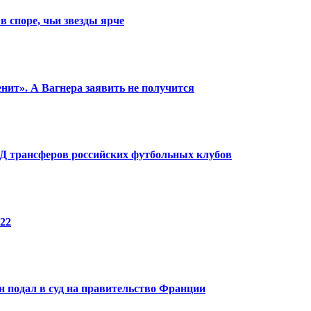
в споре, чьи звезды ярче
енит». А Вагнера заявить не получится
КПД трансферов российских футбольных клубов
22
 подал в суд на правительство Франции