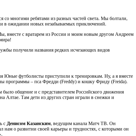
 со многими ребятами из разных частей света. Мы болтали,
али в ожидании новых незабываемых приключений.
Мы, вместе с вратарем из России и моим новым другом Андреем
мира!
Дружбы получили названия редких исчезающих видов
дня Юные футболисты приступили к тренировкам. Ну, а я вместе
ы программы – пса Фредди (Freddy) и кошку Фриду (Freida).
м было общение и с представителем Российского движения
 Алтае. Там дети из других стран играли в снежки и
ь с
Денисом Казанским
, ведущим канала Матч ТВ. Он
нам о развитии своей карьеры и трудностях, с которыми он
».