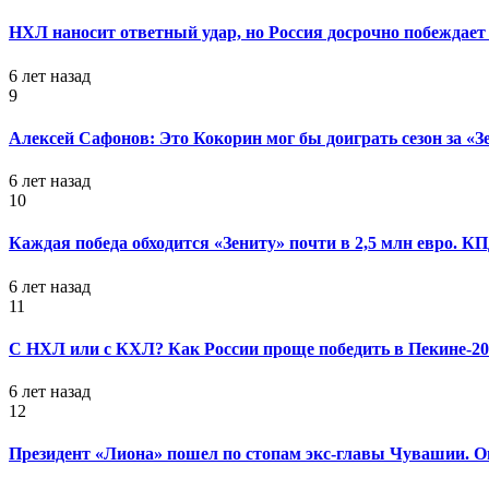
НХЛ наносит ответный удар, но Россия досрочно побеждает 
6 лет назад
9
Алексей Сафонов: Это Кокорин мог бы доиграть сезон за «З
6 лет назад
10
Каждая победа обходится «Зениту» почти в 2,5 млн евро. 
6 лет назад
11
С НХЛ или с КХЛ? Как России проще победить в Пекине-20
6 лет назад
12
Президент «Лиона» пошел по стопам экс-главы Чувашии. Он