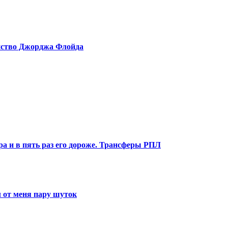
ийство Джорджа Флойда
ра и в пять раз его дороже. Трансферы РПЛ
 от меня пару шуток