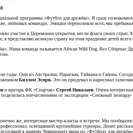
И
иальной программы «Футбол для дружбы». Я сразу познакомился
скве, любимых командах. Эмоции переполняли всех, мы пребыв
яли участие в Церемонии открытия, несли флаги своих стран. 
, я представляю великую страну на этом празднике детей всего 
бы». Наша команда называется African Wild Dog. Все Сборные 
гии.
гие годы. Они из Австралии, Парагвая, Тайваня и Габона. Сего
дожником
Биллом Эспри.
Это он придумал и нарисовал талисман
ин
и вратарь ФК «Спартак»
Сергей Николаев
. Очень интересны
 поделились впечатлениями от экспедиции «Снежный леопард» на
онечно же, интересные мастер-классы и встречи. Мы пообщалис
офессионал, освещавший крупнейшие турниры, Денис рассказал 
 подготовкой к нашему Чемпионату мира по «Футболу для дружбы