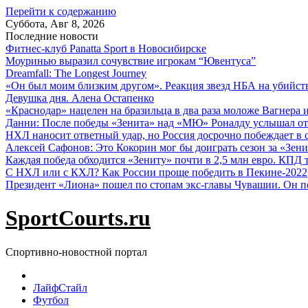
Перейти к содержанию
Суббота, Авг 8, 2026
Последние новости
Фитнес-клуб Panatta Sport в Новосибирске
Моуринью выразил сочувствие игрокам “Ювентуса”
Dreamfall: The Longest Journey
«Он был моим близким другом». Реакция звезд НБА на убийс
Девушка дня. Алена Остапенко
«Краснодар» нацелен на бразильца в два раза моложе Вагнера 
Данни: После победы «Зенита» над «МЮ» Роналду услышал от
НХЛ наносит ответный удар, но Россия досрочно побеждает в с
Алексей Сафонов: Это Кокорин мог бы доиграть сезон за «Зени
Каждая победа обходится «Зениту» почти в 2,5 млн евро. КПД
С НХЛ или с КХЛ? Как России проще победить в Пекине-2022
Президент «Лиона» пошел по стопам экс-главы Чувашии. Он п
SportCourts.ru
Спортивно-новостной портал
ЛайфСтайл
Футбол