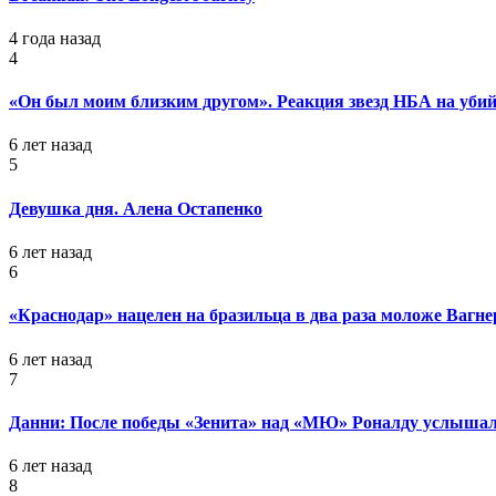
4 года назад
4
«Он был моим близким другом». Реакция звезд НБА на уб
6 лет назад
5
Девушка дня. Алена Остапенко
6 лет назад
6
«Краснодар» нацелен на бразильца в два раза моложе Вагне
6 лет назад
7
Данни: После победы «Зенита» над «МЮ» Роналду услышал
6 лет назад
8