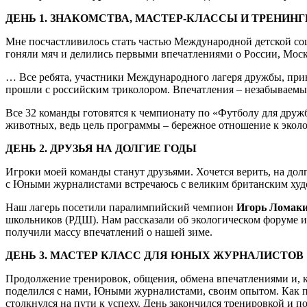
ДЕНЬ 1. ЗНАКОМСТВА, МАСТЕР-КЛАССЫ И ТРЕНИНГ
Мне посчастливилось стать частью Международной детской соц
гоняли мяч и делились первыми впечатлениями о России, Мо
… Все ребята, участники Международного лагеря дружбы, прин
прошли с российским триколором. Впечатления – незабываемые
Все 32 команды готовятся к чемпионату по «Футболу для друж
животных, ведь цель программы – бережное отношение к эколо
ДЕНЬ 2. ДРУЗЬЯ НА ДОЛГИЕ ГОДЫ
Игроки моей команды станут друзьями. Хочется верить, на дол
с Юными журналистами встречаюсь с великим британским ху
Наш лагерь посетили паралимпийский чемпион
Игорь Ломак
школьников (РДШ). Нам рассказали об экологическом форуме и
получили массу впечатлений о нашей зиме.
ДЕНЬ 3. МАСТЕР КЛАСС ДЛЯ ЮНЫХ ЖУРНАЛИСТОВ
Продолжение тренировок, общения, обмена впечатлениями и, к
поделился с нами, Юными журналистами, своим опытом. Как пр
столкнулся на пути к успеху. День закончился тренировкой и