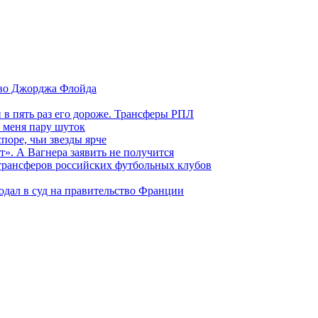
тво Джорджа Флойда
и в пять раз его дороже. Трансферы РПЛ
 меня пару шуток
поре, чьи звезды ярче
т». А Вагнера заявить не получится
 трансферов российских футбольных клубов
одал в суд на правительство Франции