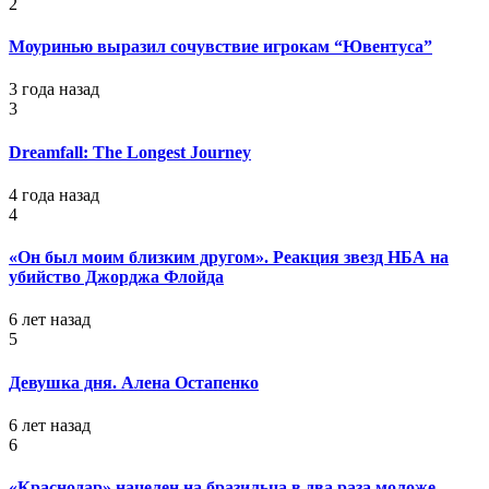
2
Моуринью выразил сочувствие игрокам “Ювентуса”
3 года назад
3
Dreamfall: The Longest Journey
4 года назад
4
«Он был моим близким другом». Реакция звезд НБА на
убийство Джорджа Флойда
6 лет назад
5
Девушка дня. Алена Остапенко
6 лет назад
6
«Краснодар» нацелен на бразильца в два раза моложе