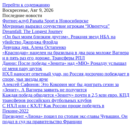
Перейти к содержанию
Воскресенье, Авг 9, 2026
Последние новости
Фитнес-клуб Panatta Sport в Новосибирске
Моуринью выразил сочувствие игрокам “Ювентуса”
Dreamfall: The Longest Journey
«Он был моим близким другом». Реакция звезд НБА на
убийство Джорджа Флойда
Девушка дня. Алена Остапенко
«Краснодар» нацелен на бразильца в два раза моложе Вагнера
и в пять раз его дороже. Трансферы РПЛ
Данни: После победы «Зенита» над «МЮ» Роналду услышал
от меня пару шуток
НХЛ наносит ответный удар, но Россия досрочно побеждает в
споре, чьи звезды ярче
Алексей Сафонов: Это Кокорин мог бы доиграть сезон за
«Зенит». А Вагнера заявить не получится
Каждая победа обходится «Зениту» почти в 2,5 млн евро. КПД
трансферов российских футбольных клубов
С НХЛ или с КХЛ? Как России проще победить в
Пекине-2022
Президент «Лиона» пошел по стопам экс-главы Чувашии. Он
подал в суд на правительство Франции