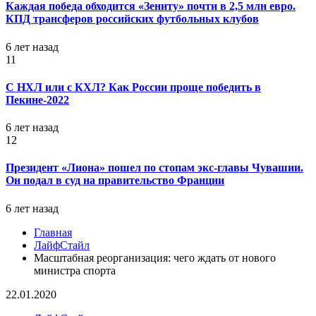
Каждая победа обходится «Зениту» почти в 2,5 млн евро.
КПД трансферов российских футбольных клубов
6 лет назад
11
С НХЛ или с КХЛ? Как России проще победить в
Пекине-2022
6 лет назад
12
Президент «Лиона» пошел по стопам экс-главы Чувашии.
Он подал в суд на правительство Франции
6 лет назад
Главная
ЛайфСтайл
Масштабная реорганизация: чего ждать от нового
министра спорта
22.01.2020