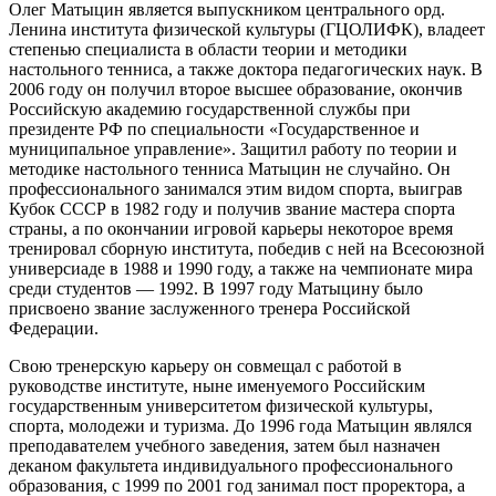
Олег Матыцин является выпускником центрального орд.
Ленина института физической культуры (ГЦОЛИФК), владеет
степенью специалиста в области теории и методики
настольного тенниса, а также доктора педагогических наук. В
2006 году он получил второе высшее образование, окончив
Российскую академию государственной службы при
президенте РФ по специальности «Государственное и
муниципальное управление». Защитил работу по теории и
методике настольного тенниса Матыцин не случайно. Он
профессионального занимался этим видом спорта, выиграв
Кубок СССР в 1982 году и получив звание мастера спорта
страны, а по окончании игровой карьеры некоторое время
тренировал сборную института, победив с ней на Всесоюзной
универсиаде в 1988 и 1990 году, а также на чемпионате мира
среди студентов — 1992. В 1997 году Матыцину было
присвоено звание заслуженного тренера Российской
Федерации.
Свою тренерскую карьеру он совмещал с работой в
руководстве институте, ныне именуемого Российским
государственным университетом физической культуры,
спорта, молодежи и туризма. До 1996 года Матыцин являлся
преподавателем учебного заведения, затем был назначен
деканом факультета индивидуального профессионального
образования, с 1999 по 2001 год занимал пост проректора, а