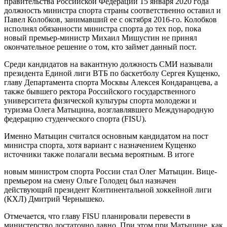
правительства Российской Федерации 15 января 2020 года
должность министра спорта страны соответственно оставил и
Павел Колобков, занимавший ее с октября 2016-го. Колобков
исполнял обязанности министра спорта до тех пор, пока
новый премьер-министр Михаил Мишустин не принял
окончательное решение о том, кто займет данный пост.
Среди кандидатов на вакантную должность СМИ называли
президента Единой лиги ВТБ по баскетболу Сергея Кущенко,
главу Департамента спорта Москвы Алексея Кондаранцева, а
также бывшего ректора Российского государственного
университета физической культуры спорта молодежи и
туризма Олега Матыцина, возглавлявшего Международную
федерацию студенческого спорта (FISU).
Именно Матыцин считался основным кандидатом на пост
министра спорта, хотя вариант с назначением Кущенко
источники также полагали весьма вероятным. В итоге
новым министром спорта России стал Олег Матыцин. Вице-
премьером на смену Ольге Голодец был назначен
действующий президент Континентальной хоккейной лиги
(КХЛ) Дмитрий Чернышеко.
Отмечается, что главу FISU планировали перевести в
министерство достаточно давно. При этом при Матыцине, как