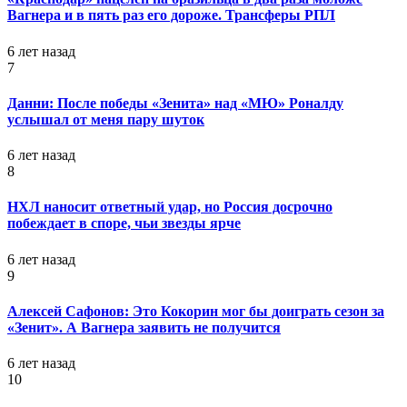
Вагнера и в пять раз его дороже. Трансферы РПЛ
6 лет назад
7
Данни: После победы «Зенита» над «МЮ» Роналду
услышал от меня пару шуток
6 лет назад
8
НХЛ наносит ответный удар, но Россия досрочно
побеждает в споре, чьи звезды ярче
6 лет назад
9
Алексей Сафонов: Это Кокорин мог бы доиграть сезон за
«Зенит». А Вагнера заявить не получится
6 лет назад
10