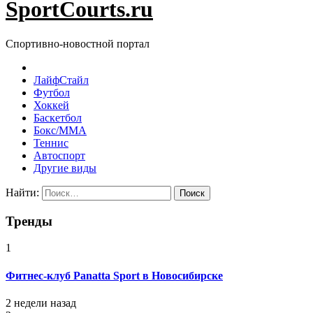
SportCourts.ru
Спортивно-новостной портал
ЛайфСтайл
Футбол
Хоккей
Баскетбол
Бокс/MMA
Теннис
Автоспорт
Другие виды
Найти:
Тренды
1
Фитнес-клуб Panatta Sport в Новосибирске
2 недели назад