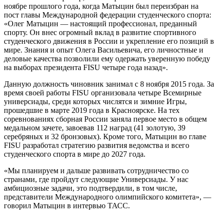
ноябре прошлого года, когда Матыцин был переизбран на
пост главы Международной федерации студенческого спорта:
«Олег Матыцин — настоящий профессионал, преданный
спорту. Он внес огромный вклад в развитие спортивного
студенческого движения в России и укрепление его позиций в
мире. Знания и опыт Олега Васильевича, его личностные и
деловые качества позволили ему одержать уверенную победу
на выборах президента FISU четыре года назад».
Данную должность чиновник занимал с 8 ноября 2015 года. За
время своей работы FISU организовала четыре Всемирные
универсиады, среди которых числятся и зимние Игры,
прошедшие в марте 2019 года в Красноярске. На тех
соревнованиях сборная России заняла первое место в общем
медальном зачете, завоевав 112 наград (41 золотую, 39
серебряных и 32 бронзовых). Кроме того, Матыцин во главе
FISU разработал стратегию развития ведомства и всего
студенческого спорта в мире до 2027 года.
«Мы планируем и дальше развивать сотрудничество со
странами, где пройдут следующие Универсиады. У нас
амбициозные задачи, это подтвердили, в том числе,
представители Международного олимпийского комитета», —
говорил Матыцин в интервью ТАСС.