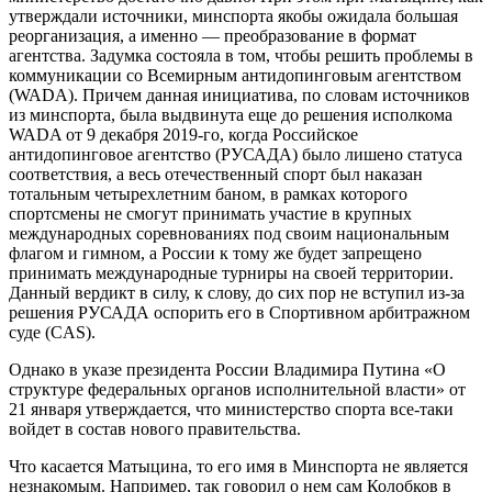
утверждали источники, минспорта якобы ожидала большая
реорганизация, а именно — преобразование в формат
агентства. Задумка состояла в том, чтобы решить проблемы в
коммуникации со Всемирным антидопинговым агентством
(WADA). Причем данная инициатива, по словам источников
из минспорта, была выдвинута еще до решения исполкома
WADA от 9 декабря 2019-го, когда Российское
антидопинговое агентство (РУСАДА) было лишено статуса
соответствия, а весь отечественный спорт был наказан
тотальным четырехлетним баном, в рамках которого
спортсмены не смогут принимать участие в крупных
международных соревнованиях под своим национальным
флагом и гимном, а России к тому же будет запрещено
принимать международные турниры на своей территории.
Данный вердикт в силу, к слову, до сих пор не вступил из-за
решения РУСАДА оспорить его в Спортивном арбитражном
суде (CAS).
Однако в указе президента России Владимира Путина «О
структуре федеральных органов исполнительной власти» от
21 января утверждается, что министерство спорта все-таки
войдет в состав нового правительства.
Что касается Матыцина, то его имя в Минспорта не является
незнакомым. Например, так говорил о нем сам Колобков в