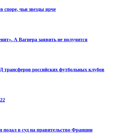
в споре, чьи звезды ярче
енит». А Вагнера заявить не получится
КПД трансферов российских футбольных клубов
22
 подал в суд на правительство Франции