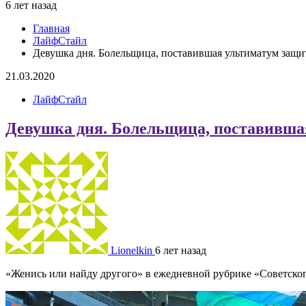
6 лет назад
Главная
ЛайфСтайл
Девушка дня. Болельщица, поставившая ультиматум защ
21.03.2020
ЛайфСтайл
Девушка дня. Болельщица, поставивш
Lionelkin
6 лет назад
«Женись или найду другого» в ежедневной рубрике «Советског