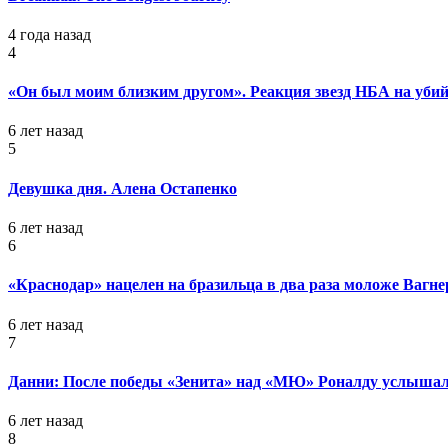
4 года назад
4
«Он был моим близким другом». Реакция звезд НБА на уб
6 лет назад
5
Девушка дня. Алена Остапенко
6 лет назад
6
«Краснодар» нацелен на бразильца в два раза моложе Вагне
6 лет назад
7
Данни: После победы «Зенита» над «МЮ» Роналду услышал
6 лет назад
8