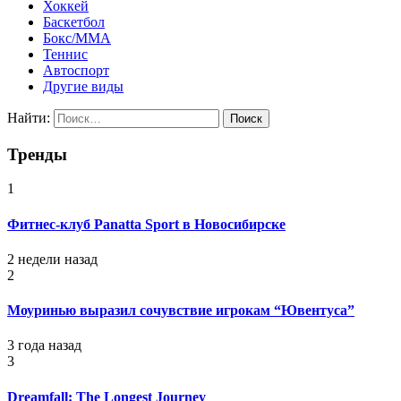
Хоккей
Баскетбол
Бокс/MMA
Теннис
Автоспорт
Другие виды
Найти:
Тренды
1
Фитнес-клуб Panatta Sport в Новосибирске
2 недели назад
2
Моуринью выразил сочувствие игрокам “Ювентуса”
3 года назад
3
Dreamfall: The Longest Journey