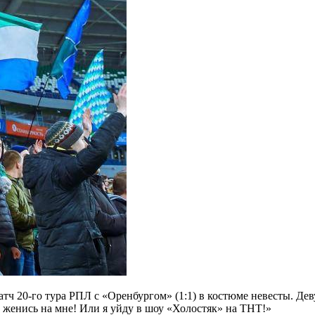
 20-го тура РПЛ с «Оренбургом» (1:1) в костюме невесты. Деву
 женись на мне! Или я уйду в шоу «Холостяк» на ТНТ!»