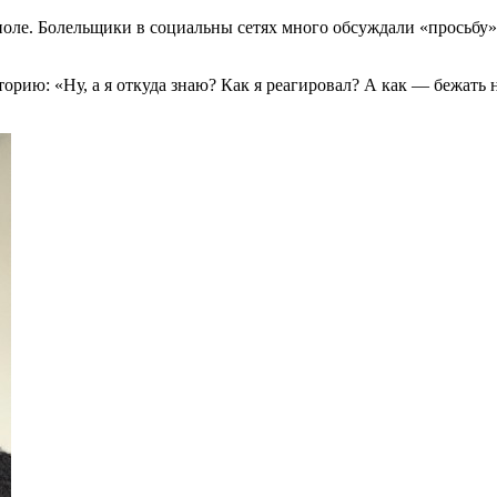
е. Болельщики в социальны сетях много обсуждали «просьбу» Ан
орию: «Ну, а я откуда знаю? Как я реагировал? А как — бежать 