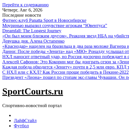
Перейти к содержанию
Четверг, Авг 6, 2026
Последние новости
Фитнес-клуб Panatta Sport в Новосибирске
Моуринью выразил сочувствие игрокам “Ювентуса”
Dreamfall: The Longest Journey
«Он был моим близким другом». Реакция звезд НБА на убийс
Девушка дня. Алена Остапенко
«Краснодар» нацелен на бразильца в два раза моложе Вагнера 
Данни: После победы «Зенита» над «МЮ» Роналду услышал от
НХЛ наносит ответный удар, но Россия досрочно побеждает в с
Алексей Сафонов: Это Кокорин мог бы доиграть сезон за «Зени
Каждая победа обходится «Зениту» почти в 2,5 млн евро. КПД
С НХЛ или с КХЛ? Как России проще победить в Пекине-2022
Президент «Лиона» пошел по стопам экс-главы Чувашии. Он п
SportCourts.ru
Спортивно-новостной портал
ЛайфСтайл
Футбол