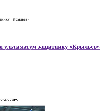
итнику «Крыльев»
ая ультиматум защитнику «Крыльев»
о спорта».