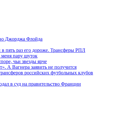
тво Джорджа Флойда
и в пять раз его дороже. Трансферы РПЛ
 меня пару шуток
поре, чьи звезды ярче
т». А Вагнера заявить не получится
 трансферов российских футбольных клубов
одал в суд на правительство Франции