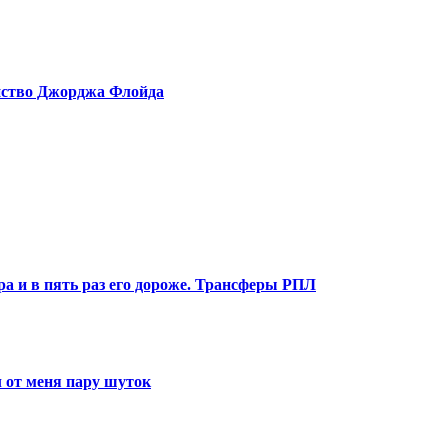
ийство Джорджа Флойда
ра и в пять раз его дороже. Трансферы РПЛ
 от меня пару шуток