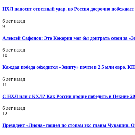
НХЛ наносит ответный удар, но Россия досрочно побеждает 
6 лет назад
9
Алексей Сафонов: Это Кокорин мог бы доиграть сезон за «З
6 лет назад
10
Каждая победа обходится «Зениту» почти в 2,5 млн евро. 
6 лет назад
11
С НХЛ или с КХЛ? Как России проще победить в Пекине-20
6 лет назад
12
Президент «Лиона» пошел по стопам экс-главы Чувашии. Он