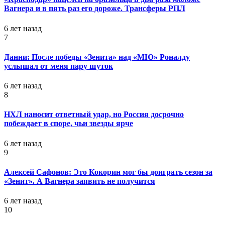
Вагнера и в пять раз его дороже. Трансферы РПЛ
6 лет назад
7
Данни: После победы «Зенита» над «МЮ» Роналду
услышал от меня пару шуток
6 лет назад
8
НХЛ наносит ответный удар, но Россия досрочно
побеждает в споре, чьи звезды ярче
6 лет назад
9
Алексей Сафонов: Это Кокорин мог бы доиграть сезон за
«Зенит». А Вагнера заявить не получится
6 лет назад
10