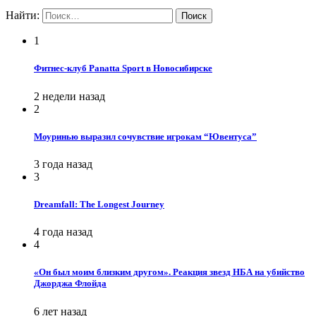
Найти:
1
Фитнес-клуб Panatta Sport в Новосибирске
2 недели назад
2
Моуринью выразил сочувствие игрокам “Ювентуса”
3 года назад
3
Dreamfall: The Longest Journey
4 года назад
4
«Он был моим близким другом». Реакция звезд НБА на убийство
Джорджа Флойда
6 лет назад