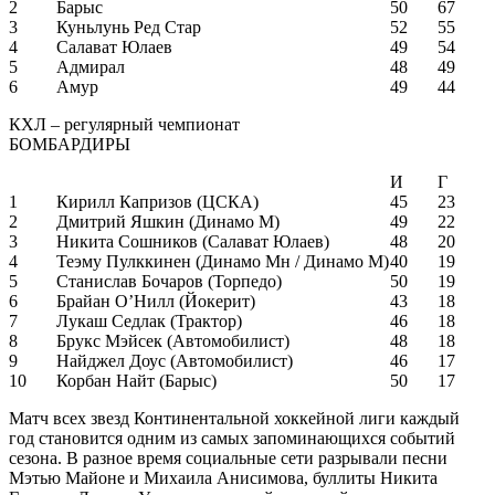
2
Барыс
50
67
3
Куньлунь Ред Стар
52
55
4
Салават Юлаев
49
54
5
Адмирал
48
49
6
Амур
49
44
КХЛ – регулярный чемпионат
БОМБАРДИРЫ
И
Г
1
Кирилл Капризов (ЦСКА)
45
23
2
Дмитрий Яшкин (Динамо М)
49
22
3
Никита Сошников (Салават Юлаев)
48
20
4
Теэму Пулккинен (Динамо Мн / Динамо М)
40
19
5
Станислав Бочаров (Торпедо)
50
19
6
Брайан О’Нилл (Йокерит)
43
18
7
Лукаш Седлак (Трактор)
46
18
8
Брукс Мэйсек (Автомобилист)
48
18
9
Найджел Доус (Автомобилист)
46
17
10
Корбан Найт (Барыс)
50
17
Матч всех звезд Континентальной хоккейной лиги каждый
год становится одним из самых запоминающихся событий
сезона. В разное время социальные сети разрывали песни
Мэтью Майоне и Михаила Анисимова, буллиты Никита