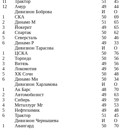
11
Трактор
51
45
12
Амур
49
44
Дивизион Боброва
И
О
1
СКА
50
69
2
Динамо М
51
65
3
Йокерит
49
65
4
Спартак
50
62
5
Северсталь
50
46
6
Динамо Р
49
33
Дивизион Тарасова
И
О
1
ЦСКА
50
76
2
Торпедо
50
56
3
Витязь
49
56
4
Локомотив
49
56
5
ХК Сочи
50
48
6
Динамо Мн
50
34
Дивизион Харламова
И
О
1
Ак Барс
48
70
2
Автомобилист
49
63
3
Сибирь
49
59
4
Металлург Мг
49
53
5
Нефтехимик
49
48
6
Трактор
51
45
Дивизион Чернышева
И
О
1
Авангард
50
70