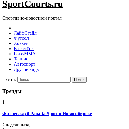
SportCourts.ru
Спортивно-новостной портал
ЛайфСтайл
Футбол
Хоккей
Баскетбол
Бокс/MMA
Теннис
Автоспорт
Другие виды
Найти:
Тренды
1
Фитнес-клуб Panatta Sport в Новосибирске
2 недели назад