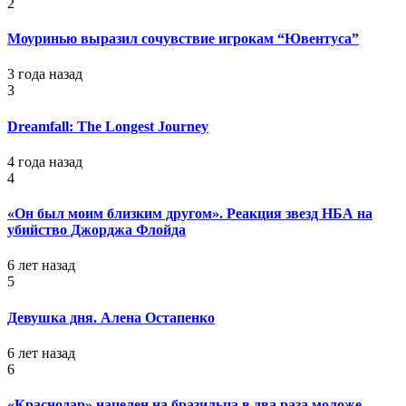
2
Моуринью выразил сочувствие игрокам “Ювентуса”
3 года назад
3
Dreamfall: The Longest Journey
4 года назад
4
«Он был моим близким другом». Реакция звезд НБА на
убийство Джорджа Флойда
6 лет назад
5
Девушка дня. Алена Остапенко
6 лет назад
6
«Краснодар» нацелен на бразильца в два раза моложе