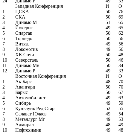
24
Динамо Р
49
33
Западная Конференция
И
О
1
ЦСКА
50
76
2
СКА
50
69
3
Динамо М
51
65
4
Йокерит
49
65
5
Спартак
50
62
6
Торпедо
50
56
7
Витязь
49
56
8
Локомотив
49
56
9
ХК Сочи
50
48
10
Северсталь
50
46
11
Динамо Мн
50
34
12
Динамо Р
49
33
Восточная Конференция
И
О
1
Ак Барс
48
70
2
Авангард
50
70
3
Барыс
50
67
4
Автомобилист
49
63
5
Сибирь
49
59
6
Куньлунь Ред Стар
52
55
7
Салават Юлаев
49
54
8
Металлург Мг
49
53
9
Адмирал
48
49
10
Нефтехимик
49
48