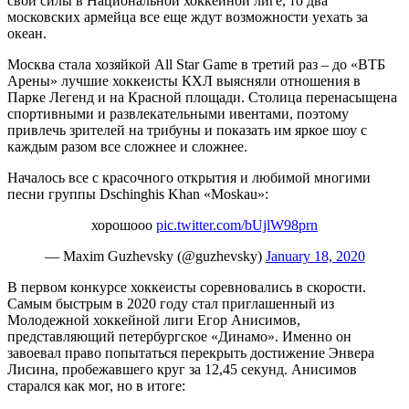
свои силы в Национальной хоккейной лиге, то два
московских армейца все еще ждут возможности уехать за
океан.
Москва стала хозяйкой All Star Game в третий раз – до «ВТБ
Арены» лучшие хоккеисты КХЛ выясняли отношения в
Парке Легенд и на Красной площади. Столица перенасыщена
спортивными и развлекательными ивентами, поэтому
привлечь зрителей на трибуны и показать им яркое шоу с
каждым разом все сложнее и сложнее.
Началось все с красочного открытия и любимой многими
песни группы Dschinghis Khan «Moskau»:
хорошооо
pic.twitter.com/bUjlW98prn
— Мaxim Guzhevsky (@guzhevsky)
January 18, 2020
В первом конкурсе хоккеисты соревновались в скорости.
Самым быстрым в 2020 году стал приглашенный из
Молодежной хоккейной лиги Егор Анисимов,
представляющий петербургское «Динамо». Именно он
завоевал право попытаться перекрыть достижение Энвера
Лисина, пробежавшего круг за 12,45 секунд. Анисимов
старался как мог, но в итоге: