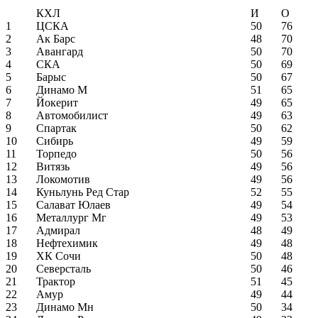
КХЛ
И
О
1
ЦСКА
50
76
2
Ак Барс
48
70
3
Авангард
50
70
4
СКА
50
69
5
Барыс
50
67
6
Динамо М
51
65
7
Йокерит
49
65
8
Автомобилист
49
63
9
Спартак
50
62
10
Сибирь
49
59
11
Торпедо
50
56
12
Витязь
49
56
13
Локомотив
49
56
14
Куньлунь Ред Стар
52
55
15
Салават Юлаев
49
54
16
Металлург Мг
49
53
17
Адмирал
48
49
18
Нефтехимик
49
48
19
ХК Сочи
50
48
20
Северсталь
50
46
21
Трактор
51
45
22
Амур
49
44
23
Динамо Мн
50
34