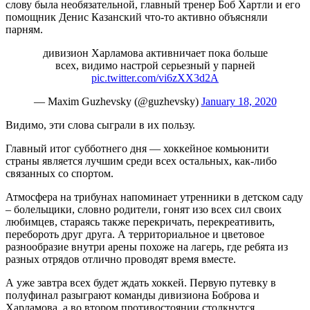
слову была необязательной, главный тренер Боб Хартли и его
помощник Денис Казанский что-то активно объясняли
парням.
дивизион Харламова активничает пока больше
всех, видимо настрой серьезный у парней
pic.twitter.com/vi6zXX3d2A
— Мaxim Guzhevsky (@guzhevsky)
January 18, 2020
Видимо, эти слова сыграли в их пользу.
Главный итог субботнего дня — хоккейное комьюнити
страны является лучшим среди всех остальных, как-либо
связанных со спортом.
Атмосфера на трибунах напоминает утренники в детском саду
– болельщики, словно родители, гонят изо всех сил своих
любимцев, стараясь также перекричать, перекреативить,
перебороть друг друга. А территориальное и цветовое
разнообразие внутри арены похоже на лагерь, где ребята из
разных отрядов отлично проводят время вместе.
А уже завтра всех будет ждать хоккей. Первую путевку в
полуфинал разыграют команды дивизиона Боброва и
Харламова, а во втором противостоянии столкнутся