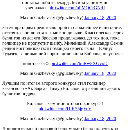
попытка побить рекорд Лисина успехом не
увенчалась
pic.twitter.com/nPMQCrGNdJ
— Мaxim Guzhevsky (@guzhevsky)
January 18, 2020
Затем вратарям предстояло пройти сложнейшее испытание:
отстоять свои ворота как можно дольше. Классическая серия
буллитов из девяти бросков продолжалась до тех пор, пока
голкипер не пропустит шайбу. Милейший Александр Семин
решил воспользоваться помощью своего сына – Юлиус
Гудачек, защищавший ворота дивизиона Боброва, не устоял:
милотааааа☺️
pic.twitter.com/fmRw8XGvpD
— Мaxim Guzhevsky (@guzhevsky)
January 18, 2020
Лучшим по итогам второго конкурса стал голкипер
казанского «Ак Барса» Тимур Билялов, отразивший девять
буллитов подряд.
Билялов – чемпион второго конкурса!
pic.twitter.com/UIK55jgVeV
— Мaxim Guzhevsky (@guzhevsky)
January 18, 2020
Дополнительный призовой балл можно было получить за