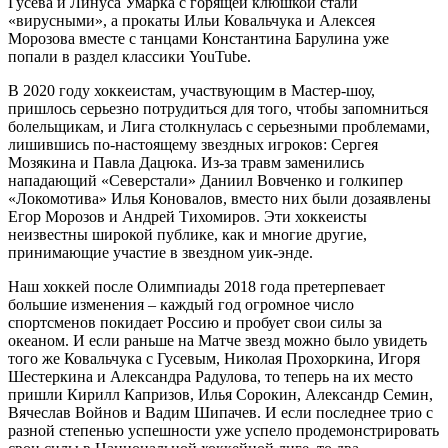
Гусева и Линуса Умарка с горящей клюшкой стали
«вирусными», а прокаты Ильи Ковальчука и Алексея
Морозова вместе с танцами Константина Барулина уже
попали в раздел классики YouTube.
В 2020 году хоккеистам, участвующим в Мастер-шоу,
пришлось серьезно потрудиться для того, чтобы запомниться
болельщикам, и Лига столкнулась с серьезными проблемами,
лишившись по-настоящему звездных игроков: Сергея
Мозякина и Павла Дацюка. Из-за травм заменились
нападающий «Северстали» Даниил Вовченко и голкипер
«Локомотива» Илья Коновалов, вместо них были дозаявлены
Егор Морозов и Андрей Тихомиров. Эти хоккеисты
неизвестны широкой публике, как и многие другие,
принимающие участие в звездном уик-энде.
Наш хоккей после Олимпиады 2018 года претерпевает
большие изменения – каждый год огромное число
спортсменов покидает Россию и пробует свои силы за
океаном. И если раньше на Матче звезд можно было увидеть
того же Ковальчука с Гусевым, Николая Прохоркина, Игоря
Шестеркина и Александра Радулова, то теперь на их место
пришли Кирилл Капризов, Илья Сорокин, Александр Семин,
Вячеслав Войнов и Вадим Шипачев. И если последнее трио с
разной степенью успешности уже успело продемонстрировать