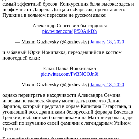
самый эффектный бросок. Конкуренция была высока: здесь и
перфоманс от Даррена Дитца из «Барыса», прочитавшего
Пушкина в вольном пересказе не русском языке:
Александр Сергеевич бы гордился
pic.twitter.com/jFf50ArkDh
— Мaxim Guzhevsky (@guzhevsky)
January 18, 2020
и забавный Юрки Йокипакка, переодевшийся в костюм
новогодней елки:
Елки-Палка Йоккипакка
pic.twitter.com/FvBNCOJn9i
— Мaxim Guzhevsky (@guzhevsky)
January 18, 2020
однако переиграть в находчивости Александра Семина
игрокам не удалось. Форму могли дать разве что Данис
Зарипов, который предстал в образе Капитана Татарстана, и
угощавший всех дранниками белорусский форвард Вячеслав
Грецкий, выбранный болельщиками на Матч звезд благодаря
схожей по звучанию своей фамилии с легендарным Уэйном
Гретцки.