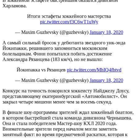
В хоккейной эстафете быстрейшим оказался дивизион
Харламова.
Итоги эстафеты хоккейного мастерства
pic.twitter.com/f3C6wT1uWy
— Мaxim Guzhevsky (@guzhevsky)
January 18, 2020
А самый сильный бросок у дебютанта звездного уик-энда
Йокипакки, решившего запомниться московским
болельщикам. Финн попытался побить достижение
Александра Рязанцева (183 км/ч), но не вышло:
Йокипакка vs Рязанцев
pic.twitter.com/MhIQ4fbtvd
— Мaxim Guzhevsky (@guzhevsky)
January 18, 2020
Конкурс на точность покорился хоккеисту Найджелу Доусу,
представляющему екатеринбургский «Автомобилист». Он
закрыл четыре мишени менее чем за восемь секунд.
В финале шоу-программы зрителей ждал хоккейный биатлон,
в котором быстрейшей стала команда дивизиона Чернышева.
Она и стала победителем Мастер-шоу КХЛ 2020 года.
Внимательные зрители перед началом могли заметить
занятный факт: во время предматчевой раскатки, которая к