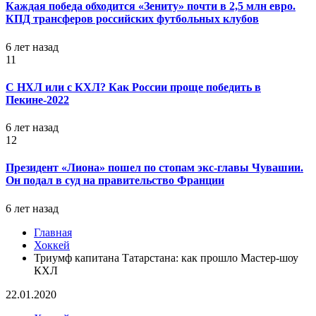
Каждая победа обходится «Зениту» почти в 2,5 млн евро.
КПД трансферов российских футбольных клубов
6 лет назад
11
С НХЛ или с КХЛ? Как России проще победить в
Пекине-2022
6 лет назад
12
Президент «Лиона» пошел по стопам экс-главы Чувашии.
Он подал в суд на правительство Франции
6 лет назад
Главная
Хоккей
Триумф капитана Татарстана: как прошло Мастер-шоу
КХЛ
22.01.2020