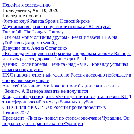
Перейти к содержанию
Понедельник, Авг 10, 2026
Последние новости
Фитнес-клуб Panatta Sport в Новосибирске
Моуринью выразил сочувствие игрокам “Ювентуса”
Dreamfall: The Longest Journey
«Он был моим близким другом». Реакция звезд НБА на
убийство Джорджа Флойда
Девушка дня. Алена Остапенко
«Краснодар» нацелен на бразильца в два раза моложе Вагнера
и в пять раз его дороже. Трансферы РПЛ
Данни: После победы «Зенита» над «МЮ» Роналду услышал
от меня пару шуток
НХЛ наносит ответный удар, но Россия досрочно побеждает в
споре, чьи звезды ярче
Алексей Сафонов: Это Кокорин мог бы доиграть сезон за
«Зенит». А Вагнера заявить не получится
Каждая победа обходится «Зениту» почти в 2,5 млн евро. КПД
трансферов российских футбольных клубов
С НХЛ или с КХЛ? Как России проще победить в
Пекине-2022
Президент «Лиона» пошел по стопам экс-главы Чувашии. Он
подал в суд на правительство Франции