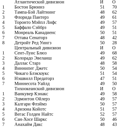
Атлантический дивизион
И
О
1
Бостон Брюинз
51
70
2
Тампа-Бэй Лайтнинг
48
62
3
Флорида Пантерз
49
61
4
Торонто Мэйпл Лифс
49
57
5
Баффало Сэйбрз
49
51
6
Монреаль Канадиенс
50
51
7
Оттава Сенаторз
48
42
8
Детройт Ред Уингз
50
28
Центральный дивизион
И
О
1
Сент-Луис Блюз
49
68
2
Колорадо Эвеланш
49
62
3
Даллас Старз
48
58
4
Виннипег Джетс
50
54
5
Чикаго Блэкхоукс
51
54
6
Нэшвилл Предаторз
47
51
7
Миннесота Уайлд
49
50
Тихоокеанский дивизион
И
О
1
Ванкувер Кэнакс
49
58
2
Эдмонтон Ойлерз
49
57
3
Калгари Флэймз
50
57
4
Аризона Койотс
51
57
5
Вегас Голден Найтс
52
57
6
Сан-Хосе Шаркс
50
46
7
Анахайм Дакс
48
43