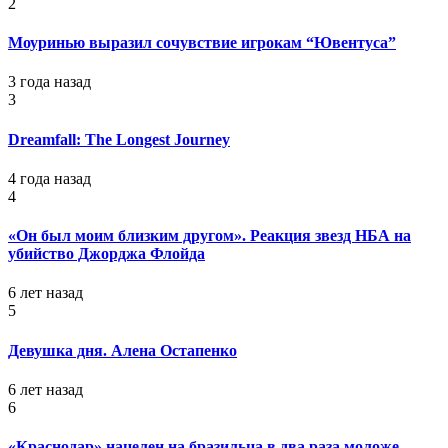
2
Моуринью выразил сочувствие игрокам “Ювентуса”
3 года назад
3
Dreamfall: The Longest Journey
4 года назад
4
«Он был моим близким другом». Реакция звезд НБА на
убийство Джорджа Флойда
6 лет назад
5
Девушка дня. Алена Остапенко
6 лет назад
6
«Краснодар» нацелен на бразильца в два раза моложе