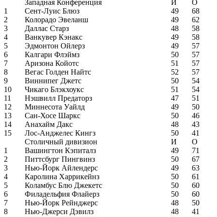
Западная Конференция
И
О
1
Сент-Луис Блюз
49
68
2
Колорадо Эвеланш
49
62
3
Даллас Старз
48
58
4
Ванкувер Кэнакс
49
58
5
Эдмонтон Ойлерз
49
57
6
Калгари Флэймз
50
57
7
Аризона Койотс
51
57
8
Вегас Голден Найтс
52
57
9
Виннипег Джетс
50
54
10
Чикаго Блэкхоукс
51
54
11
Нэшвилл Предаторз
47
51
12
Миннесота Уайлд
49
50
13
Сан-Хосе Шаркс
50
46
14
Анахайм Дакс
48
43
15
Лос-Анджелес Кингз
50
41
Столичный дивизион
И
О
1
Вашингтон Кэпиталз
49
71
2
Питтсбург Пингвинз
50
67
3
Нью-Йорк Айлендерс
49
63
4
Каролина Харрикейнз
50
61
5
Коламбус Блю Джекетс
50
60
6
Филадельфия Флайерз
50
60
7
Нью-Йорк Рейнджерс
48
50
8
Нью-Джерси Дэвилз
48
41