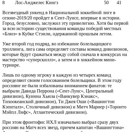
8
Лос-Анджелес Кингз
50
41
Всезвездный уикенд в Национальной хоккейной лиге в
сезоне-2019/20 пройдет в Сент-Луисе, впервые в истории.
Город, безусловно, заслужил эту привелегию. Хотя бы первой
за всю историю существования команды победой местных
«Блюз» в Кубке Стэнли, одержанной прошлым летом.
Уже второй год подряд, во избежание болельщицкого
троллинга, лига сама определяет составы команд дивизионов,
которые будут сражаться между собой сначала в конкурсах на
мастерство «суперскиллз», а затем и в хоккейном мини-
турнире.
Лишь по одному игроку в каждую из четырех команд
определяют своим голосованием болельщики. В этом году
россияне не были избалованы вниманием фанатов: те
выбрали Давида Перрона («Сент-Луис», Центральный
дивизион), Куинна Хьюза («Ванкувер Кэнакс»,
Тихоокеанский дивизион), Ти Джея Оши («Вашингтон
Кэпиталз», Столичный дивизион) и Митч Марнер («Торонто
Мэйпл Лифс», Атлантический дивизион).
При этом фронтофис НХЛ изначально выбрал сразу двух
россиян на Матч всех звезд, причем капитан «Вашингтона»