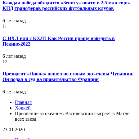
Каждая победа обходится «Зениту» почти в 2,5 млн евро.
КПД трансферов российских футбольных клубов
6 лет назад
11
С НХЛ или с КХЛ? Как России проще победить в
Пекине-2022
6 лет назад
12
Президент «Лиона» пошел по стопам экс-главы Чувашии.
Он подал в суд на правительство Франции
6 лет назад
Главная
Хоккей
Признание за океаном: Василевский сыграет в Матче
всех звезд
23.01.2020