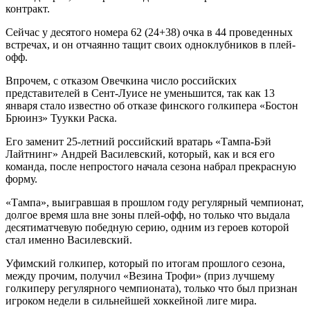
контракт.
Сейчас у десятого номера 62 (24+38) очка в 44 проведенных
встречах, и он отчаянно тащит своих одноклубников в плей-
офф.
Впрочем, с отказом Овечкина число российских
представителей в Сент-Луисе не уменьшится, так как 13
января стало известно об отказе финского голкипера «Бостон
Брюинз» Туукки Раска.
Его заменит 25-летний российский вратарь «Тампа-Бэй
Лайтнинг» Андрей Василевский, который, как и вся его
команда, после непростого начала сезона набрал прекрасную
форму.
«Тампа», выигравшая в прошлом году регулярный чемпионат,
долгое время шла вне зоны плей-офф, но только что выдала
десятиматчевую победную серию, одним из героев которой
стал именно Василевский.
Уфимский голкипер, который по итогам прошлого сезона,
между прочим, получил «Везина Трофи» (приз лучшему
голкиперу регулярного чемпионата), только что был признан
игроком недели в сильнейшей хоккейной лиге мира.