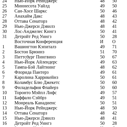
24
Нью-Йорк Рейнджерс
48
50
25
Миннесота Уайлд
49
50
26
Сан-Хосе Шаркс
50
46
27
Анахайм Дакс
48
43
28
Оттава Сенаторз
48
42
29
Нью-Джерси Дэвилз
48
41
30
Лос-Анджелес Кингз
50
41
31
Детройт Ред Уингз
50
28
Восточная Конференция
И
О
1
Вашингтон Кэпиталз
49
71
2
Бостон Брюинз
51
70
3
Питтсбург Пингвинз
50
67
4
Нью-Йорк Айлендерс
49
63
5
Тампа-Бэй Лайтнинг
48
62
6
Флорида Пантерз
49
61
7
Каролина Харрикейнз
50
61
8
Коламбус Блю Джекетс
50
60
9
Филадельфия Флайерз
50
60
10
Торонто Мэйпл Лифс
49
57
11
Баффало Сэйбрз
49
51
12
Монреаль Канадиенс
50
51
13
Нью-Йорк Рейнджерс
48
50
14
Оттава Сенаторз
48
42
15
Нью-Джерси Дэвилз
48
41
16
Детройт Ред Уингз
50
28