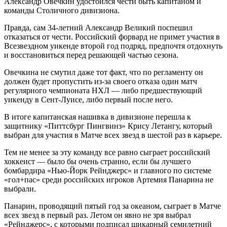
Александр Овечкин удостоился чести быть капитаном и
команды Столичного дивизиона.
Правда, сам 34-летний Александр Великий поспешил
отказаться от чести. Российский форвард не примет участия в
Всезвездном уикенде второй год подряд, предпочтя отдохнуть
и восстановиться перед решающей частью сезона.
Овечкина не смутил даже тот факт, что по регламенту он
должен будет пропустить из-за своего отказа один матч
регулярного чемпионата НХЛ — либо предшествующий
уикенду в Сент-Луисе, либо первый после него.
В итоге капитанская нашивка в дивизионе перешла к
защитнику «Питтсбург Пингвинз» Крису Летангу, который
выбран для участия в Матче всех звезд в шестой раз в карьере.
Тем не менее за эту команду все равно сыграет российский
хоккеист — было бы очень странно, если бы лучшего
бомбардира «Нью-Йорк Рейнджерс» и главного по системе
«гол+пас» среди российских игроков Артемия Панарина не
выбрали.
Панарин, проводящий пятый год за океаном, сыграет в Матче
всех звезд в первый раз. Летом он явно не зря выбрал
«Рейнджерс», с которыми подписал шикарный семилетний