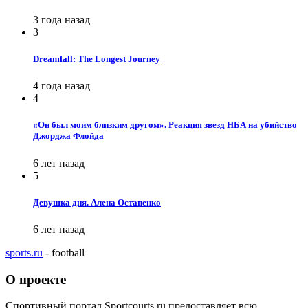
3 года назад
3
Dreamfall: The Longest Journey
4 года назад
4
«Он был моим близким другом». Реакция звезд НБА на убийство
Джорджа Флойда
6 лет назад
5
Девушка дня. Алена Остапенко
6 лет назад
sports.ru
- football
О проекте
Спортивный портал Sportcourts.ru предоставляет всю