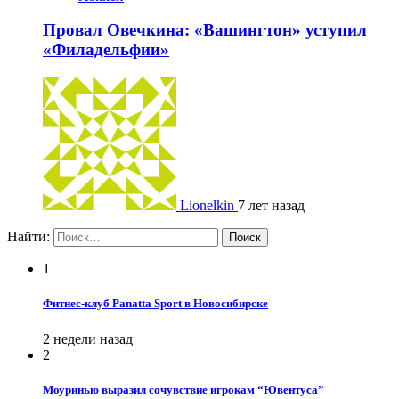
Провал Овечкина: «Вашингтон» уступил
«Филадельфии»
Lionelkin
7 лет назад
Найти:
1
Фитнес-клуб Panatta Sport в Новосибирске
2 недели назад
2
Моуринью выразил сочувствие игрокам “Ювентуса”