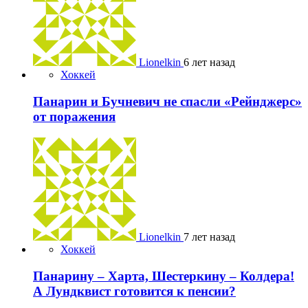
Lionelkin
6 лет назад
Хоккей
Панарин и Бучневич не спасли «Рейнджерс»
от поражения
Lionelkin
7 лет назад
Хоккей
Панарину – Харта, Шестеркину – Колдера!
А Лундквист готовится к пенсии?