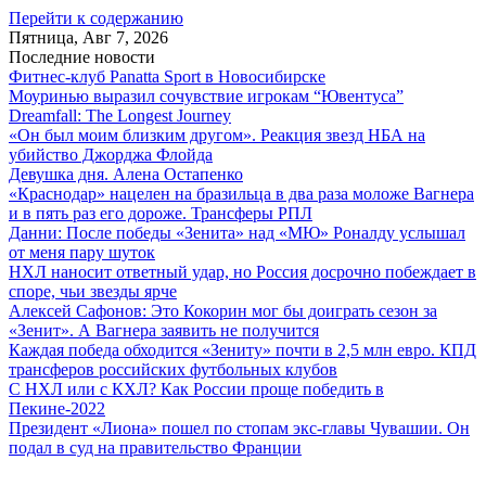
Перейти к содержанию
Пятница, Авг 7, 2026
Последние новости
Фитнес-клуб Panatta Sport в Новосибирске
Моуринью выразил сочувствие игрокам “Ювентуса”
Dreamfall: The Longest Journey
«Он был моим близким другом». Реакция звезд НБА на
убийство Джорджа Флойда
Девушка дня. Алена Остапенко
«Краснодар» нацелен на бразильца в два раза моложе Вагнера
и в пять раз его дороже. Трансферы РПЛ
Данни: После победы «Зенита» над «МЮ» Роналду услышал
от меня пару шуток
НХЛ наносит ответный удар, но Россия досрочно побеждает в
споре, чьи звезды ярче
Алексей Сафонов: Это Кокорин мог бы доиграть сезон за
«Зенит». А Вагнера заявить не получится
Каждая победа обходится «Зениту» почти в 2,5 млн евро. КПД
трансферов российских футбольных клубов
С НХЛ или с КХЛ? Как России проще победить в
Пекине-2022
Президент «Лиона» пошел по стопам экс-главы Чувашии. Он
подал в суд на правительство Франции