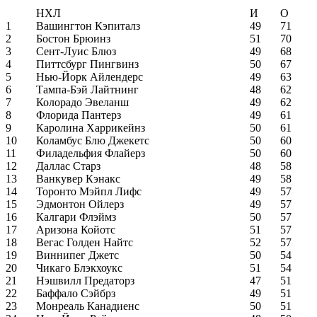
НХЛ
И
О
1
Вашингтон Кэпиталз
49
71
2
Бостон Брюинз
51
70
3
Сент-Луис Блюз
49
68
4
Питтсбург Пингвинз
50
67
5
Нью-Йорк Айлендерс
49
63
6
Тампа-Бэй Лайтнинг
48
62
7
Колорадо Эвеланш
49
62
8
Флорида Пантерз
49
61
9
Каролина Харрикейнз
50
61
10
Коламбус Блю Джекетс
50
60
11
Филадельфия Флайерз
50
60
12
Даллас Старз
48
58
13
Ванкувер Кэнакс
49
58
14
Торонто Мэйпл Лифс
49
57
15
Эдмонтон Ойлерз
49
57
16
Калгари Флэймз
50
57
17
Аризона Койотс
51
57
18
Вегас Голден Найтс
52
57
19
Виннипег Джетс
50
54
20
Чикаго Блэкхоукс
51
54
21
Нэшвилл Предаторз
47
51
22
Баффало Сэйбрз
49
51
23
Монреаль Канадиенс
50
51