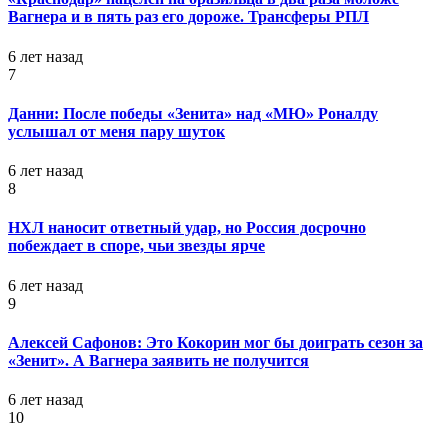
Вагнера и в пять раз его дороже. Трансферы РПЛ
6 лет назад
7
Данни: После победы «Зенита» над «МЮ» Роналду
услышал от меня пару шуток
6 лет назад
8
НХЛ наносит ответный удар, но Россия досрочно
побеждает в споре, чьи звезды ярче
6 лет назад
9
Алексей Сафонов: Это Кокорин мог бы доиграть сезон за
«Зенит». А Вагнера заявить не получится
6 лет назад
10