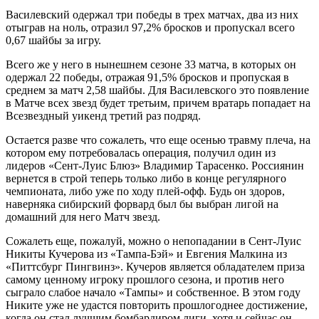
Василевский одержал три победы в трех матчах, два из них
отыграв на ноль, отразил 97,2% бросков и пропускал всего
0,67 шайбы за игру.
Всего же у него в нынешнем сезоне 33 матча, в которых он
одержал 22 победы, отражая 91,5% бросков и пропуская в
среднем за матч 2,58 шайбы. Для Василевского это появление
в Матче всех звезд будет третьим, причем вратарь попадает на
Всезвездный уикенд третий раз подряд.
Остается разве что сожалеть, что еще осенью травму плеча, на
котором ему потребовалась операция, получил один из
лидеров «Сент-Луис Блюз» Владимир Тарасенко. Россиянин
вернется в строй теперь только либо в конце регулярного
чемпионата, либо уже по ходу плей-офф. Будь он здоров,
наверняка сибирский форвард был бы выбран лигой на
домашний для него Матч звезд.
Сожалеть еще, пожалуй, можно о непопадании в Сент-Луис
Никиты Кучерова из «Тампа-Бэй» и Евгения Малкина из
«Питтсбург Пингвинз». Кучеров является обладателем приза
самому ценному игроку прошлого сезона, и против него
сыграло слабое начало «Тампы» и собственное. В этом году
Никите уже не удастся повторить прошлогоднее достижение,
когда он стал лучшим бомбардиром лиги, хотя и сейчас он