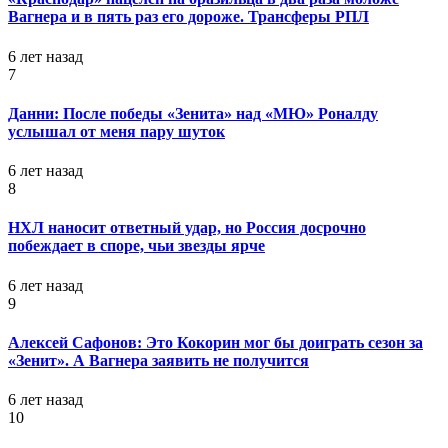
Вагнера и в пять раз его дороже. Трансферы РПЛ
6 лет назад
7
Данни: После победы «Зенита» над «МЮ» Роналду
услышал от меня пару шуток
6 лет назад
8
НХЛ наносит ответный удар, но Россия досрочно
побеждает в споре, чьи звезды ярче
6 лет назад
9
Алексей Сафонов: Это Кокорин мог бы доиграть сезон за
«Зенит». А Вагнера заявить не получится
6 лет назад
10