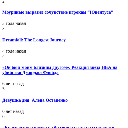
2
Моуринью выразил сочувствие игрокам “Ювентуса”
3 года назад
3
Dreamfall: The Longest Journey
4 года назад
4
«Он был моим близким другом». Реакция звезд НБА на
убийство Джорджа Флойда
6 лет назад
5
Девушка дня. Алена Остапенко
6 лет назад
6
«Краснодар» нацелен на бразильца в два раза моложе