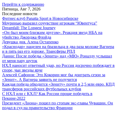
Перейти к содержанию
Пятница, Авг 7, 2026
Последние новости
Фитнес-клуб Panatta Sport в Новосибирске
Моуринью выразил сочувствие игрокам “Ювентуса”
Dreamfall: The Longest Journey
«Он был моим близким другом». Реакция звезд НБА на
убийство Джорджа Флойда
Девушка дня. Алена Остапенко
«Краснодар» нацелен на бразильца в два раза моложе Вагнера
и в пять раз его дороже. Трансферы РПЛ
Данни: После победы «Зенита» над «МЮ» Роналду услышал
от меня пару шуток
НХЛ наносит ответный удар, но Россия досрочно побеждает в
споре, чьи звезды ярче
Алексей Сафонов: Это Кокорин мог бы доиграть сезон за
«Зенит». А Вагнера заявить не получится
Каждая победа обходится «Зениту» почти в 2,5 млн евро. КПД
трансферов российских футбольных клубов
С НХЛ или с КХЛ? Как России проще победить в
Пекине-2022
Президент «Лиона» пошел по стопам экс-главы Чувашии. Он
подал в суд на правительство Франции