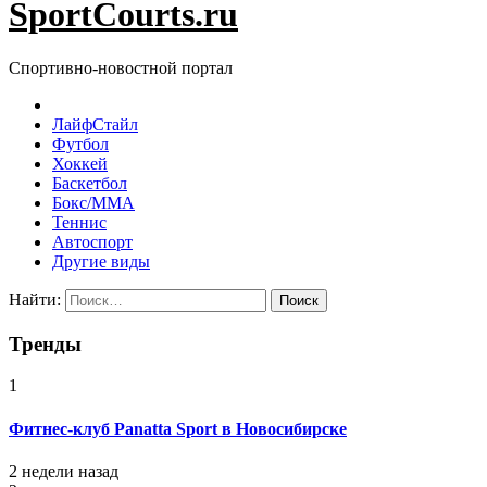
SportCourts.ru
Спортивно-новостной портал
ЛайфСтайл
Футбол
Хоккей
Баскетбол
Бокс/MMA
Теннис
Автоспорт
Другие виды
Найти:
Тренды
1
Фитнес-клуб Panatta Sport в Новосибирске
2 недели назад