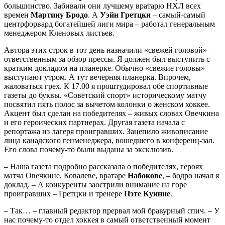
большинство. Забивали они лучшему вратарю НХЛ всех
времен
Мартину Бродо
. А
Уэйн Гретцки
– самый-самый
центрфорвард богатейшей лиги мира – работал генеральным
менеджером Кленовых листьев.
Автора этих строк в тот день назначили «свежей головой» –
ответственным за обзор прессы. Я должен был выступить с
кратким докладом на планерке. Обычно «свежие головы»
выступают утром. А тут вечерняя планерка. Впрочем,
жаловаться грех. К 17.00 я проштудировал обе спортивные
газеты до буквы. «Советский спорт» историческому матчу
посвятил пять полос за вычетом колонки о женском хоккее.
Акцент был сделан на победителях – живых словах Овечкина
и его героических партнерах. Другая газета начала с
репортажа из лагеря проигравших. Зацепило живописание
лица канадского генменеджера, вошедшего в конференц-зал.
Его слова почему-то были выданы за эксклюзив.
– Наша газета подробно рассказала о победителях, героях
матча Овечкине, Ковалеве, вратаре
Набокове
, – бодро начал я
доклад. – А конкуренты заострили внимание на горе
проигравших – Гретцки и тренере
Пэте Куинне
.
– Так… – главный редактор прервал мой бравурный спич. – У
нас почему-то отдел хоккея в самый ответственный момент