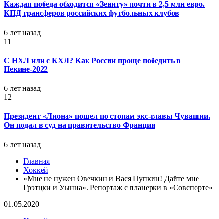
Каждая победа обходится «Зениту» почти в 2,5 млн евро.
КПД трансферов российских футбольных клубов
6 лет назад
11
С НХЛ или с КХЛ? Как России проще победить в
Пекине-2022
6 лет назад
12
Президент «Лиона» пошел по стопам экс-главы Чувашии.
Он подал в суд на правительство Франции
6 лет назад
Главная
Хоккей
«Мне не нужен Овечкин и Вася Пупкин! Дайте мне
Грэтцки и Уынна». Репортаж с планерки в «Совспорте»
01.05.2020