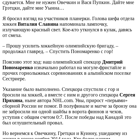
сдувается. Мне не нужен Овечкин и Вася Пупкин. Дайте мне
Грэтцки, дайте мне Уынна…
Я бросил взгляд на участников планерки. Голова шефа отдела
хоккея
Виталия Славина
напоминала лампочку,
излучающую красный свет. Кое-кто уткнулся в кулак, давясь
от смеха.
– Прошу усилить хоккейную олимпийскую бригаду, –
продолжал главред. – Спустить Пономаренко с гор!
Поясняю этот ход: наш олимпийский спекцор
Дмитрий
Пономаренко
изначально работал на могуле-фристайле и
прочих горнолыжных соревнованиях в альпийском поселке
Сестриере.
Указание было выполнено. Спецкора спустили с гор и
бросили на хоккей, а вместе с ним и другого спецкора
Сергея
Пряхина
, ныне автора NHL.com. Увы, прирост «перьями»
сборной России не помог. В полуфинале и матче за бронзу она
не забросили ни одной шайбы в ворота финнов и чехов,
уступив с общим счетом 0:7. После победы над Канадой это
был оглушительный провал.
Но вернемся к Овечкину, Гретцки и Куинну, ушедшему из
жизни в конце ноября 2014 года. Кто более нашим