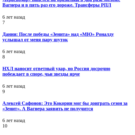
Вагнера и в пять раз его дороже. Трансферы РПЛ
6 лет назад
7
Данни: После победы «Зенита» над «МЮ» Роналду
услышал от меня пару шуток
6 лет назад
8
НХЛ наносит ответный удар, но Россия досрочно
побеждает в споре, чьи звезды ярче
6 лет назад
9
Алексей Сафонов: Это Кокорин мог бы доиграть сезон за
«Зенит». А Вагнера заявить не получится
6 лет назад
10