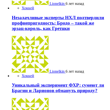
Lionelkin
6 лет назад
Хоккей
Незадачливые эксперты НХЛ подтвердили
профнепригодность: Бродо – такой же
эрзац-король, как Гретцки
Lionelkin
6 лет назад
Хоккей
Уникальный эксперимент ФХР: сумеют ли
Брагин и Ларионов обмануть природу?