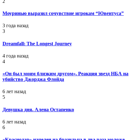
2
Моуринью выразил сочувствие игрокам “Ювентуса”
3 года назад
3
Dreamfall: The Longest Journey
4 года назад
4
«Он был моим близким другом». Реакция звезд НБА на
убийство Джорджа Флойда
6 лет назад
5
Девушка дня. Алена Остапенко
6 лет назад
6
«Краснодар» нацелен на бразильца в два раза моложе