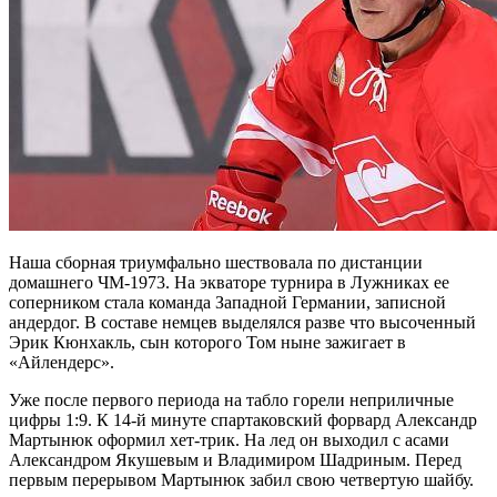
Наша сборная триумфально шествовала по дистанции
домашнего ЧМ-1973. На экваторе турнира в Лужниках
ее
соперником стала команда Западной Германии, записной
андердог. В составе немцев выделялся разве что высоченный
Эрик Кюнхакль, сын которого Том ныне зажигает в
«Айлендерс».
Уже после первого периода на табло горели неприличные
цифры 1:9. К 14-й минуте спартаковский форвард Александр
Мартынюк оформил хет-трик. На лед он выходил с асами
Александром Якушевым и Владимиром Шадриным. Перед
первым перерывом Мартынюк забил свою четвертую шайбу.