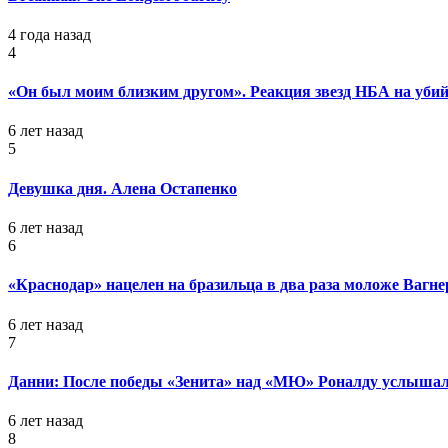
4 года назад
4
«Он был моим близким другом». Реакция звезд НБА на уб
6 лет назад
5
Девушка дня. Алена Остапенко
6 лет назад
6
«Краснодар» нацелен на бразильца в два раза моложе Вагне
6 лет назад
7
Данни: После победы «Зенита» над «МЮ» Роналду услышал
6 лет назад
8