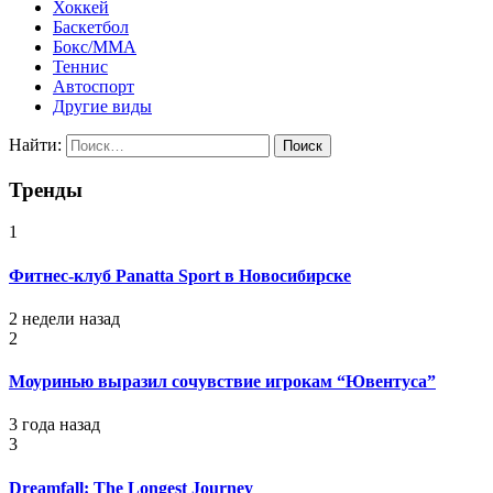
Хоккей
Баскетбол
Бокс/MMA
Теннис
Автоспорт
Другие виды
Найти:
Тренды
1
Фитнес-клуб Panatta Sport в Новосибирске
2 недели назад
2
Моуринью выразил сочувствие игрокам “Ювентуса”
3 года назад
3
Dreamfall: The Longest Journey