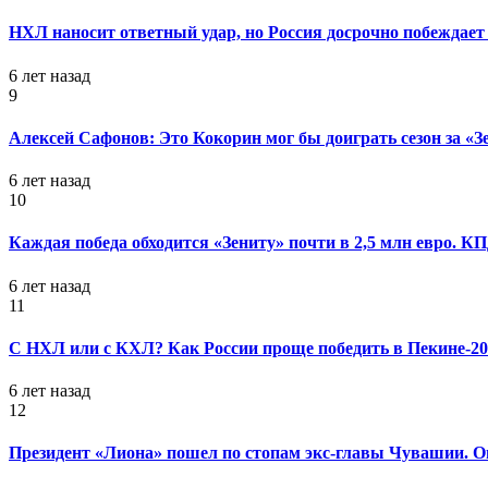
НХЛ наносит ответный удар, но Россия досрочно побеждает 
6 лет назад
9
Алексей Сафонов: Это Кокорин мог бы доиграть сезон за «З
6 лет назад
10
Каждая победа обходится «Зениту» почти в 2,5 млн евро. 
6 лет назад
11
С НХЛ или с КХЛ? Как России проще победить в Пекине-20
6 лет назад
12
Президент «Лиона» пошел по стопам экс-главы Чувашии. Он