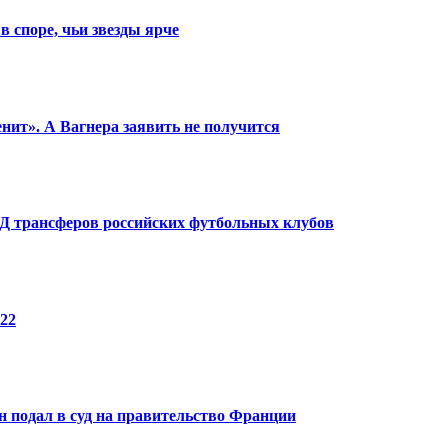
в споре, чьи звезды ярче
енит». А Вагнера заявить не получится
КПД трансферов российских футбольных клубов
22
 подал в суд на правительство Франции