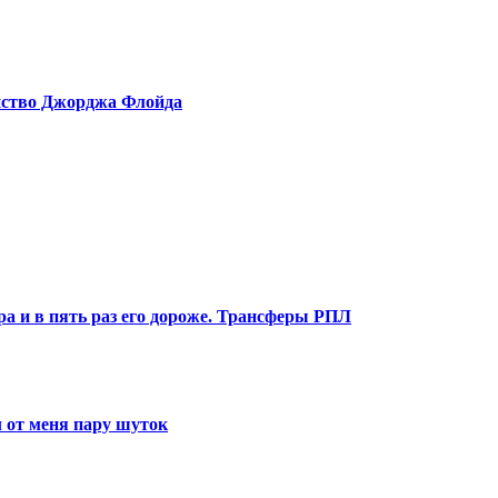
ийство Джорджа Флойда
ра и в пять раз его дороже. Трансферы РПЛ
 от меня пару шуток