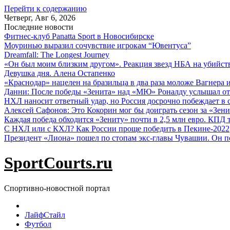
Перейти к содержанию
Четверг, Авг 6, 2026
Последние новости
Фитнес-клуб Panatta Sport в Новосибирске
Моуринью выразил сочувствие игрокам “Ювентуса”
Dreamfall: The Longest Journey
«Он был моим близким другом». Реакция звезд НБА на убийс
Девушка дня. Алена Остапенко
«Краснодар» нацелен на бразильца в два раза моложе Вагнера 
Данни: После победы «Зенита» над «МЮ» Роналду услышал от
НХЛ наносит ответный удар, но Россия досрочно побеждает в с
Алексей Сафонов: Это Кокорин мог бы доиграть сезон за «Зени
Каждая победа обходится «Зениту» почти в 2,5 млн евро. КПД
С НХЛ или с КХЛ? Как России проще победить в Пекине-2022
Президент «Лиона» пошел по стопам экс-главы Чувашии. Он п
SportCourts.ru
Спортивно-новостной портал
ЛайфСтайл
Футбол