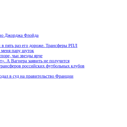
тво Джорджа Флойда
и в пять раз его дороже. Трансферы РПЛ
 меня пару шуток
поре, чьи звезды ярче
т». А Вагнера заявить не получится
 трансферов российских футбольных клубов
одал в суд на правительство Франции