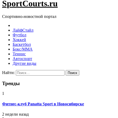
SportCourts.ru
Спортивно-новостной портал
ЛайфСтайл
Футбол
Хоккей
Баскетбол
Бокс/MMA
Теннис
Автоспорт
Другие виды
Найти:
Тренды
1
Фитнес-клуб Panatta Sport в Новосибирске
2 недели назад