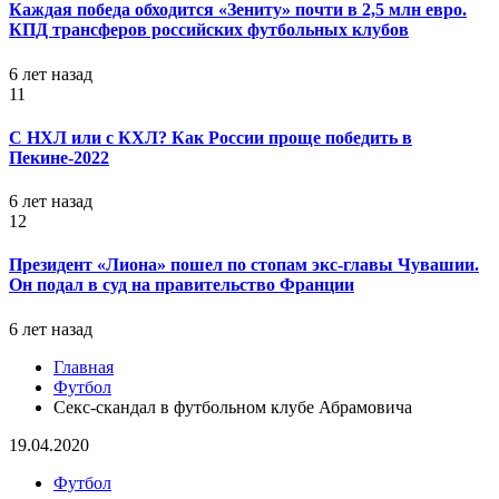
Каждая победа обходится «Зениту» почти в 2,5 млн евро.
КПД трансферов российских футбольных клубов
6 лет назад
11
С НХЛ или с КХЛ? Как России проще победить в
Пекине-2022
6 лет назад
12
Президент «Лиона» пошел по стопам экс-главы Чувашии.
Он подал в суд на правительство Франции
6 лет назад
Главная
Футбол
Секс-скандал в футбольном клубе Абрамовича
19.04.2020
Футбол