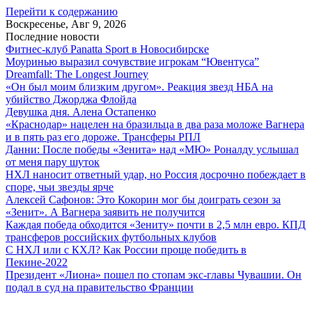
Перейти к содержанию
Воскресенье, Авг 9, 2026
Последние новости
Фитнес-клуб Panatta Sport в Новосибирске
Моуринью выразил сочувствие игрокам “Ювентуса”
Dreamfall: The Longest Journey
«Он был моим близким другом». Реакция звезд НБА на
убийство Джорджа Флойда
Девушка дня. Алена Остапенко
«Краснодар» нацелен на бразильца в два раза моложе Вагнера
и в пять раз его дороже. Трансферы РПЛ
Данни: После победы «Зенита» над «МЮ» Роналду услышал
от меня пару шуток
НХЛ наносит ответный удар, но Россия досрочно побеждает в
споре, чьи звезды ярче
Алексей Сафонов: Это Кокорин мог бы доиграть сезон за
«Зенит». А Вагнера заявить не получится
Каждая победа обходится «Зениту» почти в 2,5 млн евро. КПД
трансферов российских футбольных клубов
С НХЛ или с КХЛ? Как России проще победить в
Пекине-2022
Президент «Лиона» пошел по стопам экс-главы Чувашии. Он
подал в суд на правительство Франции