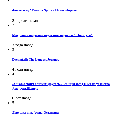
1
Фитнес-клуб Panatta Sport в Новосибирске
2 недели назад
2
Моуринью выразил сочувствие игрокам “Ювентуса”
3 года назад
3
Dreamfall: The Longest Journey
4 года назад
4
«Он был моим близким другом». Реакция звезд НБА на убийство
Джорджа Флойда
6 лет назад
5
Девушка дня. Алена Остапенко