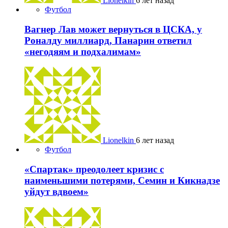
Lionelkin
6 лет назад
Футбол
Вагнер Лав может вернуться в ЦСКА, у
Роналду миллиард, Панарин ответил
«негодяям и подхалимам»
Lionelkin
6 лет назад
Футбол
«Спартак» преодолеет кризис с
наименьшими потерями, Семин и Кикнадзе
уйдут вдвоем»