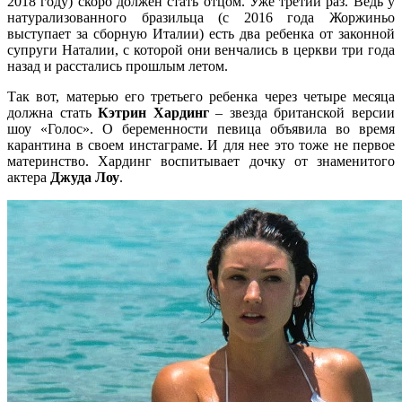
2018 году) скоро должен стать отцом. Уже третий раз. Ведь у
натурализованного бразильца (с 2016 года Жоржиньо
выступает за сборную Италии) есть два ребенка от законной
супруги Наталии, с которой они венчались в церкви три года
назад и расстались прошлым летом.
Так вот, матерью его третьего ребенка через четыре месяца
должна стать
Кэтрин Хардинг
– звезда британской версии
шоу «Голос». О беременности певица объявила во время
карантина в своем инстаграме. И для нее это тоже не первое
материнство. Хардинг воспитывает дочку от знаменитого
актера
Джуда Лоу
.