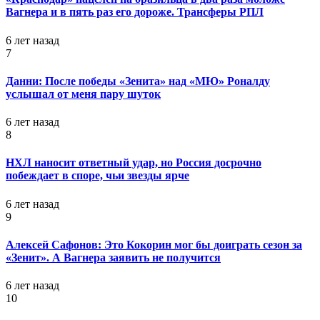
Вагнера и в пять раз его дороже. Трансферы РПЛ
6 лет назад
7
Данни: После победы «Зенита» над «МЮ» Роналду
услышал от меня пару шуток
6 лет назад
8
НХЛ наносит ответный удар, но Россия досрочно
побеждает в споре, чьи звезды ярче
6 лет назад
9
Алексей Сафонов: Это Кокорин мог бы доиграть сезон за
«Зенит». А Вагнера заявить не получится
6 лет назад
10