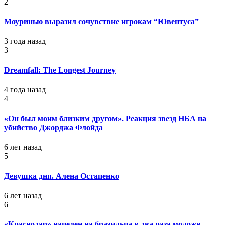
2
Моуринью выразил сочувствие игрокам “Ювентуса”
3 года назад
3
Dreamfall: The Longest Journey
4 года назад
4
«Он был моим близким другом». Реакция звезд НБА на
убийство Джорджа Флойда
6 лет назад
5
Девушка дня. Алена Остапенко
6 лет назад
6
«Краснодар» нацелен на бразильца в два раза моложе