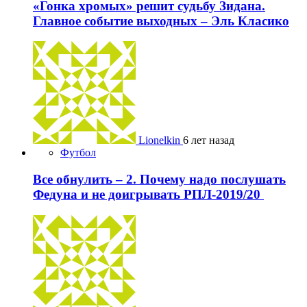
«Гонка хромых» решит судьбу Зидана.
Главное событие выходных – Эль Класико
Lionelkin
6 лет назад
Футбол
Все обнулить – 2. Почему надо послушать
Федуна и не доигрывать РПЛ-2019/20