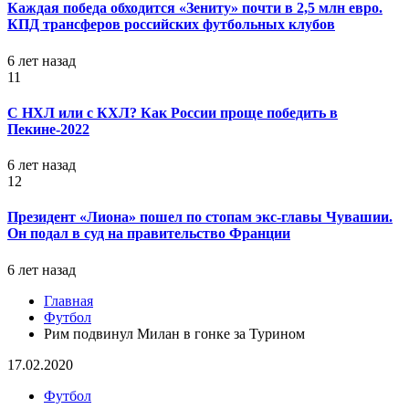
Каждая победа обходится «Зениту» почти в 2,5 млн евро.
КПД трансферов российских футбольных клубов
6 лет назад
11
С НХЛ или с КХЛ? Как России проще победить в
Пекине-2022
6 лет назад
12
Президент «Лиона» пошел по стопам экс-главы Чувашии.
Он подал в суд на правительство Франции
6 лет назад
Главная
Футбол
Рим подвинул Милан в гонке за Турином
17.02.2020
Футбол