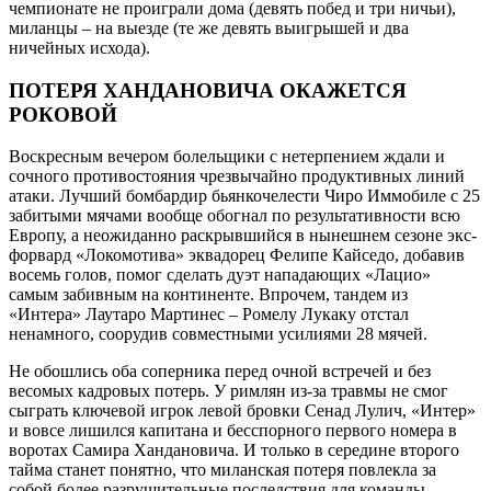
чемпионате не проиграли дома (девять побед и три ничьи),
миланцы – на выезде (те же девять выигрышей и два
ничейных исхода).
ПОТЕРЯ ХАНДАНОВИЧА ОКАЖЕТСЯ
РОКОВОЙ
Воскресным вечером болельщики с нетерпением ждали и
сочного противостояния чрезвычайно продуктивных линий
атаки. Лучший бомбардир бьянкочелести Чиро Иммобиле с 25
забитыми мячами вообще обогнал по результативности всю
Европу, а неожиданно раскрывшийся в нынешнем сезоне экс-
форвард «Локомотива» эквадорец Фелипе Кайседо, добавив
восемь голов, помог сделать дуэт нападающих «Лацио»
самым забивным на континенте. Впрочем, тандем из
«Интера» Лаутаро Мартинес – Ромелу Лукаку отстал
ненамного, соорудив совместными усилиями 28 мячей.
Не обошлись оба соперника перед очной встречей и без
весомых кадровых потерь. У римлян из-за травмы не смог
сыграть ключевой игрок левой бровки Сенад Лулич, «Интер»
и вовсе лишился капитана и бесспорного первого номера в
воротах Самира Хандановича. И только в середине второго
тайма станет понятно, что миланская потеря повлекла за
собой более разрушительные последствия для команды