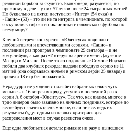
реальной борьбой за скудетто. Бьянконери, разумеется, по-
прежнему в деле – у них 57 очков после 24 сыгранных матчей.
Но буквально на пятки наступают «Интер» (54 очка) и
«Лацио» (53) – это ли не та интрига в чемпионате, по которой
соскучились тифози и поклонники итальянского футбола по
всему миру?
К очной встрече конкуренты «Ювентуса» подошли с
любопытными и впечатляющими сериями. «Лацио» в
последний раз проиграл в чемпионате 25 сентября – и не
кому-нибудь, а как раз «Интеру» на арене имени Джузеппе
Меацца в Милане. После этого подопечные Симоне Индзаги
побили два клубных рекорда: выдали победную серию из 11
матчей (она оборвалась ничьей в римском дерби 25 января) и
провели 18 игр без поражений.
Нерадзурри не уходили с поля без набранных очков чуть
меньше – в 16 встречах кряду, уступив в последний раз в
серии А 6 октября «Ювентусу». Так что, как видим, многое в
трио лидеров было завязано на личных поединках, которые по
весне будут значить очень многое, если не все: ведь их
результаты будут одним из первых критериев для
распределения мест в случае равенства очков.
Еще одна любопытная деталь: римляне ни разу в нынешнем