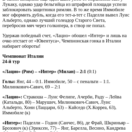
Лукаку, однако удар бельгийца из штрафной площади успели
заблокировать защитники римлян. В то же время Иммобиле
мог оформить дубль, когда его тет-а-тет с Паделли вывел Луис
Альберто, однако лучший голеадор Старого Света,
перебросив мяч через голкипера, в створ не попал.
Удержав победный счет, «Лацио» обошел «Интер» и лишь на
очко отстает от «Ювентуса», Чемпионская гонка в Италии
набирает обороты!
Чемпионат Италии
24-й тур
«Лацио» (Рим) – «Интер» (Милан) – 2:1
(0:1)
Голы:
Янг, 44 – 0:1. Иммобиле, 50 – с пенальти – 1:1.
Милинкович-Савич, 69 – 2:1
«Лацио»:
Стракоша – Луис Фелипе, Ачерби, Раду – Лейва
(Катальди, 80) – Марушич, Милинкович-Савич, Луис
Альберто, Хони (Лаццари, 63) – Кайседо (Х.Корреа, 63),
Иммобиле (к)
«Интер»:
Паделли – Годин (Санчес, 86), де Фрай, Шкриньяр –
Брозович (к) (Эриксен, 77) – Янг, Барелла, Весино, Кандрева