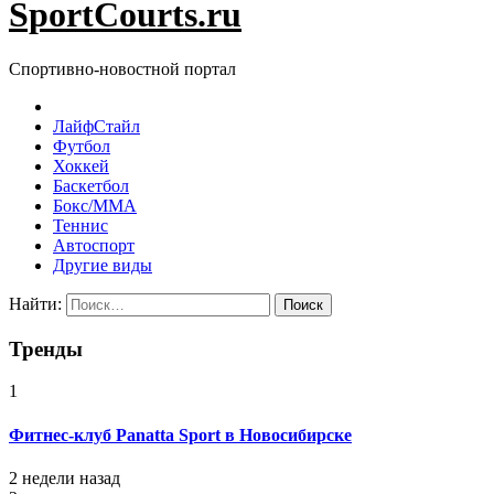
SportCourts.ru
Спортивно-новостной портал
ЛайфСтайл
Футбол
Хоккей
Баскетбол
Бокс/MMA
Теннис
Автоспорт
Другие виды
Найти:
Тренды
1
Фитнес-клуб Panatta Sport в Новосибирске
2 недели назад