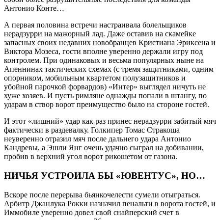
Антонио Конте…
А первая половина встречи настраивала болельщиков
нерадзурри на мажорный лад. Даже оставив на скамейке
запасных своих недавних новобранцев Кристиана Эриксена и
Виктора Мозеса, гости вполне уверенно держали игру под
контролем. При одинаковых и весьма популярных ныне на
Апеннинах тактических схемах (с тремя защитниками, одним
опорником, мобильным квартетом полузащитников и
убойной парочкой форвардов) «Интер» выглядел ничуть не
хуже хозяев. И пусть римляне однажды попали в штангу, по
ударам в створ ворот преимущество было на стороне гостей.
И этот «лишний» удар как раз принес нерадзурри забитый мяч
фактически в раздевалку. Голкипер Томас Стракоша
неуверенно отразил мяч после дальнего удара Антонио
Кандревы, а Эшли Янг очень удачно сыграл на добивании,
пробив в верхний угол ворот рикошетом от газона.
НИЧЬЯ УСТРОИЛА БЫ «ЮВЕНТУС», НО…
Вскоре после перерыва бьянкочелести сумели отыграться.
Арбитр Джанлука Рокки назначил пенальти в ворота гостей, и
Иммобиле уверенно довел свой снайперский счет в