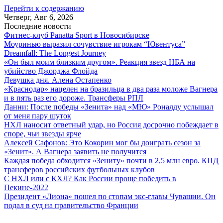
Перейти к содержанию
Четверг, Авг 6, 2026
Последние новости
Фитнес-клуб Panatta Sport в Новосибирске
Моуринью выразил сочувствие игрокам “Ювентуса”
Dreamfall: The Longest Journey
«Он был моим близким другом». Реакция звезд НБА на
убийство Джорджа Флойда
Девушка дня. Алена Остапенко
«Краснодар» нацелен на бразильца в два раза моложе Вагнера
и в пять раз его дороже. Трансферы РПЛ
Данни: После победы «Зенита» над «МЮ» Роналду услышал
от меня пару шуток
НХЛ наносит ответный удар, но Россия досрочно побеждает в
споре, чьи звезды ярче
Алексей Сафонов: Это Кокорин мог бы доиграть сезон за
«Зенит». А Вагнера заявить не получится
Каждая победа обходится «Зениту» почти в 2,5 млн евро. КПД
трансферов российских футбольных клубов
С НХЛ или с КХЛ? Как России проще победить в
Пекине-2022
Президент «Лиона» пошел по стопам экс-главы Чувашии. Он
подал в суд на правительство Франции