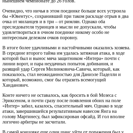
нынешнем чемпионате до 26 голов.
Очевидно, что ничья в этом поединке больше всех устроила
бы «Ювентус», сохранивший при таком раскладе отрыв в два
очка от миланцев и в три – от римлян. Однако оба
преследователя туринцев и мысли не допускали, чтобы
удовлетвориться в очном поединке никому особо не
интересным дележом очков поровну.
В итоге более удачливыми и настойчивыми оказались хозяева.
В середине второго тайма им удалась затяжная атака, в ходе
которой был и вынос мяча защитником «Интера» почти с
линии ворот, и пара неудачных попыток добивания, и
разящий удар Сергея Милинковича-Савича, который, как
показалось, стал неожиданностью для Даниэле Паделли и
который, возможно, смог бы отразить всемогущий
Ханданович.
Конте ничего не оставалось, как бросить в бой Мозеса с
Эриксеном, и почти сразу после появления обоих на поле
«Интер» забил, казалось, спасительный мяч. Однако в ходе
атаки, завершившейся результативным навесом Янга на
голову Мартинесу, был зафиксирован офсайд. И гол вполне
логично арбитры не засчитали.
В самой концовке еще один шанс уйти от поражения был у