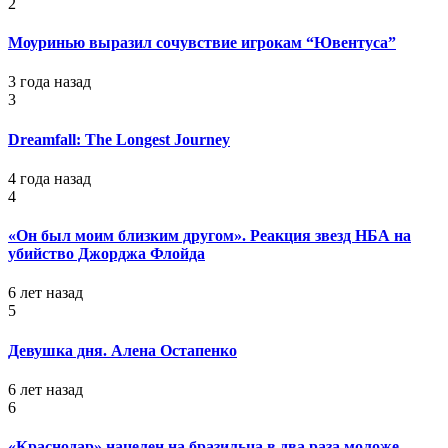
2
Моуринью выразил сочувствие игрокам “Ювентуса”
3 года назад
3
Dreamfall: The Longest Journey
4 года назад
4
«Он был моим близким другом». Реакция звезд НБА на
убийство Джорджа Флойда
6 лет назад
5
Девушка дня. Алена Остапенко
6 лет назад
6
«Краснодар» нацелен на бразильца в два раза моложе