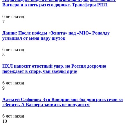
Вагнера и в пять раз его дороже. Трансферы РПЛ
6 лет назад
7
Данни: После победы «Зенита» над «МЮ» Роналду
услышал от меня пару шуток
6 лет назад
8
НХЛ наносит ответный удар, но Россия досрочно
побеждает в споре, чьи звезды ярче
6 лет назад
9
Алексей Сафонов: Это Кокорин мог бы доиграть сезон за
«Зенит». А Вагнера заявить не получится
6 лет назад
10