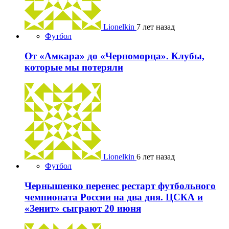
Lionelkin
7 лет назад
Футбол
От «Амкара» до «Черноморца». Клубы,
которые мы потеряли
Lionelkin
6 лет назад
Футбол
Чернышенко перенес рестарт футбольного
чемпионата России на два дня. ЦСКА и
«Зенит» сыграют 20 июня