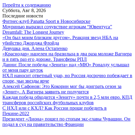
Перейти к содержанию
Суббота, Авг 8, 2026
Последние новости
Фитнес-клуб Panatta Sport в Новосибирске
Моуринью выразил сочувствие игрокам “Ювентуса”
Dreamfall: The Longest Journey
«Он был моим близким другом». Реакция звезд НБА на
убийство Джорджа Флойда
Девушка дня. Алена Остапенко
«Краснодар» нацелен на бразильца в два раза моложе Вагнера
и в пять раз его дороже. Трансферы РПЛ
Данни: После победы «Зенита» над «МЮ» Роналду услышал
от меня пару шуток
НХЛ наносит ответный удар, но Россия досрочно побеждает в
споре, чьи звезды ярче
Алексей Сафонов: Это Кокорин мог бы доиграть сезон за
«Зенит». А Вагнера заявить не получится
Каждая победа обходится «Зениту» почти в 2,5 млн евро. КПД
трансферов российских футбольных клубов
С НХЛ или с КХЛ? Как России проще победить в
Пекине-2022
Президент «Лиона» пошел по стопам экс-главы Чувашии. Он
подал в суд на правительство Франции