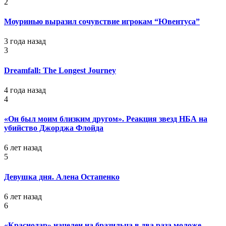
2
Моуринью выразил сочувствие игрокам “Ювентуса”
3 года назад
3
Dreamfall: The Longest Journey
4 года назад
4
«Он был моим близким другом». Реакция звезд НБА на
убийство Джорджа Флойда
6 лет назад
5
Девушка дня. Алена Остапенко
6 лет назад
6
«Краснодар» нацелен на бразильца в два раза моложе