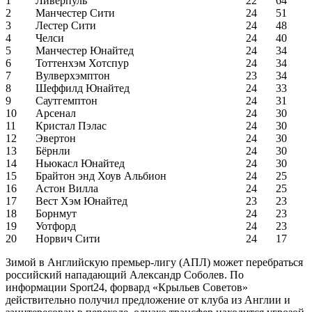
1
Ливерпуль
22
64
2
Манчестер Сити
24
51
3
Лестер Сити
24
48
4
Челси
24
40
5
Манчестер Юнайтед
24
34
6
Тоттенхэм Хотспур
24
34
7
Вулверхэмптон
23
34
8
Шеффилд Юнайтед
24
33
9
Саутгемптон
24
31
10
Арсенал
24
30
11
Кристал Пэлас
24
30
12
Эвертон
24
30
13
Бёрнли
24
30
14
Ньюкасл Юнайтед
24
30
15
Брайтон энд Хоув Альбион
24
25
16
Астон Вилла
24
25
17
Вест Хэм Юнайтед
23
23
18
Борнмут
24
23
19
Уотфорд
24
23
20
Норвич Сити
24
17
Зимой в Английскую премьер-лигу (АПЛ) может перебраться
российский нападающий Александр Соболев. По
информации Sport24, форвард «Крыльев Советов»
действительно получил предложение от клуба из Англии и