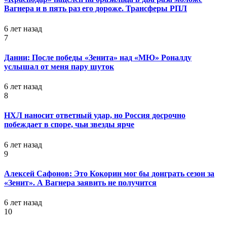
Вагнера и в пять раз его дороже. Трансферы РПЛ
6 лет назад
7
Данни: После победы «Зенита» над «МЮ» Роналду
услышал от меня пару шуток
6 лет назад
8
НХЛ наносит ответный удар, но Россия досрочно
побеждает в споре, чьи звезды ярче
6 лет назад
9
Алексей Сафонов: Это Кокорин мог бы доиграть сезон за
«Зенит». А Вагнера заявить не получится
6 лет назад
10