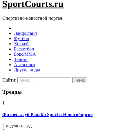
SportCourts.ru
Спортивно-новостной портал
ЛайфСтайл
Футбол
Хоккей
Баскетбол
Бокс/MMA
Теннис
Автоспорт
Другие виды
Найти:
Тренды
1
Фитнес-клуб Panatta Sport в Новосибирске
2 недели назад