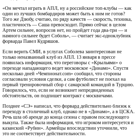
«Он мечтал играть в АПЛ, ну а российские топ-клубы — как
один из лучших бомбардиров может быть к ним не готов?
Того же Дзюбу, считаю, по ряду качеств — скорость, техника,
пластичность — Саша превосходит. Прямо сейчас в целом
Артем сильнее, вопросов нет, но пройдет года два-три — и
намного сильнее будет Соболь», — считает экс-одноклубник
форварда Павел Кудряшов.
Если верить СМИ, в услугах Соболева заинтересован не
только неназванный клуб из АПЛ. 13 января в прессе
появилась информация, что переговоры с «Крыльями» о
переходе нападающего ведет московское «Динамо». Спустя
несколько дней «Чемпионат.com» сообщил, что стороны
согласовали условия сделки, а сам футболист не поехал на
первый тренировочный сбор с самарской командой в Турцию.
Говорилось, что, если не возникнет непредвиденных
обстоятельств, он подпишет контракт с москвичами.
Позднее «СЭ» написал, что форвард действительно близок к
переходу в столичный клуб, однако не в «Динамо», а в ЦСКА.
Речь шла об аренде до конца сезона с правом последующего
выкупа. Также была информация, что игроком интересуется и
казанский «Рубин». Армейцы впоследствии уточнили, что
это не соответствует действительности.