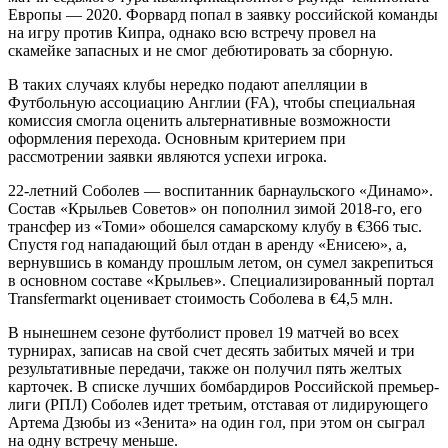
Европы — 2020. Форвард попал в заявку российской команды
на игру против Кипра, однако всю встречу провел на
скамейке запасных и не смог дебютировать за сборную.
В таких случаях клубы нередко подают апелляции в
Футбольную ассоциацию Англии (FA), чтобы специальная
комиссия смогла оценить альтернативные возможности
оформления перехода. Основным критерием при
рассмотрении заявки являются успехи игрока.
22-летний Соболев — воспитанник барнаульского «Динамо».
Состав «Крыльев Советов» он пополнил зимой 2018-го, его
трансфер из «Томи» обошелся самарскому клубу в €366 тыс.
Спустя год нападающий был отдан в аренду «Енисею», а,
вернувшись в команду прошлым летом, он сумел закрепиться
в основном составе «Крыльев». Специализированный портал
Transfermarkt оценивает стоимость Соболева в €4,5 млн.
В нынешнем сезоне футболист провел 19 матчей во всех
турнирах, записав на свой счет десять забитых мячей и три
результативные передачи, также он получил пять желтых
карточек. В списке лучших бомбардиров Российской премьер-
лиги (РПЛ) Соболев идет третьим, отставая от лидирующего
Артема Дзюбы из «Зенита» на один гол, при этом он сыграл
на одну встречу меньше.