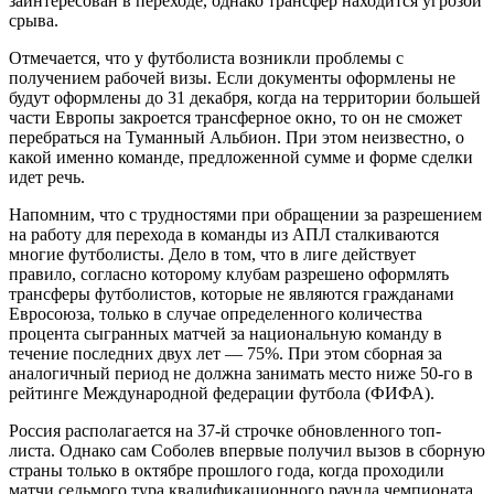
заинтересован в переходе, однако трансфер находится угрозой
срыва.
Отмечается, что у футболиста возникли проблемы с
получением рабочей визы. Если документы оформлены не
будут оформлены до 31 декабря, когда на территории большей
части Европы закроется трансферное окно, то он не сможет
перебраться на Туманный Альбион. При этом неизвестно, о
какой именно команде, предложенной сумме и форме сделки
идет речь.
Напомним, что с трудностями при обращении за разрешением
на работу для перехода в команды из АПЛ сталкиваются
многие футболисты. Дело в том, что в лиге действует
правило, согласно которому клубам разрешено оформлять
трансферы футболистов, которые не являются гражданами
Евросоюза, только в случае определенного количества
процента сыгранных матчей за национальную команду в
течение последних двух лет — 75%. При этом сборная за
аналогичный период не должна занимать место ниже 50-го в
рейтинге Международной федерации футбола (ФИФА).
Россия располагается на 37-й строчке обновленного топ-
листа. Однако сам Соболев впервые получил вызов в сборную
страны только в октябре прошлого года, когда проходили
матчи седьмого тура квалификационного раунда чемпионата