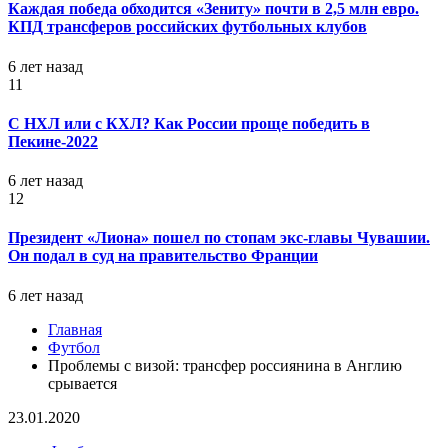
Каждая победа обходится «Зениту» почти в 2,5 млн евро.
КПД трансферов российских футбольных клубов
6 лет назад
11
С НХЛ или с КХЛ? Как России проще победить в
Пекине-2022
6 лет назад
12
Президент «Лиона» пошел по стопам экс-главы Чувашии.
Он подал в суд на правительство Франции
6 лет назад
Главная
Футбол
Проблемы с визой: трансфер россиянина в Англию
срывается
23.01.2020