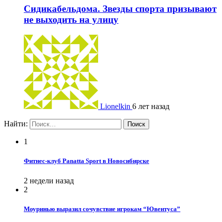
Сидикабельдома. Звезды спорта призывают
не выходить на улицу
Lionelkin
6 лет назад
Найти:
1
Фитнес-клуб Panatta Sport в Новосибирске
2 недели назад
2
Моуринью выразил сочувствие игрокам “Ювентуса”