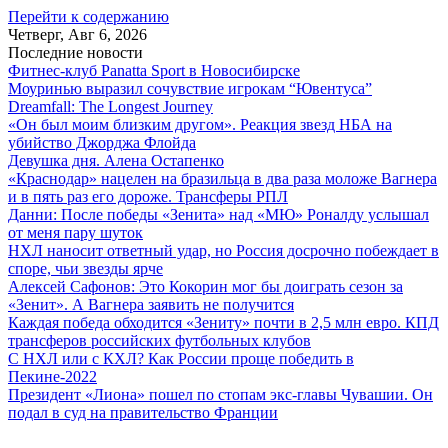
Перейти к содержанию
Четверг, Авг 6, 2026
Последние новости
Фитнес-клуб Panatta Sport в Новосибирске
Моуринью выразил сочувствие игрокам “Ювентуса”
Dreamfall: The Longest Journey
«Он был моим близким другом». Реакция звезд НБА на
убийство Джорджа Флойда
Девушка дня. Алена Остапенко
«Краснодар» нацелен на бразильца в два раза моложе Вагнера
и в пять раз его дороже. Трансферы РПЛ
Данни: После победы «Зенита» над «МЮ» Роналду услышал
от меня пару шуток
НХЛ наносит ответный удар, но Россия досрочно побеждает в
споре, чьи звезды ярче
Алексей Сафонов: Это Кокорин мог бы доиграть сезон за
«Зенит». А Вагнера заявить не получится
Каждая победа обходится «Зениту» почти в 2,5 млн евро. КПД
трансферов российских футбольных клубов
С НХЛ или с КХЛ? Как России проще победить в
Пекине-2022
Президент «Лиона» пошел по стопам экс-главы Чувашии. Он
подал в суд на правительство Франции