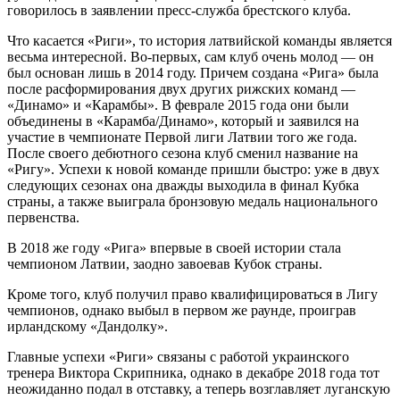
говорилось в заявлении пресс-служба брестского клуба.
Что касается «Риги», то история латвийской команды является
весьма интересной. Во-первых, сам клуб очень молод — он
был основан лишь в 2014 году. Причем создана «Рига» была
после расформирования двух других рижских команд —
«Динамо» и «Карамбы». В феврале 2015 года они были
объединены в «Карамба/Динамо», который и заявился на
участие в чемпионате Первой лиги Латвии того же года.
После своего дебютного сезона клуб сменил название на
«Ригу». Успехи к новой команде пришли быстро: уже в двух
следующих сезонах она дважды выходила в финал Кубка
страны, а также выиграла бронзовую медаль национального
первенства.
В 2018 же году «Рига» впервые в своей истории стала
чемпионом Латвии, заодно завоевав Кубок страны.
Кроме того, клуб получил право квалифицироваться в Лигу
чемпионов, однако выбыл в первом же раунде, проиграв
ирландскому «Дандолку».
Главные успехи «Риги» связаны с работой украинского
тренера Виктора Скрипника, однако в декабре 2018 года тот
неожиданно подал в отставку, а теперь возглавляет луганскую