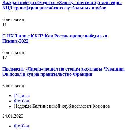
Каждая победа обходится «Зениту» почти в 2,5 млн евро.
КПД трансферов российских футбольных клубов
6 лет назад
11
С НХЛ или с КХЛ? Как России проще победить в
Пекине-2022
6 лет назад
12
Президент «Лиона» пошел по стопам экс-главы Чувашии.
Он подал в суд на правительство Франции
6 лет назад
Главная
Футбол
Надежда Балтии: какой клуб возглавит Кононов
24.01.2020
Футбол