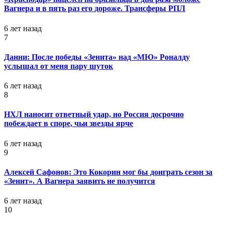
Вагнера и в пять раз его дороже. Трансферы РПЛ
6 лет назад
7
Данни: После победы «Зенита» над «МЮ» Роналду
услышал от меня пару шуток
6 лет назад
8
НХЛ наносит ответный удар, но Россия досрочно
побеждает в споре, чьи звезды ярче
6 лет назад
9
Алексей Сафонов: Это Кокорин мог бы доиграть сезон за
«Зенит». А Вагнера заявить не получится
6 лет назад
10