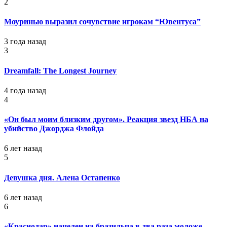
2
Моуринью выразил сочувствие игрокам “Ювентуса”
3 года назад
3
Dreamfall: The Longest Journey
4 года назад
4
«Он был моим близким другом». Реакция звезд НБА на
убийство Джорджа Флойда
6 лет назад
5
Девушка дня. Алена Остапенко
6 лет назад
6
«Краснодар» нацелен на бразильца в два раза моложе