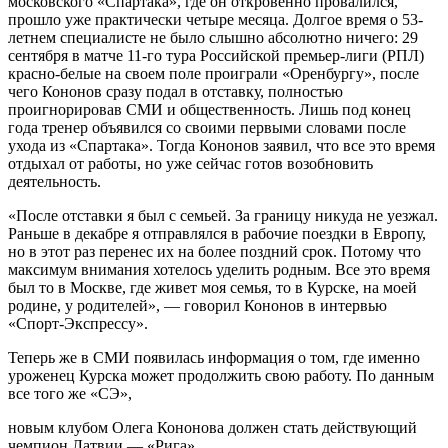
московского «Спартака», где он откровенно провалился,
прошло уже практически четыре месяца. Долгое время о 53-
летнем специалисте не было слышно абсолютно ничего: 29
сентября в матче 11-го тура Российской премьер-лиги (РПЛ)
красно-белые на своем поле проиграли «Оренбургу», после
чего Кононов сразу подал в отставку, полностью
проигнорировав СМИ и общественность. Лишь под конец
года тренер объявился со своими первыми словами после
ухода из «Спартака». Тогда Кононов заявил, что все это время
отдыхал от работы, но уже сейчас готов возобновить
деятельность.
«После отставки я был с семьей. За границу никуда не уезжал.
Раньше в декабре я отправлялся в рабочие поездки в Европу,
но в этот раз перенес их на более поздний срок. Потому что
максимум внимания хотелось уделить родным. Все это время
был то в Москве, где живет моя семья, то в Курске, на моей
родине, у родителей», — говорил Кононов в интервью
«Спорт-Экспрессу».
Теперь же в СМИ появилась информация о том, где именно
уроженец Курска может продолжить свою работу. По данным
все того же «СЭ»,
новым клубом Олега Кононова должен стать действующий
чемпион Латвии — «Рига».