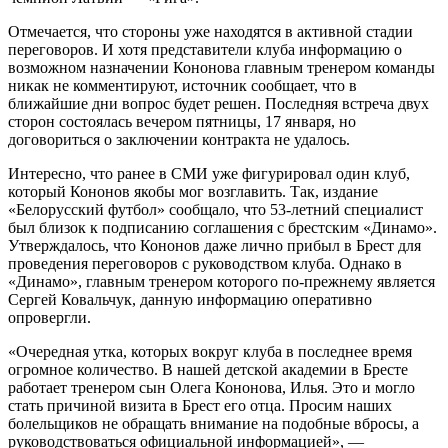
Отмечается, что стороны уже находятся в активной стадии
переговоров. И хотя представители клуба информацию о
возможном назначении Кононова главным тренером команды
никак не комментируют, источник сообщает, что в
ближайшие дни вопрос будет решен. Последняя встреча двух
сторон состоялась вечером пятницы, 17 января, но
договориться о заключении контракта не удалось.
Интересно, что ранее в СМИ уже фигурировал один клуб,
который Кононов якобы мог возглавить. Так, издание
«Белорусский футбол» сообщало, что 53-летний специалист
был близок к подписанию соглашения с брестским «Динамо».
Утверждалось, что Кононов даже лично прибыл в Брест для
проведения переговоров с руководством клуба. Однако в
«Динамо», главным тренером которого по-прежнему является
Сергей Ковальчук, данную информацию оперативно
опровергли.
«Очередная утка, которых вокруг клуба в последнее время
огромное количество. В нашей детской академии в Бресте
работает тренером сын Олега Кононова, Илья. Это и могло
стать причиной визита в Брест его отца. Просим наших
болельщиков не обращать внимание на подобные вбросы, а
руководствоваться официальной информацией», —