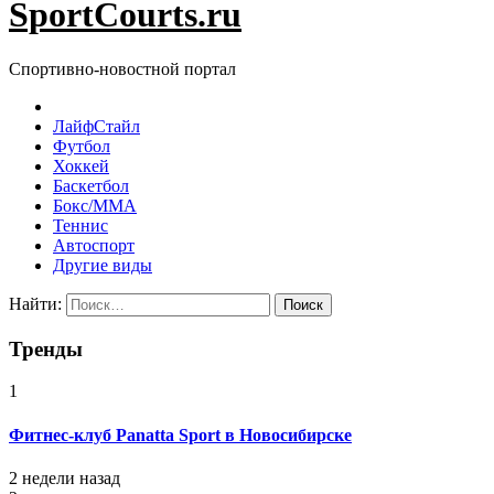
SportCourts.ru
Спортивно-новостной портал
ЛайфСтайл
Футбол
Хоккей
Баскетбол
Бокс/MMA
Теннис
Автоспорт
Другие виды
Найти:
Тренды
1
Фитнес-клуб Panatta Sport в Новосибирске
2 недели назад