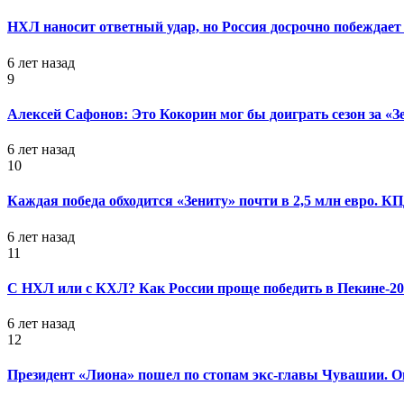
НХЛ наносит ответный удар, но Россия досрочно побеждает 
6 лет назад
9
Алексей Сафонов: Это Кокорин мог бы доиграть сезон за «З
6 лет назад
10
Каждая победа обходится «Зениту» почти в 2,5 млн евро. 
6 лет назад
11
С НХЛ или с КХЛ? Как России проще победить в Пекине-20
6 лет назад
12
Президент «Лиона» пошел по стопам экс-главы Чувашии. Он