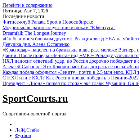
Перейти к содержанию
Пятница, Авг 7, 2026
Последние новости
Фитнес-клуб Panatta Sport в Новосибирске
Моуринью выразил сочувствие игрокам “Ювентуса”
Dreamfall: The Longest Journey
«Он был моим близким другом». Реакция звезд НБА на убийс
Девушка дня. Алена Остапенко
«Краснодар» нацелен на бразильца в два раза моложе Вагнера 
Данни: После победы «Зенита» над «МЮ» Роналду услышал от
НХЛ наносит ответный удар, но Россия досрочно побеждает в с
Алексей Сафонов: Это Кокорин мог бы доиграть сезон за «Зени
Каждая победа обходится «Зениту» почти в 2,5 млн евро. КПД
С НХЛ или с КХЛ? Как России проще победить в Пекине-2022
Президент «Лиона» пошел по стопам экс-главы Чувашии. Он п
SportCourts.ru
Спортивно-новостной портал
ЛайфСтайл
Футбол