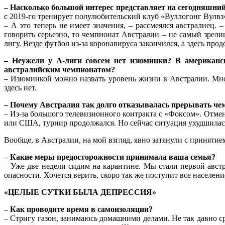
– Насколько большой интерес
представляет на сегодняшний
с 2019-го тренирует полулюбительский клуб «Вуллогонг Вулвз
– А это теперь не имеет значения, – рассмеялся австралиец
говорить серьезно, то чемпионат Австралии – не самый зрели
лигу. Везде футбол из-за коронавируса закончился, а здесь прод
– Неужели у А-лиги совсем нет изюминки? В американс
австралийским чемпионатом?
– Изюминкой можно назвать уровень жизни в Австралии. Мног
здесь нет.
– Почему Австралия так долго отказывалась прерывать че
– Из-за большого телевизионного контракта с «Фоксом». Отмен
или США, турнир продолжался. Но сейчас ситуация ухудшилась
Вообще, в Австралии, на мой взгляд, явно затянули с принятие
– Какие меры предосторожности принимала ваша семья?
– Уже две недели сидим на карантине. Мы стали первой авст
опасности. Хочется верить, скоро так же поступит все населени
«ЦЕЛЫЕ СУТКИ БЫЛА ДЕПРЕССИЯ»
– Как проводите время в самоизоляции?
– Стригу газон, занимаюсь домашними делами. Не так давно ср