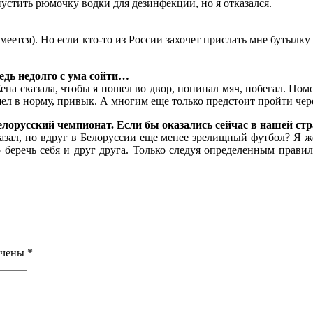
устить рюмочку водки для дезинфекции, но я отказался.
смеется). Но если кто-то из России захочет прислать мне бутылку
едь недолго с ума сойти…
на сказала, чтобы я пошел во двор, попинал мяч, побегал. Помо
шел в норму, привык. А многим еще только предстоит пройти чере
белорусский чемпионат. Если бы оказались сейчас в нашей с
азал, но вдруг в Белоруссии еще менее зрелищный футбол? Я ж
адо беречь себя и друг друга. Только следуя определенным прав
ечены
*