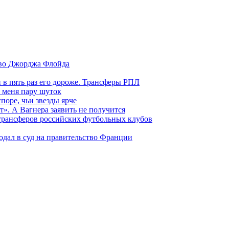
тво Джорджа Флойда
и в пять раз его дороже. Трансферы РПЛ
 меня пару шуток
поре, чьи звезды ярче
т». А Вагнера заявить не получится
 трансферов российских футбольных клубов
одал в суд на правительство Франции