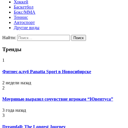
Хоккей
Баскетбол
Бокс/MMA
Теннис
Автоспорт
Другие виды
Найти:
Тренды
1
Фитнес-клуб Panatta Sport в Новосибирске
2 недели назад
2
Моуринью выразил сочувствие игрокам “Ювентуса”
3 года назад
3
Dreamfall: The Longest Journey