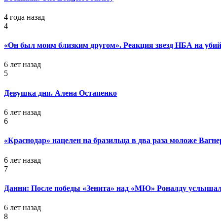
4 года назад
4
«Он был моим близким другом». Реакция звезд НБА на уб
6 лет назад
5
Девушка дня. Алена Остапенко
6 лет назад
6
«Краснодар» нацелен на бразильца в два раза моложе Вагне
6 лет назад
7
Данни: После победы «Зенита» над «МЮ» Роналду услышал
6 лет назад
8