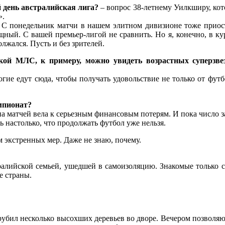
 день австралийская лига?
– вопрос 38-летнему Уилкширу, кото
».
. – С понедельник матчи в нашем элитном дивизионе тоже приос
щный. С вашей премьер-лигой не сравнить. Но я, конечно, в ку
олжался. Пусть и без зрителей.
кой МЛС, к примеру, можно увидеть возрастных суперзве
ие едут сюда, чтобы получать удовольствие не только от футбо
мпионат?
а матчей вела к серьезным финансовым потерям. И пока число з
 настолько, что продолжать футбол уже нельзя.
м экстренных мер. Даже не знаю, почему.
ралийской семьей, ушедшей в самоизоляцию. Знакомые только се
е страны.
убил несколько высохших деревьев во дворе. Вечером позволяю 