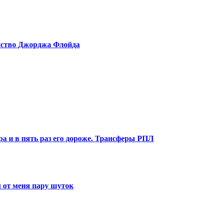
ийство Джорджа Флойда
ра и в пять раз его дороже. Трансферы РПЛ
 от меня пару шуток