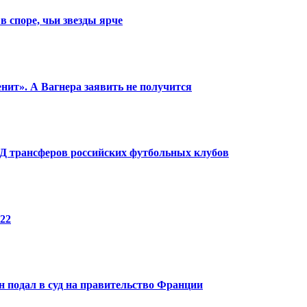
в споре, чьи звезды ярче
енит». А Вагнера заявить не получится
КПД трансферов российских футбольных клубов
22
 подал в суд на правительство Франции