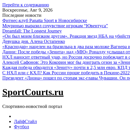
Перейти к содержанию
Воскресенье, Авг 9, 2026
Последние новости
Фитнес-клуб Panatta Sport в Новосибирске
Моуринью выразил сочувствие игрокам “Ювентуса”
Dreamfall: The Longest Journey
«Он был моим близким другом». Реакция звезд НБА на убийс
Девушка дня. Алена Остапенко
«Краснодар» нацелен на бразильца в два раза моложе Вагнера 
Данни: После победы «Зенита» над «МЮ» Роналду услышал от
НХЛ наносит ответный удар, но Россия досрочно побеждает в с
Алексей Сафонов: Это Кокорин мог бы доиграть сезон за «Зени
Каждая победа обходится «Зениту» почти в 2,5 млн евро. КПД
С НХЛ или с КХЛ? Как России проще победить в Пекине-2022
Президент «Лиона» пошел по стопам экс-главы Чувашии. Он п
SportCourts.ru
Спортивно-новостной портал
ЛайфСтайл
Футбол