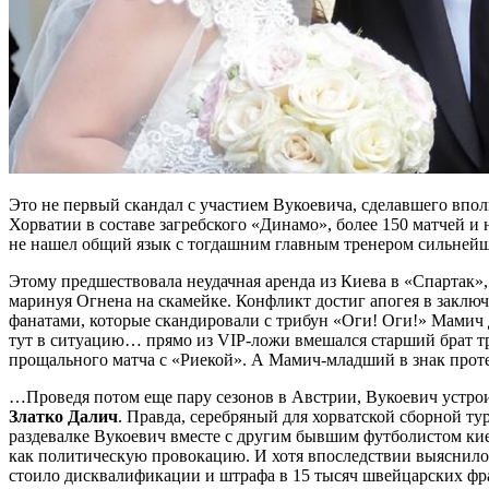
Это не первый скандал с участием Вукоевича, сделавшего впо
Хорватии в составе загребского «Динамо», более 150 матчей и
не нашел общий язык с тогдашним главным тренером сильней
Этому предшествовала неудачная аренда из Киева в «Спартак»
маринуя Огнена на скамейке. Конфликт достиг апогея в заключ
фанатами, которые скандировали с трибун «Оги! Оги!» Мамич 
тут в ситуацию… прямо из VIP-ложи вмешался старший брат тр
прощального матча с «Риекой». А Мамич-младший в знак протес
…Проведя потом еще пару сезонов в Австрии, Вукоевич устроил
Златко Далич
. Правда, серебряный для хорватской сборной т
раздевалке Вукоевич вместе с другим бывшим футболистом к
как политическую провокацию. И хотя впоследствии выяснилос
стоило дисквалификации и штрафа в 15 тысяч швейцарских фр