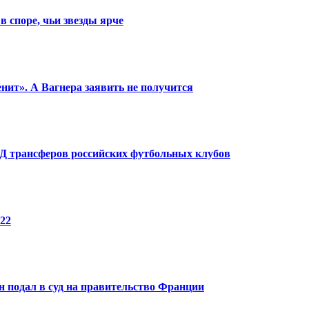
в споре, чьи звезды ярче
енит». А Вагнера заявить не получится
КПД трансферов российских футбольных клубов
22
 подал в суд на правительство Франции