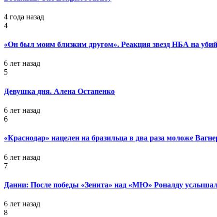
4 года назад
4
«Он был моим близким другом». Реакция звезд НБА на уб
6 лет назад
5
Девушка дня. Алена Остапенко
6 лет назад
6
«Краснодар» нацелен на бразильца в два раза моложе Вагне
6 лет назад
7
Данни: После победы «Зенита» над «МЮ» Роналду услышал
6 лет назад
8