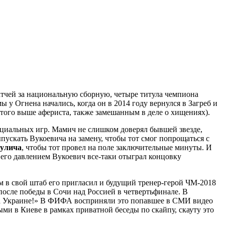
атчей за национальную сборную, четыре титула чемпиона
 у Огнена начались, когда он в 2014 году вернулся в Загреб и
ого выше афериста, также замешанным в деле о хищениях).
циальных игр. Мамич не слишком доверял бывшей звезде,
пускать Вукоевича на замену, чтобы тот смог попрощаться с
улича
, чтобы тот провел на поле заключительные минуты. И
его давлением Вукоевич все-таки отыграл концовку
м в свой штаб его пригласил и будущий тренер-герой ЧМ-2018
после победы в Сочи над Россией в четвертьфинале. В
а Украине!» В ФИФА восприняли это попавшее в СМИ видео
ми в Киеве в рамках приватной беседы по скайпу, скауту это