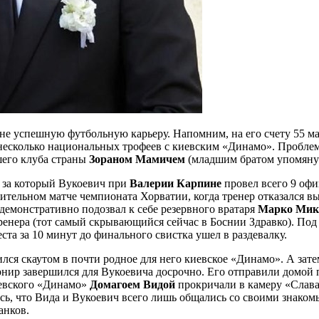
лне успешную футбольную карьеру. Напомним, на его счету 55 м
 несколько национальных трофеев с киевским «Динамо». Проблемы
шего клуба страны
Зораном Мамичем
(младшим братом упомянут
, за который Вукоевич при
Валерии Карпине
провел всего 9 офи
ительном матче чемпионата Хорватии, когда тренер отказался вы
демонстративно подозвал к себе резервного вратаря
Марко Мик
енера (тот самый скрывающийся сейчас в Боснии Здравко). Под 
та за 10 минут до финального свистка ушел в раздевалку.
ся скаутом в почти родное для него киевское «Динамо». А зате
урнир завершился для Вукоевича досрочно. Его отправили домой 
иевского «Динамо»
Домагоем Видой
прокричали в камеру «Слав
ь, что Вида и Вукоевич всего лишь общались со своими знакомы
анков.