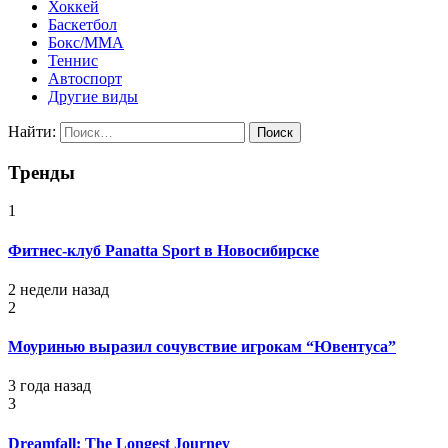
Хоккей
Баскетбол
Бокс/MMA
Теннис
Автоспорт
Другие виды
Найти:
Тренды
1
Фитнес-клуб Panatta Sport в Новосибирске
2 недели назад
2
Моуринью выразил сочувствие игрокам “Ювентуса”
3 года назад
3
Dreamfall: The Longest Journey