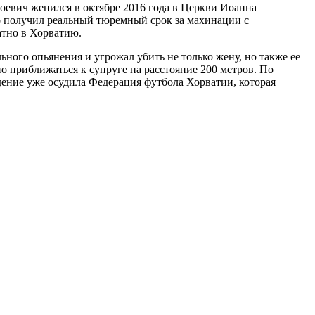
коевич женился в октябре 2016 года в Церкви Иоанна
го получил реальный тюремный срок за махинации с
атно в Хорватию.
ьного опьянения и угрожал убить не только жену, но также ее
но приближаться к супруге на расстояние 200 метров. По
едение уже осудила Федерация футбола Хорватии, которая