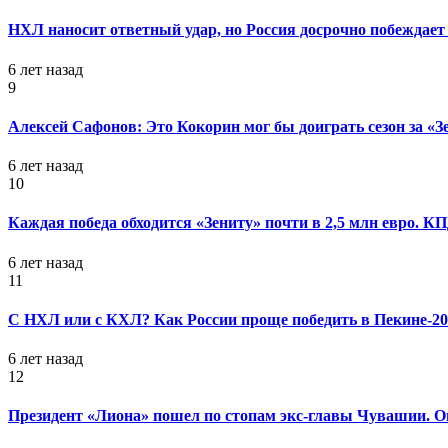
НХЛ наносит ответный удар, но Россия досрочно побеждает 
6 лет назад
9
Алексей Сафонов: Это Кокорин мог бы доиграть сезон за «З
6 лет назад
10
Каждая победа обходится «Зениту» почти в 2,5 млн евро. 
6 лет назад
11
С НХЛ или с КХЛ? Как России проще победить в Пекине-20
6 лет назад
12
Президент «Лиона» пошел по стопам экс-главы Чувашии. Он