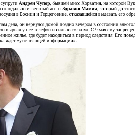
о супруги
Андреи Чупор
, бывшей мисс Хорватия, на которой Ву
ал скандально известный агент
Здравко Мамич
, который до это
восудия в Боснии и Герцеговине, отказавшейся выдавать его обр
ам дела, он вернулся домой поздно вечером в состоянии алкогол
он вырвал у нее телефон и сильно толкнул. С 9 мая ему запреще
енное жилье, где будет находиться в период следствия. Его пов
пока ждет «уточняющей информации».