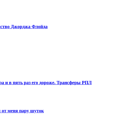
ийство Джорджа Флойда
ра и в пять раз его дороже. Трансферы РПЛ
 от меня пару шуток