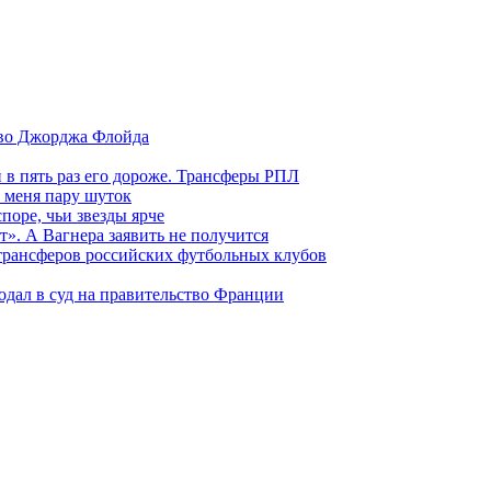
тво Джорджа Флойда
и в пять раз его дороже. Трансферы РПЛ
 меня пару шуток
поре, чьи звезды ярче
т». А Вагнера заявить не получится
 трансферов российских футбольных клубов
одал в суд на правительство Франции