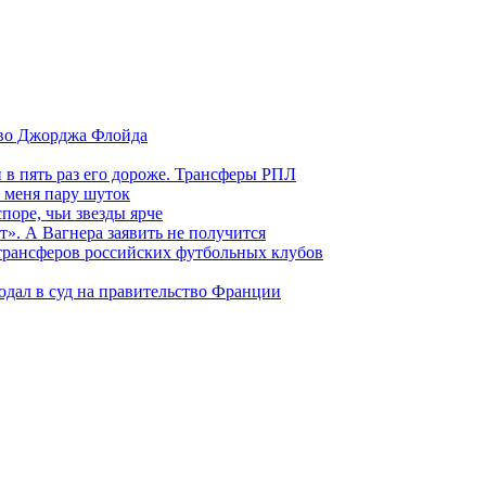
тво Джорджа Флойда
и в пять раз его дороже. Трансферы РПЛ
 меня пару шуток
поре, чьи звезды ярче
т». А Вагнера заявить не получится
 трансферов российских футбольных клубов
одал в суд на правительство Франции