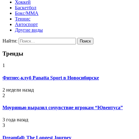
Хоккей
Баскетбол
Бокс/MMA
Теннис
Автоспорт
Другие виды
Найти:
Тренды
1
Фитнес-клуб Panatta Sport в Новосибирске
2 недели назад
2
Моуринью выразил сочувствие игрокам “Ювентуса”
3 года назад
3
Dreamfall: The Longest Journey