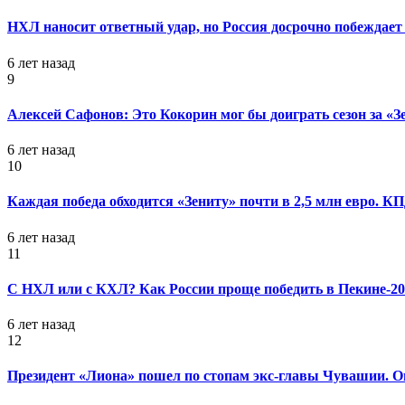
НХЛ наносит ответный удар, но Россия досрочно побеждает 
6 лет назад
9
Алексей Сафонов: Это Кокорин мог бы доиграть сезон за «З
6 лет назад
10
Каждая победа обходится «Зениту» почти в 2,5 млн евро. 
6 лет назад
11
С НХЛ или с КХЛ? Как России проще победить в Пекине-20
6 лет назад
12
Президент «Лиона» пошел по стопам экс-главы Чувашии. Он