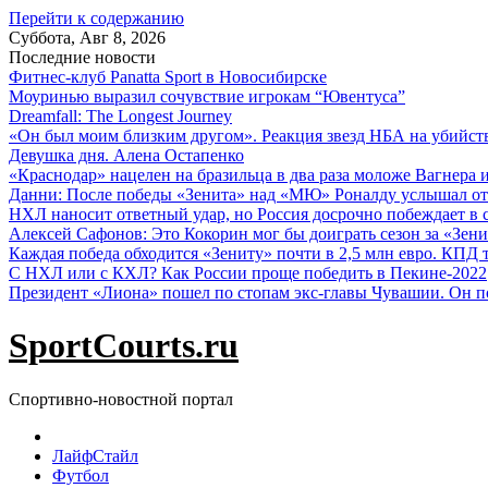
Перейти к содержанию
Суббота, Авг 8, 2026
Последние новости
Фитнес-клуб Panatta Sport в Новосибирске
Моуринью выразил сочувствие игрокам “Ювентуса”
Dreamfall: The Longest Journey
«Он был моим близким другом». Реакция звезд НБА на убийс
Девушка дня. Алена Остапенко
«Краснодар» нацелен на бразильца в два раза моложе Вагнера 
Данни: После победы «Зенита» над «МЮ» Роналду услышал от
НХЛ наносит ответный удар, но Россия досрочно побеждает в с
Алексей Сафонов: Это Кокорин мог бы доиграть сезон за «Зени
Каждая победа обходится «Зениту» почти в 2,5 млн евро. КПД
С НХЛ или с КХЛ? Как России проще победить в Пекине-2022
Президент «Лиона» пошел по стопам экс-главы Чувашии. Он п
SportCourts.ru
Спортивно-новостной портал
ЛайфСтайл
Футбол