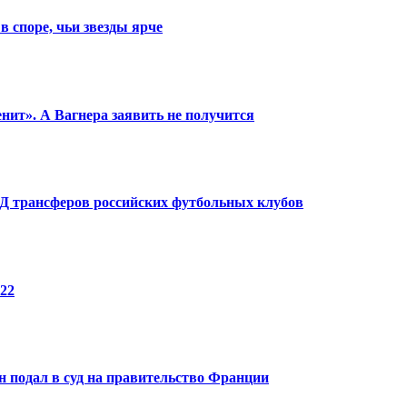
в споре, чьи звезды ярче
енит». А Вагнера заявить не получится
КПД трансферов российских футбольных клубов
22
 подал в суд на правительство Франции