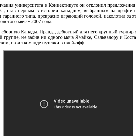
нчания университета в Коннектикуте он отклонил предложения
ЛС, став первым в истории канадцем, выбранным на драфте
аранного типа, прекрасно играющий головой, наколотил за эту 
Золотого мяча» 2007 года.
ь в сборную Канады. Правда, дебютный для него крупный турн
й группе, не забив ни одного мяча Ямайке, Сальвадору и Кост
вии, стоил команде путевки в плей-офф.