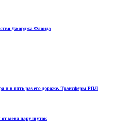
ийство Джорджа Флойда
ра и в пять раз его дороже. Трансферы РПЛ
 от меня пару шуток