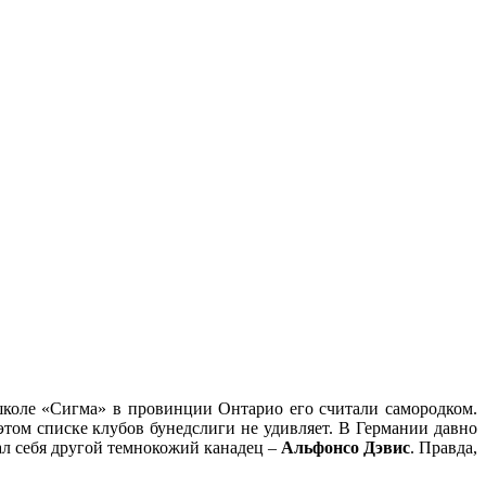
школе
«Сигма» в провинции Онтарио его считали самородком.
этом списке клубов бунедслиги не удивляет. В Германии давно
л себя другой темнокожий канадец –
Альфонсо Дэвис
. Правда,