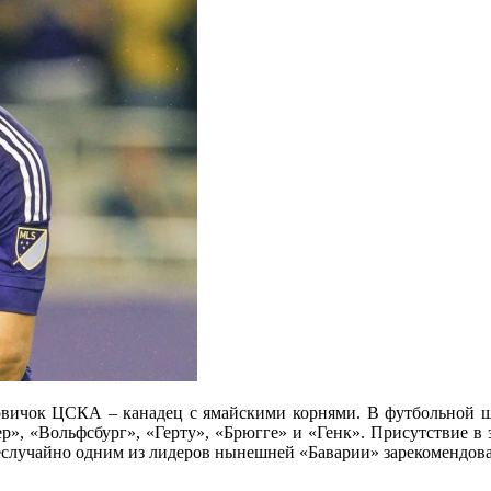
овичок ЦСКА – канадец с ямайскими корнями. В футбольной 
ер», «Вольфсбург», «Герту», «Брюгге» и «Генк». Присутствие в 
еслучайно одним из лидеров нынешней «Баварии» зарекомендова