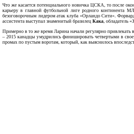
Что же касается потенциального новичка ЦСКА, то после око
карьеру в главной футбольной лиге родного континента М
безоговорочным лидером атак клуба «Орландо Сити». Форвард т
ассистента выступал знаменитый бразилец
Кака
, обладатель «
Примерно в то же время Ларина начали регулярно привлекат
– 2015 канадцы умудрились финишировать четвертыми в свое
промах по пустым воротам, который, как выяснилось впоследст