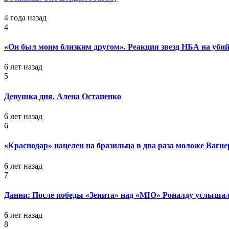
4 года назад
4
«Он был моим близким другом». Реакция звезд НБА на уб
6 лет назад
5
Девушка дня. Алена Остапенко
6 лет назад
6
«Краснодар» нацелен на бразильца в два раза моложе Вагне
6 лет назад
7
Данни: После победы «Зенита» над «МЮ» Роналду услышал
6 лет назад
8