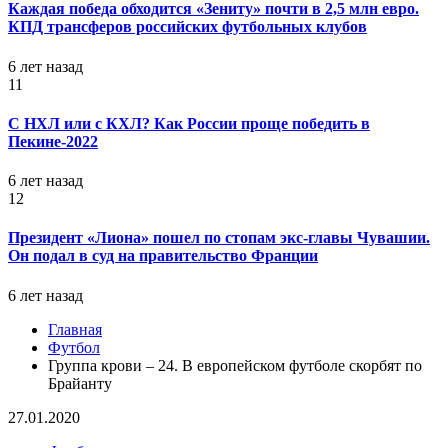
Каждая победа обходится «Зениту» почти в 2,5 млн евро.
КПД трансферов российских футбольных клубов
6 лет назад
11
С НХЛ или с КХЛ? Как России проще победить в
Пекине-2022
6 лет назад
12
Президент «Лиона» пошел по стопам экс-главы Чувашии.
Он подал в суд на правительство Франции
6 лет назад
Главная
Футбол
Группа крови – 24. В европейском футболе скорбят по
Брайанту
27.01.2020