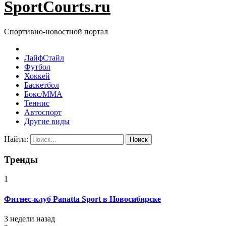
SportCourts.ru
Спортивно-новостной портал
ЛайфСтайл
Футбол
Хоккей
Баскетбол
Бокс/MMA
Теннис
Автоспорт
Другие виды
Найти:
Тренды
1
Фитнес-клуб Panatta Sport в Новосибирске
3 недели назад