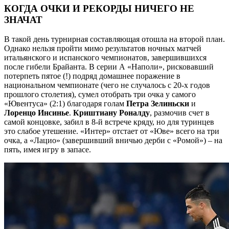
КОГДА ОЧКИ И РЕКОРДЫ НИЧЕГО НЕ
ЗНАЧАТ
В такой день турнирная составляющая отошла на второй план.
Однако нельзя пройти мимо результатов ночных матчей
итальянского и испанского чемпионатов, завершившихся
после гибели Брайанта. В серии А «Наполи», рисковавший
потерпеть пятое (!) подряд домашнее поражение в
национальном чемпионате (чего не случалось с 20-х годов
прошлого столетия), сумел отобрать три очка у самого
«Ювентуса» (2:1) благодаря голам
Петра Зелиньски
и
Лоренцо Инсинье
.
Криштиану Роналду
, размочив счет в
самой концовке, забил в 8-й встрече кряду, но для туринцев
это слабое утешение. «Интер» отстает от «Юве» всего на три
очка, а «Лацио» (завершивший вничью дерби с «Ромой») – на
пять, имея игру в запасе.