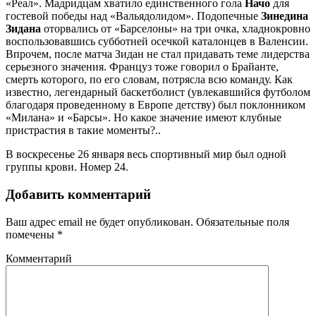
«Реал». Мадридцам хватило единственного гола
Начо
для
гостевой победы над «Вальядолидом». Подопечные
Зинедина
Зидана
оторвались от «Барселоны» на три очка, хладнокровно
воспользовавшись субботней осечкой каталонцев в Валенсии.
Впрочем, после матча Зидан не стал придавать теме лидерства
серьезного значения. Француз тоже говорил о Брайанте,
смерть которого, по его словам, потрясла всю команду. Как
известно, легендарный баскетболист (увлекавшийся футболом
благодаря проведенному в Европе детству) был поклонником
«Милана» и «Барсы». Но какое значение имеют клубные
пристрастия в такие моменты?..
В воскресенье 26 января весь спортивный мир был одной
группы крови. Номер 24.
Добавить комментарий
Ваш адрес email не будет опубликован.
Обязательные поля
помечены
*
Комментарий