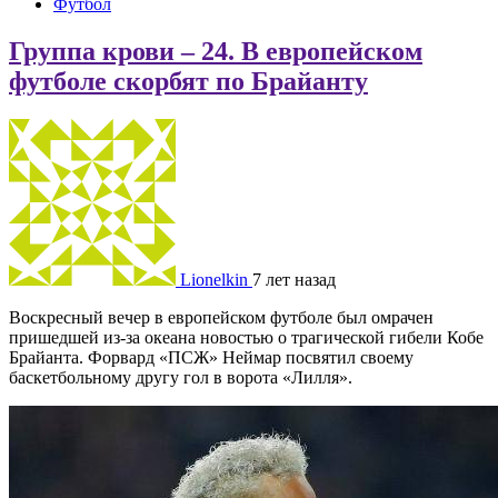
Футбол
Группа крови – 24. В европейском
футболе скорбят по Брайанту
Lionelkin
7 лет назад
Воскресный вечер в европейском футболе был омрачен
пришедшей из-за океана новостью о трагической гибели Кобе
Брайанта. Форвард «ПСЖ» Неймар посвятил своему
баскетбольному другу гол в ворота «Лилля».