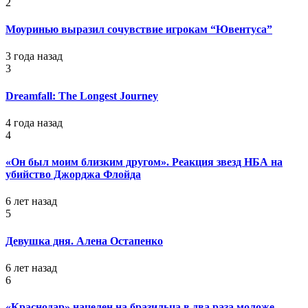
2
Моуринью выразил сочувствие игрокам “Ювентуса”
3 года назад
3
Dreamfall: The Longest Journey
4 года назад
4
«Он был моим близким другом». Реакция звезд НБА на
убийство Джорджа Флойда
6 лет назад
5
Девушка дня. Алена Остапенко
6 лет назад
6
«Краснодар» нацелен на бразильца в два раза моложе