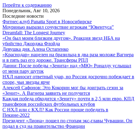
Перейти к содержанию
Понедельник, Авг 10, 2026
Последние новости
Фитнес-клуб Panatta Sport в Новосибирске
Моуринью выразил сочувствие игрокам “Ювентуса”
Dreamfall: The Longest Journey
«Он был моим близким другом». Реакция звезд НБА на
убийство Джорджа Флойда
Девушка дня. Алена Остапенко
«Краснодар» нацелен на бразильца в два раза моложе Вагнера
и в пять раз его дороже. Трансферы РПЛ
Данни: После победы «Зенита» над «МЮ» Роналду услышал
от меня пару шуток
НХЛ наносит ответный удар, но Россия досрочно побеждает в
споре, чьи звезды ярче
Алексей Сафонов: Это Кокорин мог бы доиграть сезон за
«Зенит». А Вагнера заявить не получится
Каждая победа обходится «Зениту» почти в 2,5 млн евро. КПД
трансферов российских футбольных клубов
С НХЛ или с КХЛ? Как России проще победить в
Пекине-2022
Президент «Лиона» пошел по стопам экс-главы Чувашии. Он
подал в суд на правительство Франции