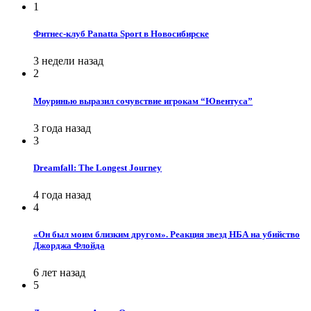
1
Фитнес-клуб Panatta Sport в Новосибирске
3 недели назад
2
Моуринью выразил сочувствие игрокам “Ювентуса”
3 года назад
3
Dreamfall: The Longest Journey
4 года назад
4
«Он был моим близким другом». Реакция звезд НБА на убийство
Джорджа Флойда
6 лет назад
5