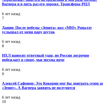
Вагнера и в пять раз его дороже. Трансферы РПЛ
6 лет назад
7
Данни: После победы «Зенита» над «МЮ» Роналду
услышал от меня пару шуток
6 лет назад
8
НХЛ наносит ответный удар, но Россия досрочно
побеждает в споре, чьи звезды ярче
6 лет назад
9
Алексей Сафонов: Это Кокорин мог бы доиграть сезон за
«Зенит». А Вагнера заявить не получится
6 лет назад
10