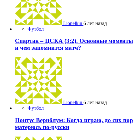
Lionelkin
6 лет назад
Футбол
Спартак – ЦСКА (3:2). Основные моменты
и чем запомнится матч?
Lionelkin
6 лет назад
Футбол
Понтус Вернблум: Когда играю, до сих пор
матерюсь по-русски