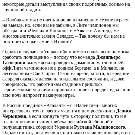
некоторые детали выступления своих подопечных осенью на
групповой стадии.
– Вообще-то мы не очень хорошо в нынешнем сезоне играем
на выезде, но, если вы не забыли, в Лиге чемпионов мы
обыграли и «Челси» в Лондоне, и «Аякс» в Амстердаме –
многозначительно заявил Селадес. – Так почему бы нам не
повторить то же самое в Италии?
Однако в случае с «Аталантой» примета изначально не могла
сработать полноценно – потому что команда
Джанпьеро
Гасперини
вынуждена проводить домашние матчи в плей-
офф Лиги чемпионов не в родном Бергамо, а в Милане, на
легендарном «Сан-Сиро». Газон на арене, кстати, в середине
февраля оказался далеко не в идеальном состоянии, и даже
говорилось, что работникам стадиона пришлось
героическими усилиями приводить поле в порядок едва ли не
всю ночь напролет накануне игры.
В России поединок «Аталанты» с «Валенсией» многих
интересовал с точки зрения участия в нем россиянина
Дениса
Черышева
, а если копнуть чуть в сторону политики, то и в
плане противостояния хавбека российской сборной и
полузащитника сборной Украины
Руслана Малиновского
.
Однако ни тот, ни другой в стартовый состав не попали, и из