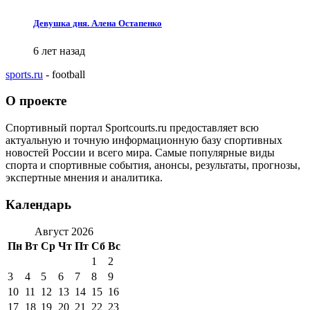
Девушка дня. Алена Остапенко
6 лет назад
sports.ru
- football
О проекте
Спортивный портал Sportcourts.ru предоставляет всю
актуальную и точную информационную базу спортивных
новостей России и всего мира. Самые популярные виды
спорта и спортивные события, анонсы, результаты, прогнозы,
экспертные мнения и аналитика.
Календарь
Август 2026
Пн
Вт
Ср
Чт
Пт
Сб
Вс
1
2
3
4
5
6
7
8
9
10
11
12
13
14
15
16
17
18
19
20
21
22
23