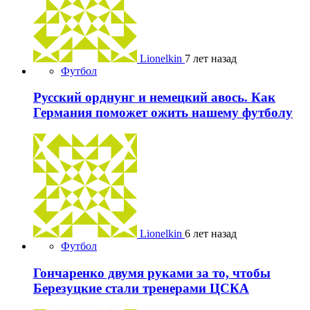
Lionelkin
7 лет назад
Футбол
Русский орднунг и немецкий авось. Как
Германия поможет ожить нашему футболу
Lionelkin
6 лет назад
Футбол
Гончаренко двумя руками за то, чтобы
Березуцкие стали тренерами ЦСКА