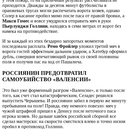
у тебя пожар, то на приличный результат рассчитывать не
приходится. Дважды за десяток минут футболисты в
оранжевых трусах могли распечатать ворота хозяев, однако
Солер в касание пробил мимо после паса от правой бровки, а
Макси Гомес
и вовсе умудрился отправить мяч в руки
Пьерлуиджи Голлини
, находясь в семи метрах от ворот без
намека на противодействие.
И за каждый из этих бездарно запоротых моментов
последовала расплата.
Ремо Фройлер
уложил третий мяч в
ворота гостей эффектным дальним ударом, а Хатебур оформил
дубль, совершив впечатляющий рывок со своей половины
поля и получив пас на ход от Пашалича.
РОССИЯНИН ПРЕДОТВРАТИЛ
САМОУБИЙСТВО «ВАЛЕНСИИ»
Это был уже форменный разгром «Валенсии», и только после
того, как счет стал катастрофическим, Селадес решился
выпустить Черышева. И россиянин забил в первую же минуту
пребывания на поле! Правда, ему немного повезло: мяч у
чужой штрафной пришел к Денису после неточного паса
игрока хозяев. Но дальше хавбек российской сборной все
сделал мастерски: на скорости сместился влево и точно низом
пробил в противоход Голлини.