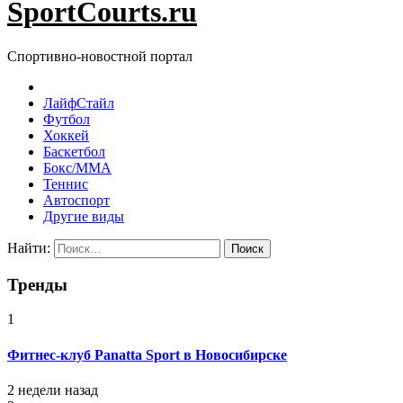
SportCourts.ru
Спортивно-новостной портал
ЛайфСтайл
Футбол
Хоккей
Баскетбол
Бокс/MMA
Теннис
Автоспорт
Другие виды
Найти:
Тренды
1
Фитнес-клуб Panatta Sport в Новосибирске
2 недели назад