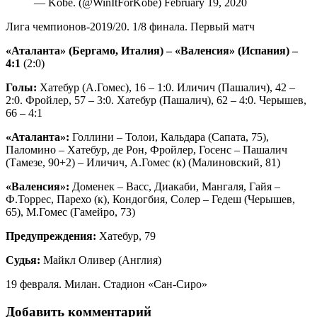
— Kobe. (@WinItForKobe) February 19, 2020
Лига чемпионов-2019/20. 1/8 финала. Первый матч
«Аталанта» (Бергамо, Италия) – «Валенсия» (Испания) –
4:1
(2:0)
Голы:
Хатебур (А.Гомес), 16 – 1:0. Иличич (Пашалич), 42 –
2:0. Фройлер, 57 – 3:0. Хатебур (Пашалич), 62 – 4:0. Черышев,
66 – 4:1
«Аталанта»:
Голлини – Толои, Кальдара (Сапата, 75),
Паломино – Хатебур, де Рон, Фройлер, Госенс – Пашалич
(Тамезе, 90+2) – Иличич, А.Гомес (к) (Малиновский, 81)
«Валенсия»:
Доменек – Васс, Диакаби, Мангаля, Гайя –
Ф.Торрес, Парехо (к), Кондогбия, Солер – Гедеш (Черышев,
65), М.Гомес (Гамейро, 73)
Предупреждения:
Хатебур, 79
Судья:
Майкл Оливер (Англия)
19 февраля. Милан. Стадион «Сан-Сиро»
Добавить комментарий