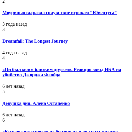
2
Моуринью выразил сочувствие игрокам “Ювентуса”
3 года назад
3
Dreamfall: The Longest Journey
4 года назад
4
«Он был моим близким другом». Реакция звезд НБА на
убийство Джорджа Флойда
6 лет назад
5
Девушка дня. Алена Остапенко
6 лет назад
6
«Краснодар» нацелен на бразильца в два раза моложе