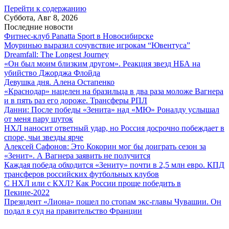
Перейти к содержанию
Суббота, Авг 8, 2026
Последние новости
Фитнес-клуб Panatta Sport в Новосибирске
Моуринью выразил сочувствие игрокам “Ювентуса”
Dreamfall: The Longest Journey
«Он был моим близким другом». Реакция звезд НБА на
убийство Джорджа Флойда
Девушка дня. Алена Остапенко
«Краснодар» нацелен на бразильца в два раза моложе Вагнера
и в пять раз его дороже. Трансферы РПЛ
Данни: После победы «Зенита» над «МЮ» Роналду услышал
от меня пару шуток
НХЛ наносит ответный удар, но Россия досрочно побеждает в
споре, чьи звезды ярче
Алексей Сафонов: Это Кокорин мог бы доиграть сезон за
«Зенит». А Вагнера заявить не получится
Каждая победа обходится «Зениту» почти в 2,5 млн евро. КПД
трансферов российских футбольных клубов
С НХЛ или с КХЛ? Как России проще победить в
Пекине-2022
Президент «Лиона» пошел по стопам экс-главы Чувашии. Он
подал в суд на правительство Франции