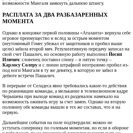
возможности Мангаля замкнуть дальнюю штангу.
РАСПЛАТА ЗА ДВА РАЗБАЗАРЕННЫХ
МОМЕНТА
Однако в концовке первой половины «Аталанта» вернула себе
игровое преимущество и вслед за острым моментом
(неутомимый Гомес убежал от защитников и пробил выше
цели) забила второй мяч. Результативную передачу записал на
свой счет Пашалич, но основную работу выполнил
Йосип
Иличич
: словенец поставил спину – и пятую точку –
Карлосу Солеру
и с линии штрафной неотразимо пробил из-
под ноги Мангаля в ту же девятку, в которую не забил в
дебюте встречи Пашалич.
В перерыве от Селадеса явно требовались какие-то действия
по реанимации команды, а мелькание в телевизионном кадре
Черышева при выходе команд из раздевалок намекало на
возможность оживить игру за счет замен. Однако на вторую
половину обе команды вышли в тех же составах, что и на
первую.
Дальнейшие события на поле подтвердили: можно не
уступать сопернику по голевым моментам, но если в обороне