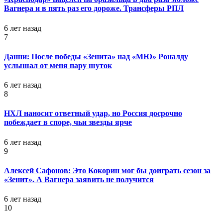
Вагнера и в пять раз его дороже. Трансферы РПЛ
6 лет назад
7
Данни: После победы «Зенита» над «МЮ» Роналду
услышал от меня пару шуток
6 лет назад
8
НХЛ наносит ответный удар, но Россия досрочно
побеждает в споре, чьи звезды ярче
6 лет назад
9
Алексей Сафонов: Это Кокорин мог бы доиграть сезон за
«Зенит». А Вагнера заявить не получится
6 лет назад
10