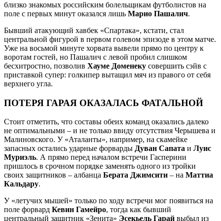
близко знакомых российским болельщикам футболистов на
поле с первых минут оказался лишь
Марио Пашалич
.
Бывший атакующий хавбек «Спартака», кстати, стал
центральной фигурой в первом голевом эпизоде в этом матче.
Уже на восьмой минуте хорвата вывели прямо по центру к
воротам гостей, но Пашалич с левой пробил слишком
бесхитростно, позволив
Хауме Доменеку
совершить сэйв с
приставкой супер: голкипер вытащил мяч из правого от себя
верхнего угла.
ПОТЕРЯ ГАРАЯ ОКАЗАЛАСЬ ФАТАЛЬНОЙ
Стоит отметить, что составы обеих команд оказались далеко
не оптимальными – и не только ввиду отсутствия Черышева и
Малиновского. У «Аталанты», например, на скамейке
запасных остались ударные форварды
Дуван Сапата
и
Луис
Муриэль
. А прямо перед началом встречи Гасперини
пришлось в срочном порядке заменять одного из тройки
своих защитников – албанца
Берата Джимсити
– на
Маттиа
Кальдару
.
У «летучих мышей» только по ходу встречи мог появиться на
поле форвард
Кевин Гамейро
, тогда как бывший
центральный защитник «Зенита»
Эсекьель Гарай
выбыл из