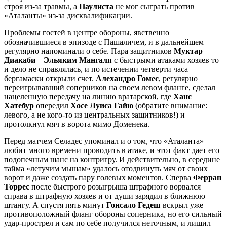
строя из-за травмы, а
Паулиста
не мог сыграть против
«Аталанты» из-за дисквалификации.
Проблемы гостей в центре обороны, явственно
обозначившиеся в эпизоде с Пашаличем, и в дальнейшем
регулярно напоминали о себе. Пара защитников
Муктар
Диакаби
–
Эльяким Мангаля
с быстрыми атаками хозяев то
и дело не справлялась, и по истечении четверти часа
бергамаски открыли счет.
Алехандро Гомес
, регулярно
переигрывавший соперников на своем левом фланге, сделал
нацеленную передачу на линию вратарской, где
Ханс
Хатебур
опередил
Хосе Луиса Гайю
(обратите внимание:
левого, а не кого-то из центральных защитников!) и
протолкнул мяч в ворота мимо Доменека.
Перед матчем Селадес упоминал и о том, что «Аталанта»
любит много времени проводить в атаке, и этот факт дает его
подопечным шанс на контригру. И действительно, в середине
тайма «летучим мышам» удалось отодвинуть мяч от своих
ворот и даже создать пару голевых моментов. Сперва
Ферран
Торрес
после быстрого розыгрыша штрафного ворвался
справа в штрафную хозяев и от души зарядил в ближнюю
штангу. А спустя пять минут
Гонсало Гедеш
вскрыл уже
противоположный фланг обороны соперника, но его сильный
удар-прострел и сам по себе получился неточным, и лишил