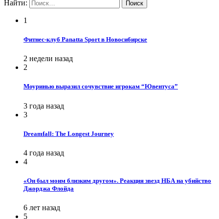
Найти:
1
Фитнес-клуб Panatta Sport в Новосибирске
2 недели назад
2
Моуринью выразил сочувствие игрокам “Ювентуса”
3 года назад
3
Dreamfall: The Longest Journey
4 года назад
4
«Он был моим близким другом». Реакция звезд НБА на убийство
Джорджа Флойда
6 лет назад
5