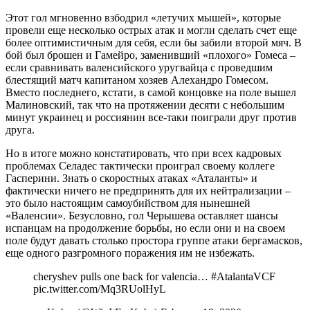
Этот гол мгновенно взбодрил «летучих мышей», которые
провели еще несколько острых атак и могли сделать счет еще
более оптимистичным для себя, если бы забили второй мяч. В
бой был брошен и Гамейро, заменивший «плохого» Гомеса –
если сравнивать валенсийского уругвайца с проведшим
блестящий матч капитаном хозяев Алехандро Гомесом.
Вместо последнего, кстати, в самой концовке на поле вышел
Малиновский, так что на протяжении десяти с небольшим
минут украинец и россиянин все-таки поиграли друг против
друга.
Но в итоге можно констатировать, что при всех кадровых
проблемах Селадес тактически проиграл своему коллеге
Гасперини. Знать о скоростных атаках «Аталанты» и
фактически ничего не предпринять для их нейтрализации –
это было настоящим самоубийством для нынешней
«Валенсии». Безусловно, гол Черышева оставляет шансы
испанцам на продолжение борьбы, но если они и на своем
поле будут давать столько простора группе атаки бергамасков,
еще одного разгромного поражения им не избежать.
cheryshev pulls one back for valencia… #AtalantaVCF
pic.twitter.com/Mq3RUolHyL