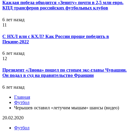
Каждая победа обходится «Зениту» почти в 2,5 млн евро.
КПД трансферов российских футбольных клубов
6 лет назад
11
С НХЛ или с КХЛ? Как России проще победить в
Пекине-2022
6 лет назад
12
Президент «Лиона» пошел по стопам экс-главы Чувашии.
Он подал в суд на правительство Франции
6 лет назад
Главная
Футбол
Черышев оставил «летучим мышам» шансы (видео)
20.02.2020
Футбол