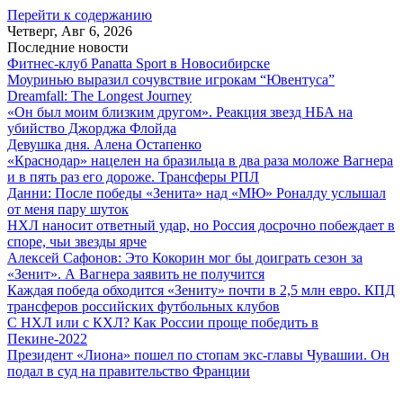
Перейти к содержанию
Четверг, Авг 6, 2026
Последние новости
Фитнес-клуб Panatta Sport в Новосибирске
Моуринью выразил сочувствие игрокам “Ювентуса”
Dreamfall: The Longest Journey
«Он был моим близким другом». Реакция звезд НБА на
убийство Джорджа Флойда
Девушка дня. Алена Остапенко
«Краснодар» нацелен на бразильца в два раза моложе Вагнера
и в пять раз его дороже. Трансферы РПЛ
Данни: После победы «Зенита» над «МЮ» Роналду услышал
от меня пару шуток
НХЛ наносит ответный удар, но Россия досрочно побеждает в
споре, чьи звезды ярче
Алексей Сафонов: Это Кокорин мог бы доиграть сезон за
«Зенит». А Вагнера заявить не получится
Каждая победа обходится «Зениту» почти в 2,5 млн евро. КПД
трансферов российских футбольных клубов
С НХЛ или с КХЛ? Как России проще победить в
Пекине-2022
Президент «Лиона» пошел по стопам экс-главы Чувашии. Он
подал в суд на правительство Франции