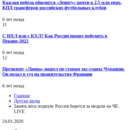
Каждая победа обходится «Зениту» почти в 2,5 млн евро.
КПД трансферов российских футбольных клубов
6 лет назад
11
С НХЛ или с КХЛ? Как России проще победить в
Пекине-2022
6 лет назад
12
Президент «Лиона» пошел по стопам экс-главы Чувашии.
Он подал в суд на правительство Франции
6 лет назад
Главная
Другие виды
Занять весь подиум: Россия борется за медали на ЧЕ.
LIVE
24.01.2020