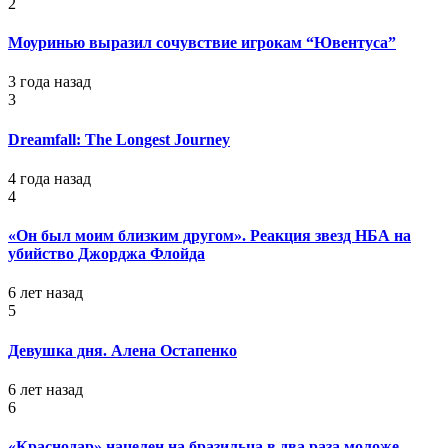
2
Моуринью выразил сочувствие игрокам “Ювентуса”
3 года назад
3
Dreamfall: The Longest Journey
4 года назад
4
«Он был моим близким другом». Реакция звезд НБА на
убийство Джорджа Флойда
6 лет назад
5
Девушка дня. Алена Остапенко
6 лет назад
6
«Краснодар» нацелен на бразильца в два раза моложе