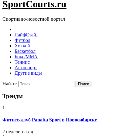
SportCourts.ru
Спортивно-новостной портал
ЛайфСтайл
Футбол
Хоккей
Баскетбол
Бокс/MMA
Теннис
Автоспорт
Другие виды
Найти:
Тренды
1
Фитнес-клуб Panatta Sport в Новосибирске
2 недели назад