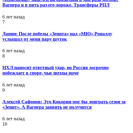
Вагнера и в пять раз его дороже. Трансферы РПЛ
6 лет назад
7
Данни: После победы «Зенита» над «МЮ» Роналду
услышал от меня пару шуток
6 лет назад
8
НХЛ наносит ответный удар, но Россия досрочно
побеждает в споре, чьи звезды ярче
6 лет назад
9
Алексей Сафонов: Это Кокорин мог бы доиграть сезон за
«Зенит». А Вагнера заявить не получится
6 лет назад
10