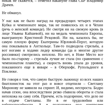
никак не скажется, – отметил накануне
глава СБР Владимир
Драчев.
Не обманул.
У нас как не было наград на предыдущих четырех этапах
Кубка и чемпионате мира, так не появилось их и в Чехии
(речь о женской команде). Не смотря ни на свежую кровь (в
лице Ульяны Кайшевой), ни на медаль чемпионата Европы,
выигранную Кристиной Резцовой. Ни на, казалось бы, не
самую плохую форму Екатерины Юрловой-Перхт, которую
она показывала в Антхольце. Там-то подводила стрельба, а
вот ногами и ходами лидер команды (да и многие другие
россиянки) смотрелись неплохо. Но нет, в Нове Место все
было по-старому – стрельба лучше не стала (по сравнению с
чемпионатом планеты), а скорость вновь упала до уровня,
показанного еще в январе – в Оберхофе, Рупольдинге и
Поклюке.
Не говоря о том, что самую быструю лыжницу из всех наших
биатлонисток на этот раз и вовсе отцепили – Светлану
Миронову не заявили на спринт. И, видимо, неспроста. Бодро
начав сезон, она впоследствии резко сбавила обороты и стала
непохожа на саму себя. Причем, есть подозрение, что дело не
в отдаче Светланы. Не в ее трудолюбии или
работоспособности. А в подготовке под контролем