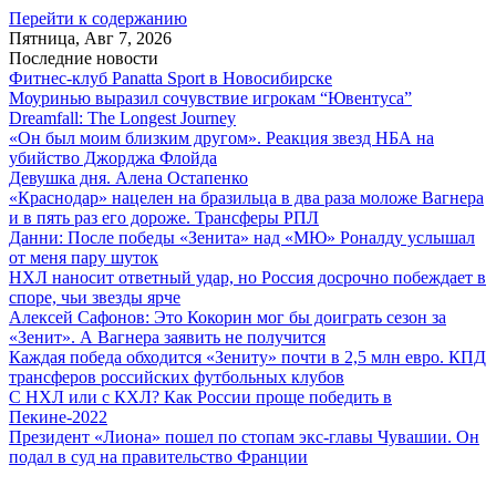
Перейти к содержанию
Пятница, Авг 7, 2026
Последние новости
Фитнес-клуб Panatta Sport в Новосибирске
Моуринью выразил сочувствие игрокам “Ювентуса”
Dreamfall: The Longest Journey
«Он был моим близким другом». Реакция звезд НБА на
убийство Джорджа Флойда
Девушка дня. Алена Остапенко
«Краснодар» нацелен на бразильца в два раза моложе Вагнера
и в пять раз его дороже. Трансферы РПЛ
Данни: После победы «Зенита» над «МЮ» Роналду услышал
от меня пару шуток
НХЛ наносит ответный удар, но Россия досрочно побеждает в
споре, чьи звезды ярче
Алексей Сафонов: Это Кокорин мог бы доиграть сезон за
«Зенит». А Вагнера заявить не получится
Каждая победа обходится «Зениту» почти в 2,5 млн евро. КПД
трансферов российских футбольных клубов
С НХЛ или с КХЛ? Как России проще победить в
Пекине-2022
Президент «Лиона» пошел по стопам экс-главы Чувашии. Он
подал в суд на правительство Франции