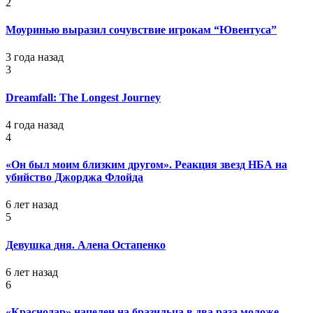
2
Моуринью выразил сочувствие игрокам “Ювентуса”
3 года назад
3
Dreamfall: The Longest Journey
4 года назад
4
«Он был моим близким другом». Реакция звезд НБА на
убийство Джорджа Флойда
6 лет назад
5
Девушка дня. Алена Остапенко
6 лет назад
6
«Краснодар» нацелен на бразильца в два раза моложе