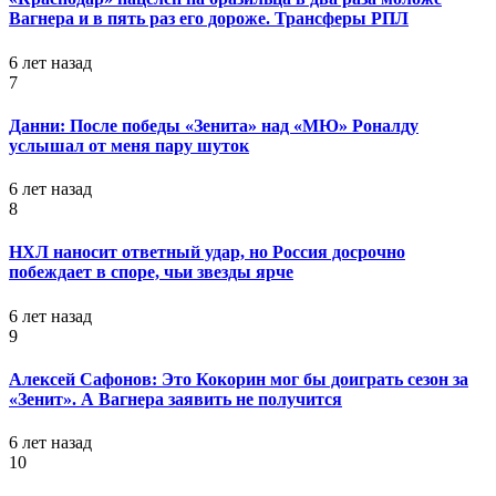
Вагнера и в пять раз его дороже. Трансферы РПЛ
6 лет назад
7
Данни: После победы «Зенита» над «МЮ» Роналду
услышал от меня пару шуток
6 лет назад
8
НХЛ наносит ответный удар, но Россия досрочно
побеждает в споре, чьи звезды ярче
6 лет назад
9
Алексей Сафонов: Это Кокорин мог бы доиграть сезон за
«Зенит». А Вагнера заявить не получится
6 лет назад
10