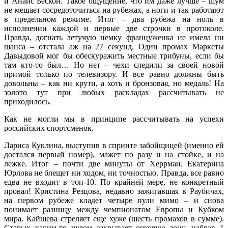
и Анаис Бескон. Такое ощущение, что им даже лучше – шум
не мешает сосредоточиться на рубежах, а ноги и так работают
в предельном режиме. Итог – два рубежа на ноль в
исполнении каждой и первые две строчки в протоколе.
Правда, догнать летучую немку француженка не имела ни
шанса – отстала аж на 27 секунд. Один промах Маркеты
Давыдовой мог бы обескуражить местные трибуны, если бы
там кто-то был… Но нет – чехи следили за своей новой
примой только по телевизору. И все равно должны быть
довольны – как ни крути, а хоть и бронзовая, но медаль! На
золото тут при любых раскладах рассчитывать не
приходилось.
Как не могли мы в принципе рассчитывать на успехи
российских спортсменок.
Лариса Куклина, выступив в спринте забойщицей (именно ей
достался первый номер), мажет по разу и на стойке, и на
лежке. Итог – почти две минуты от Херрман. Екатерина
Юрлова не блещет ни ходом, ни точностью. Правда, все равно
едва не входит в топ-10. По крайней мере, не конкретный
провал! Кристина Резцова, недавно зажигавшая в Раубичах,
на первом рубеже кладет четыре пули мимо – и снова
понимает разницу между чемпионатом Европы и Кубком
мира. Кайшева стреляет еще хуже (шесть промахов в сумме).
Старых каким-то чудом закрывает очковую зону, набрав 1