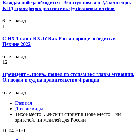
Каждая победа обходится «Зениту» почти в 2,5 млн евро.
КПД трансферов российских футбольных клубов
6 лет назад
11
С НХЛ или с КХЛ? Как России проще победить в
Пекине-2022
6 лет назад
12
Президент «Лиона» пошел по стопам экс-главы Чувашии.
Он подал в суд на правительство Франции
6 лет назад
Главная
Другие виды
Тихое место. Женский спринт в Нове Место – ни
зрителей, ни медалей для России
16.04.2020