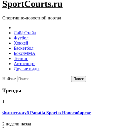
SportCourts.ru
Спортивно-новостной портал
ЛайфСтайл
Футбол
Хоккей
Баскетбол
Бокс/MMA
Теннис
Автоспорт
Другие виды
Найти:
Тренды
1
Фитнес-клуб Panatta Sport в Новосибирске
2 недели назад