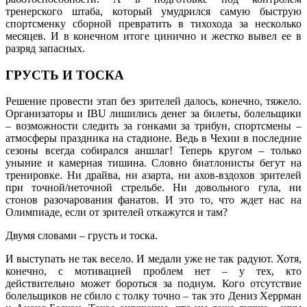
тренерского штаба, который умудрился самую быструю
спортсменку сборной превратить в тихохода за несколько
месяцев. И в конечном итоге цинично и жестко вывел ее в
разряд запасных.
ГРУСТЬ И ТОСКА
Решение провести этап без зрителей далось, конечно, тяжело.
Организаторы и IBU лишились денег за билеты, болельщики
– возможности следить за гонками за трибун, спортсмены –
атмосферы праздника на стадионе. Ведь в Чехии в последние
сезоны всегда собирался аншлаг! Теперь кругом – только
уныние и камерная тишина. Словно биатлонисты бегут на
тренировке. Ни драйва, ни азарта, ни ахов-вздохов зрителей
при точной/неточной стрельбе. Ни довольного гула, ни
стонов разочарования фанатов. И это то, что ждет нас на
Олимпиаде, если от зрителей откажутся и там?
Двумя словами – грусть и тоска.
И выступать не так весело. И медали уже не так радуют. Хотя,
конечно, с мотивацией проблем нет – у тех, кто
действительно может бороться за подиум. Кого отсутствие
болельщиков не сбило с толку точно – так это Дениз Херрман