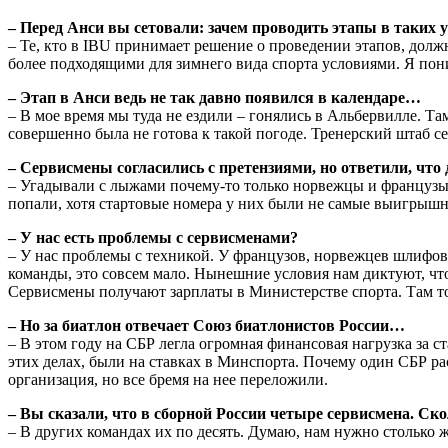
– Перед Анси вы сетовали: зачем проводить этапы в таких
– Те, кто в IBU принимает решение о проведении этапов, долж
более подходящими для зимнего вида спорта условиями. Я пон
– Этап в Анси ведь не так давно появился в календаре…
– В мое время мы туда не ездили – гонялись в Альбервилле. Та
совершенно была не готова к такой погоде. Тренерский штаб се
– Сервисмены согласились с претензиями, но ответили, что
– Угадывали с лыжами почему-то только норвежцы и французы.
попали, хотя стартовые номера у них были не самые выигрыш
– У нас есть проблемы с сервисменами?
– У нас проблемы с техникой. У французов, норвежцев шлифов
команды, это совсем мало. Нынешние условия нам диктуют, чт
Сервисмены получают зарплаты в Министерстве спорта. Там т
– Но за биатлон отвечает Союз биатлонистов России…
– В этом году на СБР легла огромная финансовая нагрузка за 
этих делах, были на ставках в Минспорта. Почему один СБР р
организация, но все бремя на нее переложили.
– Вы сказали, что в сборной России четыре сервисмена. С
– В других командах их по десять. Думаю, нам нужно столько ж