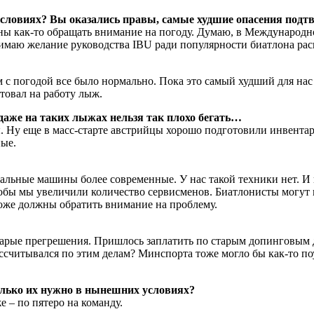
 условиях? Вы оказались правы, самые худшие опасения подт
ны как-то обращать внимание на погоду. Думаю, в Международно
имаю желание руководства IBU ради популярности биатлона рас
м с погодой все было нормально. Пока это самый худший для нас
товал на работу лыж.
 даже на таких лыжах нельзя так плохо бегать…
 Ну еще в масс-старте австрийцы хорошо подготовили инвентар
ные.
альные машины более современные. У нас такой техники нет. И 
обы мы увеличили количество сервисменов. Биатлонисты могут п
оже должны обратить внимание на проблему.
старые прегрешения. Пришлось заплатить по старым допинговым 
ассчитывался по этим делам? Минспорта тоже могло бы как-то п
колько их нужно в нынешних условиях?
е – по пятеро на команду.