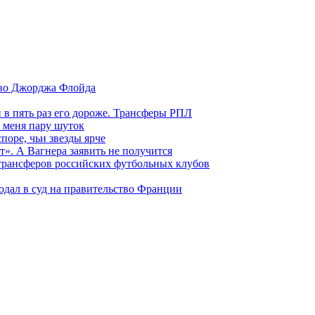
тво Джорджа Флойда
и в пять раз его дороже. Трансферы РПЛ
 меня пару шуток
поре, чьи звезды ярче
т». А Вагнера заявить не получится
 трансферов российских футбольных клубов
одал в суд на правительство Франции