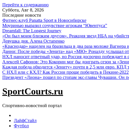
Перейти к содержанию
Суббота, Авг 8, 2026
Последние новости
Фитнес-клуб Panatta Sport в Новосибирске
Моуринью выразил сочувствие игрокам “Ювентуса”
Dreamfall: The Longest Journey
«Он был моим близким другом». Реакция звезд НБА на убийс
Девушка дня. Алена Остапенко
«Краснодар» нацелен на бразильца в два раза моложе Вагнера 
Данни: После победы «Зенита» над «МЮ» Роналду услышал от
НХЛ наносит ответный удар, но Россия досрочно побеждает в с
Алексей Сафонов: Это Кокорин мог бы доиграть сезон за «Зени
Каждая победа обходится «Зениту» почти в 2,5 млн евро. КПД
С НХЛ или с КХЛ? Как России проще победить в Пекине-2022
Президент «Лиона» пошел по стопам экс-главы Чувашии. Он п
SportCourts.ru
Спортивно-новостной портал
ЛайфСтайл
Футбол