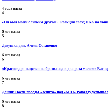
4 года назад
4
«Он был моим близким другом». Реакция звезд НБА на уб
6 лет назад
5
Девушка дня. Алена Остапенко
6 лет назад
6
«Краснодар» нацелен на бразильца в два раза моложе Вагне
6 лет назад
7
Данни: После победы «Зенита» над «МЮ» Роналду услышал
6 лет назад
8