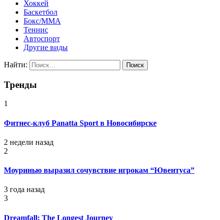
Хоккей
Баскетбол
Бокс/MMA
Теннис
Автоспорт
Другие виды
Найти:
Тренды
1
Фитнес-клуб Panatta Sport в Новосибирске
2 недели назад
2
Моуринью выразил сочувствие игрокам “Ювентуса”
3 года назад
3
Dreamfall: The Longest Journey