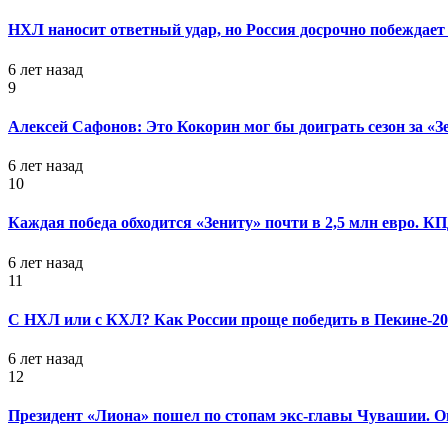
НХЛ наносит ответный удар, но Россия досрочно побеждает 
6 лет назад
9
Алексей Сафонов: Это Кокорин мог бы доиграть сезон за «З
6 лет назад
10
Каждая победа обходится «Зениту» почти в 2,5 млн евро. 
6 лет назад
11
С НХЛ или с КХЛ? Как России проще победить в Пекине-20
6 лет назад
12
Президент «Лиона» пошел по стопам экс-главы Чувашии. Он