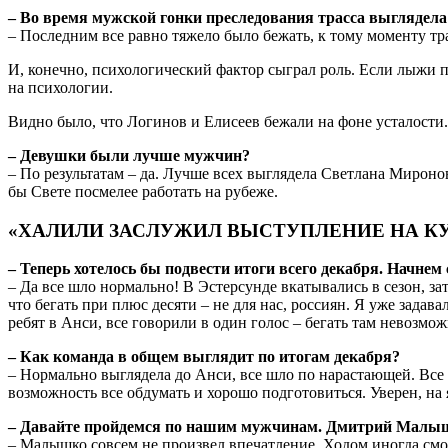
– Во время мужской гонки преследования трасса выглядела 
– Последним все равно тяжело было бежать, к тому моменту тра
И, конечно, психологический фактор сыграл роль. Если лыжи пл
на психологии.
Видно было, что Логинов и Елисеев бежали на фоне усталости.
– Девушки были лучше мужчин?
– По результатам – да. Лучше всех выглядела Светлана Миронов
бы Свете посмелее работать на рубеже.
«ХАЛИЛИ ЗАСЛУЖИЛ ВЫСТУПЛЕНИЕ НА КУ
– Теперь хотелось бы подвести итоги всего декабря. Начнем
– Да все шло нормально! В Эстерсунде вкатывались в сезон, за
что бегать при плюс десяти – не для нас, россиян. Я уже задав
ребят в Анси, все говорили в один голос – бегать там невозмож
– Как команда в общем выглядит по итогам декабря?
– Нормально выглядела до Анси, все шло по нарастающей. Все 
возможность все обдумать и хорошо подготовиться. Уверен, на
– Давайте пройдемся по нашим мужчинам. Дмитрий Малышк
– Малышко совсем не произвел впечатление. Ходом иногда смот