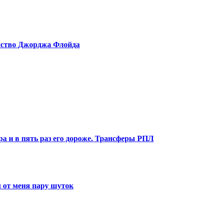
ийство Джорджа Флойда
ра и в пять раз его дороже. Трансферы РПЛ
 от меня пару шуток