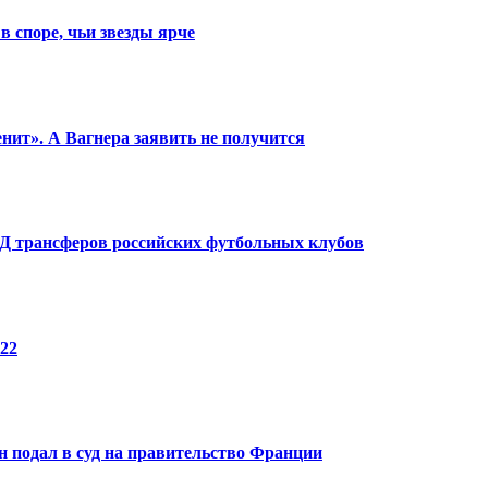
в споре, чьи звезды ярче
енит». А Вагнера заявить не получится
КПД трансферов российских футбольных клубов
22
 подал в суд на правительство Франции