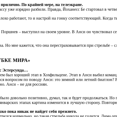
прилично. По крайней мере, на телеэкране.
ссу уже изрядно разбили. Правда, Йоханесс Бе стартовал в четве
охо работают, то и настрой на гонку соответствующий. Когда ты
 Поршнев – выступил на своем уровне. В Анси он чувствовал се
а. Но мне кажется, что она перестраховывается при стрельбе – 
БКЕ МИРА»
 с Эстерсунда…
тем был хороший этап в Хохфильцене. Этап в Анси выбил команду
ался вопросом по поводу Анси: это зимний или летний биатлон? Р
но. Анси – не для россиян.
было довольно позитивно, думал, так и будет продолжаться. Но 
 январских этапах картина изменится в лучшую сторону. Повторю
о пока никак не найдет себя прежнего.
релся нормально, но такая стрельба никуда не годится. Дима оп