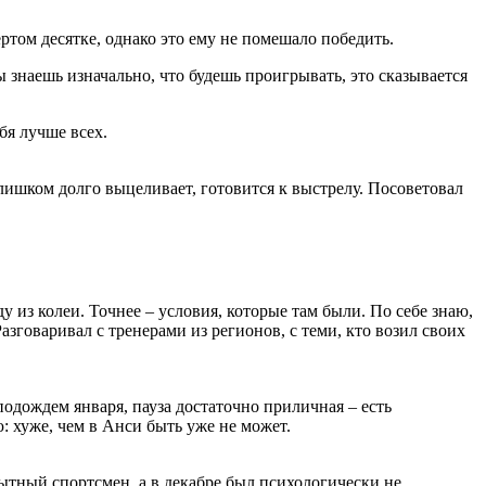
ртом десятке, однако это ему не помешало победить.
 знаешь изначально, что будешь проигрывать, это сказывается
бя лучше всех.
слишком долго выцеливает, готовится к выстрелу. Посоветовал
 из колеи. Точнее – условия, которые там были. По себе знаю,
азговаривал с тренерами из регионов, с теми, кто возил своих
подождем января, пауза достаточно приличная – есть
: хуже, чем в Анси быть уже не может.
ытный спортсмен, а в декабре был психологически не