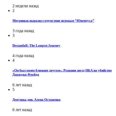
2 недели назад
2
Моуринью выразил сочувствие игрокам “Ювентуса”
3 года назад
3
Dreamfall: The Longest Journey
4 года назад
4
«Он был моим близким другом». Реакция звезд НБА на убийство
Джорджа Флойда
6 лет назад
5
Девушка дня. Алена Остапенко
6 лет назад