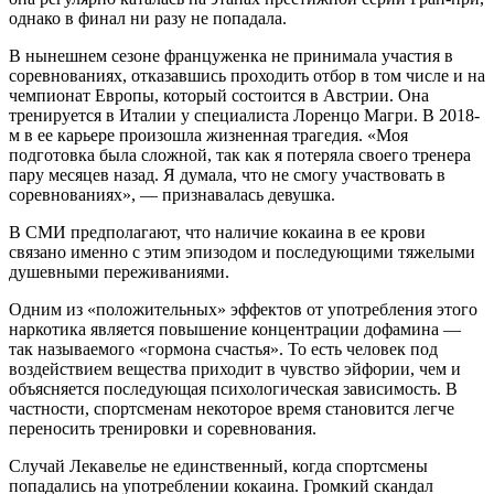
однако в финал ни разу не попадала.
В нынешнем сезоне француженка не принимала участия в
соревнованиях, отказавшись проходить отбор в том числе и на
чемпионат Европы, который состоится в Австрии. Она
тренируется в Италии у специалиста Лоренцо Магри. В 2018-
м в ее карьере произошла жизненная трагедия. «Моя
подготовка была сложной, так как я потеряла своего тренера
пару месяцев назад. Я думала, что не смогу участвовать в
соревнованиях», — признавалась девушка.
В СМИ предполагают, что наличие кокаина в ее крови
связано именно с этим эпизодом и последующими тяжелыми
душевными переживаниями.
Одним из «положительных» эффектов от употребления этого
наркотика является повышение концентрации дофамина —
так называемого «гормона счастья». То есть человек под
воздействием вещества приходит в чувство эйфории, чем и
объясняется последующая психологическая зависимость. В
частности, спортсменам некоторое время становится легче
переносить тренировки и соревнования.
Случай Лекавелье не единственный, когда спортсмены
попадались на употреблении кокаина. Громкий скандал