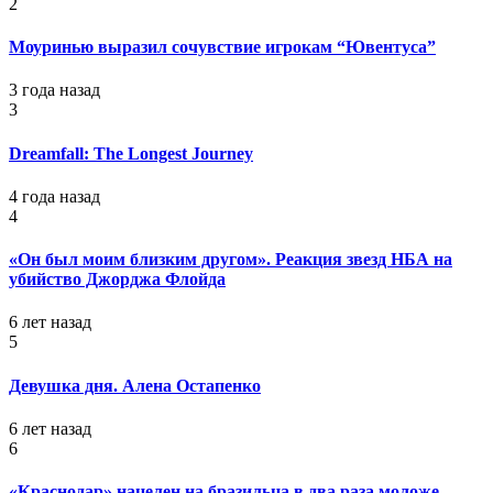
2
Моуринью выразил сочувствие игрокам “Ювентуса”
3 года назад
3
Dreamfall: The Longest Journey
4 года назад
4
«Он был моим близким другом». Реакция звезд НБА на
убийство Джорджа Флойда
6 лет назад
5
Девушка дня. Алена Остапенко
6 лет назад
6
«Краснодар» нацелен на бразильца в два раза моложе