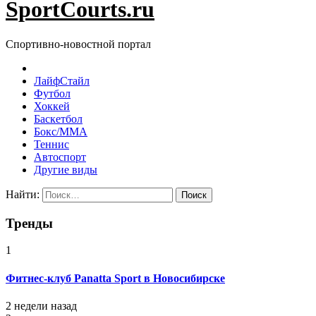
SportCourts.ru
Спортивно-новостной портал
ЛайфСтайл
Футбол
Хоккей
Баскетбол
Бокс/MMA
Теннис
Автоспорт
Другие виды
Найти:
Тренды
1
Фитнес-клуб Panatta Sport в Новосибирске
2 недели назад