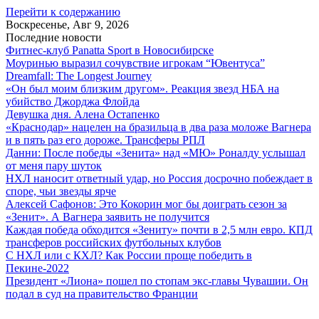
Перейти к содержанию
Воскресенье, Авг 9, 2026
Последние новости
Фитнес-клуб Panatta Sport в Новосибирске
Моуринью выразил сочувствие игрокам “Ювентуса”
Dreamfall: The Longest Journey
«Он был моим близким другом». Реакция звезд НБА на
убийство Джорджа Флойда
Девушка дня. Алена Остапенко
«Краснодар» нацелен на бразильца в два раза моложе Вагнера
и в пять раз его дороже. Трансферы РПЛ
Данни: После победы «Зенита» над «МЮ» Роналду услышал
от меня пару шуток
НХЛ наносит ответный удар, но Россия досрочно побеждает в
споре, чьи звезды ярче
Алексей Сафонов: Это Кокорин мог бы доиграть сезон за
«Зенит». А Вагнера заявить не получится
Каждая победа обходится «Зениту» почти в 2,5 млн евро. КПД
трансферов российских футбольных клубов
С НХЛ или с КХЛ? Как России проще победить в
Пекине-2022
Президент «Лиона» пошел по стопам экс-главы Чувашии. Он
подал в суд на правительство Франции