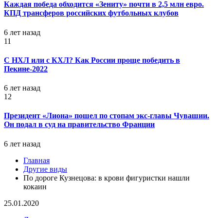
Каждая победа обходится «Зениту» почти в 2,5 млн евро.
КПД трансферов российских футбольных клубов
6 лет назад
11
С НХЛ или с КХЛ? Как России проще победить в
Пекине-2022
6 лет назад
12
Президент «Лиона» пошел по стопам экс-главы Чувашии.
Он подал в суд на правительство Франции
6 лет назад
Главная
Другие виды
По дороге Кузнецова: в крови фигуристки нашли
кокаин
25.01.2020