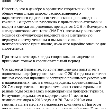
допинг-тест.
Известно, что в декабре в организме спортсменки были
обнаружены следы широко распространенного
наркотического средства синтетического происхождения —
кокаина. Вещество не разрешено к применению атлетами и
входит в списки запрещенных препаратов ООН и Всемирного
антидопингового агентства (WADA), поскольку оказывает
мощное стимулирующее воздействие на центральную
нервную систему человека и вызывает сильное
психологическое привыкание, из-за чего вдвойне опаснее для
спортсменов.
При этом в некоторых видах спорта кокаин запрещено
принимать только в соревновательный период.
Что касается Лекавелье, то 23-летняя девушка выступает в
одиночном виде фигурного катания. С 2014 года она является
членом сборной Франции и регулярно принимает участие как
в национальных, так и в международных соревнованиях. В
2017-м спортсменка выиграла чемпионат своей страны, а в
разные годы оказывалась неоднократным призером турнира.
Ее лучшим результатом в карьере стало 14 место на
чемпионате мира в 2018 году, а в 2017-м и 2019-м она
занимала пятые места на первенстве континента. При этом
она регулярно каталась на этапах престижной серии Гран-при,