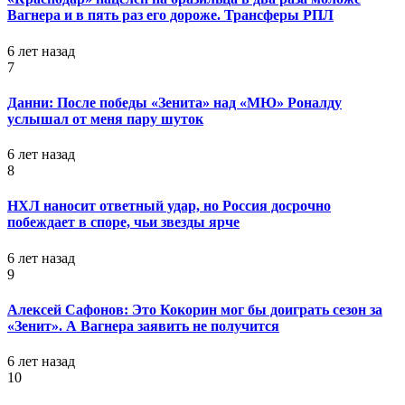
Вагнера и в пять раз его дороже. Трансферы РПЛ
6 лет назад
7
Данни: После победы «Зенита» над «МЮ» Роналду
услышал от меня пару шуток
6 лет назад
8
НХЛ наносит ответный удар, но Россия досрочно
побеждает в споре, чьи звезды ярче
6 лет назад
9
Алексей Сафонов: Это Кокорин мог бы доиграть сезон за
«Зенит». А Вагнера заявить не получится
6 лет назад
10