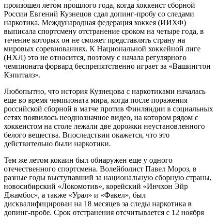
произошел летом прошлого года, когда хоккеист сборной
России Евгений Кузнецов сдал допинг-пробу со следами
наркотика. Международная федерация хоккея (ИИХФ)
выписала спортсмену отстранение сроком на четыре года, в
течение которых он не сможет представлять страну на
мировых соревнованиях. К Национальной хоккейной лиге
(НХЛ) это не относится, поэтому с начала регулярного
чемпионата форвард беспрепятственно играет за «Вашингтон
Кэпиталз».
Любопытно, что история Кузнецова с наркотиками началась
еще во время чемпионата мира, когда после поражения
российской сборной в матче против Финляндии в социальных
сетях появилось неоднозначное видео, на котором рядом с
хоккеистом на столе лежали две дорожки неустановленного
белого вещества. Впоследствии окажется, что это
действительно были наркотики.
Тем же летом кокаин был обнаружен еще у одного
отечественного спортсмена. Волейболист Павел Мороз, в
разные годы выступавший за национальную сборную страны,
новосибирский «Локомотив», корейский «Инчхон Эйр
Джамбос», а также «Урал» и «Факел», был
дисквалифицирован на 18 месяцев за следы наркотика в
допинг-пробе. Срок отстранения отсчитывается с 12 ноября