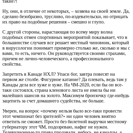
такие?!
Ну, они, в отличие от некоторых, – хозяева на своей земле. Да,
сделано безобразно, трусливо, по-издевательски, но отрицать
их право на подобные решения – смешно и глупо.
С другой стороны, нарастающая по всему миру волна
подобных отмен спортивных мероприятий показывает, что в
большинстве случаев все решает местный чиновник, который
в вирусологии понимает примерно столько же, сколько и мы с
вами, то есть, ничего. Он руководствуется своими страхами,
причем не лично-человеческого, а профессионального
свойства.
Запретить в Канаде НХЛ? Упаси бог, завтра повесят на
первом же столбе. Фигурное катание? Да плевать, ведь там у
Канады дела все хуже и хуже. На ЧМ-2020, если бы он все-
таки состоялся, страна кленового листа не имела бы ни
малейших шансов на золото. Максимум бронзочку где-нибудь
зацепить за счет домашнего судейства, не больше.
Уверен, на вопрос «почему нельзя было все-таки провести
этот чемпионат без зрителей?» ни один человек внятно
ответить не сможет. Просто без билетной выручки местному
губернатору этот ЧМ, подозреваю, нафиг не нужен.
Телевизионные-то права продавали, небось, не канадцы, а