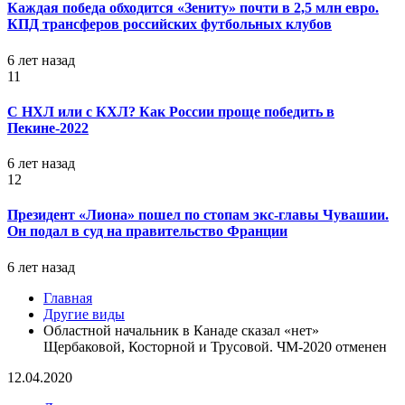
Каждая победа обходится «Зениту» почти в 2,5 млн евро.
КПД трансферов российских футбольных клубов
6 лет назад
11
С НХЛ или с КХЛ? Как России проще победить в
Пекине-2022
6 лет назад
12
Президент «Лиона» пошел по стопам экс-главы Чувашии.
Он подал в суд на правительство Франции
6 лет назад
Главная
Другие виды
Областной начальник в Канаде сказал «нет»
Щербаковой, Косторной и Трусовой. ЧМ-2020 отменен
12.04.2020