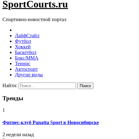
SportCourts.ru
Спортивно-новостной портал
ЛайфСтайл
Футбол
Хоккей
Баскетбол
Бокс/MMA
Теннис
Автоспорт
Другие виды
Найти:
Тренды
1
Фитнес-клуб Panatta Sport в Новосибирске
2 недели назад