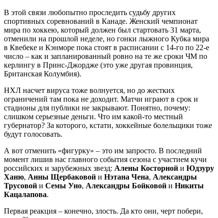
В этой связи любопытно проследить судьбу других
спортивных соревнований в Канаде. Женский чемпионат
мира по хоккею, который должен был стартовать 31 марта,
отменили на прошлой неделе, но гонки лыжного Кубка мира
в Квебеке и Кэнморе пока стоят в расписании с 14-го по 22-е
число – как и запланированный ровно на те же сроки ЧМ по
керлингу в Принс-Джордже (это уже другая провинция,
Британская Колумбия).
НХЛ насчет вируса тоже волнуется, но до жестких
ограничений там пока не доходит. Матчи играют в срок и
стадионы для публики не закрывают. Понятно, почему:
слишком серьезные деньги. Что им какой-то местный
губернатор? За которого, кстати, хоккейные болельщики тоже
будут голосовать.
А вот отменить «фигурку» – это им запросто. В последний
момент лишив нас главного события сезона с участием кучи
российских и зарубежных звезд:
Алены Косторной
и
Юдзуру
Ханю
,
Анны Щербаковой
и
Нэтана Чена
,
Александры
Трусовой
и
Семы Уно
,
Александры Бойковой
и
Никиты
Кацалапова
.
Первая реакция – конечно, злость. Да кто они, черт побери,