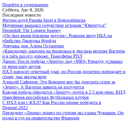
Перейти к содержанию
Суббота, Авг 8, 2026
Последние новости
Фитнес-клуб Panatta Sport в Новосибирске
Моуринью выразил сочувствие игрокам “Ювентуса”
Dreamfall: The Longest Journey
«Он был моим близким другом». Реакция звезд НБА на
убийство Джорджа Флойда
Девушка дня. Алена Остапенко
«Краснодар» нацелен на бразильца в два раза моложе Вагнера
и в пять раз его дороже. Трансферы РПЛ
Данни: После победы «Зенита» над «МЮ» Роналду услышал
от меня пару шуток
НХЛ наносит ответный удар, но Россия досрочно побеждает в
споре, чьи звезды ярче
Алексей Сафонов: Это Кокорин мог бы доиграть сезон за
«Зенит». А Вагнера заявить не получится
Каждая победа обходится «Зениту» почти в 2,5 млн евро. КПД
трансферов российских футбольных клубов
С НХЛ или с КХЛ? Как России проще победить в
Пекине-2022
Президент «Лиона» пошел по стопам экс-главы Чувашии. Он
подал в суд на правительство Франции