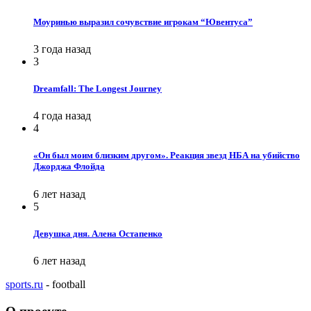
Моуринью выразил сочувствие игрокам “Ювентуса”
3 года назад
3
Dreamfall: The Longest Journey
4 года назад
4
«Он был моим близким другом». Реакция звезд НБА на убийство
Джорджа Флойда
6 лет назад
5
Девушка дня. Алена Остапенко
6 лет назад
sports.ru
- football