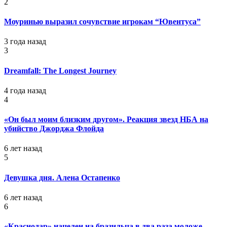
2
Моуринью выразил сочувствие игрокам “Ювентуса”
3 года назад
3
Dreamfall: The Longest Journey
4 года назад
4
«Он был моим близким другом». Реакция звезд НБА на
убийство Джорджа Флойда
6 лет назад
5
Девушка дня. Алена Остапенко
6 лет назад
6
«Краснодар» нацелен на бразильца в два раза моложе