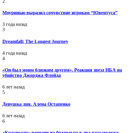
2
Моуринью выразил сочувствие игрокам “Ювентуса”
3 года назад
3
Dreamfall: The Longest Journey
4 года назад
4
«Он был моим близким другом». Реакция звезд НБА на
убийство Джорджа Флойда
6 лет назад
5
Девушка дня. Алена Остапенко
6 лет назад
6
«Краснодар» нацелен на бразильца в два раза моложе