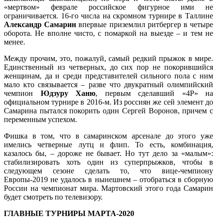
«мертвом» феврале российское фигурное ими не
ограничивается. 16-го числа на скромном турнире в Таллине
Александр Самарин
впервые приземлил ритбергер в четыре
оборота. Не вполне чисто, с помаркой на выезде – и тем не
менее.
Между прочим, это, пожалуй, самый редкий прыжок в мире.
Единственный из четверных, до сих пор не покорившийся
женщинам, да и среди представителей сильного пола с ним
мало кто связывается – разве что двукратный олимпийский
чемпион
Юдзуру Ханю
, первым сделавший «4Р» на
официальном турнире в 2016-м. Из россиян же сей элемент до
Самарина пытался покорить один Сергей Воронов, причем с
переменным успехом.
Фишка в том, что в самаринском арсенале до этого уже
имелись четверные лутц и флип. То есть, комбинация,
казалось бы, – дороже не бывает. Но тут дело за «малым»:
стабилизировать хоть один из суперпрыжков, чтобы в
следующем сезоне сделать то, что вице-чемпиону
Европы-2019 не удалось в нынешнем – отобраться в сборную
России на чемпионат мира. Мартовский этого года Самарин
будет смотреть по телевизору.
ГЛАВНЫЕ ТУРНИРЫ МАРТА-2020