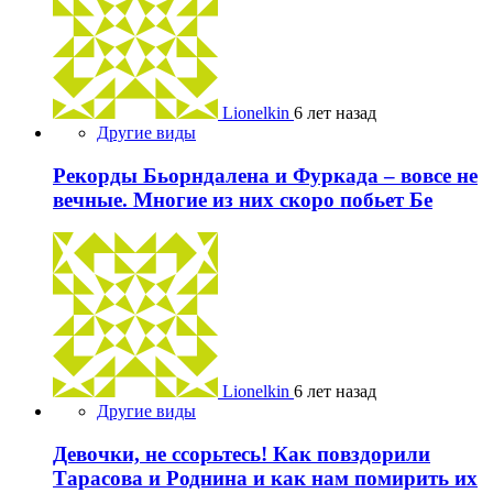
Lionelkin
6 лет назад
Другие виды
Рекорды Бьорндалена и Фуркада – вовсе не
вечные. Многие из них скоро побьет Бе
Lionelkin
6 лет назад
Другие виды
Девочки, не ссорьтесь! Как повздорили
Тарасова и Роднина и как нам помирить их