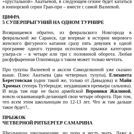
«хрустальной» Акатьевой, в следующем сезоне будет кататься
в юниорской серии Гран-при – вместе с самой Валиевой.
ЦИФРА
5 СУПЕРПРЫГУНИЙ НА ОДНОМ ТУРНИРЕ
Возвращаемся обратно, из февральского Новгорода в
февральский же Саранск, где впервые в истории мирового
женского фигурного катания сразу пять девушек в одной
программе одного турнира исполняли прыжки категории
ультра-си – в четыре или три с половиной оборота. Любая
расфуфыренная Олипмиада о таком может только мечтать.
Про тулупы Валиевой и аксели Самоделкиной уже сказано
выше. Плюс Акатьева (два четверных тулупа),
Елизавета
Берестовская
(один такой же, только от Давыдова) и
Майя
Хромых
(теперь Тутберидзе, неудавшаяся премьера сальхова).
И ведь там еще не было армейской
Вероники Жилиной
,
вовсю осваивающей-делающей свои четыре оборота. При том,
что всем этим школьницам по 12-13 лет. Что ж там дальше
такое будет?..
ПРЫЖОК
ЧЕТВЕРНОЙ РИТБЕРГЕР САМАРИНА
Школьницы школьницами, но пора и честь знать. Даже в