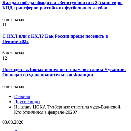
Каждая победа обходится «Зениту» почти в 2,5 млн евро.
КПД трансферов российских футбольных клубов
6 лет назад
11
С НХЛ или с КХЛ? Как России проще победить в
Пекине-2022
6 лет назад
12
Президент «Лиона» пошел по стопам экс-главы Чувашии.
Он подал в суд на правительство Франции
6 лет назад
Главная
Другие виды
На атаку ЦСКА Тутберидзе ответила чудо-Валиевой.
Кто отличился в феврале-2020?
03.03.2020