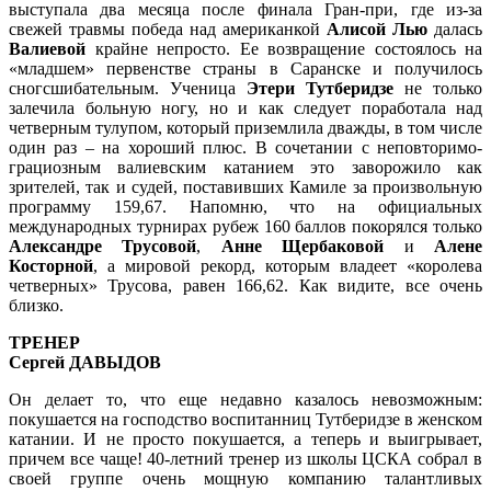
выступала два месяца после финала Гран-при, где из-за
свежей травмы победа над американкой
Алисой Лью
далась
Валиевой
крайне непросто. Ее возвращение состоялось на
«младшем» первенстве страны в Саранске и получилось
сногсшибательным. Ученица
Этери Тутберидзе
не только
залечила больную ногу, но и как следует поработала над
четверным тулупом, который приземлила дважды, в том числе
один раз – на хороший плюс. В сочетании с неповторимо-
грациозным валиевским катанием это заворожило как
зрителей, так и судей, поставивших Камиле за произвольную
программу 159,67. Напомню, что на официальных
международных турнирах рубеж 160 баллов покорялся только
Александре Трусовой
,
Анне Щербаковой
и
Алене
Косторной
, а мировой рекорд, которым владеет «королева
четверных» Трусова, равен 166,62. Как видите, все очень
близко.
ТРЕНЕР
Сергей ДАВЫДОВ
Он делает то, что еще недавно казалось невозможным:
покушается на господство воспитанниц Тутберидзе в женском
катании. И не просто покушается, а теперь и выигрывает,
причем все чаще! 40-летний тренер из школы ЦСКА собрал в
своей группе очень мощную компанию талантливых