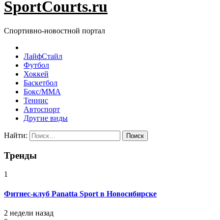
SportCourts.ru
Спортивно-новостной портал
ЛайфСтайл
Футбол
Хоккей
Баскетбол
Бокс/MMA
Теннис
Автоспорт
Другие виды
Найти:
Тренды
1
Фитнес-клуб Panatta Sport в Новосибирске
2 недели назад