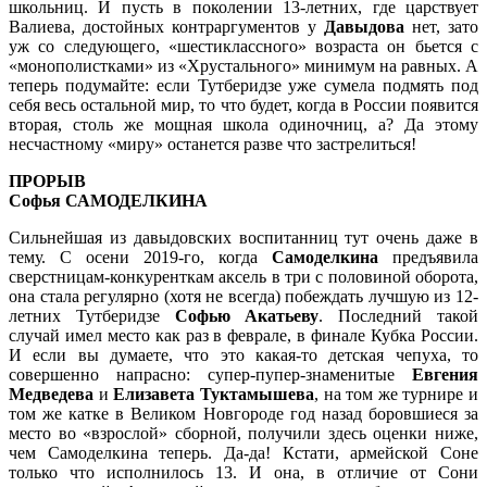
школьниц. И пусть в поколении 13-летних, где царствует
Валиева, достойных контраргументов у
Давыдова
нет, зато
уж со следующего, «шестиклассного» возраста он бьется с
«монополистками» из «Хрустального» минимум на равных. А
теперь подумайте: если Тутберидзе уже сумела подмять под
себя весь остальной мир, то что будет, когда в России появится
вторая, столь же мощная школа одиночниц, а? Да этому
несчастному «миру» останется разве что застрелиться!
ПРОРЫВ
Софья САМОДЕЛКИНА
Сильнейшая из давыдовских воспитанниц тут очень даже в
тему. С осени 2019-го, когда
Самоделкина
предъявила
сверстницам-конкуренткам аксель в три с половиной оборота,
она стала регулярно (хотя не всегда) побеждать лучшую из 12-
летних Тутберидзе
Софью Акатьеву
. Последний такой
случай имел место как раз в феврале, в финале Кубка России.
И если вы думаете, что это какая-то детская чепуха, то
совершенно напрасно: супер-пупер-знаменитые
Евгения
Медведева
и
Елизавета Туктамышева
, на том же турнире и
том же катке в Великом Новгороде год назад боровшиеся за
место во «взрослой» сборной, получили здесь оценки ниже,
чем Самоделкина теперь. Да-да! Кстати, армейской Соне
только что исполнилось 13. И она, в отличие от Сони