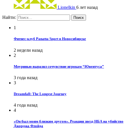
Lionelkin
6 лет назад
Найти:
1
Фитнес-клуб Panatta Sport в Новосибирске
2 недели назад
2
Моуринью выразил сочувствие игрокам “Ювентуса”
3 года назад
3
Dreamfall: The Longest Journey
4 года назад
4
«Он был моим близким другом». Реакция звезд НБА на убийство
Джорджа Флойда