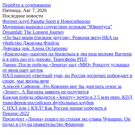
Перейти к содержанию
Пятница, Авг 7, 2026
Последние новости
Фитнес-клуб Panatta Sport в Новосибирске
Моуринью выразил сочувствие игрокам “Ювентуса”
Dreamfall: The Longest Journey
«Он был моим близким другом». Реакция звезд НБА на
убийство Джорджа Флойда
Девушка дня. Алена Остапенко
«Краснодар» нацелен на бразильца в два раза моложе Вагнера
и в пять раз его дороже. Трансферы РПЛ
Данни: После победы «Зенита» над «МЮ» Роналду услышал
от меня пару шуток
НХЛ наносит ответный удар, но Россия досрочно побеждает в
споре, чьи звезды ярче
Алексей Сафонов: Это Кокорин мог бы доиграть сезон за
«Зенит». А Вагнера заявить не получится
Каждая победа обходится «Зениту» почти в 2,5 млн евро. КПД
трансферов российских футбольных клубов
С НХЛ или с КХЛ? Как России проще победить в
Пекине-2022
Президент «Лиона» пошел по стопам экс-главы Чувашии. Он
подал в суд на правительство Франции