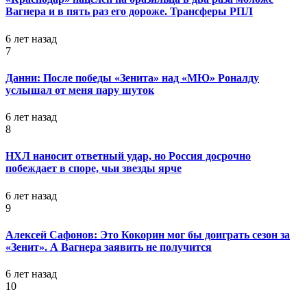
Вагнера и в пять раз его дороже. Трансферы РПЛ
6 лет назад
7
Данни: После победы «Зенита» над «МЮ» Роналду
услышал от меня пару шуток
6 лет назад
8
НХЛ наносит ответный удар, но Россия досрочно
побеждает в споре, чьи звезды ярче
6 лет назад
9
Алексей Сафонов: Это Кокорин мог бы доиграть сезон за
«Зенит». А Вагнера заявить не получится
6 лет назад
10