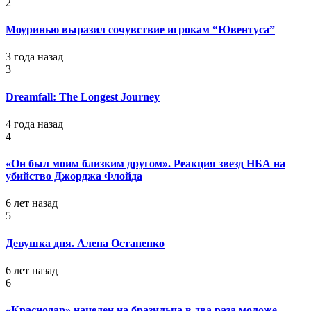
2
Моуринью выразил сочувствие игрокам “Ювентуса”
3 года назад
3
Dreamfall: The Longest Journey
4 года назад
4
«Он был моим близким другом». Реакция звезд НБА на
убийство Джорджа Флойда
6 лет назад
5
Девушка дня. Алена Остапенко
6 лет назад
6
«Краснодар» нацелен на бразильца в два раза моложе