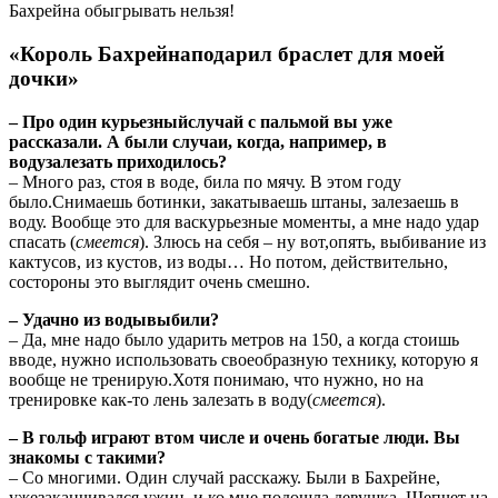
«Король Бахрейнаподарил браслет для моей
дочки»
– Про один курьезныйслучай с пальмой вы уже
рассказали. А были случаи, когда, например, в
водузалезать приходилось?
– Много раз, стоя в воде, била по мячу. В этом году
было.Снимаешь ботинки, закатываешь штаны, залезаешь в
воду. Вообще это для васкурьезные моменты, а мне надо удар
спасать (
смеется
). Злюсь на себя – ну вот,опять, выбивание из
кактусов, из кустов, из воды… Но потом, действительно,
состороны это выглядит очень смешно.
– Удачно из водывыбили?
– Да, мне надо было ударить метров на 150, а когда стоишь
вводе, нужно использовать своеобразную технику, которую я
вообще не тренирую.Хотя понимаю, что нужно, но на
тренировке как-то лень залезать в воду(
смеется
).
– В гольф играют втом числе и очень богатые люди. Вы
знакомы с такими?
– Со многими. Один случай расскажу. Были в Бахрейне,
ужезаканчивался ужин, и ко мне подошла девушка. Шепчет на