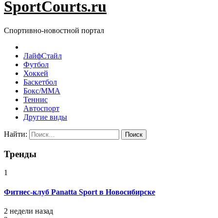
SportCourts.ru
Спортивно-новостной портал
ЛайфСтайл
Футбол
Хоккей
Баскетбол
Бокс/MMA
Теннис
Автоспорт
Другие виды
Найти:
Тренды
1
Фитнес-клуб Panatta Sport в Новосибирске
2 недели назад