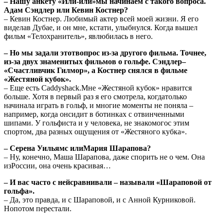
– Нашу анкету «Или-или»мы начинаем с такого вопроса.
Адам Сэндлер или Кевин Костнер?
– Кевин Костнер. Любимый актер всей моей жизни. Я его
виделав Дубае, и он мне, кстати, улыбнулся. Когда вышел
фильм «Телохранитель», явлюбилась в него.
– Но мы задали этотвопрос из-за другого фильма. Точнее,
из-за двух знаменитых фильмов о гольфе. Сэндлер–
«Счастливчик Гилмор», а Костнер снялся в фильме
«Жестяной кубок».
– Еще есть Caddyshack.Мне «Жестяной кубок» нравится
больше. Хотя в первый раз я его смотрела, когдатолько
начинала играть в гольф, и многие моменты не поняла –
например, когда онсидит в ботинках с отвинченными
шипами. У гольфиста и у человека, не знакомогос этим
спортом, два разных ощущения от «Жестяного кубка».
– Серена Уильямс илиМария Шарапова?
– Ну, конечно, Маша Шарапова, даже спорить не о чем. Она
изРоссии, она очень красивая…
– И вас часто с нейсравнивали – называли «Шараповой от
гольфа».
– Да, это правда, и с Шараповой, и с Анной Курниковой.
Нопотом перестали.