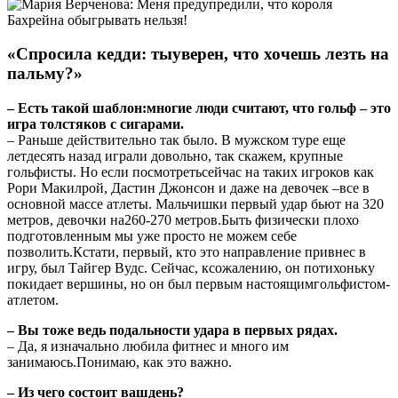
«Спросила кедди: тыуверен, что хочешь лезть на
пальму?»
– Есть такой шаблон:многие люди считают, что гольф – это
игра толстяков с сигарами.
– Раньше действительно так было. В мужском туре еще
летдесять назад играли довольно, так скажем, крупные
гольфисты. Но если посмотретьсейчас на таких игроков как
Рори Макилрой, Дастин Джонсон и даже на девочек –все в
основной массе атлеты. Мальчишки первый удар бьют на 320
метров, девочки на260-270 метров.Быть физически плохо
подготовленным мы уже просто не можем себе
позволить.Кстати, первый, кто это направление привнес в
игру, был Тайгер Вудс. Сейчас, ксожалению, он потихоньку
покидает вершины, но он был первым настоящимгольфистом-
атлетом.
– Вы тоже ведь подальности удара в первых рядах.
– Да, я изначально любила фитнес и много им
занимаюсь.Понимаю, как это важно.
– Из чего состоит вашдень?