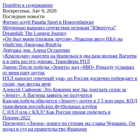
Перейти к содержанию
Воскресенье, Авг 9, 2026
Последние новости
Фитнес-клуб Panatta Sport в Новосибирске
Моуринью выразил сочувствие игрокам “Ювентуса”
Dreamfall: The Longest Journey
«Он был моим близким другом». Реакция звезд НБА на
убийство Джорджа Флойда
Девушка дня. Алена Остапенко
«Краснодар» нацелен на бразильца в два раза моложе Вагнера
и в пять раз его дороже. Трансферы РПЛ
Данни: После победы «Зенита» над «МЮ» Роналду услышал
от меня пару шуток
НХЛ наносит ответный удар, но Россия досрочно побеждает в
споре, чьи звезды ярче
Алексей Сафонов: Это Кокорин мог бы доиграть сезон за
«Зенит». А Вагнера заявить не получится
Каждая победа обходится «Зениту» почти в 2,5 млн евро. КПД
трансферов российских футбольных клубов
С НХЛ или с КХЛ? Как России проще победить в
Пекине-2022
Президент «Лиона» пошел по стопам экс-главы Чувашии. Он
подал в суд на правительство Франции