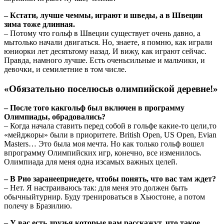
– Кстати, лучше чеммы, играют и шведы, а в Швеции
зима тоже длинная.
– Потому что гольф в Швеции существует очень давно, а
мытолько начали двигаться. Но, знаете, я помню, как играли
юниорки лет десятьтому назад. И вижу, как играют сейчас.
Правда, намного лучше. Есть оченьсильные и мальчики, и
девочки, и семилетние в том числе.
«Обязательно поселюсьв олимпийской деревне!»
– После того какгольф был включен в программу
Олимпиады, обрадовались?
– Когда начала ставить перед собой в гольфе какие-то цели,то
«мейджоры» были в приоритете. British Open, US Open, Evian
Masters… Это была моя мечта. Но как только гольф вошел
впрограмму Олимпийских игр, конечно, все изменилось.
Олимпиада для меня одна изсамых важных целей.
– В Рио заранееприедете, чтобы понять, что вас там ждет?
– Нет. Я настраиваюсь так: для меня это должен быть
обычныйтурнир. Буду тренироваться в Хьюстоне, а потом
полечу в Бразилию.
– У вас есть друзья,которые вам расскажут, что такое