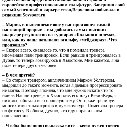
европейскомпрофессиональном гольф-туре. Завершив свой
самый успешный в карьере сезон,Верченова побывала в
редакции Sovsport.ru.
– Мария, в нынешнемсезоне у вас произошел самый
настоящий прорыв – вы добились самых высоких
вкарьере результатов на турнирах «Большого шлема»,
или, как их чаще называют вгольфе, «мейджорах». Что
произошло?
– Скорее всего, сказалось то, что я поменяла тренера
ипоменяла план тренировок. Если раньше я тренировалась в
Дубае, то теперь ябазируюсь в Хьюстоне. Мне кажется, я на
поле теперь другой человек.
– В чем другой?
– Со старым тренером, англичанином Марком Уолтерсом,
мыдошли до такого момента, когда я дальше прогрессировать
не могла. Поэтому японяла, что мне нужно искать что-то
новое. Нашли тренера в Хьюстоне, его зовут КевинКерк, с
ним мы работали всю прошлую зиму. Он также тренирует
многих известныхигроков в мужском туре. Поменяла тренера
по фитнесу. В общем, думаю, что иду вправильном
направлении.
– Чтобы было понятно,расскажите – зачем нужен тренер