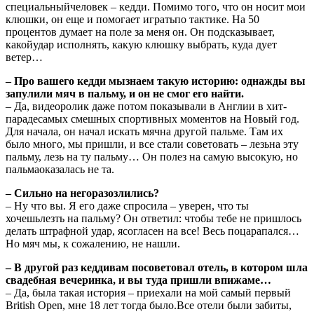
специальныйчеловек – кедди. Помимо того, что он носит мои
клюшки, он еще и помогает игратьпо тактике. На 50
процентов думает на поле за меня он. Он подсказывает,
какойудар исполнять, какую клюшку выбрать, куда дует
ветер…
– Про вашего кедди мызнаем такую историю: однажды вы
запулили мяч в пальму, и он не смог его найти.
– Да, видеоролик даже потом показывали в Англии в хит-
парадесамых смешных спортивных моментов на Новый год.
Для начала, он начал искать мячна другой пальме. Там их
было много, мы пришли, и все стали советовать – лезьна эту
пальму, лезь на ту пальму… Он полез на самую высокую, но
пальмаоказалась не та.
– Сильно на негоразозлились?
– Ну что вы. Я его даже спросила – уверен, что ты
хочешьлезть на пальму? Он ответил: чтобы тебе не пришлось
делать штрафной удар, ясогласен на все! Весь поцарапался…
Но мяч мы, к сожалению, не нашли.
– В другой раз кеддивам посоветовал отель, в котором шла
свадебная вечеринка, и вы туда пришли впижаме…
– Да, была такая история – приехали на мой самый первый
British Open, мне 18 лет тогда было.Все отели были забиты,