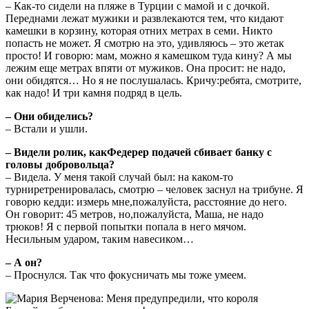
– Как-то сидели на пляже в Турции с мамой и с дочкой.
Переднами лежат мужики и развлекаются тем, что кидают
камешки в корзину, которая отних метрах в семи. Никто
попасть не может. Я смотрю на это, удивляюсь – это жетак
просто! И говорю: мам, можно я камешком туда кину? А мы
лежим еще метрах впяти от мужиков. Она просит: не надо,
они обидятся… Но я не послушалась. Кричу:ребята, смотрите,
как надо! И три камня подряд в цель.
– Они обиделись?
– Встали и ушли.
– Видели ролик, какФедерер подачей сбивает банку с
головы добровольца?
– Видела. У меня такой случай был: на каком-то
турниретренировалась, смотрю – человек заснул на трибуне. Я
говорю кедди: измерь мне,пожалуйста, расстояние до него.
Он говорит: 45 метров, но,пожалуйста, Маша, не надо
трюков! Я с первой попытки попала в него мячом.
Несильным ударом, таким навесиком…
– А он?
– Проснулся. Так что фокусничать мы тоже умеем.