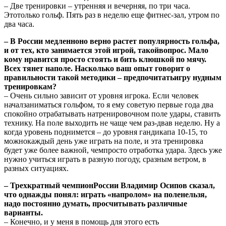
– Две тренировки – утренняя и вечерняя, по три часа.
Этотолько гольф. Пять раз в неделю еще фитнес-зал, утром по
два часа.
– В России медленноно верно растет популярность гольфа,
и от тех, кто занимается этой игрой, такойвопрос. Мало
кому нравится просто стоять и бить клюшкой по мячу.
Всех тянет наполе. Насколько ваш опыт говорит о
правильности такой методики – предпочитатьигру нудным
тренировкам?
– Очень сильно зависит от уровня игрока. Если человек
началзаниматься гольфом, то я ему советую первые года два
спокойно отрабатывать натренировочном поле удары, ставить
технику. На поле выходить не чаще чем раз-двав неделю. Ну а
когда уровень поднимется – до уровня гандикапа 10-15, то
можнокаждый день уже играть на поле, и эта тренировка
будет уже более важной, чемпросто отработка удара. Здесь уже
нужно учиться играть в разную погоду, сразным ветром, в
разных ситуациях.
– Трехкратный чемпионРоссии Владимир Осипов сказал,
что однажды понял: играть «напролом» на поленельзя,
надо постоянно думать, просчитывать различные
варианты.
– Конечно, и у меня в помощь для этого есть