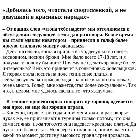
«Добилась того, чтостала спортсменкой, а не
девушкой в красивых нарядах»
– От ваших слов «чтона тебе надето» мы оттолкнемся в
обсуждении следующей темы для разговора. Всвое время
вы стали эдаким новатором – привнесли в гольф более
яркую, стильную манеру одеваться.
– Действительно, когда я пришла в тур, девушки в гольфе,
восновном, носили брюки. Мне было всего 17-18 лет, и я
подумала: почему бы инет? Почему не сделать зрелище более
интересным? Ведь это привлечет в гольфновых болельщиков.
Я первая стала носить на поле теннисные платья, а
сейчасдевушек, которые выходят на поле в коротких юбках,
очень много. Гольф, мне кажется,стал более сексуальным. Так
что, в целом, мне удалось сделать то, что язадумала.
– В теннисе пронекоторых говорят: ну хорошо, одевается
она ярко, но еще бы хорошо играла.
– Конечно, первые три года и про меня ходили разговоры:
нукак же, ее приглашают в турниры только потому, что она
симпатичная, из-за того,что она надевает красивые платья. Да
пусть это было и так. Но я через этопрошла, понимала, что в
какой-то момент достигну высокого уровня,тренировалась.