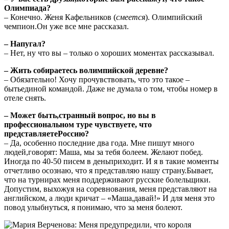
Олимпиада?
– Конечно. Женя Кафельников (
смеется
). Олимпийский
чемпион.Он уже все мне рассказал.
– Напугал?
– Нет, ну что вы – только о хороших моментах рассказывал.
– Жить собираетесь волимпийской деревне?
– Обязательно! Хочу прочувствовать, что это такое –
бытьединой командой. Даже не думала о том, чтобы номер в
отеле снять.
– Может быть,странный вопрос, но вы в
профессиональном туре чувствуете, что
представляетеРоссию?
– Да, особенно последние два года. Мне пишут много
людей,говорят: Маша, мы за тебя болеем. Желают побед.
Иногда по 40-50 писем в деньприходит. И я в такие моменты
отчетливо осознаю, что я представляю нашу страну.Бывает,
что на турнирах меня поддерживают русские болельщики.
Допустим, выхожуя на соревнования, меня представляют на
английском, а люди кричат – «Маша,давай!» И для меня это
повод улыбнуться, я понимаю, что за меня болеют.