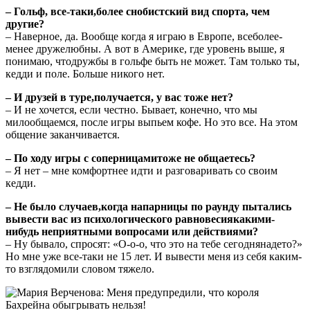
– Гольф, все-таки,более снобистский вид спорта, чем
другие?
– Наверное, да. Вообще когда я играю в Европе, всеболее-
менее дружелюбны. А вот в Америке, где уровень выше, я
понимаю, чтодружбы в гольфе быть не может. Там только ты,
кедди и поле. Больше никого нет.
– И друзей в туре,получается, у вас тоже нет?
– И не хочется, если честно. Бывает, конечно, что мы
милообщаемся, после игры выпьем кофе. Но это все. На этом
общение заканчивается.
– По ходу игры с соперницамитоже не общаетесь?
– Я нет – мне комфортнее идти и разговаривать со своим
кедди.
– Не было случаев,когда напарницы по раунду пытались
вывести вас из психологического равновесиякакими-
нибудь неприятными вопросами или действиями?
– Ну бывало, спросят: «О-о-о, что это на тебе сегоднянадето?»
Но мне уже все-таки не 15 лет. И вывести меня из себя каким-
то взглядомили словом тяжело.