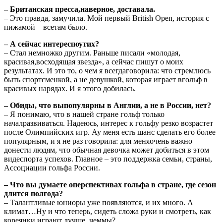
– Британская пресса,наверное, доставала.
– Это правда, замучила. Мой первый British Open, история с
пижамой – всетам было.
– А сейчас интереспоутих?
– Стал немножко другим. Раньше писали «молодая,
красивая,восходящая звезда», а сейчас пишут о моих
результатах. И это то, о чем я всегдаговорила: что стремлюсь
быть спортсменкой, а не девушкой, которая играет вгольф в
красивых нарядах. И я этого добилась.
– Обиды, что выпопулярны в Англии, а не в России, нет?
– Я понимаю, что в нашей стране гольф только
началразвиваться. Надеюсь, интерес к гольфу резко возрастет
после Олимпийских игр. Ау меня есть шанс сделать его более
популярным, и я не раз говорила: для меняочень важно
донести людям, что обычная девочка может добиться в этом
видеспорта успехов. Главное – это поддержка семьи, страны,
Ассоциации гольфа России.
– Что вы думаете оперспективах гольфа в стране, где сезон
длится полгода?
– Талантливые юниоры уже появляются, и их много. А
климат…Ну и что теперь, сидеть сложа руки и смотреть, как
кореянки играют лучше, чеммы?