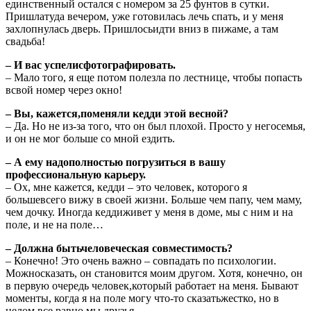
единственный остался с номером за 25 фунтов в сутки.
Пришлатуда вечером, уже готовилась лечь спать, и у меня
захлопнулась дверь. Пришлосьидти вниз в пижаме, а там
свадьба!
– И вас успелисфотографировать.
– Мало того, я еще потом полезла по лестнице, чтобы попасть
всвой номер через окно!
– Вы, кажется,поменяли кедди этой весной?
– Да. Но не из-за того, что он был плохой. Просто у негосемья,
и он не мог больше со мной ездить.
– А ему надополностью погрузиться в вашу
профессиональную карьеру.
– Ох, мне кажется, кедди – это человек, которого я
большевсего вижу в своей жизни. Больше чем папу, чем маму,
чем дочку. Иногда кеддиживет у меня в доме, мы с ним и на
поле, и не на поле…
– Должна бытьчеловеческая совместимость?
– Конечно! Это очень важно – совпадать по психологии.
Можносказать, он становится моим другом. Хотя, конечно, он
в первую очередь человек,который работает на меня. Бывают
моменты, когда я на поле могу что-то сказатьжестко, но в
целом все равно мы друзья.