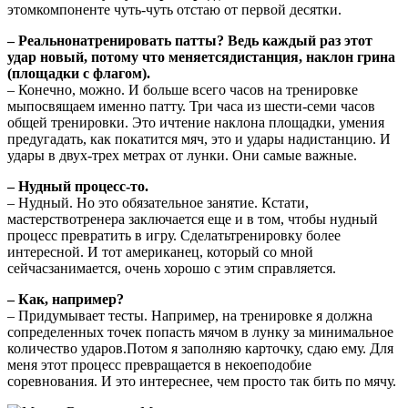
этомкомпоненте чуть-чуть отстаю от первой десятки.
– Реальнонатренировать патты? Ведь каждый раз этот
удар новый, потому что меняетсядистанция, наклон грина
(площадки с флагом).
– Конечно, можно. И больше всего часов на тренировке
мыпосвящаем именно патту. Три часа из шести-семи часов
общей тренировки. Это ичтение наклона площадки, умения
предугадать, как покатится мяч, это и удары надистанцию. И
удары в двух-трех метрах от лунки. Они самые важные.
– Нудный процесс-то.
– Нудный. Но это обязательное занятие. Кстати,
мастерствотренера заключается еще и в том, чтобы нудный
процесс превратить в игру. Сделатьтренировку более
интересной. И тот американец, который со мной
сейчасзанимается, очень хорошо с этим справляется.
– Как, например?
– Придумывает тесты. Например, на тренировке я должна
сопределенных точек попасть мячом в лунку за минимальное
количество ударов.Потом я заполняю карточку, сдаю ему. Для
меня этот процесс превращается в некоеподобие
соревнования. И это интереснее, чем просто так бить по мячу.