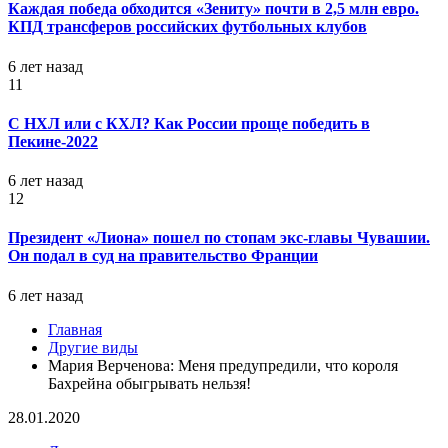
Каждая победа обходится «Зениту» почти в 2,5 млн евро.
КПД трансферов российских футбольных клубов
6 лет назад
11
С НХЛ или с КХЛ? Как России проще победить в
Пекине-2022
6 лет назад
12
Президент «Лиона» пошел по стопам экс-главы Чувашии.
Он подал в суд на правительство Франции
6 лет назад
Главная
Другие виды
Мария Верченова: Меня предупредили, что короля
Бахрейна обыгрывать нельзя!
28.01.2020