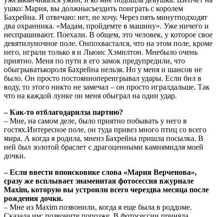
ушко: Мария, вы должнысъездить поиграть с королем
Бахрейна. Я отвечаю: нет, не хочу. Через пять минутподходят
два охранника. «Мадам, пройдемте в машину». Уже ничего и
неспрашивают. Поехали. В общем, это человек, у которое свое
девятилуночное поле. Онпохвастался, что на этом поле, кроме
него, играли только я и Льюис Хэмилтон. Мнебыло очень
приятно. Меня по пути в его замок предупредили, что
обыгрыватькороля Бахрейна нельзя. Но у меня и шансов не
было. Он просто постояннопереигрывал удары. Если бил в
воду, то этого никто не замечал – он просто игралдальше. Так
что на каждой лунке он меня обыграл на один удар.
– Как-то отблагодарилза партию?
– Мне, на самом деле, было приятно побывать у него в
гостях.Интересное поле, он туда привез много птиц со всего
мира. А когда я родила, мнеиз Бахрейна пришла посылка. В
ней был золотой браслет с драгоценными камнямидля моей
дочки.
– Если ввести впоисковике слова «Мария Верченова»,
сразу же всплывает знаменитая фотосессия вжурнале
Maxim, которую вы устроили всего черездва месяца после
рождения дочки.
– Мне из Maxim позвонили, когда я еще была в роддоме.
Сказала им: позвоните попозже. В фотосессии приняла