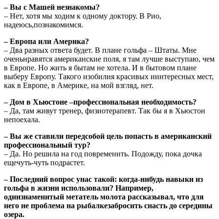
– Вы с Машей незнакомы?
– Нет, хотя мы ходим к одному доктору. В Рио,
надеюсь,познакомимся.
– Европа или Америка?
– Два разных ответа будет. В плане гольфа – Штаты. Мне
оченьнравятся американские поля, я там лучше выступаю, чем
в Европе. Но жить я бытам не хотела. И в бытовом плане
выберу Европу. Такого изобилия красивых иинтересных мест,
как в Европе, в Америке, на мой взгляд, нет.
– Дом в Хьюстоне –профессиональная необходимость?
– Да, там живут тренер, физиотерапевт. Так бы я в Хьюстон
непоехала.
– Вы же ставили передсобой цель попасть в американский
профессиональный тур?
– Да. Но решила на год повременить. Подожду, пока дочка
ещечуть-чуть подрастет.
– Последний вопрос унас такой: когда-нибудь навыки из
гольфа в жизни использовали? Например,
одинзнаменитый метатель молота рассказывал, что для
него не проблема на рыбалкезабросить снасть до середины
озера.