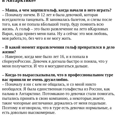
в Антарктике»
– Маша, а чем зацепилгольф, когда начали в него играть?
– Поначалу ничем. В 12 лет я была девочкой, которая
всегдахотела танцевать. Я занималась балетом, и слезы после
того, как я не попала вБольшой театр, буду помнить всю
жизнь. А гольф – это было развлечение на лето вКарловых
Варах, куда привез меня папа. Ну а сейчас это моя любовь,
моя работа,то, без чего я не могу жить.
– В какой момент изразвлечения гольф превратился в дело
жизни?
– Наверное, когда мне было лет 16, и я попала в
сборнуюРоссии. Девочек я догнала быстро и поняла, что у
меня получается. И что я могудвигаться дальше.
– Когда-то вырассказывали, что в профессиональном туре
вас приняли не очень дружелюбно.
– Поначалу я ни с кем не общалась, и со мной никто
необщался. Я была единственная гольфистка из России, как
пальма в Антарктике. Потомкакие-то девочки стали помогать,
пытались принять в свою компанию, а некоторые,знаете,
такие чопорные англичанки держались от меня подальше.
Поэтому я иговорила, что в туре есть девочки нормальные, а
есть довольно высокомерные.