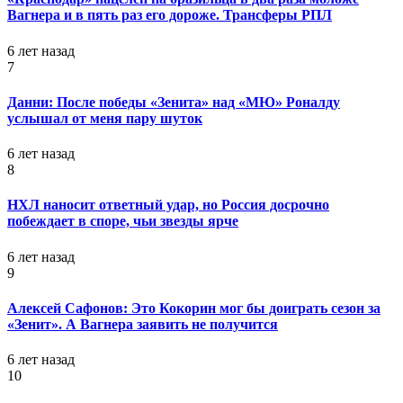
Вагнера и в пять раз его дороже. Трансферы РПЛ
6 лет назад
7
Данни: После победы «Зенита» над «МЮ» Роналду
услышал от меня пару шуток
6 лет назад
8
НХЛ наносит ответный удар, но Россия досрочно
побеждает в споре, чьи звезды ярче
6 лет назад
9
Алексей Сафонов: Это Кокорин мог бы доиграть сезон за
«Зенит». А Вагнера заявить не получится
6 лет назад
10