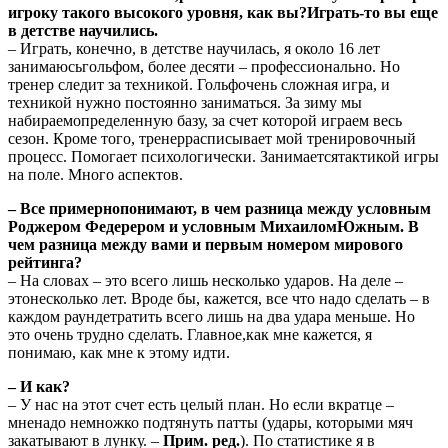
игроку такого высокого уровня, как вы?Играть-то вы еще
в детстве научились.
– Играть, конечно, в детстве научилась, я около 16 лет
занимаюсьгольфом, более десяти – профессионально. Но
тренер следит за техникой. Гольфочень сложная игра, и
техникой нужно постоянно заниматься. За зиму мы
набираемопределенную базу, за счет которой играем весь
сезон. Кроме того, тренеррасписывает мой тренировочный
процесс. Помогает психологически. Занимаетсятактикой игры
на поле. Много аспектов.
– Все примернопонимают, в чем разница между условным
Роджером Федерером и условным МихаиломЮжным. В
чем разница между вами и первым номером мирового
рейтинга?
– На словах – это всего лишь несколько ударов. На деле –
этонесколько лет. Вроде бы, кажется, все что надо сделать – в
каждом раундетратить всего лишь на два удара меньше. Но
это очень трудно сделать. Главное,как мне кажется, я
понимаю, как мне к этому идти.
– И как?
– У нас на этот счет есть целый план. Но если вкратце –
мненадо немножко подтянуть патты (удары, которыми мяч
закатывают в лунку. –
Прим. ред.
). По статистике я в