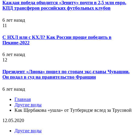
Каждая победа обходится «Зениту» почти в 2,5 млн евро.
КПД трансферов российских футбольных клубов
6 лет назад
11
С НХЛ или с КХЛ? Как России проще победить в
Пекине-2022
6 лет назад
12
Президент «Лиона» пошел по стопам экс-главы Чувашии.
Он подал в суд на правительство Франции
6 лет назад
Главная
Другие виды
Как Щербакова «ушла» от Тутберидзе вслед за Трусовой
12.05.2020
Другие виды