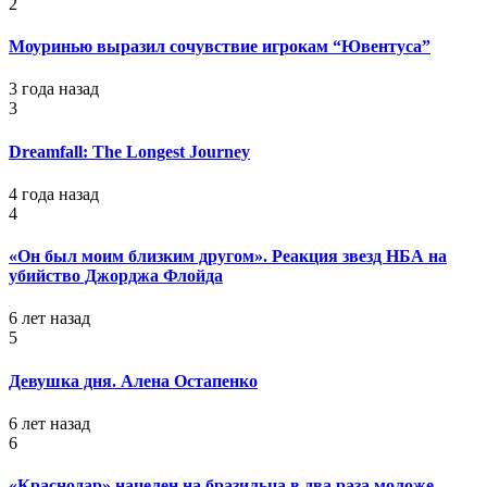
2
Моуринью выразил сочувствие игрокам “Ювентуса”
3 года назад
3
Dreamfall: The Longest Journey
4 года назад
4
«Он был моим близким другом». Реакция звезд НБА на
убийство Джорджа Флойда
6 лет назад
5
Девушка дня. Алена Остапенко
6 лет назад
6
«Краснодар» нацелен на бразильца в два раза моложе