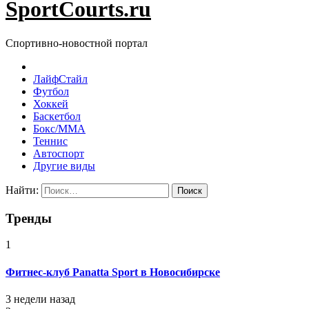
SportCourts.ru
Спортивно-новостной портал
ЛайфСтайл
Футбол
Хоккей
Баскетбол
Бокс/MMA
Теннис
Автоспорт
Другие виды
Найти:
Тренды
1
Фитнес-клуб Panatta Sport в Новосибирске
3 недели назад