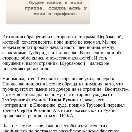
Это копия обращения из «сториз» инстаграма Щербаковой,
который, хочется верить, пока никто не взломал. Мы же
можем констатировать начало настоящей войны между
академиями Тутберидзе и Плющенко. В последние дни обе
стороны обменялись множеством колкостей. И есть
ощущение, взлом страницы Щербаковой – далеко не
последняя провокация.
Напомним, отец Трусовой вскоре после ухода дочери к
Плющенко попросил всех не обращать внимания на то, что
публикуется от имени его дочери на ее странице «Вконтакте».
Потом возникла довольно мутная история с уходом от
Тутберидзе фигуриста
Егора Рухина
. Сначала его
«отправили» к Плющенко, куда, помимо Трусовой, перешел
тренер
Сергей Розанов
. А в итоге оказалось, что Рухин
продолжит тренироваться в ЦСКА.
Час от часу не легче. Главное, чтобы из-за всех этих
«войнушек» не пострадало российское женское фигурное