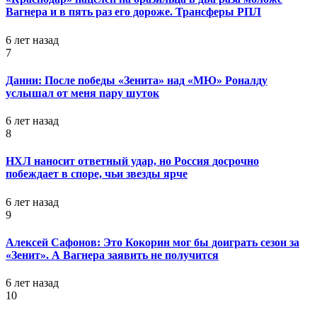
Вагнера и в пять раз его дороже. Трансферы РПЛ
6 лет назад
7
Данни: После победы «Зенита» над «МЮ» Роналду
услышал от меня пару шуток
6 лет назад
8
НХЛ наносит ответный удар, но Россия досрочно
побеждает в споре, чьи звезды ярче
6 лет назад
9
Алексей Сафонов: Это Кокорин мог бы доиграть сезон за
«Зенит». А Вагнера заявить не получится
6 лет назад
10