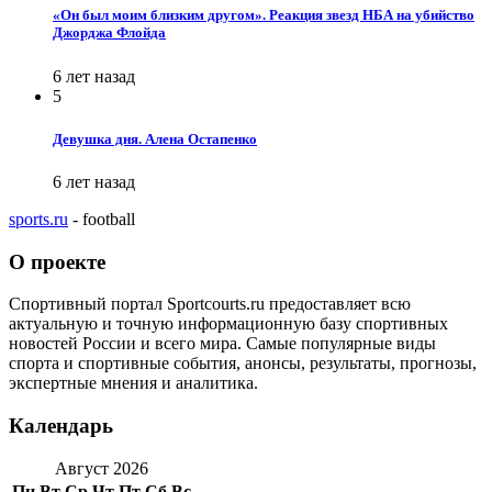
«Он был моим близким другом». Реакция звезд НБА на убийство
Джорджа Флойда
6 лет назад
5
Девушка дня. Алена Остапенко
6 лет назад
sports.ru
- football
О проекте
Спортивный портал Sportcourts.ru предоставляет всю
актуальную и точную информационную базу спортивных
новостей России и всего мира. Самые популярные виды
спорта и спортивные события, анонсы, результаты, прогнозы,
экспертные мнения и аналитика.
Календарь
Август 2026
Пн
Вт
Ср
Чт
Пт
Сб
Вс