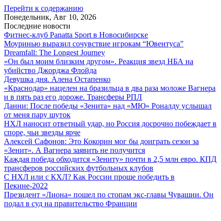
Перейти к содержанию
Понедельник, Авг 10, 2026
Последние новости
Фитнес-клуб Panatta Sport в Новосибирске
Моуринью выразил сочувствие игрокам “Ювентуса”
Dreamfall: The Longest Journey
«Он был моим близким другом». Реакция звезд НБА на
убийство Джорджа Флойда
Девушка дня. Алена Остапенко
«Краснодар» нацелен на бразильца в два раза моложе Вагнера
и в пять раз его дороже. Трансферы РПЛ
Данни: После победы «Зенита» над «МЮ» Роналду услышал
от меня пару шуток
НХЛ наносит ответный удар, но Россия досрочно побеждает в
споре, чьи звезды ярче
Алексей Сафонов: Это Кокорин мог бы доиграть сезон за
«Зенит». А Вагнера заявить не получится
Каждая победа обходится «Зениту» почти в 2,5 млн евро. КПД
трансферов российских футбольных клубов
С НХЛ или с КХЛ? Как России проще победить в
Пекине-2022
Президент «Лиона» пошел по стопам экс-главы Чувашии. Он
подал в суд на правительство Франции