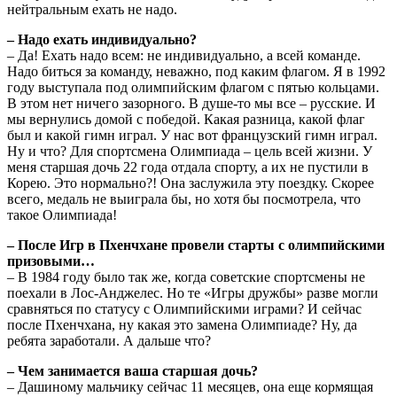
нейтральным ехать не надо.
– Надо ехать индивидуально?
– Да! Ехать надо всем: не индивидуально, а всей команде.
Надо биться за команду, неважно, под каким флагом. Я в 1992
году выступала под олимпийским флагом с пятью кольцами.
В этом нет ничего зазорного. В душе-то мы все – русские. И
мы вернулись домой с победой. Какая разница, какой флаг
был и какой гимн играл. У нас вот французский гимн играл.
Ну и что? Для спортсмена Олимпиада – цель всей жизни. У
меня старшая дочь 22 года отдала спорту, а их не пустили в
Корею. Это нормально?! Она заслужила эту поездку. Скорее
всего, медаль не выиграла бы, но хотя бы посмотрела, что
такое Олимпиада!
– После Игр в Пхенчхане провели старты с олимпийскими
призовыми…
– В 1984 году было так же, когда советские спортсмены не
поехали в Лос-Анджелес. Но те «Игры дружбы» разве могли
сравняться по статусу с Олимпийскими играми? И сейчас
после Пхенчхана, ну какая это замена Олимпиаде? Ну, да
ребята заработали. А дальше что?
– Чем занимается ваша старшая дочь?
– Дашиному мальчику сейчас 11 месяцев, она еще кормящая