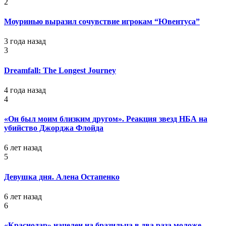
2
Моуринью выразил сочувствие игрокам “Ювентуса”
3 года назад
3
Dreamfall: The Longest Journey
4 года назад
4
«Он был моим близким другом». Реакция звезд НБА на
убийство Джорджа Флойда
6 лет назад
5
Девушка дня. Алена Остапенко
6 лет назад
6
«Краснодар» нацелен на бразильца в два раза моложе