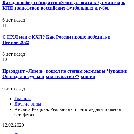
Каждая победа обходится «Зениту» почти в 2,5 млн евро.
КПД трансферов российских футбольных клубов
6 лет назад
11
С НХЛ или с КХЛ? Как России проще победить в
Пекине-2022
6 лет назад
12
Президент «Лиона» пошел по стопам экс-главы Чувашии.
Он подал в суд на правительство Франции
6 лет назад
Главная
Другие виды
Анфиса Резцова: Реально выиграть медали только в
эстафетах
12.02.2020