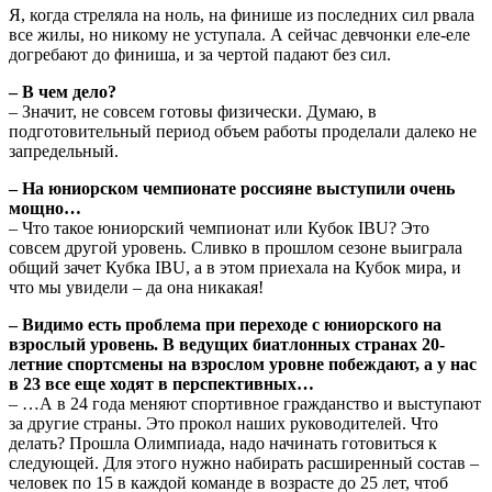
Я, когда стреляла на ноль, на финише из последних сил рвала
все жилы, но никому не уступала. А сейчас девчонки еле-еле
догребают до финиша, и за чертой падают без сил.
– В чем дело?
– Значит, не совсем готовы физически. Думаю, в
подготовительный период объем работы проделали далеко не
запредельный.
– На юниорском чемпионате россияне выступили очень
мощно…
– Что такое юниорский чемпионат или Кубок IBU? Это
совсем другой уровень. Сливко в прошлом сезоне выиграла
общий зачет Кубка IBU, а в этом приехала на Кубок мира, и
что мы увидели – да она никакая!
– Видимо есть проблема при переходе с юниорского на
взрослый уровень. В ведущих биатлонных странах 20-
летние спортсмены на взрослом уровне побеждают, а у нас
в 23 все еще ходят в перспективных…
– …А в 24 года меняют спортивное гражданство и выступают
за другие страны. Это прокол наших руководителей. Что
делать? Прошла Олимпиада, надо начинать готовиться к
следующей. Для этого нужно набирать расширенный состав –
человек по 15 в каждой команде в возрасте до 25 лет, чтоб