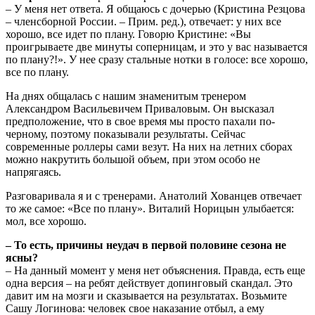
– У меня нет ответа. Я общаюсь с дочерью (Кристина Резцова
– членсборной России. – Прим. ред.), отвечает: у них все
хорошо, все идет по плану. Говорю Кристине: «Вы
проигрываете две минуты соперницам, и это у вас называется
по плану?!». У нее сразу стальные нотки в голосе: все хорошо,
все по плану.
На днях общалась с нашим знаменитым тренером
Александром Васильевичем Приваловым. Он высказал
предположение, что в свое время мы просто пахали по-
черному, поэтому показывали результаты. Сейчас
современные роллеры сами везут. На них на летних сборах
можно накрутить большой объем, при этом особо не
напрягаясь.
Разговаривала я и с тренерами. Анатолий Хованцев отвечает
то же самое: «Все по плану». Виталий Норицын улыбается:
мол, все хорошо.
– То есть, причины неудач в первой половине сезона не
ясны?
– На данный момент у меня нет объяснения. Правда, есть еще
одна версия – на ребят действует допинговый скандал. Это
давит им на мозги и сказывается на результатах. Возьмите
Сашу Логинова: человек свое наказание отбыл, а ему