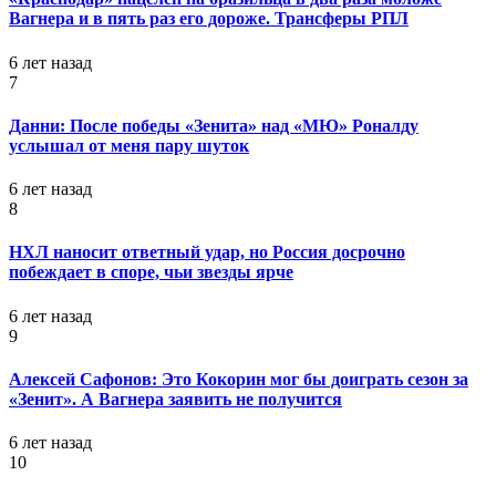
Вагнера и в пять раз его дороже. Трансферы РПЛ
6 лет назад
7
Данни: После победы «Зенита» над «МЮ» Роналду
услышал от меня пару шуток
6 лет назад
8
НХЛ наносит ответный удар, но Россия досрочно
побеждает в споре, чьи звезды ярче
6 лет назад
9
Алексей Сафонов: Это Кокорин мог бы доиграть сезон за
«Зенит». А Вагнера заявить не получится
6 лет назад
10