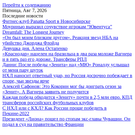
Перейти к содержанию
Пятница, Авг 7, 2026
Последние новости
Фитнес-клуб Panatta Sport в Новосибирске
Моуринью выразил сочувствие игрокам “Ювентуса”
Dreamfall: The Longest Journey
«Он был моим близким другом». Реакция звезд НБА на
убийство Джорджа Флойда
Девушка дня. Алена Остапенко
«Краснодар» нацелен на бразильца в два раза моложе Вагнера
и в пять раз его дороже. Трансферы РПЛ
Данни: После победы «Зенита» над «МЮ» Роналду услышал
от меня пару шуток
НХЛ наносит ответный удар, но Россия досрочно побеждает в
споре, чьи звезды ярче
Алексей Сафонов: Это Кокорин мог бы доиграть сезон за
«Зенит». А Вагнера заявить не получится
Каждая победа обходится «Зениту» почти в 2,5 млн евро. КПД
трансферов российских футбольных клубов
С НХЛ или с КХЛ? Как России проще победить в
Пекине-2022
Президент «Лиона» пошел по стопам экс-главы Чувашии. Он
подал в суд на правительство Франции