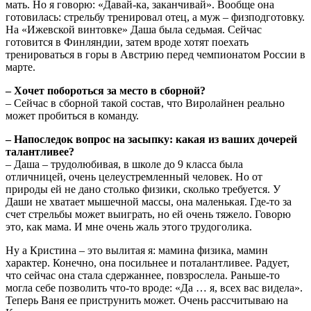
мать. Но я говорю: «Давай-ка, заканчивай». Вообще она
готовилась: стрельбу тренировал отец, а муж – физподготовку.
На «Ижевской винтовке» Даша была седьмая. Сейчас
готовится в Финляндии, затем вроде хотят поехать
тренироваться в горы в Австрию перед чемпионатом России в
марте.
– Хочет побороться за место в сборной?
– Сейчас в сборной такой состав, что Виролайнен реально
может пробиться в команду.
– Напоследок вопрос на засыпку: какая из ваших дочерей
талантливее?
– Даша – трудолюбивая, в школе до 9 класса была
отличницей, очень целеустремленный человек. Но от
природы ей не дано столько физики, сколько требуется. У
Даши не хватает мышечной массы, она маленькая. Где-то за
счет стрельбы может выиграть, но ей очень тяжело. Говорю
это, как мама. И мне очень жаль этого трудоголика.
Ну а Кристина – это вылитая я: мамина физика, мамин
характер. Конечно, она посильнее и поталантливее. Радует,
что сейчас она стала сдержаннее, повзрослела. Раньше-то
могла себе позволить что-то вроде: «Да … я, всех вас видела».
Теперь Ваня ее приструнить может. Очень рассчитываю на