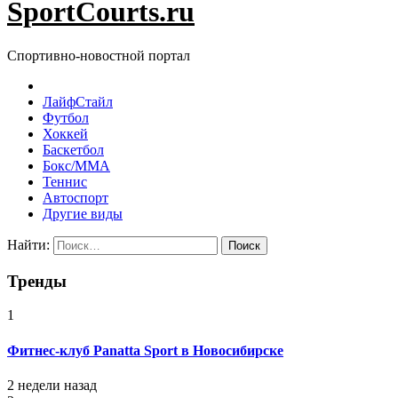
SportCourts.ru
Спортивно-новостной портал
ЛайфСтайл
Футбол
Хоккей
Баскетбол
Бокс/MMA
Теннис
Автоспорт
Другие виды
Найти:
Тренды
1
Фитнес-клуб Panatta Sport в Новосибирске
2 недели назад