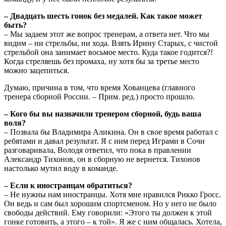
– Двадцать шесть гонок без медалей. Как такое может
быть?
– Мы задаем этот же вопрос тренерам, а ответа нет. Что мы
видим – ни стрельбы, ни хода. Взять Ирину Старых, с чистой
стрельбой она занимает восьмое место. Куда такое годится?!
Когда стреляешь без промаха, ну хотя бы за третье место
можно зацепиться.
Думаю, причина в том, что время Хованцева (главного
тренера сборной России. – Прим. ред.) просто прошло.
– Кого бы вы назначили тренером сборной, будь ваша
воля?
– Позвала бы Владимира Аликина. Он в свое время работал с
ребятами и давал результат. Я с ним перед Играми в Сочи
разговаривала, Володя ответил, что пока в правлении
Александр Тихонов, он в сборную не вернется. Тихонов
настолько мутил воду в команде.
– Если к иностранцам обратиться?
– Не нужны нам иностранцы. Хотя мне нравился Рикко Гросс.
Он ведь и сам был хорошим спортсменом. Но у него не было
свободы действий. Ему говорили: «Этого ты должен к этой
гонке готовить, а этого – к той». Я же с ним общалась. Хотела,