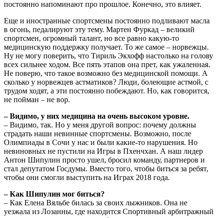
постоянно напоминают про прошлое. Конечно, это влияет.
Еще и иностранные спортсмены постоянно подливают масла
в огонь, педалируют эту тему. Мартен Фуркад – великий
спортсмен, огромный талант, но все равно какую-то
медицинскую поддержку получает. То же самое – норвежцы.
Ну не могу поверить, что Тириль Экхофф настолько на голову
всех сильнее ходом. Все пять этапов она прет, как ужаленная.
Не поверю, что такое возможно без медицинской помощи. А
сколько у норвежцев астматиков? Люди, болеющие астмой, с
трудом ходят, а эти постоянно побеждают. Но, как говорится,
не пойман – не вор.
– Видимо, у них медицина на очень высоком уровне.
– Видимо, так. Но у меня другой вопрос: почему должны
страдать наши невинные спортсмены. Возможно, после
Олимпиады в Сочи у нас и были какие-то нарушения. Но
невиновных не пустили на Игры в Пхенчхан. А наш лидер
Антон Шипулин просто ушел, бросил команду, партнеров и
стал депутатом Госдумы. Вместо того, чтобы биться за ребят,
чтобы они смогли выступить на Играх 2018 года.
– Как Шипулин мог биться?
– Как Елена Вяльбе билась за своих лыжников. Она не
уезжала из Лозанны, где находится Спортивный арбитражный