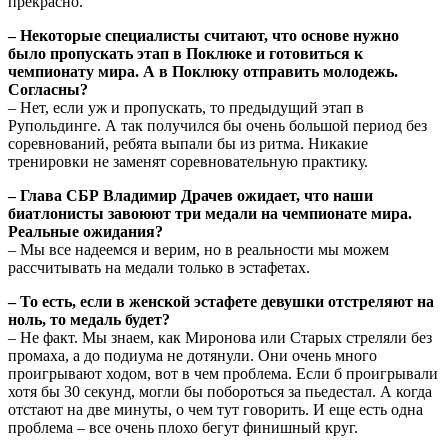
прекрасно.
– Некоторые специалисты считают, что основе нужно
было пропускать этап в Поклюке и готовиться к
чемпионату мира. А в Поклюку отправить молодежь.
Согласны?
– Нет, если уж и пропускать, то предыдущий этап в
Рупольдинге. А так получился бы очень большой период без
соревнований, ребята выпали бы из ритма. Никакие
тренировки не заменят соревновательную практику.
– Глава СБР Владимир Драчев ожидает, что наши
биатлонисты завоюют три медали на чемпионате мира.
Реальные ожидания?
– Мы все надеемся и верим, но в реальности мы можем
рассчитывать на медали только в эстафетах.
– То есть, если в женской эстафете девушки отстреляют на
ноль, то медаль будет?
– Не факт. Мы знаем, как Миронова или Старых стреляли без
промаха, а до подиума не дотянули. Они очень много
проигрывают ходом, вот в чем проблема. Если б проигрывали
хотя бы 30 секунд, могли бы побороться за пьедестал. А когда
отстают на две минуты, о чем тут говорить. И еще есть одна
проблема – все очень плохо бегут финишный круг.