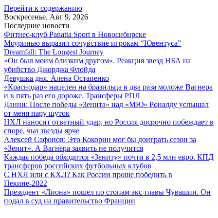
Перейти к содержанию
Воскресенье, Авг 9, 2026
Последние новости
Фитнес-клуб Panatta Sport в Новосибирске
Моуринью выразил сочувствие игрокам “Ювентуса”
Dreamfall: The Longest Journey
«Он был моим близким другом». Реакция звезд НБА на
убийство Джорджа Флойда
Девушка дня. Алена Остапенко
«Краснодар» нацелен на бразильца в два раза моложе Вагнера
и в пять раз его дороже. Трансферы РПЛ
Данни: После победы «Зенита» над «МЮ» Роналду услышал
от меня пару шуток
НХЛ наносит ответный удар, но Россия досрочно побеждает в
споре, чьи звезды ярче
Алексей Сафонов: Это Кокорин мог бы доиграть сезон за
«Зенит». А Вагнера заявить не получится
Каждая победа обходится «Зениту» почти в 2,5 млн евро. КПД
трансферов российских футбольных клубов
С НХЛ или с КХЛ? Как России проще победить в
Пекине-2022
Президент «Лиона» пошел по стопам экс-главы Чувашии. Он
подал в суд на правительство Франции