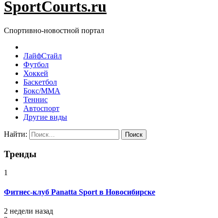
SportCourts.ru
Спортивно-новостной портал
ЛайфСтайл
Футбол
Хоккей
Баскетбол
Бокс/MMA
Теннис
Автоспорт
Другие виды
Найти:
Тренды
1
Фитнес-клуб Panatta Sport в Новосибирске
2 недели назад