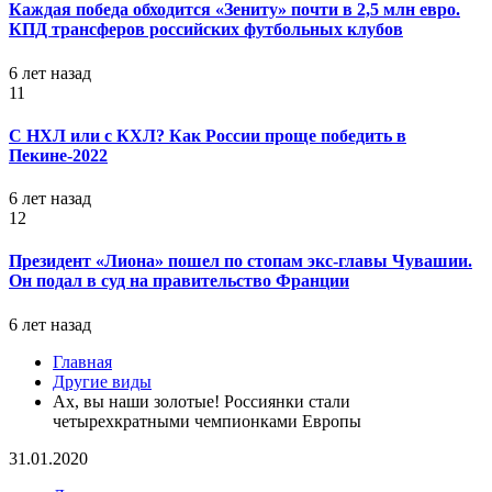
Каждая победа обходится «Зениту» почти в 2,5 млн евро.
КПД трансферов российских футбольных клубов
6 лет назад
11
С НХЛ или с КХЛ? Как России проще победить в
Пекине-2022
6 лет назад
12
Президент «Лиона» пошел по стопам экс-главы Чувашии.
Он подал в суд на правительство Франции
6 лет назад
Главная
Другие виды
Ах, вы наши золотые! Россиянки стали
четырехкратными чемпионками Европы
31.01.2020