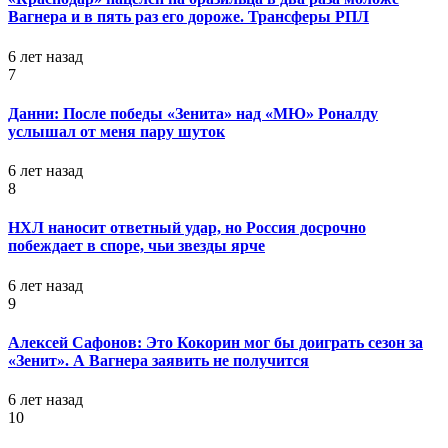
Вагнера и в пять раз его дороже. Трансферы РПЛ
6 лет назад
7
Данни: После победы «Зенита» над «МЮ» Роналду
услышал от меня пару шуток
6 лет назад
8
НХЛ наносит ответный удар, но Россия досрочно
побеждает в споре, чьи звезды ярче
6 лет назад
9
Алексей Сафонов: Это Кокорин мог бы доиграть сезон за
«Зенит». А Вагнера заявить не получится
6 лет назад
10