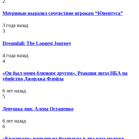
2
Моуринью выразил сочувствие игрокам “Ювентуса”
3 года назад
3
Dreamfall: The Longest Journey
4 года назад
4
«Он был моим близким другом». Реакция звезд НБА на
убийство Джорджа Флойда
6 лет назад
5
Девушка дня. Алена Остапенко
6 лет назад
6
«Краснодар» нацелен на бразильца в два раза моложе