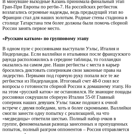
В минувшие выходные Казань принимала
финальный этап
Гран-При Европы по регби-7. На российских регбисток
возлагались огромные надежды, ведь предыдущий этап во
Франции стал для наших золотым. Родные стены стадиона в
столице Татарстана тем более должны были помочь сборной
России занять первое место.
«Русским катком» по групповому этапу
В одном пуле с россиянками выступали Уэльс, Италия и
Нидерланды. Если валлийки и итальянки после французского
раунда расположились в середине таблицы, то голландки
оказались на самом дне. Наши регбисты с места в карьер
бросились диктовать соперникам свои законные права на
лидерство. Первыми под горячую руку попали все те же
регбистки из Нидерландов. Итоговый счет 48-0 снял все
вопросы о готовности сборной России к домашнему этапу. Но
на этом «русский каток» не остановился. Не знающие пощады
россиянки сокрушили сборную Италии 55-0! Главный
соперник наших девушек Уэльс также подошел к очной
встрече с двумя победами, хоть и более скромными. Валлийки
смогли занести одну попытку с реализацией, на что
«медведицы» ответили шестью. Полный набор очков в
группе, феноменальная разница занесенных и пропущенных
попыток, полный разгром оппонентов – Россия отправляется