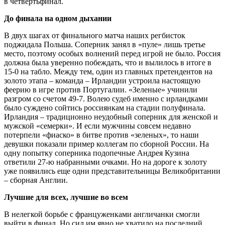
в четвертьфинал.
До финала на одном дыхании
В двух шагах от финального матча наших регбисток
поджидала Польша. Соперник занял в «пуле» лишь третье
место, поэтому особых волнений перед игрой не было. Россия
должна была уверенно побеждать, что и вылилось в итоге в
15-0 на табло. Между тем, один из главных претендентов на
золото этапа – команда – Ирландии устроила настоящую
феерию в игре против Португалии. «Зеленые» учинили
разгром со счетом 49-7. Волею судеб именно с ирландками
было суждено сойтись россиянкам на стадии полуфинала.
Ирландия – традиционно неудобный соперник для женской и
мужской «семерки». И если мужчины совсем недавно
потерпели «фиаско» в битве против «зеленых», то наши
девушки показали пример коллегам по сборной России. На
одну попытку соперника подопечные Андрея Кузина
ответили 27-ю набранными очками. Но на дороге к золоту
уже появились еще одни представительницы Великобритании
– сборная Англии.
Лучшие для всех, лучшие во всем
В нелегкой борьбе с француженками англичанки смогли
выйти в финал. Но сил им явно не хватило на последний