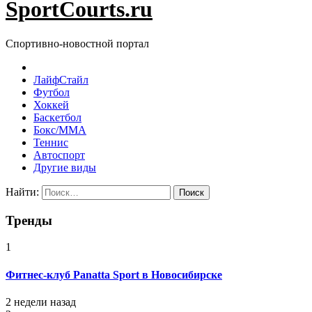
SportCourts.ru
Спортивно-новостной портал
ЛайфСтайл
Футбол
Хоккей
Баскетбол
Бокс/MMA
Теннис
Автоспорт
Другие виды
Найти:
Тренды
1
Фитнес-клуб Panatta Sport в Новосибирске
2 недели назад