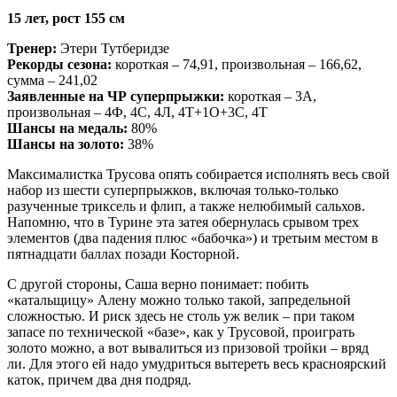
15 лет, рост 155 см
Тренер:
Этери Тутберидзе
Рекорды сезона:
короткая – 74,91, произвольная – 166,62,
сумма – 241,02
Заявленные на ЧР суперпрыжки:
короткая – 3А,
произвольная – 4Ф, 4С, 4Л, 4Т+1О+3С, 4Т
Шансы на медаль:
80%
Шансы на золото:
38%
Максималистка Трусова опять собирается исполнять весь свой
набор из шести суперпрыжков, включая только-только
разученные триксель и флип, а также нелюбимый сальхов.
Напомню, что в Турине эта затея обернулась срывом трех
элементов (два падения плюс «бабочка») и третьим местом в
пятнадцати баллах позади Косторной.
С другой стороны, Саша верно понимает: побить
«катальщицу» Алену можно только такой, запредельной
сложностью. И риск здесь не столь уж велик – при таком
запасе по технической «базе», как у Трусовой, проиграть
золото можно, а вот вывалиться из призовой тройки – вряд
ли. Для этого ей надо умудриться вытереть весь красноярский
каток, причем два дня подряд.