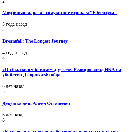
2
Моуринью выразил сочувствие игрокам “Ювентуса”
3 года назад
3
Dreamfall: The Longest Journey
4 года назад
4
«Он был моим близким другом». Реакция звезд НБА на
убийство Джорджа Флойда
6 лет назад
5
Девушка дня. Алена Остапенко
6 лет назад
6
«Краснодар» нацелен на бразильца в два раза моложе