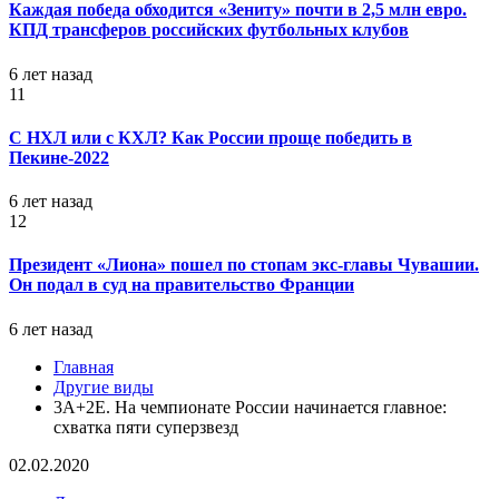
Каждая победа обходится «Зениту» почти в 2,5 млн евро.
КПД трансферов российских футбольных клубов
6 лет назад
11
С НХЛ или с КХЛ? Как России проще победить в
Пекине-2022
6 лет назад
12
Президент «Лиона» пошел по стопам экс-главы Чувашии.
Он подал в суд на правительство Франции
6 лет назад
Главная
Другие виды
3А+2Е. На чемпионате России начинается главное:
схватка пяти суперзвезд
02.02.2020