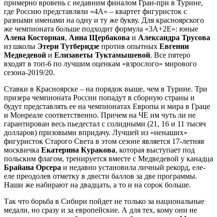
примерно вровень с недавним финалом Гран-при в Турине,
где Россию представляли «4А» – квартет фигуристок с
разными именами на одну и ту же букву. Для красноярского
же чемпионата больше подходит формула «3А+2Е»: юные
Алена Косторная
,
Анна Щербакова
и
Александра Трусова
из школы
Этери Тутберидзе
против опытных
Евгении
Медведевой
и
Елизаветы Туктамышевой
. Все пятеро
входят в топ-6 по лучшим оценкам «взрослого» мирового
сезона-2019/20.
Ставки в Красноярске – на порядок выше, чем в Турине. Три
призера чемпионата России попадут в сборную страны и
будут представлять ее на чемпионатах Европы и мира в Граце
и Монреале соответственно. Причем на ЧЕ им чуть ли не
гарантирован весь пьедестал с солидными (21, 16 и 11 тысяч
долларов) призовыми впридачу. Лучшей из «ненаших»
фигуристок Старого Света в этом сезоне является 17-летняя
москвичка
Екатерина Куракова
, которая выступает под
польским флагом, тренируется вместе с Медведевой у канадца
Брайана Орсера
и недавно установила личный рекорд, еле-
еле преодолев отметку в двести баллов за две программы.
Наши же набирают на двадцать, а то и на сорок больше.
Так что борьба в Сибири пойдет не только за национальные
медали, но сразу и за европейские. А для тех, кому они не