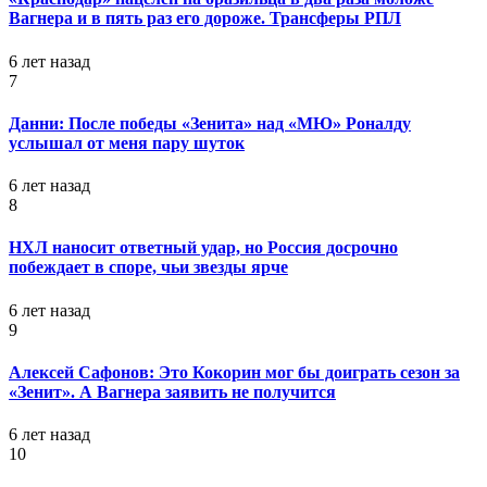
Вагнера и в пять раз его дороже. Трансферы РПЛ
6 лет назад
7
Данни: После победы «Зенита» над «МЮ» Роналду
услышал от меня пару шуток
6 лет назад
8
НХЛ наносит ответный удар, но Россия досрочно
побеждает в споре, чьи звезды ярче
6 лет назад
9
Алексей Сафонов: Это Кокорин мог бы доиграть сезон за
«Зенит». А Вагнера заявить не получится
6 лет назад
10