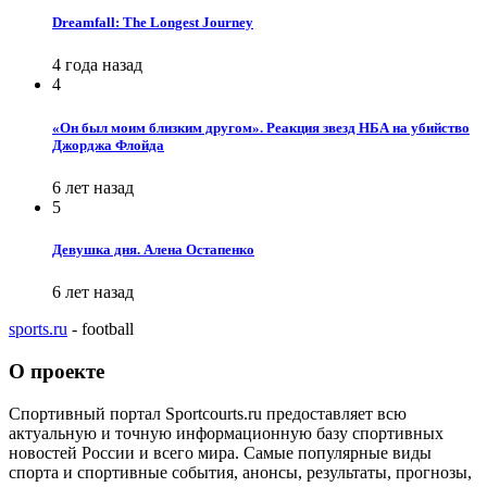
Dreamfall: The Longest Journey
4 года назад
4
«Он был моим близким другом». Реакция звезд НБА на убийство
Джорджа Флойда
6 лет назад
5
Девушка дня. Алена Остапенко
6 лет назад
sports.ru
- football
О проекте
Спортивный портал Sportcourts.ru предоставляет всю
актуальную и точную информационную базу спортивных
новостей России и всего мира. Самые популярные виды
спорта и спортивные события, анонсы, результаты, прогнозы,