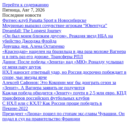
Перейти к содержанию
Пятница, Авг 7, 2026
Последние новости
Фитнес-клуб Panatta Sport в Новосибирске
Моуринью выразил сочувствие игрокам “Ювентуса”
Dreamfall: The Longest Journey
«Он был моим близким другом». Реакция звезд НБА на
убийство Джорджа Флойда
Девушка дня. Алена Остапенко
«Краснодар» нацелен на бразильца в два раза моложе Вагнера
и в пять раз его дороже. Трансферы РПЛ
Данни: После победы «Зенита» над «МЮ» Роналду услышал
от меня пару шуток
НХЛ наносит ответный удар, но Россия досрочно побеждает в
споре, чьи звезды ярче
Алексей Сафонов: Это Кокорин мог бы доиграть сезон за
«Зенит». А Вагнера заявить не получится
Каждая победа обходится «Зениту» почти в 2,5 млн евро. КПД
трансферов российских футбольных клубов
С НХЛ или с КХЛ? Как России проще победить в
Пекине-2022
Президент «Лиона» пошел по стопам экс-главы Чувашии. Он
подал в суд на правительство Франции