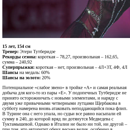
15 лет, 154 см
Тренер:
Этери Тутберидзе
Рекорды сезона:
короткая – 78,27, произвольная – 162,65,
сумма – 240,92
Суперпрыжки:
короткая – нет, произвольная – 4Л+3Т, 4Ф, 4Л
Шансы
на медаль: 60%
Шансы на золото:
20%
Потенциальное «слабое звено» в тройке «А» и самая реальная
добыча для кого-то из пары «Е». У подопечных Тутберидзе не
принято осторожничать с новыми элементами, и наряду с
двумя уже привычными четверными лутцами Щербакова в
субботу намерена вновь атаковать неподдающийся пока флип.
В Турине она с него упала, но судьи все равно насыпали ей
сумму в 240, до которой вряд ли дотянутся Медведева с
Туктамышевой. Однако в Италии не было ни той, ни другой –
при том, что авторитет обеих весьма велик, особенно в