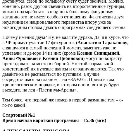
достанутся, сезон по большому счету будет окончен. Можно,
конечно, разок-другой съездить на второстепенные турниры,
можно подзаработать в шоу, но к большому фигурному
катанию это не имеет особого отношения. Фактически двум
неудачницам национального первенства впору уже за
новогодним столом думать о программах следующего сезона.
Почему именно двум? Ну, не валяйте дурака. Да, я в курсе, что
в ЧР примут участие 17 фигуристок (
Анастасию Тараканову
,
снявшуюся в самый последний момент, заменить уже не
успевали) и де-юре 14 из них (кроме
Ксении Синицыной
,
Анны Фроловой
и
Ксении Цибиновой
) могут по возрасту
претендовать на место в сборной. Но этой формальной
констатацией их нулевые шансы и ограничиваются. Так что
давайте-ка не распыляться по пустякам, а лучше
сосредоточимся на главном – на «3А+2Е». Прямо в том
хронологическом порядке, в котором они в пятницу будут
выходить на лед «Платинум-Арены».
Тем более, что первый же номер в первой разминке там – о-
го-го какой!
Стартовый №1
Время начала короткой программы
– 15.36 (мск)