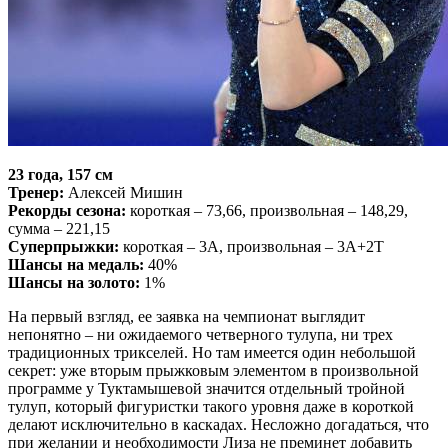
23 года, 157 см
Тренер:
Алексей Мишин
Рекорды сезона:
короткая – 73,66, произвольная – 148,29,
сумма – 221,15
Суперпрыжки:
короткая – 3А, произвольная – 3А+2Т
Шансы на медаль:
40%
Шансы на золото:
1%
На первый взгляд, ее заявка на чемпионат выглядит
непонятно – ни ожидаемого четверного тулупа, ни трех
традиционных трикселей. Но там имеется один небольшой
секрет: уже вторым прыжковым элементом в произвольной
программе у Туктамышевой значится отдельный тройной
тулуп, который фигуристки такого уровня даже в короткой
делают исключительно в каскадах. Несложно догадаться, что
при желании и необходимости Лиза не преминет добавить