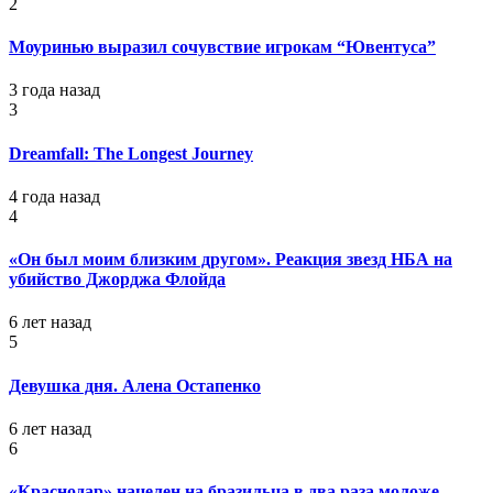
2
Моуринью выразил сочувствие игрокам “Ювентуса”
3 года назад
3
Dreamfall: The Longest Journey
4 года назад
4
«Он был моим близким другом». Реакция звезд НБА на
убийство Джорджа Флойда
6 лет назад
5
Девушка дня. Алена Остапенко
6 лет назад
6
«Краснодар» нацелен на бразильца в два раза моложе