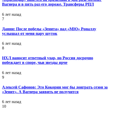
Вагнера и в пять раз его дороже. Трансферы РПЛ
6 лет назад
7
Данни: После победы «Зенита» над «МЮ» Роналду
услышал от меня пару шуток
6 лет назад
8
НХЛ наносит ответный удар, но Россия досрочно
побеждает в споре, чьи звезды ярче
6 лет назад
9
Алексей Сафонов: Это Кокорин мог бы доиграть сезон за
«Зенит». А Вагнера заявить не получится
6 лет назад
10