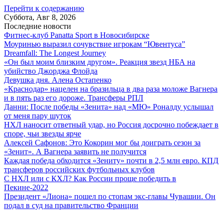
Перейти к содержанию
Суббота, Авг 8, 2026
Последние новости
Фитнес-клуб Panatta Sport в Новосибирске
Моуринью выразил сочувствие игрокам “Ювентуса”
Dreamfall: The Longest Journey
«Он был моим близким другом». Реакция звезд НБА на
убийство Джорджа Флойда
Девушка дня. Алена Остапенко
«Краснодар» нацелен на бразильца в два раза моложе Вагнера
и в пять раз его дороже. Трансферы РПЛ
Данни: После победы «Зенита» над «МЮ» Роналду услышал
от меня пару шуток
НХЛ наносит ответный удар, но Россия досрочно побеждает в
споре, чьи звезды ярче
Алексей Сафонов: Это Кокорин мог бы доиграть сезон за
«Зенит». А Вагнера заявить не получится
Каждая победа обходится «Зениту» почти в 2,5 млн евро. КПД
трансферов российских футбольных клубов
С НХЛ или с КХЛ? Как России проще победить в
Пекине-2022
Президент «Лиона» пошел по стопам экс-главы Чувашии. Он
подал в суд на правительство Франции