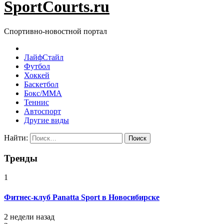
SportCourts.ru
Спортивно-новостной портал
ЛайфСтайл
Футбол
Хоккей
Баскетбол
Бокс/MMA
Теннис
Автоспорт
Другие виды
Найти:
Тренды
1
Фитнес-клуб Panatta Sport в Новосибирске
2 недели назад