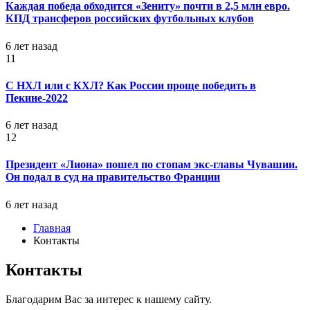
Каждая победа обходится «Зениту» почти в 2,5 млн евро.
КПД трансферов российских футбольных клубов
6 лет назад
11
С НХЛ или с КХЛ? Как России проще победить в
Пекине-2022
6 лет назад
12
Президент «Лиона» пошел по стопам экс-главы Чувашии.
Он подал в суд на правительство Франции
6 лет назад
Главная
Контакты
Контакты
Благодарим Вас за интерес к нашему сайту.